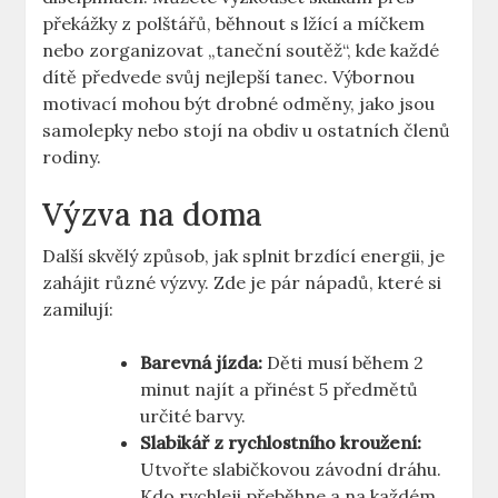
překážky z polštářů, běhnout s lžící a míčkem
nebo zorganizovat „taneční soutěž“, kde každé
dítě předvede svůj nejlepší tanec. Výbornou
motivací mohou být drobné odměny, jako jsou
samolepky nebo stojí na obdiv u ostatních členů
rodiny.
Výzva na doma
Další skvělý způsob, jak splnit brzdící energii, je
zahájit různé výzvy. Zde je pár nápadů, které si
zamilují:
Barevná jízda:
Děti musí během 2
minut najít a přinést 5 předmětů
určité barvy.
Slabikář z rychlostního kroužení:
Utvořte slabičkovou závodní dráhu.
Kdo rychleji přeběhne a na každém