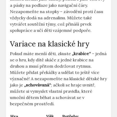
a pásky na podlaze jako navigační čáry.
Nezapomeňte na stopky – závodění proti času
vždycky dodá na adrenalinu. Můžete také
vytvářet soutěžní týmy, což přináší prvek
spolupráce a učí děti vzájemné podpoře.
Variace na klasické hry
Pokud máte menší děti, zkuste
„krabice“
– jedná
se o hru, kdy dítě skáče z jedné krabice na
druhou a musí přitom dodržovat rytmus.
Můžete přidat překážky a udělat to ještě více
význačné! A nezapomeňte na klasické dětské hry
jako je
„schovávaná“
; ačkoli se hraje uvnitř,
můžete si vymyslet vlastní pravidla, které
umožní dětem běhat a schovávat se v
bezpečném prostředí.
Hra
Věk
Potřeby