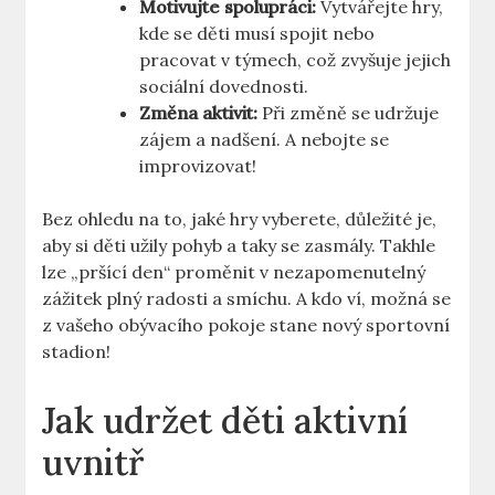
Motivujte spolupráci:
Vytvářejte hry,
kde se děti musí spojit nebo
pracovat v týmech, což zvyšuje jejich
sociální dovednosti.
Změna aktivit:
Při změně se udržuje
zájem a nadšení. A nebojte se
improvizovat!
Bez ohledu na to, jaké hry vyberete, důležité je,
aby si děti užily pohyb a taky se zasmály. Takhle
lze „pršící den“ proměnit v nezapomenutelný
zážitek plný radosti a smíchu. A kdo ví, možná se
z vašeho obývacího pokoje stane nový sportovní
stadion!
Jak udržet děti aktivní
uvnitř