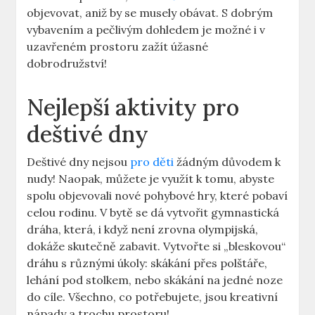
objevovat, aniž by se musely obávat. S dobrým
vybavením a pečlivým dohledem je možné i v
uzavřeném prostoru zažít úžasné
dobrodružství!
Nejlepší aktivity pro
deštivé dny
Deštivé dny nejsou
pro děti
žádným důvodem k
nudy! Naopak, můžete je využít k tomu, abyste
spolu objevovali nové pohybové hry, které pobaví
celou rodinu. V bytě se dá vytvořit gymnastická
dráha, která, i když není zrovna olympijská,
dokáže skutečně zabavit. Vytvořte si „bleskovou“
dráhu s různými úkoly: skákání přes polštáře,
lehání pod stolkem, nebo skákání na jedné noze
do cíle. Všechno, co potřebujete, jsou kreativní
nápady a trochu prostoru!