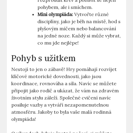
rozproudit krev a pobavit se nejen
pohybem, ale i smíchem.
Mini olympiáda:
Vytvořte různé
disciplíny, jako je běh na místě, hod s
plyšovým míčem nebo balancování
na jedné noze. Každý si může vybrat,
co mu jde nejlépe!
Pohyb s užitkem
Nestojí to jen o zábavě! Hry pomáhají rozvíjet
klíčové motorické dovednosti, jako jsou
koordinace, rovnováha a síla. Navíc se můžete
připojit jako rodič a ukázat, že vám na zdravém
životním stylu záleží. Společné cvičení navíc
posiluje vazby a vytváří nezapomenutelnou
atmosféru. Jakoby to byla vaše malá rodinná
olympiáda!