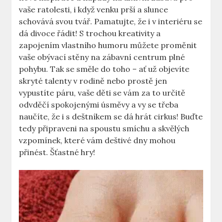
vaše ratolesti, i když venku prší a slunce
schovává svou tvář. Pamatujte, že i v interiéru se
dá divoce řádit! S trochou kreativity a
zapojením vlastního humoru můžete proměnit
vaše obývací stěny na zábavní centrum plné
pohybu. Tak se směle do toho – ať už objevíte
skryté talenty v rodině nebo prostě jen
vypustíte páru, vaše děti se vám za to určitě
odvděčí spokojenými úsměvy a vy se třeba
naučíte, že i s deštníkem se dá hrát cirkus! Buďte
tedy připraveni na spoustu smíchu a skvělých
vzpomínek, které vám deštivé dny mohou
přinést. Šťastné hry!