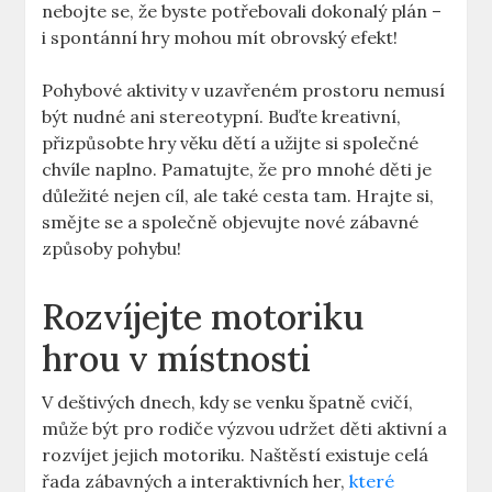
nebojte se, že byste potřebovali dokonalý plán –
i spontánní hry mohou mít obrovský efekt!
Pohybové aktivity v uzavřeném prostoru nemusí
být nudné ani stereotypní. Buďte kreativní,
přizpůsobte hry věku dětí a užijte si společné
chvíle naplno. Pamatujte, že pro mnohé děti je
důležité nejen cíl, ale také cesta tam. Hrajte si,
smějte se a společně objevujte nové zábavné
způsoby pohybu!
Rozvíjejte motoriku
hrou v místnosti
V deštivých dnech, kdy se venku špatně cvičí,
může být pro rodiče výzvou udržet děti aktivní a
rozvíjet jejich motoriku. Naštěstí existuje celá
řada zábavných a interaktivních her,
které