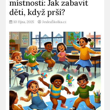
místnosti: Jak zabavit
děti, když prší?
10 října, 2025
JesleaŠkolka.cz