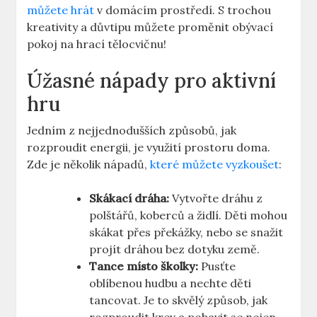
můžete hrát
v domácím prostředí. S trochou
kreativity a důvtipu můžete proměnit obývací
pokoj na hrací tělocvičnu!
Úžasné nápady pro aktivní
hru
Jedním z nejjednodušších způsobů, jak
rozproudit energii, je využití prostoru doma.
Zde je několik nápadů,
které můžete vyzkoušet
:
Skákací dráha:
Vytvořte dráhu z
polštářů, koberců a židlí. Děti mohou
skákat přes překážky, nebo se snažit
projít dráhou bez dotyku země.
Tance místo školky:
Pusťte
oblíbenou hudbu a nechte děti
tancovat. Je to skvělý způsob, jak