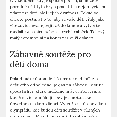
O víkendech, kdy je špatné počasí, si můžete
pořádně užít tyto hry a posílit tak nejen fyzickou
zdatnost dětí, ale i jejich družnost. Pokud se
chcete postarat o to, aby se vaše děti cítily jako
vítězové, neváhejte jít až do konce a vytvořte
medaile z papíru nebo starých krabiček. Takový
malý ceremoniál na konci zaslouží oslavit!
Zábavné soutěže pro
děti doma
Pokud máte doma dětí, které se nudí během
deštivého odpoledne, je čas na zábavu! Existuje
spousta her, které můžeme hrát v interiéru, a
které navíc pomáhají rozvíjet motorické
dovednosti a koordinaci. Vytvořte si domovskou
olympiádu, kde budou děti soutěžit v různých
disciplínách. Můžete vyzkoušet skákání přes