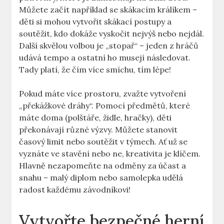
Můžete začít například se skákacím králíkem –
děti si mohou vytvořit skákací postupy a
soutěžit, kdo dokáže vyskočit nejvýš nebo nejdál.
Další skvělou volbou je „stopař“ – jeden z hráčů
udává tempo a ostatní ho musejí následovat.
Tady platí, že čím více smíchu, tím lépe!
Pokud máte více prostoru, zvažte vytvoření
„překážkové dráhy“. Pomocí předmětů, které
máte doma (polštáře, židle, hračky), děti
překonávají různé výzvy. Můžete stanovit
časový limit nebo soutěžit v týmech. Ať už se
vyznáte ve stavění nebo ne, kreativita je klíčem.
Hlavně nezapomeňte na odměny za účast a
snahu – malý diplom nebo samolepka udělá
radost každému závodníkovi!
Vytvořte bezpečné herní