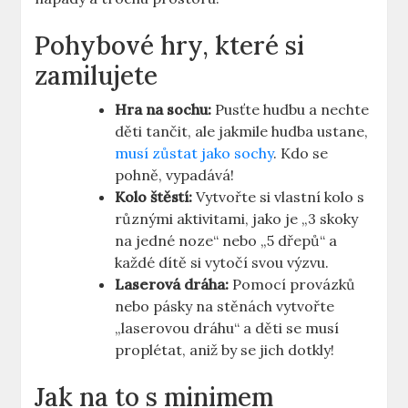
Pohybové hry, které si
zamilujete
Hra na sochu:
Pusťte hudbu a nechte
děti tančit, ale jakmile hudba ustane,
musí zůstat jako sochy
. Kdo se
pohně, vypadává!
Kolo štěstí:
Vytvořte si vlastní kolo s
různými aktivitami, jako je „3 skoky
na jedné noze“ nebo „5 dřepů“ a
každé dítě si vytočí svou výzvu.
Laserová dráha:
Pomocí provázků
nebo pásky na stěnách vytvořte
„laserovou dráhu“ a děti se musí
proplétat, aniž by se jich dotkly!
Jak na to s minimem