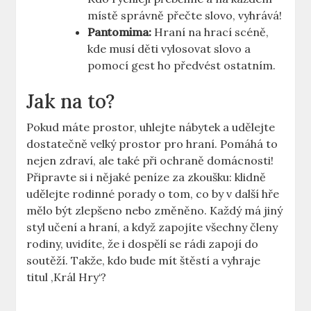
místě správně přečte slovo, vyhrává!
Pantomima:
Hraní na hrací scéně,
kde musí děti vylosovat slovo a
pomocí gest ho předvést ostatním.
Jak na to?
Pokud máte prostor, uhlejte nábytek a udělejte
dostatečně velký prostor pro hraní. Pomáhá to
nejen zdraví, ale také při ochraně domácnosti!
Připravte si i nějaké peníze za zkoušku: klidně
udělejte rodinné porady o tom, co by v další hře
mělo být zlepšeno nebo změněno. Každý má jiný
styl učení a hraní, a když zapojíte všechny členy
rodiny, uvidíte, že i dospělí se rádi zapojí do
soutěží. Takže, kdo bude mít štěstí a vyhraje
titul ‚Král Hry‘?