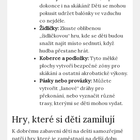
dokonce i na skákání! Děti se mohou
pokusit udržet balónky ve vzduchu
co nejdéle.
Židličky:
Zkuste oblíbenou
„židličkovou“ hru, kde se děti budou
snažit najít místo sednutí, když
hudba přestane hrát.
Koberce a podložky:
Tyto měkké
plochy vytvoří bezpečné zóny pro
skákání a ostatní akrobatické výkony.
Pásky nebo provázky:
Můžete
vytvořit „lanové“ dráhy pro
překonání, nebo vyznačit různé
trasy, kterými se děti mohou vydat.
Hry, které si děti zamilují
K dobrému zabavení dětí na dešti samozřejmě
patří i hry, které je zaměstnají na delší dobu.