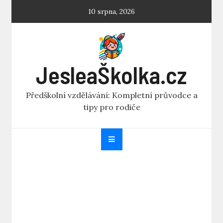
Skip
10 srpna, 2026
to
content
JesleaŠkolka.cz
Předškolní vzdělávání: Kompletní průvodce a
tipy pro rodiče