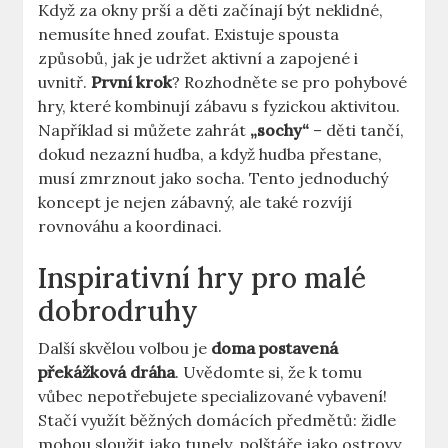
Když za okny prší a děti začínají být neklidné,
nemusíte hned zoufat. Existuje spousta
způsobů, jak je udržet aktivní a zapojené i
uvnitř.
První krok
? Rozhodněte se pro pohybové
hry, které kombinují zábavu s fyzickou aktivitou.
Například si můžete zahrát
„sochy“
– děti tančí,
dokud nezazní hudba, a když hudba přestane,
musí zmrznout jako socha. Tento jednoduchý
koncept je nejen zábavný, ale také rozvíjí
rovnováhu a koordinaci.
Inspirativní hry pro malé
dobrodruhy
Další skvělou volbou je
doma postavená
překážková dráha
. Uvědomte si, že k tomu
vůbec nepotřebujete specializované vybavení!
Stačí využít běžných domácích předmětů: židle
mohou sloužit jako tunely, polštáře jako ostrovy