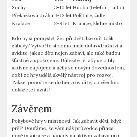
Sochy
3-10 let
Hudba (telefon, rádio)
Překážková dráha
4-12 let
Polštáře, židle
Krabice
2-8 let
Krabice, klidné místo
Kdo by si pomyslel, že i při dešti lze mít tolik
zábavy? Vytvořte si doma malé dobrodružství a
uvidíte, jak se děti nejen zabaví, ale také budou
šťastné a spokojené. Důležité je, aby se cítily
aktivně zapojené a učily se novým dovednostem,
což i ze hry udělá skvělý nástroj pro rozvoj.
Takže, ponořte se do her a uvidíte, co všechno
dokážete i uvnitř!
Závěrem
Pohybové hry v místnosti: Jak zabavit děti, když
prší? Doufáme, že vám náš průvodce přinesl
nové inspirace a nápady na aktivní zábavu pro