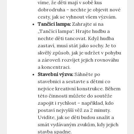
víme, že děti mají v sobě kus
dobrodruha – nechte je objevit nové
cesty, jak se vyhnout všem výzvám.
Tančící lampa:
Zahrajte si na
„Tančící lampa“. Hrajte hudbu a
nechte děti tancovat. Když hudba
zastaví, musí stát jako sochy. Je to
skvělý způsob, jak je udržet v pohybu
a zároveň rozvíjet jejich rovnováhu
a koncentraci.
Stavební výzva:
Sáhněte po
stavebnici a sestavte s dětmi co
nejvíce kreativní konstrukce. Během
této činnosti můžete do soutěže
zapojit i rychlost – například, kdo
postaví nejvyšší věž za 2 minuty.
Uvidíte, jak se děti budou snažit a
smát vydávaným zvukům, kdy jejich
stavba spadne.