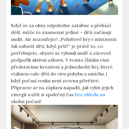
Když se za okny odpoledne zatáhne a přehází
déšť, může to znamenat jediné – děti začínají
nudit. Ale nezoufejte! „Pohybové hry v místnosti:
Jak zabavit děti, když prší?“ je právě to, co
potřebujete, abyste se vyhnuli nudě a zároveň
podpořili aktivní zábavu. V tomto článku vám
představíme kreativní a jednoduché hry, které
vtáhnou vaše děti do víru pohybu a smíchu, i
když počasí venku není zrovna přívětivé.
Připravte se na záplavu nápadů, jak vybít jejich
energii a užít si společný čas
bez ohledu na
okolní počasí!