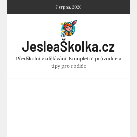
Skip
7 srpna, 2026
to
content
JesleaŠkolka.cz
Předškolní vzdělávání: Kompletní průvodce a
tipy pro rodiče