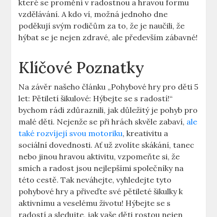
které se promění v radostnou a hravou formu
vzdělávání. A kdo ví, možná jednoho dne
poděkují svým rodičům za to, že je naučili, že
hýbat se je nejen zdravé, ale především zábavné!
Klíčové Poznatky
Na závěr našeho článku „Pohybové hry pro děti 5
let: Pětiletí šikulové: Hýbejte se s radostí!“
bychom rádi zdůraznili, jak důležitý je pohyb pro
malé děti. Nejenže se při hrách skvěle zabaví,
ale
také rozvíjejí svou motoriku
, kreativitu a
sociální dovednosti. Ať už zvolíte skákání, tanec
nebo jinou hravou aktivitu, vzpomeňte si, že
smích a radost jsou nejlepšími společníky na
této cestě. Tak neváhejte, vyhledejte tyto
pohybové hry a přiveďte své pětileté šikulky k
aktivnímu a veselému životu! Hýbejte se s
radostí a sledujte, jak vaše děti rostou nejen