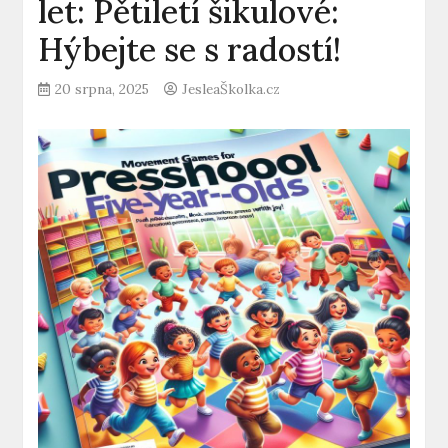
let: Pětiletí šikulové:
Hýbejte se s radostí!
20 srpna, 2025
JesleaŠkolka.cz