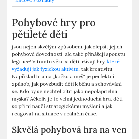
Klíčové Poznatky
Pohybové hry pro
pětileté děti
jsou nejen skvělým způsobem, jak zlepšit jejich
pohybové dovednosti, ale také přinášejí spoustu
legrace! V tomto věku si děti užívají hry,
které
vyžadují jak fyzickou aktivitu
, tak kreativitu.
Například hra na „kočku a myš“ je perfektní
způsob, jak povzbudit děti k běhu a schovávání
se. Kdo by se nechtěl cítit jako nepolapitelná
myška? Ačkoliv je to velmi jednoduchá hra, děti
se při ní naučí strategickému myšlení a jak
reagovat na situace v reálném čase.
Skvělá pohybová hra na ven