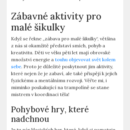
Zábavné aktivity pro
malé šikulky
Když se řekne „zábava pro malé šikulky“, většina
z nás si okamžitě představí smích, pohyb a
kreativitu. Děti ve věku pěti let mají obrovské
množství energie a
touhu objevovat svět kolem
sebe
. Proto je důležité poskytnout jim aktivity,
které nejen že je zabaví, ale také přispějí k jejich
fyzickému a mentálnímu rozvoji. Věřte mi, i
miminko poskakující na trampolíně se stane
mistrem v koordinaci těla!
Pohybové hry, které
nadchnou
Je tu pár klasických her, které, když si pamatuje