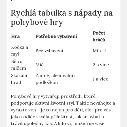
Rychlá tabulka s nápady na
pohybové hry
Počet
Hra
Potřebné vybavení
hráčů
Kočka a
Bez vybavení
Min. 4
myš
Běh s
Míč
2 a více
míčem
Skákací
Žádné, ale ideální s
1 a více
hrad
podložkou
Pohybové hry vytvářejí prostředí, které
podporuje aktivní životní styl. Takže neváhejte a
vyrazte ven – je to nejen pro děti, ale i pro vás
jako rodiče skvělá příležitost, jak se hýbat a
trávit společný čas. A kdo ví, možná se vaše