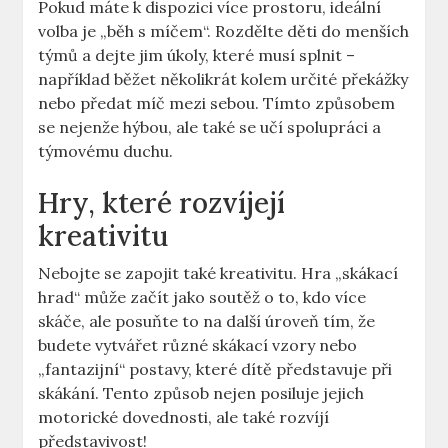
Pokud máte k dispozici více prostoru, ideální
volba je „běh s míčem“. Rozdělte děti do menších
týmů a dejte jim úkoly, které musí splnit –
například běžet několikrát kolem určité překážky
nebo předat míč mezi sebou. Tímto způsobem
se nejenže hýbou, ale také se učí spolupráci a
týmovému duchu.
Hry, které rozvíjejí
kreativitu
Nebojte se zapojit také kreativitu. Hra „skákací
hrad“ může začít jako soutěž o to, kdo více
skáče, ale posuňte to na další úroveň tím, že
budete vytvářet různé skákací vzory nebo
„fantazijní“ postavy, které dítě představuje při
skákání. Tento způsob nejen posiluje jejich
motorické dovednosti, ale také rozvíjí
představivost!