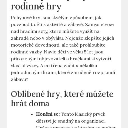
rodinné hry
Pohybové hry jsou skvělým způsobem, jak
povzbudit děti k aktivitě a zábavě. Zamyslete se
nad hracími sety, které můžete využít na
zahradě nebo v obýváku. Nejenže zlepšíte jejich
motorické dovednosti, ale také prohloubíte
rodinné vazby. Navíc děti ve věku 5 let jsou
přirozenými objevovateli a hračkami si vytvoří
vlastní výzvy. A co třeba začít s několika
jednoduchými hrami, které zaručeně rozproudí
zábavu?
Oblíbené hry, které můžete
hrát doma
Honění se:
Tento klasický prvek
dětství je snadný na organizaci.
Určete prostor, ve kterém se mohou