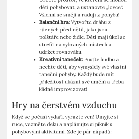
děti pohybovat, a ustanovte „lovce“.
Všichni se smějí a radují z pohybu!
Balanční hra:
Vytvořte dráhu z
různých předmětů, jako jsou
polštáře nebo židle. Děti mají úkol se
strefit na vybraných místech a
udržet rovnováhu.
Kreativní taneček:
Pusťte hudbu a
nechte děti, aby vymyslely své vlastní
taneční pohyby. Každý bude mít
příležitost ukázat své umění a třeba
klidně improvizovat!
Hry na čerstvém vzduchu
Když se počasí vydaří, vyrazte ven! Umyjte si
ruce, vezměte deku a naplánujte si piknik s
pohybovými aktivitami. Zde je pár nápadů: