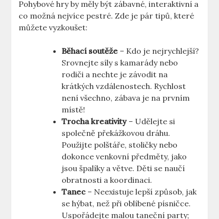
Pohybové hry by měly být zábavné, interaktivní a
co možná nejvíce pestré. Zde je pár tipů, které
můžete vyzkoušet:
Běhací soutěže
– Kdo je nejrychlejší?
Srovnejte síly s kamarády nebo
rodiči a nechte je závodit na
krátkých vzdálenostech. Rychlost
není všechno, zábava je na prvním
místě!
Trocha kreativity
– Udělejte si
společně překážkovou dráhu.
Použijte polštáře, stoličky nebo
dokonce venkovní předměty, jako
jsou špalíky a větve. Děti se naučí
obratnosti a koordinaci.
Tanec
– Neexistuje lepší způsob, jak
se hýbat, než při oblíbené písničce.
Uspořádejte malou taneční party;