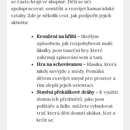
se často hrají ve skupině. Děti se učí
spolupracovat, soutěžit a rozvíjet kamarádské
vztahy. Zde je několik cest, jak podpořit jejich
aktivitu:
Kroužení na hřišti –
Skvělým
způsobem, jak rozpohybovat malé
šikulky, jsou taneční hry, které
zahrnují spinování sem a tam.
Hra na schovávanou –
Klasika, která
nikdy nevyjde z módy. Pomáhá
dětem rozvíjet smysl pro prostor a
tím zlepší jejich orientaci.
Stavění překážkové dráhy –
K využití
domácích předmětů, jako jsou
polštáře a židle, můžete vybudovat
trať, která děti donutí skákat, lézt a
krčit se.