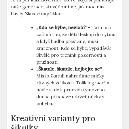
naše generace, si uvědomíme, jak moc nás
bavily. Zkuste například:
„Kdo se hýbe, nezlobí“
– Tato hra
začíná tím, že děti tleskají do rytmu,
a když hudba přestane, musí
zmrznout. Kdo se hýbe, vypadává!
Skvělé pro trénink pozornosti a
pružnosti.
„Škatule, škatule, hejbejte se“
–
Místo škatulí nahradíme míčky
různých velikostí. Tolik legrace! A
navíc si děti procvičí týmového
ducha při snaze udržet míčky v
pohybu.
Kreativní varianty pro
šikulky