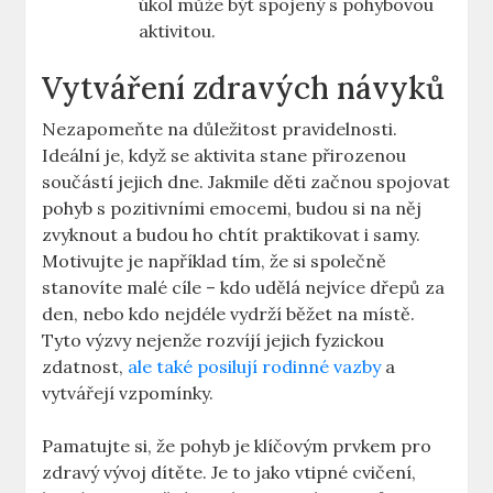
úkol může být spojený s pohybovou
aktivitou.
Vytváření zdravých návyků
Nezapomeňte na důležitost pravidelnosti.
Ideální je, když se aktivita stane přirozenou
součástí jejich dne. Jakmile děti začnou spojovat
pohyb s pozitivními emocemi, budou si na něj
zvyknout a budou ho chtít praktikovat i samy.
Motivujte je například tím, že si společně
stanovíte malé cíle – kdo udělá nejvíce dřepů za
den, nebo kdo nejdéle vydrží běžet na místě.
Tyto výzvy nejenže rozvíjí jejich fyzickou
zdatnost,
ale také posilují rodinné vazby
a
vytvářejí vzpomínky.
Pamatujte si, že pohyb je klíčovým prvkem pro
zdravý vývoj dítěte. Je to jako vtipné cvičení,