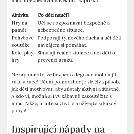
naučit bezpečným návykům. Například:
Aktivita
Co děti naučí?
Hry na
Učí se rozpoznávat bezpečné a
paměť
nebezpečné situace.
Pohybové
Podporují týmového ducha a učí děti
soutěže
navzájem si pomáhat.
Role-play
Simulují reálné situace a učí děti o
hry
prevenci úrazů.
Nezapomeňte, že bezpečí a legrace mohou jít
ruku v ruce! Učení pomocí her je skvělý způsob,
jak děti motivovat, aby zůstaly aktivní a šťastné.
A kdo ví, možná si i vy zábavně zasoutěžíte s
nimi. Takže, hrajte si chytře a užívejte si každý
pohyb!
Inspirující nápady na