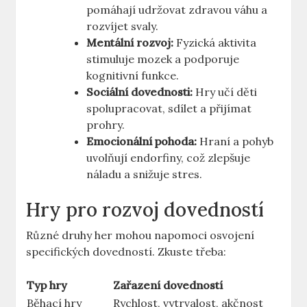
pomáhají udržovat zdravou váhu a
rozvíjet svaly.
Mentální rozvoj:
Fyzická aktivita
stimuluje mozek a podporuje
kognitivní funkce.
Sociální dovednosti:
Hry učí děti
spolupracovat, sdílet a přijímat
prohry.
Emocionální pohoda:
Hraní a pohyb
uvolňují endorfiny, což zlepšuje
náladu a snižuje stres.
Hry pro rozvoj dovedností
Různé druhy her mohou napomoci osvojení
specifických dovedností. Zkuste třeba:
Typ hry
Zařazení dovedností
Běhací hry
Rychlost, vytrvalost, akčnost