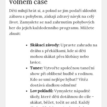
volném čase
Děti milují hrát si, a pokud se jim podaří skloubit
zábavu s pohybem, získají zdravý návyk na celý
život. Zamyslete se nad zahrnutím pohybových
her do jejich každodenního programu. Můžete
zkusit:
Skákací závody:
Upravte zahradu na
dráhu s překážkami, kde si děti
mohou skákat přes klobásy nebo
lavice.
Tanec:
Vytvořte společnou taneční
show při oblíbené hudbě s rodinou.
Kdo se umí nejlépe hýbat? Vítěz
dostává sladkou odměnu!
Lov pokladů:
Vymyslete nápadité
úkoly, které děti dotáhnou do cíle –
skákat, běžet, točit se atd. Každý