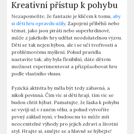
Kreativní přístup k pohybu
Nezapomeňte, že fantazie je klíčem k tomu,
aby
si děti hru opravdu užily
. Zapojení příběhů nebo
témat, jako jsou piráti nebo superhrdinové,
může z jakékoliv hry udělat neodolatelnou výzvu.
Děti se tak nejen hýbou, ale i se učí tvořivosti a
problémovému myšlení. Pokud pravidla
nastavíte tak, aby byla flexibilní, dáte dětem
možnost experimentovat a přizpůsobovat hru
podle vlastního vkusu.
Fyzická aktivita by měla být tedy zábavná, a
nikoli povinná. Čím víc si děti hrají, tím víc se
budou chtít hýbat. Pamatujte, že láska k pohybu
se vyvíjí už v raném věku, a pokud vytvoříte
pevný základ nyní, v budoucnu to může mít
neocenitelné výhody pro jejich zdraví a životní
styl. Hrajte si, smějte se a hlavně se hýbejte!