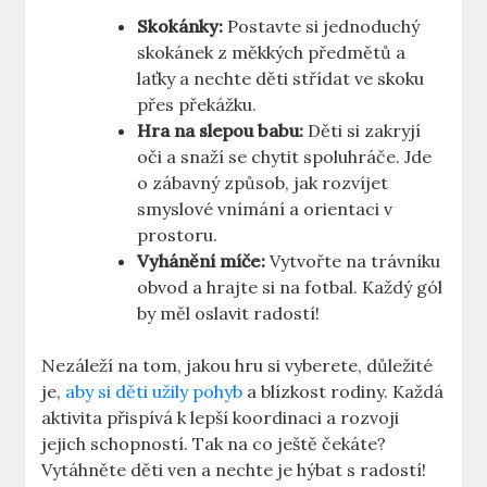
Skokánky:
Postavte si jednoduchý
skokánek z měkkých předmětů a
laťky a nechte děti střídat ve skoku
přes překážku.
Hra na slepou babu:
Děti si zakryjí
oči a snaží se chytit spoluhráče. Jde
o zábavný způsob, jak rozvíjet
smyslové vnímání a orientaci v
prostoru.
Vyhánění míče:
Vytvořte na trávníku
obvod a hrajte si na fotbal. Každý gól
by měl oslavit radostí!
Nezáleží na tom, jakou hru si vyberete, důležité
je,
aby si děti užily pohyb
a blízkost rodiny. Každá
aktivita přispívá k lepší koordinaci a rozvoji
jejich schopností. Tak na co ještě čekáte?
Vytáhněte děti ven a nechte je hýbat s radostí!