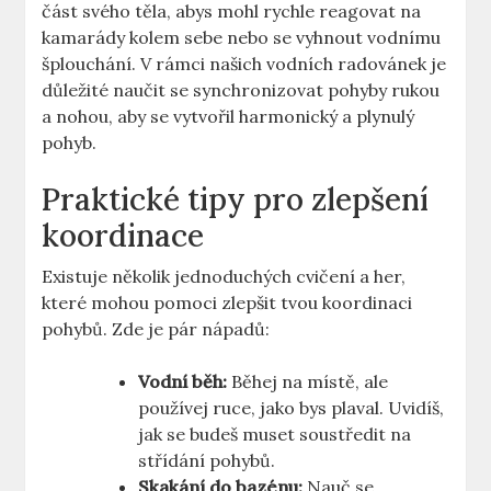
část svého těla, abys mohl rychle reagovat na
kamarády kolem sebe nebo se vyhnout vodnímu
šplouchání. V rámci našich vodních radovánek je
důležité naučit se synchronizovat pohyby rukou
a nohou, aby se vytvořil harmonický a plynulý
pohyb.
Praktické tipy pro zlepšení
koordinace
Existuje několik jednoduchých cvičení a her,
které mohou pomoci zlepšit tvou koordinaci
pohybů. Zde je pár nápadů:
Vodní běh:
Běhej na místě, ale
používej ruce, jako bys plaval. Uvidíš,
jak se budeš muset soustředit na
střídání pohybů.
Skakání do bazénu:
Nauč se