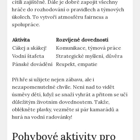
cítili zajištěně. Dále je dobré zapojit všechny
hráče do rozhodování o pravidlech a týmových
úkolech. To vytvoří atmosféru fairness a
spolupráce.
Aktivita
Rozvíjené dovednosti
Cákej a skákej!
Komunikace, týmová práce
Vodní štafeta
Strategické myšlení, důvěra
Pánské dovádění
Respekt, empatie
Při hře si užijete nejen zábavu, ale i
nezapomenutelné chvíle. Není nad to vidět
úsměvy dětí, když se snaží vyhrát a přitom se učí
důležitým životním dovednostem. Takže,
oblékněte plavky, vezměte si pár kamarádů a
hurá na vodní radovánky!
Pohybové aktivity pro