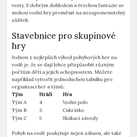
vesty. S dobrým dohledem a trochou fantazie se
mohou vodní hry proměnit na nezapomenutelný
zážitek.
Stavebnice pro skupinové
hry
Jednou z nejlepších výhod pohybových her na
vodě je, že se dají lehce přizpůsobit různým
počtům dětí a jejich schopnostem. Můžete
například vytvořit jednoduchou tabulku pro
organizaci her a týmů:
Tým
Hráči
Hra
Tým A
4
Vodní polo
Tým B
3
Cukrátko
Tým C
5
Skákací závody
Pohyb na vodě poskytuje nejen zábavu, ale také