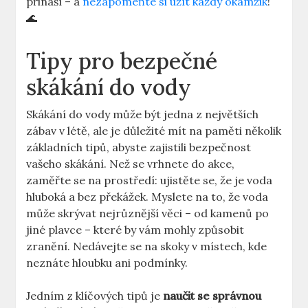
přináší – a
nezapomeňte si užít každý okamžik
!
🌊
Tipy pro bezpečné
skákání do vody
Skákání do vody může být jedna z největších
zábav v létě, ale je důležité mít na paměti několik
základních tipů, abyste zajistili bezpečnost
vašeho skákání. Než se vrhnete do akce,
zaměřte se na prostředí: ujistěte se, že je voda
hluboká a bez překážek. Myslete na to, že voda
může skrývat nejrůznější věci – od kamenů po
jiné plavce – které by vám mohly způsobit
zranění. Nedávejte se na skoky v místech, kde
neznáte hloubku ani podmínky.
Jedním z klíčových tipů je
naučit se správnou