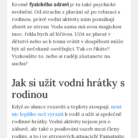
Kromě
fyzického zdraví
je tu také psychické
uvolnění. Od strachu z plavání až po relaxaci s
rodinou, právě vodní aktivity nám pomáhají
zbavit se stresu. Voda sama má svou magickou
moc, řekla bych až léčivou. Učit se plavat v
dětství nebo se k tomu vrátit v dospělosti může
být až nečekaně osvěžující. Tak co říkáte?
Vyzkoušíte to, nebo si raději zůstanete na
suchu?
Jak si užít vodní hrátky s
rodinou
Když se slunce rozsvítí a teploty stoupají,
není
nic lepšího než vyrazit
k vodě a užít si společně
rodinné hrátky. Vodní aktivity nejsou jen o
zábavě, ale také o posilování vazeb mezi členy
rodiny, a to i ve stresových situacích! Pamatujte,