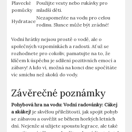
Plavecké
Použijte vesty nebo rukávky pro
pomůcky
mladší děti.
Nezapomeňte na vodu pro celou
Hydratace
rodinu. Slunce může být zrádné!
Vodní hrátky nejsou prostě o vodě, ale o
společných vzpomínkách a radosti. Ať už se
rozhodnete pro cokoliv, pamatujte na to, že
klíčem k úspěchu je sdílení pozitivních emocí a
zábavy! A kdo ví, možná na konci dne spočítáte
víc smíchu než skoků do vody.
Závěrečné poznámky
Pohybová hra na vodu: Vodní radovánky: Cákej
a skákej!
je skvělou příležitostí, jak spojit pohyb
se zábavou a osvěžit se během horkých letních
dní. Nejenže si užijete spoustu legrace, ale také