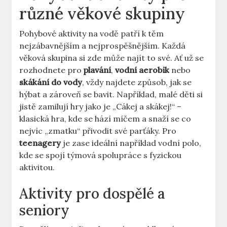
různé věkové skupiny
Pohybové aktivity na vodě patří k těm
nejzábavnějším a nejprospěšnějším. Každá
věková skupina si zde může najít to své. Ať už se
rozhodnete pro
plavání
,
vodní aerobik
nebo
skákání do vody
, vždy najdete způsob, jak se
hýbat a zároveň se bavit. Například, malé děti si
jistě zamilují hry jako je „Cákej a skákej!“ –
klasická hra, kde se hází míčem a snaží se co
nejvíc „zmatku“ přivodit své parťáky. Pro
teenagery
je zase ideální například vodní polo,
kde se spojí týmová spolupráce s fyzickou
aktivitou.
Aktivity pro dospělé a
seniory