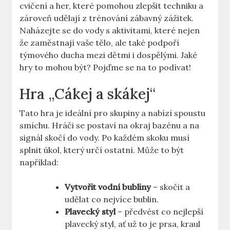
cvičení a her, které pomohou zlepšit techniku a
zároveň udělají z trénování zábavný zážitek.
Naházejte se do vody s aktivitami, které nejen
že zaměstnají vaše tělo, ale také podpoří
týmového ducha mezi dětmi i dospělými. Jaké
hry to mohou být? Pojďme se na to podívat!
Hra „Cákej a skákej“
Tato hra je ideální pro skupiny a nabízí spoustu
smíchu. Hráči se postaví na okraj bazénu a na
signál skočí do vody. Po každém skoku musí
splnit úkol, který určí ostatní. Může to být
například:
Vytvořit vodní bubliny
– skočit a
udělat co nejvíce bublin.
Plavecký styl
– předvést co nejlepší
plavecký styl, ať už to je prsa, kraul