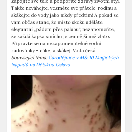
zapojíte své tělo a podpoříte zdravý životní styl.
Takže neváhejte, vezměte své přátele, rodinu a
skákejte do vody jako nikdy předtím! A pokud se
vám občas stane, že místo skoku uděláte
elegantní „pádem přes palubu“, nezapomeňte,
že každá kapka smíchu je cennější než zlato.
Připravte se na nezapomenutelné vodní
radovánky – cákej a skákej! Voda čeká!
Související téma:
Čarodějnice v MŠ: 10 Magických
Nápadů na Dětskou Oslavu