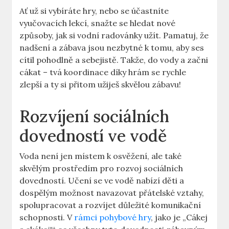
Ať už si vybíráte hry, nebo se účastníte
vyučovacích lekcí, snažte se hledat nové
způsoby, jak si vodní radovánky užít. Pamatuj, že
nadšení a zábava jsou nezbytné k tomu, aby ses
cítil pohodlně a sebejistě. Takže, do vody a začni
cákat – tvá koordinace díky hrám se rychle
zlepší a ty si přitom užiješ skvělou zábavu!
Rozvíjení sociálních
dovedností ve vodě
Voda není jen místem k osvěžení, ale také
skvělým prostředím pro rozvoj sociálních
dovedností. Učení se ve vodě nabízí děti a
dospělým možnost navazovat přátelské vztahy,
spolupracovat a rozvíjet důležité komunikační
schopnosti. V
rámci pohybové hry
, jako je „Cákej