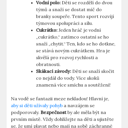
Vodní polo:
Děti se rozdělí do dvou
týmů a snaží se dostat míč do
branky soupeře. Tento sport rozvíjí
týmovou spolupráci a sílu.
Cukrátko:
Jeden hráč je vodní
„cukrátko,“ zatímco ostatní se ho
snaží „chytit.“ Ten, kdo se ho dotkne,
se stává novým cukrátkem. Hra je
skvělá pro rozvoj rychlosti a
obratnosti.
Skákací závody:
Děti se snaží skočit
co nejdál do vody. Více skoků
znamená více smíchu a soutěžení!
Na vodě se fantazii meze nekladou! Hlavní je,
aby si děti užívaly pohyb
a navzájem se
podporovaly.
Bezpečnost
by ale měla být na
prvním místě. Vždy dohlížejte na děti a ujistěte
se, že umí plavat nebo mají na sobě záchranné