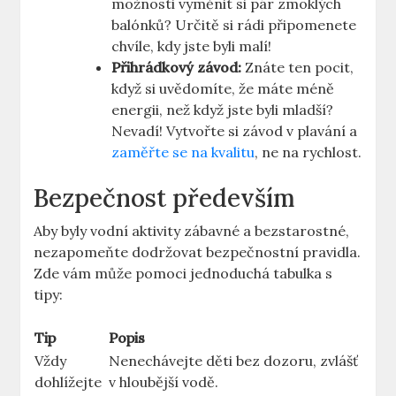
možnosti vyměnit si pár zmoklých
balónků? Určitě si rádi připomenete
chvíle, kdy jste byli malí!
Přihrádkový závod:
Znáte ten pocit,
když si uvědomíte, že máte méně
energii, než když jste byli mladší?
Nevadí! Vytvořte si závod v plavání a
zaměřte se na kvalitu
, ne na rychlost.
Bezpečnost především
Aby byly vodní aktivity zábavné a bezstarostné,
nezapomeňte dodržovat bezpečnostní pravidla.
Zde vám může pomoci jednoduchá tabulka s
tipy:
Tip
Popis
Vždy
Nenechávejte děti bez dozoru, zvlášť
dohlížejte
v hloubější vodě.