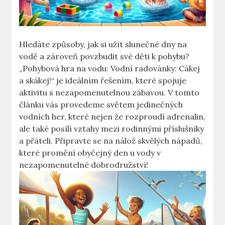
Hledáte způsoby, jak si užít slunečné dny na
vodě a zároveň povzbudit své děti k pohybu?
„Pohybová hra na vodu: Vodní radovánky: Cákej
a skákej!“ je ideálním řešením, které spojuje
aktivitu s nezapomenutelnou zábavou. V tomto
článku vás provedeme světem jedinečných
vodních her, které nejen že rozproudí adrenalin,
ale také posílí vztahy mezi rodinnými příslušníky
a přáteli. Připravte se na nálož skvělých nápadů,
které promění obyčejný den u vody v
nezapomenutelné dobrodružství!