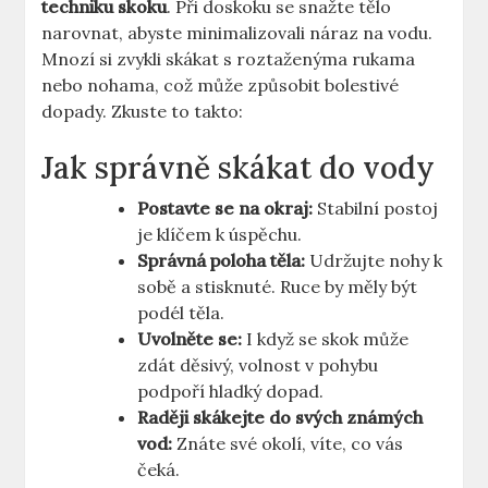
techniku skoku
. Při doskoku se snažte tělo
narovnat, abyste minimalizovali náraz na vodu.
Mnozí si zvykli skákat s roztaženýma rukama
nebo nohama, což může způsobit bolestivé
dopady. Zkuste to takto:
Jak správně skákat do vody
Postavte se na okraj:
Stabilní postoj
je klíčem k úspěchu.
Správná poloha těla:
Udržujte nohy k
sobě a stisknuté. Ruce by měly být
podél těla.
Uvolněte se:
I když se skok může
zdát děsivý, volnost v pohybu
podpoří hladký dopad.
Raději skákejte do svých známých
vod:
Znáte své okolí, víte, co vás
čeká.