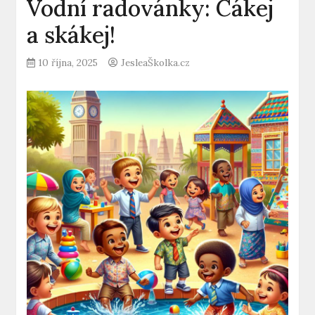
Vodní radovánky: Cákej
a skákej!
10 října, 2025
JesleaŠkolka.cz