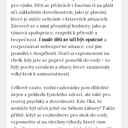
pro výuku. Děti se při hrách v bazénu či na pláži
učí základním dovednostem, jako je plavání,
které je může ochránit v krizových situacích.
Zároveň se s nimi přenášejí hodnoty, jako je
týmová spolupráce, respekt k přírodě a
bezpečnost.
I malé děti se učí být opatrné
a
rozpoznávat nebezpečné situace, což jim
pomáhá v dospělosti. Stačí si vzpomenout na
chvíli, kdy jste se poprvé ponořili do vody – to
byly pocity vzrušení a obavy, které znamenaly
velký krok k samostatnosti.
Celkově vzato, vodní radovánky jsou důležité
nejen z pohledu fyzického zdraví, ale také pro
rozvoj psychiky a dovedností. Kdo říká, že
nemůže být učen ještě víc během zábavy? Takže
příště, když se rozhodnete pro skok do vody,
vzpomeňte si na všechny výhody, které vám