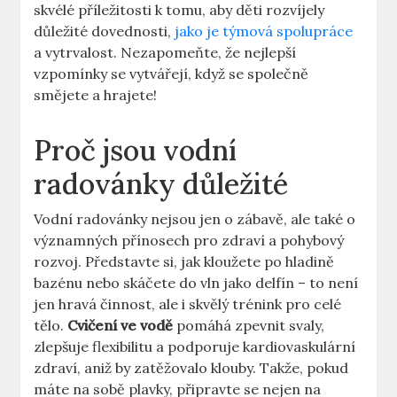
skvélé příležitosti k tomu, aby děti rozvíjely
důležité dovednosti,
jako je týmová spolupráce
a vytrvalost. Nezapomeňte, že nejlepší
vzpomínky se vytvářejí, když se společně
smějete a hrajete!
Proč jsou vodní
radovánky důležité
Vodní radovánky nejsou jen o zábavě, ale také o
významných přínosech pro zdraví a pohybový
rozvoj. Představte si, jak kloužete po hladině
bazénu nebo skáčete do vln jako delfín – to není
jen hravá činnost, ale i skvělý trénink pro celé
tělo.
Cvičení ve vodě
pomáhá zpevnit svaly,
zlepšuje flexibilitu a podporuje kardiovaskulární
zdraví, aniž by zatěžovalo klouby. Takže, pokud
máte na sobě plavky, připravte se nejen na