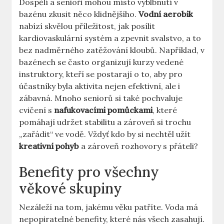
Dospělí a senioři mohou místo vyblbnutí v
bazénu zkusit něco klidnějšího.
Vodní aerobik
nabízí skvělou příležitost, jak posílit
kardiovaskulární systém a zpevnit svalstvo, a to
bez nadměrného zatěžování kloubů. Například, v
bazénech se často organizují kurzy vedené
instruktory, kteří se postarají o to, aby pro
účastníky byla aktivita nejen efektivní, ale i
zábavná. Mnoho seniorů si také pochvaluje
cvičení s
nafukovacími pomůckami
, které
pomáhají udržet stabilitu a zároveň si trochu
„zařádit“ ve vodě. Vždyť kdo by si nechtěl užít
kreativní pohyb
a zároveň rozhovory s přáteli?
Benefity pro všechny
věkové skupiny
Nezáleží na tom, jakému věku patříte. Voda má
nepopiratelné benefity, které nás všech zasahují.