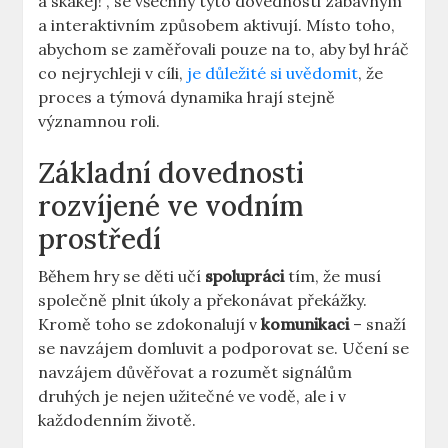
a skákej!“, se všechny tyto dovednosti zábavným
a interaktivním způsobem aktivují. Místo toho,
abychom se zaměřovali pouze na to, aby byl hráč
co nejrychleji v cíli,
je důležité si uvědomit
, že
proces a týmová dynamika hrají stejně
významnou roli.
Základní dovednosti
rozvíjené ve vodním
prostředí
Během hry se děti učí
spolupráci
tím, že musí
společně plnit úkoly a překonávat překážky.
Kromě toho se zdokonalují v
komunikaci
– snaží
se navzájem domluvit a podporovat se. Učení se
navzájem důvěřovat a rozumět signálům
druhých je nejen užitečné ve vodě, ale i v
každodenním životě.