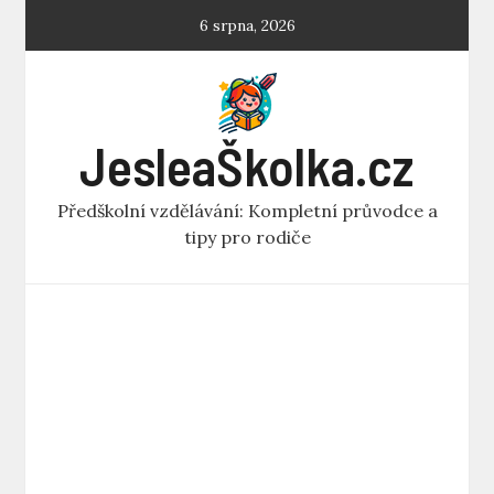
Skip
6 srpna, 2026
to
content
JesleaŠkolka.cz
Předškolní vzdělávání: Kompletní průvodce a
tipy pro rodiče