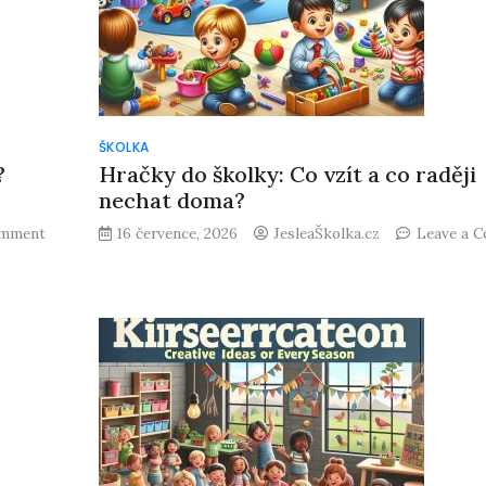
ŠKOLKA
?
Hračky do školky: Co vzít a co raději
nechat doma?
omment
16 července, 2026
JesleaŠkolka.cz
Leave a 
on
Hračky
do
školky:
Co
vzít
a
co
raději
nechat
doma?