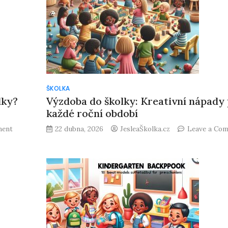
ŠKOLKA
lky?
Výzdoba do školky: Kreativní nápady
každé roční období
on
ment
22 dubna, 2026
JesleaŠkolka.cz
Leave a Co
Co
musí
dítě
umět
při
nástupu
do
školky?
Klíčové