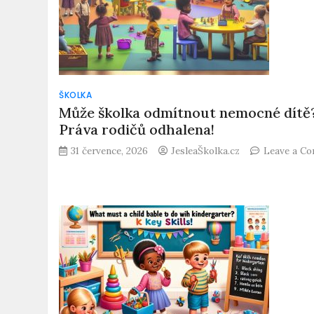
ŠKOLKA
Může školka odmítnout nemocné dítě
Práva rodičů odhalena!
31 července, 2026
JesleaŠkolka.cz
Leave a C
on
Může
školka
odmítnout
nemocné
dítě?
Práva
rodičů
odhalena!