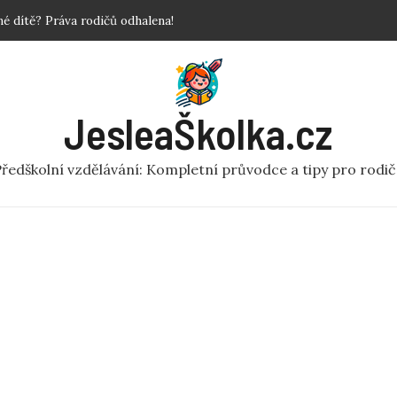
 dítě? Práva rodičů odhalena!
povinné?
 Krok za krokem!
y a fakta o předškolní péči
JesleaŠkolka.cz
ní rej v pohybu pro MŠ
ředškolní vzdělávání: Kompletní průvodce a tipy pro rodi