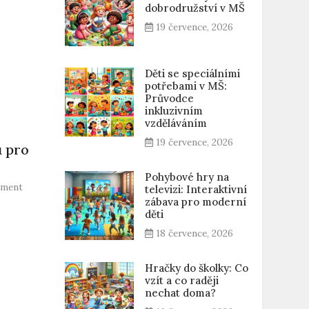
dobrodružství v MŠ
19 července, 2026
Děti se speciálními
potřebami v MŠ:
Průvodce
inkluzivním
vzděláváním
19 července, 2026
ů pro
Pohybové hry na
on
mment
televizi: Interaktivní
Batoh
zábava pro moderní
do
děti
školky:
18 července, 2026
10
nejlepších
Hračky do školky: Co
modelů
vzít a co raději
pro
nechat doma?
předškoláky