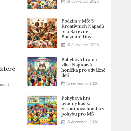
16 července, 2026
Podzim v MŠ: 5
Kreativních Nápadů
pro Barevné
Podzimní Dny
16 července, 2026
Pohybová hra na
vlka: Napínavá
 které
honička pro odvážné
děti
15 července, 2026
on
mment
Nápady
do
Pohybová hra
školky:
ovocný košík:
Kreativní
Vitamínová bomba v
aktivity,
pohybu pro MŠ
které
15 července, 2026
děti