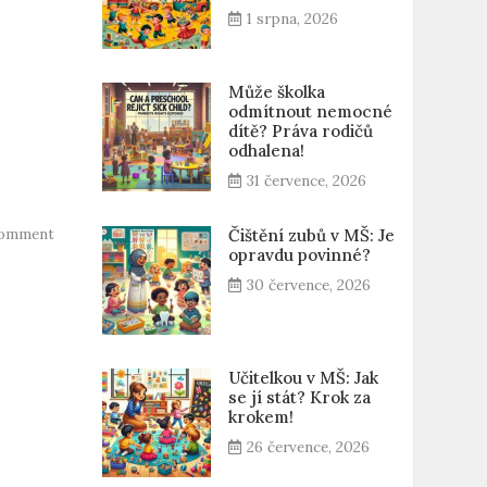
1 srpna, 2026
Může školka
odmítnout nemocné
dítě? Práva rodičů
odhalena!
31 července, 2026
Comment
Čištění zubů v MŠ: Je
opravdu povinné?
30 července, 2026
Učitelkou v MŠ: Jak
se jí stát? Krok za
krokem!
26 července, 2026