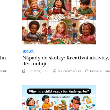
přezůvky?
ŠKOLKA
lní
Nápady do školky: Kreativní aktivity,
děti milují
on
ment
15 dubna, 2026
JesleaŠkolka.cz
Leave a Co
Co
do
školky
na
rozloučenou?
Originální
dárky