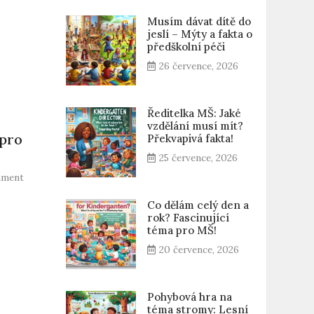
Musím dávat dítě do
jeslí – Mýty a fakta o
předškolní péči
26 července, 2026
Ředitelka MŠ: Jaké
vzdělání musí mít?
 pro
Překvapivá fakta!
25 července, 2026
on
mment
Výzdoba
do
Co dělám celý den a
rok? Fascinující
školky:
téma pro MŠ!
Kreativní
nápady
20 července, 2026
pro
každé
roční
Pohybová hra na
období
téma stromy: Lesní