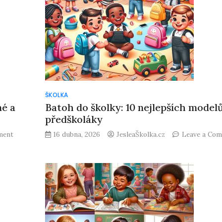
dovednosti!
ŠKOLKA
né a
Batoh do školky: 10 nejlepších model
předškoláky
on
ment
16 dubna, 2026
JesleaŠkolka.cz
Leave a Co
Bačkory
do
školky:
Jak
vybrat
pohodlné
a
praktické