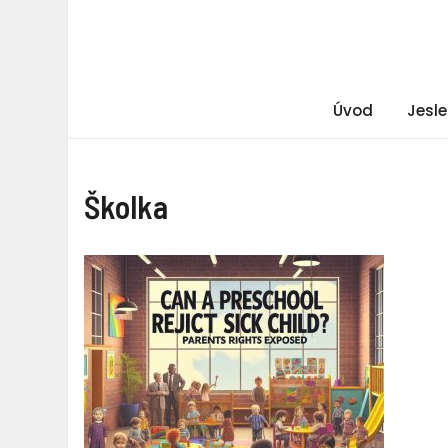
Úvod
Jesle
Školka