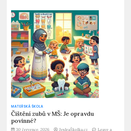
Může
školka
odmítnout
nemocné
dítě?
Práva
rodičů
odhalena!
MATEŘSKÁ ŠKOLA
Čištění zubů v MŠ: Je opravdu
povinné?
30 července, 2026
JesleaŠkolka.cz
Leave a