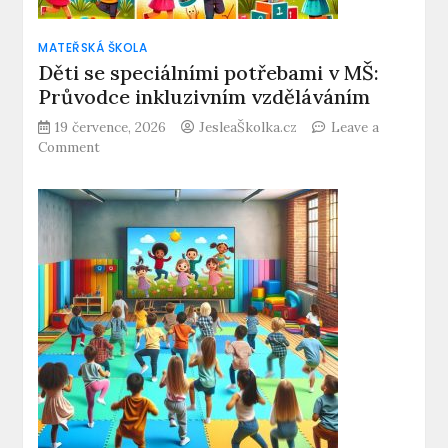
MATEŘSKÁ ŠKOLA
Děti se speciálními potřebami v MŠ:
Průvodce inkluzivním vzděláváním
19 července, 2026
JesleaŠkolka.cz
Leave a
on
Comment
Děti
se
speciálními
potřebami
v
MŠ:
Průvodce
inkluzivním
vzděláváním