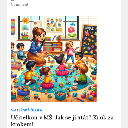
on
Comment
Čištění
zubů
v
MŠ:
Je
opravdu
povinné?
MATEŘSKÁ ŠKOLA
Učitelkou v MŠ: Jak se jí stát? Krok za
krokem!