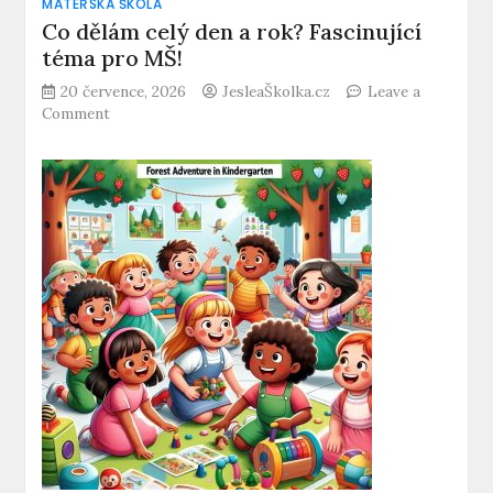
MATEŘSKÁ ŠKOLA
Co dělám celý den a rok? Fascinující
téma pro MŠ!
20 července, 2026
JesleaŠkolka.cz
Leave a
on
Comment
Co
dělám
celý
den
a
rok?
Fascinující
téma
pro
MŠ!