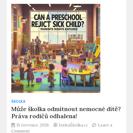
hra
karneval:
Maškarní
rej
v
pohybu
pro
MŠ
ŠKOLKA
Může školka odmítnout nemocné dítě?
Práva rodičů odhalena!
31 července, 2026
JesleaŠkolka.cz
Leave a
on
Comment