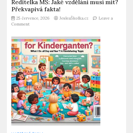
Ředitelka MŠ: Jaké vzdělání musí mít?
Překvapivá fakta!
25 července, 2026
JesleaŠkolka.cz
Leave a
on
Comment
Ředitelka
MŠ:
Jaké
vzdělání
musí
mít?
Překvapivá
fakta!