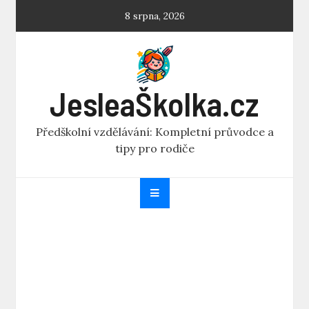
Skip
8 srpna, 2026
to
content
JesleaŠkolka.cz
Předškolní vzdělávání: Kompletní průvodce a
tipy pro rodiče