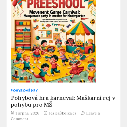
POHYBOVÉ HRY
Pohybová hra karneval: Maškarní rej v
pohybu pro MŠ
1 srpna, 2026
JesleaŠkolka.cz
Leave a
on
Comment
Pohybová