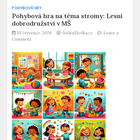
POHYBOVÉ HRY
Pohybová hra na téma stromy: Lesní
dobrodružství v MŠ
19 července, 2026
JesleaŠkolka.cz
Leave a
on
Comment
Pohybová
hra
na
téma
stromy:
Lesní
dobrodružství
v
MŠ