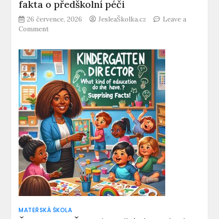
fakta o předškolní péči
26 července, 2026
JesleaŠkolka.cz
Leave a
on
Comment
Musím
dávat
dítě
do
jeslí
–
Mýty
a
fakta
o
předškolní
péči
MATEŘSKÁ ŠKOLA