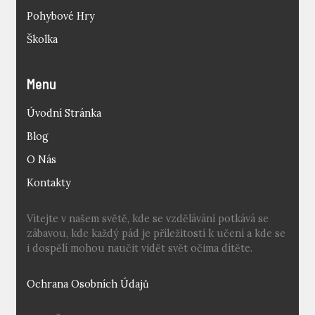
Pohybové Hry
Školka
Menu
Úvodní Stránka
Blog
O Nás
Kontakty
Vítejte v našem světě, kde se vzdělávání potkává se
zábavou, kde každý pád je příležitostí k učení a kde se
i dospělí mohou naučit vidět svět očima dítěte.
Ochrana Osobních Údajů