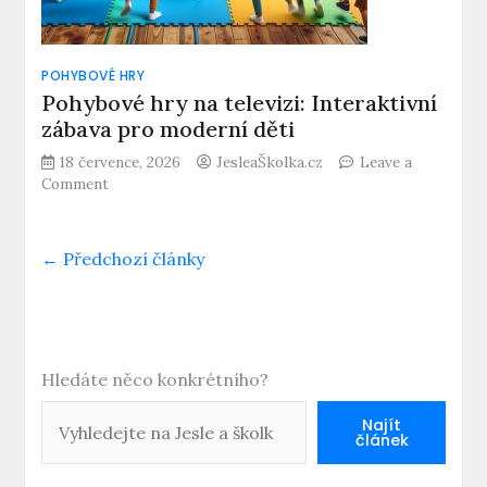
POHYBOVÉ HRY
Pohybové hry na televizi: Interaktivní
zábava pro moderní děti
18 července, 2026
JesleaŠkolka.cz
Leave a
on
Comment
Pohybové
hry
na
← Předchozí články
televizi:
Interaktivní
zábava
pro
moderní
Hledáte něco konkrétního?
děti
Najít
článek