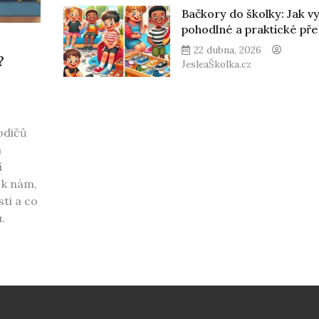
Bačkory do školky: Jak v
pohodlné a praktické př
22 dubna, 2026
?
JesleaŠkolka.cz
odičů
a
í
 k nám,
ti a co
.