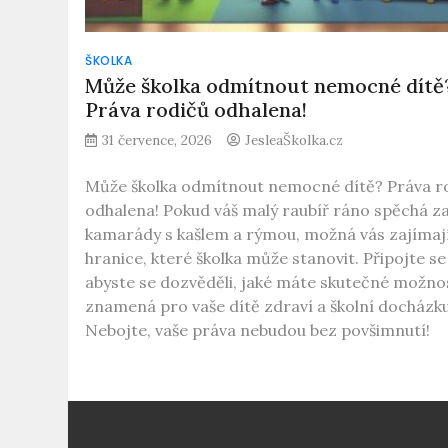
ŠKOLKA
Může školka odmítnout nemocné dítě
Práva rodičů odhalena!
31 července, 2026
JesleaŠkolka.cz
Může školka odmítnout nemocné dítě? Práva r
odhalena! Pokud váš malý raubíř ráno spěchá z
kamarády s kašlem a rýmou, možná vás zajímaj
hranice, které školka může stanovit. Připojte se
abyste se dozvěděli, jaké máte skutečné možnos
znamená pro vaše dítě zdraví a školní docházku
Nebojte, vaše práva nebudou bez povšimnutí!