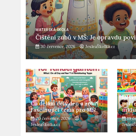
MATEŘSKÁ ŠKOLA
Čištění zubů v MŠ: Je opravdu pov
30 července, 2026
JesleaŠkolka.cz
Děti 
Co dělám celý den a rok?
potř
Fascinující téma pro MŠ!
inkl
20 července, 2026
19 č
JesleaŠkolka.cz
Jeslea