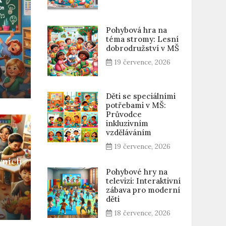
Pohybová hra na
téma stromy: Lesní
dobrodružství v MŠ
19 července, 2026
Děti se speciálními
potřebami v MŠ:
Průvodce
inkluzivním
vzděláváním
19 července, 2026
vních
Pohybové hry na
televizi: Interaktivní
zábava pro moderní
děti
18 července, 2026