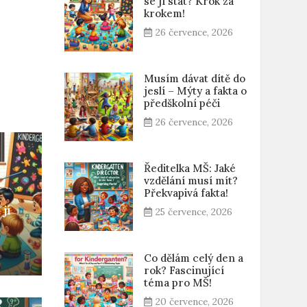
se jí stát? Krok za
krokem!
26 července, 2026
Musím dávat dítě do
jeslí – Mýty a fakta o
předškolní péči
26 července, 2026
Ředitelka MŠ: Jaké
vzdělání musí mít?
Překvapivá fakta!
jí
25 července, 2026
Co dělám celý den a
rok? Fascinující
téma pro MŠ!
20 července, 2026