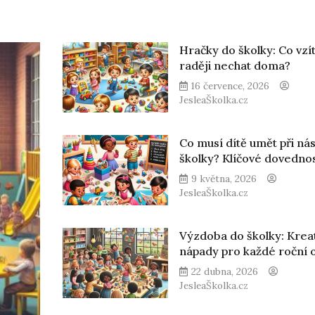
Hračky do školky: Co vzít
raději nechat doma?
16 července, 2026
JesleaŠkolka.cz
Co musí dítě umět při ná
školky? Klíčové dovednos
9 května, 2026
JesleaŠkolka.cz
Výzdoba do školky: Kreat
nápady pro každé roční 
22 dubna, 2026
JesleaŠkolka.cz