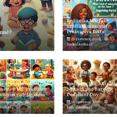
Ředitelka MŠ: Jaké
vzdělání musí mít?
Překvapivá fakta!
inné?
25 července, 2026
JesleaŠkolka.cz
se speciálními
Podzim v MŠ: 5 Kreati
ebami v MŠ: Průvodce
Nápadů pro Barevné
uzivním vzděláváním
Podzimní Dny
ervence, 2026
16 července, 2026
Školka.cz
JesleaŠkolka.cz