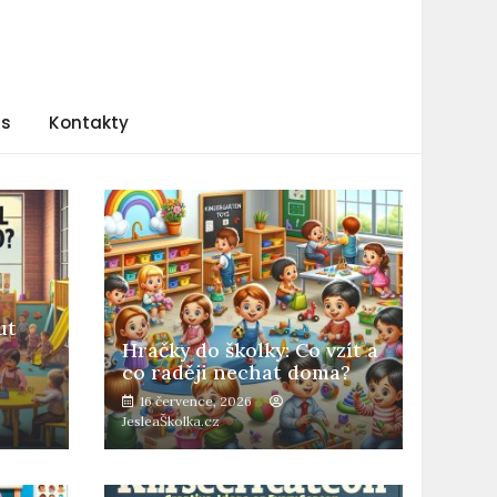
ás
Kontakty
ut
Hračky do školky: Co vzít a
co raději nechat doma?
16 července, 2026
JesleaŠkolka.cz