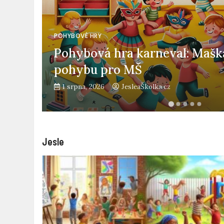
POHYBOVÉ HRY
Pohybová hra karneval: Maška
pohybu pro MŠ
1 srpna, 2026
JesleaŠkolka.cz
Jesle