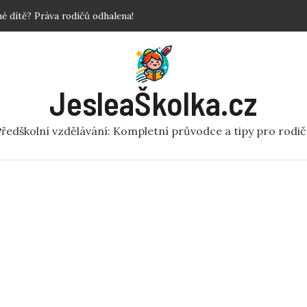
povinné?
 Krok za krokem!
y a fakta o předškolní péči
ní rej v pohybu pro MŠ
JesleaŠkolka.cz
 dítě? Práva rodičů odhalena!
ředškolní vzdělávání: Kompletní průvodce a tipy pro rodi