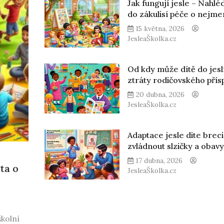
Jak fungují jesle – Nahlé
do zákulisí péče o nejme
15 května, 2026
JesleaŠkolka.cz
Od kdy může dítě do jesl
ztráty rodičovského přís
20 dubna, 2026
JesleaŠkolka.cz
Adaptace jesle dite breci
zvládnout slzičky a obav
17 dubna, 2026
ta o
JesleaŠkolka.cz
školní