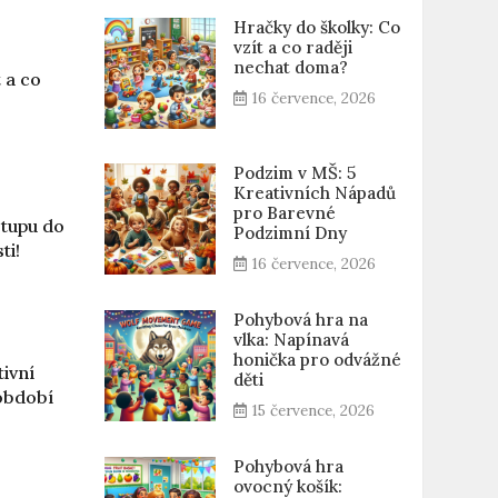
Hračky do školky: Co
vzít a co raději
nechat doma?
 a co
16 července, 2026
Podzim v MŠ: 5
Kreativních Nápadů
pro Barevné
stupu do
Podzimní Dny
ti!
16 července, 2026
Pohybová hra na
vlka: Napínavá
honička pro odvážné
ivní
děti
období
15 července, 2026
Pohybová hra
ovocný košík: