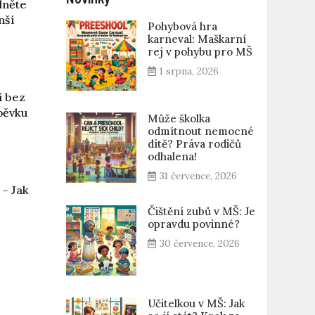
dněte
nší
Pohybová hra
karneval: Maškarní
rej v pohybu pro MŠ
1 srpna, 2026
í bez
pěvku
Může školka
odmítnout nemocné
dítě? Práva rodičů
odhalena!
31 července, 2026
 – Jak
y
Čištění zubů v MŠ: Je
opravdu povinné?
30 července, 2026
Učitelkou v MŠ: Jak