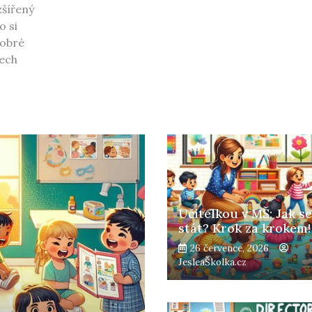
zšířený
o si
dobré
tech
Učitelkou v MŠ: Jak se 
stát? Krok za krokem!
26 července, 2026
JesleaŠkolka.cz