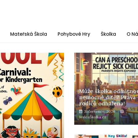
Mateřská Škola
Pohybové Hry
Školka
O N
Může školka odmítno
nemocné dítě? Práva
rodičů odhalena!
31 července, 2026
JesleaŠkolka.cz