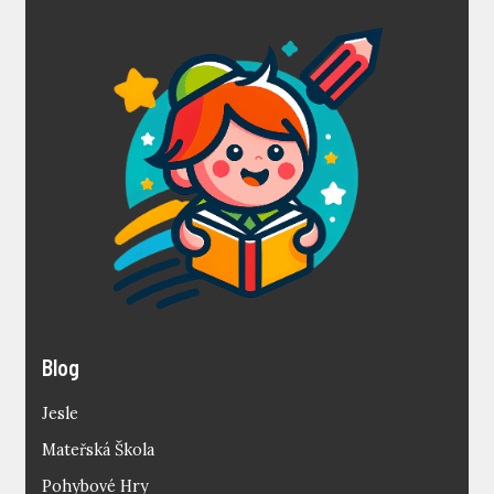
Blog
Jesle
Mateřská Škola
Pohybové Hry