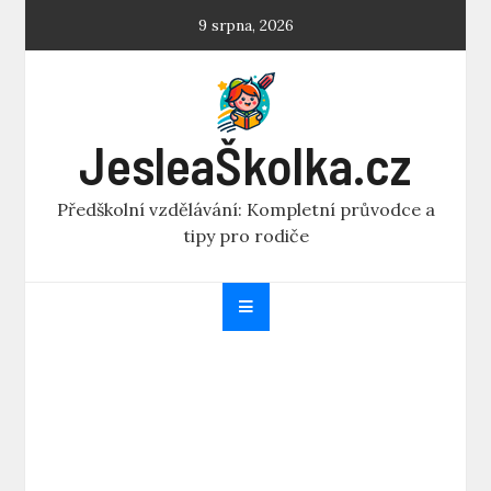
Skip
9 srpna, 2026
to
content
JesleaŠkolka.cz
Předškolní vzdělávání: Kompletní průvodce a
tipy pro rodiče