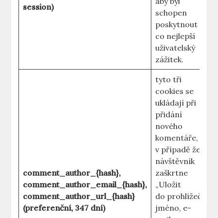
aby byl
session)
schopen
poskytnout
co nejlepší
uživatelský
zážitek.
tyto tři
cookies se
ukládají při
přidání
nového
komentáře,
v případě že
návštěvník
comment_author_{hash},
zaškrtne
comment_author_email_{hash},
„Uložit
comment_author_url_{hash}
do prohlížeče
(preferenční, 347 dní)
jméno, e-