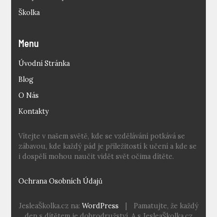
Školka
Menu
Úvodní Stránka
Blog
O Nás
Kontakty
Vítejte v našem světě, kde se vzdělávání potkává se
zábavou, kde každý pád je příležitostí k učení a kde se
i dospělí mohou naučit vidět svět očima dítěte.
Ochrana Osobních Údajů
JesleaŠkolka.cz na:
WordPress
|
Pamatujte, že každý
den s dítětem je dobrodružství. A s JesleaŠkolka.cz