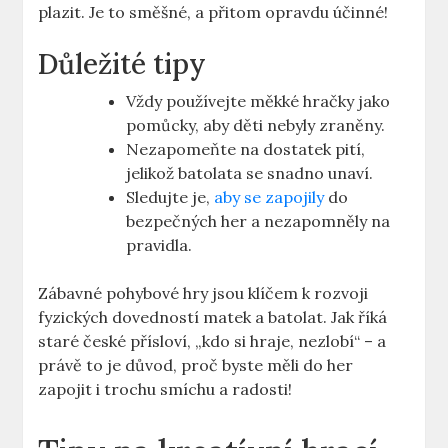
plazit. Je to směšné, a ⁣přitom ‌opravdu účinné!
Důležité tipy
Vždy používejte‌ měkké hračky⁤ jako
pomůcky, aby​ děti nebyly zraněny.
Nezapomeňte na ⁤dostatek‍ pití,
jelikož batolata se snadno unaví.
Sledujte je,
aby se zapojily
‌ do
bezpečných her ‍a nezapomněly na
⁢pravidla.
Zábavné​ pohybové hry jsou klíčem k rozvoji
fyzických dovedností matek a batolat. ⁢Jak říká
staré‍ české přísloví, „kdo si hraje,‌ nezlobí“ – ⁣a
právě to je důvod,⁢ proč byste měli do her
zapojit i trochu smíchu a radosti!