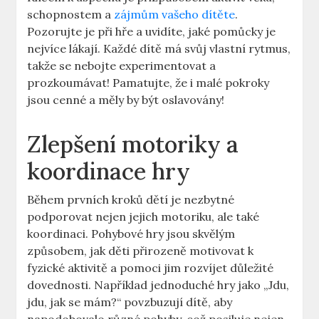
⁣schopnostem a⁣
zájmům vašeho dítěte
.
Pozorujte je při hře a uvidíte, jaké pomůcky je
nejvíce lákají. ⁤Každé dítě má svůj ‍vlastní⁤ rytmus,
‍takže⁤ se ⁤nebojte experimentovat a
prozkoumávat!‍ Pamatujte, že i ‌malé‍ pokroky​
jsou cenné ​a⁣ měly by být⁤ oslavovány!
Zlepšení ‌motoriky a
koordinace hry
Během prvních kroků dětí je⁢ nezbytné
podporovat nejen jejich ‍motoriku, ⁢ale také
koordinaci.‌ Pohybové hry jsou skvělým
‍způsobem, ⁤jak děti přirozeně ⁣motivovat k
fyzické⁣ aktivitě a pomoci jim ⁣rozvíjet důležité
dovednosti. Například jednoduché hry jako‍ „Jdu,
jdu, jak se mám?“ povzbuzují dítě, aby