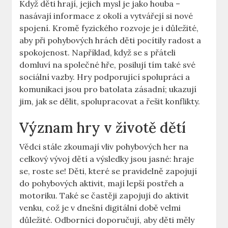
Když děti hrají, jejich‌ mysl je jako houba –
nasávají​ informace ⁢z⁣ okolí a vytvářejí si nové
spojení. Kromě fyzického rozvoje je​ i důležité,
aby⁣ při pohybových hrách děti pocítily radost a
‌spokojenost. Například,⁣ když se​ s ⁢přáteli
domluví na⁤ společné hře, posilují tím také​ své
⁣sociální vazby. Hry⁤ podporující spolupráci⁣ a
komunikaci jsou pro‌ batolata zásadní; ukazují
jim, jak se dělit, ​spolupracovat a řešit ‍konflikty.
Význam hry ⁢v životě dětí
Vědci ‌stále⁣ zkoumají⁤ vliv pohybových her na
‍celkový vývoj dětí ⁤a výsledky ⁣jsou jasné: hraje
se, roste se! Děti, které⁢ se pravidelně zapojují
do pohybových aktivit, mají lepší postřeh a
motoriku. Také⁣ se⁢ častěji zapojují ‍do aktivit
venku, což‍ je v ‍dnešní digitální době velmi
důležité. ‌Odborníci doporučují, aby děti​ měly⁣