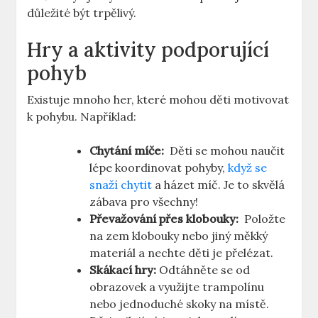
důležité být ⁤trpělivý.
Hry‍ a aktivity podporující
pohyb
Existuje mnoho her, které mohou⁣ děti motivovat
k pohybu. Například:
Chytání míče:
⁤ Děti se mohou ‍naučit
lépe‌ koordinovat pohyby,‍
když se
snaží chytit
⁣a házet míč. Je to skvělá⁣
zábava pro všechny!
Převažování přes klobouky:
​ Položte​
na zem klobouky nebo​ jiný měkký
materiál a nechte děti je přelézat.
Skákací hry:
Odtáhněte⁢ se ‌od‌
obrazovek a využijte trampolínu
nebo jednoduché skoky na místě.