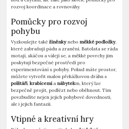
rozvoj koordinace ‌a ⁢rovnováhy.
Pomůcky⁢ pro rozvoj
‌pohybu
Vyzkoušejte také
žíněnky
nebo
měkké podložky
,
které ‍zabraňují pádu⁣ a zranění.‍ Batolata se ráda
motají, skáčou a ​válejí ‌se,‌ a měkké⁢ povrchy jim
poskytují bezpečné⁤ prostředí pro
experimentování ⁤s‍ pohyby.⁤ Pokud‍ máte prostor,
můžete vytvořit‍ malou překážkovou dráhu s
polštáři
,
krabicemi
a
nábytek
m, ⁢který‍ lze
⁣bezpečně⁤ projít, podlézt nebo oběhnout. Tím
povzbudíte ‌nejen jejich​ pohybové dovednosti,⁤
ale i‍ jejich fantazii.
Vtipné a kreativní⁣ hry