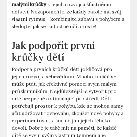
malými krůčky
k jejich rozvoji a šťastnému
dětství. Nezapomeňte, že⁤ každý batole má‌ svůj
vlastní rytmus – kombinujte⁢ zábavu s pohybem a
sledujte,⁤ jak se radostně⁤ učí a roste!
Jak podpořit první
krůčky dětí
Podpora prvních krůčků dětí ‌je klíčová pro
jejich rozvoj a ⁣sebevědomí. Mnoho rodičů se
může ptát, jak efektivně​ pomoci svým malým
průzkumníkům. Nejdůležitější je vytvořit pro
dítě bezpečné ​a stimulující prostředí. Děti
potřebují ⁤prostor ‍k pohybu, kde ​se mohou samy
učit udržovat rovnováhu, zkoušet ‌nové pohyby a ​
experimentovat s tím, co jim​ jejich tělíčko
dovolí.⁢ Dobré je také mít na paměti, že ‍každé
dítě ‍se vyvíjí svým‌ vlastním tempem a je