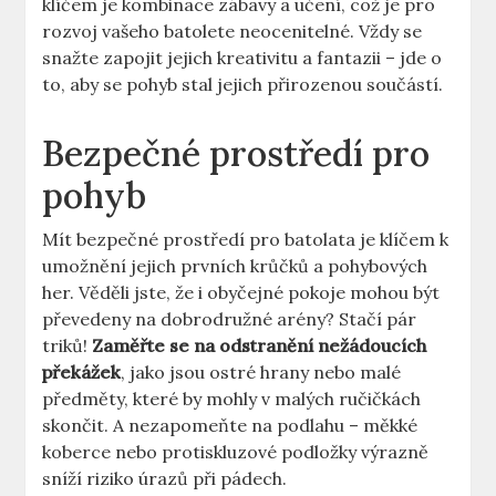
klíčem ‌je ‌kombinace zábavy⁤ a učení, což je pro
rozvoj vašeho batolete neocenitelné. Vždy se
snažte zapojit ⁤jejich kreativitu a fantazii – jde o
to, aby se⁣ pohyb⁣ stal⁣ jejich přirozenou součástí.
Bezpečné prostředí pro
pohyb
Mít bezpečné⁣ prostředí pro batolata je klíčem k
umožnění⁤ jejich ⁣prvních‌ krůčků ‍a pohybových
her. Věděli jste, že i obyčejné⁢ pokoje mohou být
převedeny na dobrodružné ⁤arény? Stačí⁣ pár
triků!
Zaměřte se⁢ na odstranění‌ nežádoucích
⁤překážek
, jako jsou ostré ‌hrany nebo ‌malé
⁤předměty, které by mohly⁤ v malých ručičkách‌
skončit. A⁤ nezapomeňte ⁢na podlahu – měkké
koberce nebo protiskluzové podložky výrazně
sníží riziko‌ úrazů při pádech.