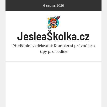
Skip
6 srpna, 2026
to
content
JesleaŠkolka.cz
Předškolní vzdělávání: Kompletní průvodce a
tipy pro rodiče