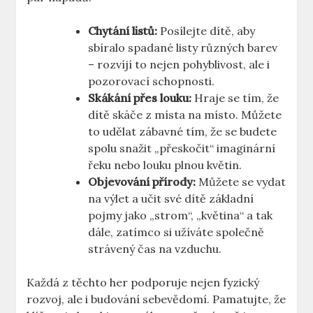
Chytání listů:
Posílejte⁤ dítě, aby
sbíralo ‍spadané listy různých barev
– rozvíjí to nejen pohyblivost, ale i‌
pozorovací schopnosti.
Skákání ⁣přes louku:
​Hraje se tím, že⁢
dítě skáče z místa na‌ místo. Můžete
⁤to udělat zábavné tím, že se budete
spolu snažit „přeskočit“ imaginární
řeku nebo louku plnou květin.
Objevování přírody:
​Můžete se vydat
na výlet a ⁤učit své dítě⁢ základní
pojmy ⁣jako ‍„strom“,⁤ „květina“ ​a tak ​
dále, zatímco ​si užíváte společně
strávený čas na vzduchu.
Každá z​ těchto her‌ podporuje nejen fyzický⁤
rozvoj, ale i budování sebevědomí. Pamatujte, ​že