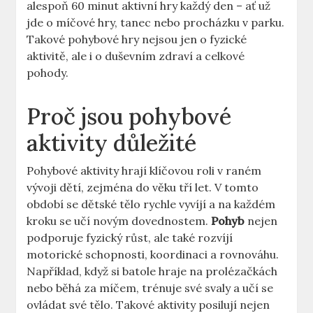
alespoň 60 ‌minut aktivní ‌hry⁣ každý ​den – ať už
jde o ⁢míčové hry, tanec ⁤nebo procházku v parku.
Takové pohybové hry nejsou ⁢jen o‌ fyzické
⁤aktivitě,‍ ale i o duševním zdraví a celkové
pohody.
Proč jsou pohybové
aktivity důležité
Pohybové aktivity hrají klíčovou​ roli ‍v‌ raném
vývoji dětí, zejména⁢ do věku tří let. V⁤ tomto
období‍ se dětské‍ tělo rychle vyvíjí a ⁤na ⁢každém
kroku se učí novým dovednostem.
Pohyb
nejen
podporuje⁤ fyzický růst, ale také rozvíjí
motorické ⁢schopnosti, koordinaci a rovnováhu.
Například, když si batole hraje ⁤na⁢ prolézačkách‌
nebo běhá za​ míčem, trénuje své svaly ⁣a učí se
ovládat své tělo. Takové aktivity posilují nejen