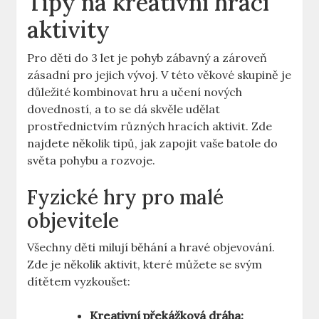
Tipy na kreatívní hrací
aktivity
Pro⁣ děti do ‌3 let je pohyb zábavný a zároveň
zásadní pro jejich vývoj. V‍ této věkové skupině je
důležité ‌kombinovat hru a učení ​nových⁤
dovedností, a to se dá skvěle udělat
⁢prostřednictvím⁢ různých hracích aktivit. ⁣Zde
najdete několik tipů, jak zapojit vaše‍ batole do
světa‌ pohybu a rozvoje.
Fyzické hry pro malé
objevitele
Všechny ‍děti⁢ milují běhání a ⁤hravé ⁤objevování.
Zde‌ je několik aktivit, které můžete se svým
dítětem ​vyzkoušet:
Kreativní​ překážková dráha: