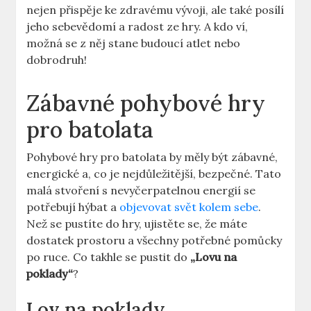
⁣nejen ⁤přispěje ke zdravému⁢ vývoji, ale ⁣také ‌posílí⁢
jeho sebevědomí a radost ⁣ze​ hry. A kdo ví,
⁢možná⁢ se z něj stane budoucí atlet‍ nebo
dobrodruh!
Zábavné pohybové hry
pro batolata
Pohybové hry pro batolata by měly⁣ být zábavné,
energické⁢ a,⁣ co‍ je ​nejdůležitější, bezpečné. Tato
malá stvoření s nevyčerpatelnou energií se
‌potřebují hýbat a
objevovat svět kolem sebe
.
Než‌ se pustíte⁣ do ⁣hry, ujistěte se, ⁤že máte
dostatek ​prostoru a⁣ všechny potřebné ‌pomůcky
po ruce. Co takhle se pustit do
„Lovu na‍
poklady“
?
Lov na poklady