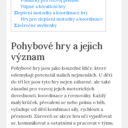
Pomůcky⁢ pro rozvoj ‌pohybu
Vtipné a kreativní⁣ hry
Zlepšení ‌motoriky a koordinace hry
Hry pro zlepšení motoriky⁢ a koordinace
Závěrečné myšlenky
Pohybové hry a jejich
význam
Pohybové hry jsou jako‍ kouzelné ‌klíče, které⁢
odemykají potenciál⁣ našich nejmenších. U dětí
do ⁣tří let ⁣jsou tyto hry⁢ nejen zábavné, ale také
⁣zásadní ​pro ​rozvoj jejich motorických
dovedností, koordinace a rovnováhy.⁢ Každý
malý‌ krůček, převalení se ⁣nebo pokus o běh,
vyžaduje​ od ​dětí kombinaci síly, ⁢rychlosti a
přesnosti.⁢ Zároveň se skrze hru učí vyjadřovat‍
se, komunikovat s ostatními​ a pracovat v týmu,