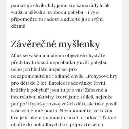
⁢pamatuje chvíle, kdy jsme‍ si s kamarády hráli
venku a‌ užívali si svobodu ​pohybu – i vy si
⁢připomeňte⁢ tu radost ⁢a sdílejte​ ji se svými
dětmi!
Závěrečné myšlenky
Ať už se⁣ vašemu malému objeviteli chystáte
představit dosud neprobádaný ‌svět ‌pohybu,
nebo ⁢jen hledáte inspiraci pro
nezapomenutelné ‍rodinné⁤ chvíle, „Pohybové ​hry
pro děti ⁣do ‍3 let:⁤ Batolecí radovánky: ‍První
krůčky k pohybu!“ jsou⁣ tu pro ⁢vás! Zábavné⁢ a
interaktivní aktivity, které jsme sdíleli, nejenže
podpoří fyzický rozvoj vašich dětí, ale ⁤také posílí
vaše vzájemné ‌pouto. Nezapomeňte, že každá
hra je krokem k ‍samostatnosti a radostí! Tak ​se⁣
obujte​ do ‌pohodlných bot, připravte se‍ na