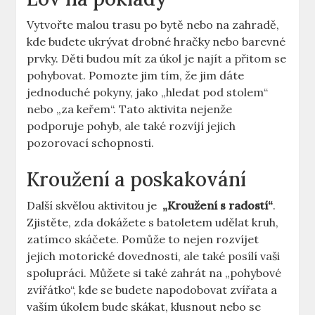
Vytvořte malou trasu ⁣po‍ bytě​ nebo na​ zahradě,
kde budete ukrývat drobné hračky nebo barevné
prvky. Děti budou⁣ mít za úkol ‍je ⁣najít a přitom se‍
pohybovat. ‍Pomozte jim tím, že jim ‍dáte
jednoduché pokyny, jako „hledat ⁤pod stolem“
nebo ⁣„za ⁣keřem“. Tato aktivita nejenže
podporuje⁢ pohyb, ale ⁢také rozvíjí jejich
pozorovací schopnosti.
Kroužení ​a⁤ poskakování
Další skvělou⁣ aktivitou je ‍
„Kroužení s radostí“
.
Zjistěte, zda dokážete s⁤ batoletem udělat‌ kruh,
zatímco ⁢skáčete. Pomůže to nejen rozvíjet
jejich motorické‌ dovednosti, ale také⁣ posílí vaši
spolupráci. Můžete si ⁢také zahrát ⁣na‌ „pohybové⁢
zvířátko“, kde se budete napodobovat zvířata⁢ a
vaším úkolem bude skákat, klusnout nebo se