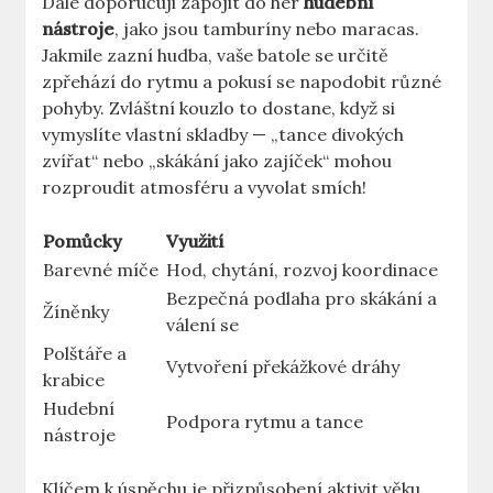
Dále doporučuji⁣ zapojit do her
hudební
nástroje
, jako jsou ⁣tamburíny nebo maracas.
Jakmile zazní ‌hudba, vaše batole se určitě
zpřehází do rytmu a pokusí se napodobit různé
pohyby. Zvláštní⁣ kouzlo to⁣ dostane, když si
vymyslíte‌ vlastní skladby — „tance divokých
zvířat“ nebo „skákání jako zajíček“ mohou
rozproudit atmosféru a⁢ vyvolat smích!
Pomůcky
Využití
Barevné míče
Hod, chytání, rozvoj koordinace
Bezpečná podlaha pro ⁤skákání ​a
Žíněnky
válení se
Polštáře a
Vytvoření překážkové dráhy
krabice
Hudební
Podpora rytmu a‌ tance
nástroje
Klíčem⁤ k úspěchu je přizpůsobení aktivit‍ věku,