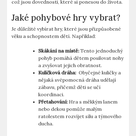
což ⁤jsou dovednosti, které⁤ si ponesou ⁣do života.
Jaké pohybové hry vybrat?
Je důležité vybírat‌ hry,‌ které jsou‌ přizpůsobené
věku ⁢a schopnostem⁢ dětí. Například:
Skákání na místě:
Tento jednoduchý
pohyb pomáhá dětem posilovat⁢ nohy
​a zvyšovat jejich obratnost.
Kuličková ​dráha:
​ Obyčejné kuličky a
nějaká svépomocná ‍dráha ‍udělají
zábavu, přičemž děti se učí
koordinaci.
Přetahování:
Hra ​s ‍měkkým lanem
nebo dekou pomůže malým
ratolestem rozvíjet ‍sílu a týmového
ducha.