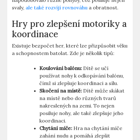
napodobovalo různé pohyby, což ⁢posiluje nejen
svaly,
ale také rozvíjí rovnováhu
⁤ a obratnost.
Hry pro zlepšení motoriky⁢ a
koordinace
Existuje bezpočet ​her, které lze přizpůsobit věku
‌a schopnostem batolat. Zde je několik tipů:
Koulování balónu:
Dítě se učí​
používat nohy k‌ odkopávání ​balónu,
čímž si ⁢zlepšuje​ koordinaci a⁤ sílu.
Skočení na místě:
⁣Dítě může skákat
na ⁢místě nebo​ do různých tvarů⁣
nakreslených⁣ na zemi. ⁣To nejen
posiluje‍ nohy, ale také⁢ zlepšuje⁣ jeho
koordinaci.
Chytání míče:
​Hra na chytání ​míče
zahání nudu ‌a pomáhá ‌zlepšit