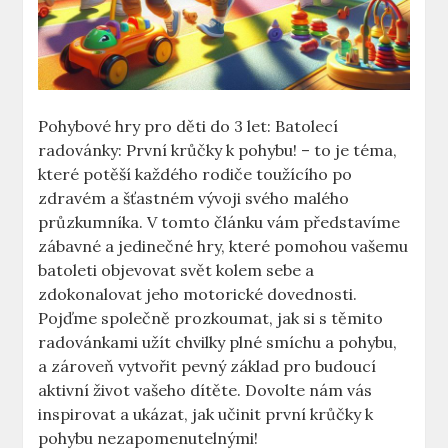
Pohybové hry pro ⁤děti do 3 let: Batolecí
radovánky: ⁢První krůčky k pohybu! – to⁢ je téma,‌
které‍ potěší každého‍ rodiče toužícího po
zdravém a šťastném vývoji svého malého‍
průzkumníka. V tomto ‍článku vám ⁢představíme⁢
zábavné a jedinečné hry, které pomohou​ vašemu
batoleti objevovat svět ‍kolem sebe⁢ a
zdokonalovat​ jeho motorické dovednosti.
Pojďme‌ společně prozkoumat, jak si⁢ s těmito
radovánkami‍ užít chvilky plné smíchu a pohybu,
a zároveň vytvořit pevný ‍základ pro ⁣budoucí
aktivní ​život⁢ vašeho​ dítěte. Dovolte ​nám vás
inspirovat​ a ukázat, jak ‌učinit první krůčky k
pohybu ​nezapomenutelnými!