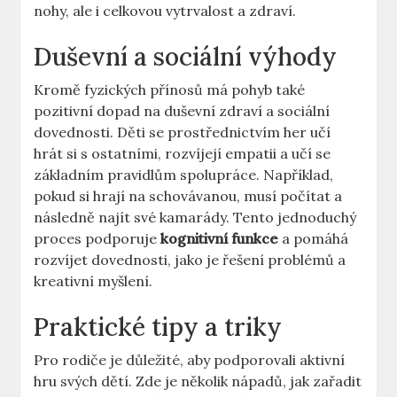
nohy, ale ⁢i celkovou ​vytrvalost a⁤ zdraví.
Duševní a sociální výhody
Kromě fyzických ⁣přínosů má pohyb také
pozitivní dopad na duševní ⁤zdraví a sociální
⁢dovednosti. Děti se prostřednictvím​ her učí
hrát‌ si s ⁢ostatními,‍ rozvíjejí empatii ⁤a​ učí se
⁤základním pravidlům spolupráce. Například,
pokud‌ si hrají ⁢na‍ schovávanou, musí počítat‍ a
‌následně‌ najít své kamarády. Tento jednoduchý
proces podporuje
kognitivní funkce
​a pomáhá
rozvíjet dovednosti, jako⁢ je řešení problémů a
kreativní myšlení.
Praktické tipy a‌ triky
Pro rodiče je důležité,⁤ aby podporovali aktivní
hru svých ⁢dětí. Zde je několik nápadů,⁤ jak zařadit⁣