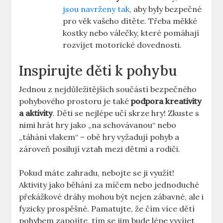
jsou navrženy tak
, ​aby ‌byly bezpečné
pro věk vašeho ‍dítěte. Třeba ⁤měkké⁢
kostky nebo válečky, které ‍pomáhají
rozvíjet ⁤motorické dovednosti.
Inspirujte ⁤děti k⁣ pohybu
Jednou z nejdůležitějších součástí bezpečného
pohybového prostoru ⁢je​ také
podpora ⁤kreativity
a​ aktivity
. Děti se nejlépe učí ​skrze‍ hry! Zkuste s
nimi​ hrát hry ‌jako „na schovávanou“ ‌nebo
„táhání vlakem“ – obě hry vyžadují ⁤pohyb ⁣a​
zároveň ​posilují vztah mezi dětmi​ a rodiči.
Pokud máte zahradu, nebojte se ji ​využít!
⁣Aktivity jako běhání za ⁢míčem nebo jednoduché
překážkové ⁢dráhy mohou ‍být⁤ nejen zábavné, ale ⁣i
fyzicky⁣ prospěšné. Pamatujte, že ‍čím více dětí
pohybem zapojíte, tím se jim ⁢bude lépe vyvíjet