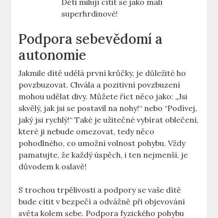
Děti milují cítit se‍ jako​ malí
superhrdinové!
Podpora sebevědomí⁢ a
autonomie
Jakmile dítě ​udělá první krůčky, je ‍důležité ​ho
povzbuzovat. Chvála a ⁢pozitivní povzbuzení
mohou udělat divy. Můžete​ říct něco⁢ jako: „Jsi
skvělý,⁤ jak jsi se postavil ⁤na nohy!“ nebo ⁢“Podívej,
jaký ​jsi rychlý!“‌ Také je užitečné vybírat oblečení,
⁢které ‌ji nebude omezovat, tedy něco
pohodlného, ⁢co umožní‍ volnost pohybu. Vždy
⁤pamatujte, že každý úspěch, i ten nejmenší, je
⁤důvodem k oslavě!
S trochou trpělivosti ⁣a podpory‍ se vaše dítě⁢
bude cítit v bezpečí ⁤a odvážně při⁢ objevování
světa kolem sebe. Podpora fyzického pohybu