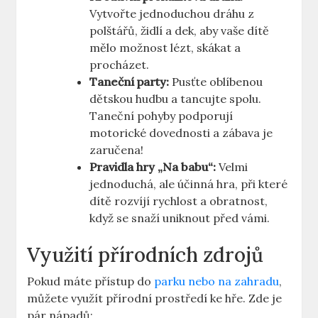
Vytvořte jednoduchou dráhu z
polštářů,⁣ židlí a ​dek, aby vaše​ dítě
‌mělo možnost lézt, skákat a
procházet.
Taneční ⁢party:
⁣Pusťte oblíbenou
dětskou​ hudbu a tancujte spolu.
Taneční ⁣pohyby podporují
motorické‍ dovednosti ‍a ​zábava ‍je​
zaručena!
Pravidla hry ​„Na‍ babu“:
Velmi
jednoduchá, ‌ale ⁤účinná hra, při které
dítě⁢ rozvíjí ‍rychlost⁤ a⁣ obratnost,
když se⁢ snaží uniknout‌ před vámi.
Využití⁢ přírodních zdrojů
Pokud máte přístup do
parku nebo na zahradu
,
můžete ​využít přírodní prostředí ke ​hře. ⁢Zde je
⁢pár nápadů: