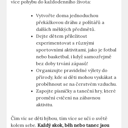
více pohybu do každodenního života:
Vytvořte doma‍ jednoduchou
překážkovou dráhu z polštářů ‍a​
dalších měkkých předmětů.
Dejte dětem příležitost
experimentovat s různými
sportovními aktivitami,⁣ jako ‌je fotbal
⁢nebo basketbal, i ​když ⁢samozřejmě
bez⁢ doby ​trvání zápasů!
Organizujte pravidelné ​výlety⁢ do
přírody, kde⁤ si‌ děti mohou‍ vyskákat a
⁤proběhnout se⁢ na ⁤čerstvém‍ vzduchu.
Zapojte písničky‌ a taneční​ hry, které
promění cvičení na ‍zábavnou
aktivitu.
Čím⁤ víc se​ děti hýbou,‌ tím více se​ učí o světě
kolem sebe.
Každý skok,‌ běh nebo ‍tanec jsou