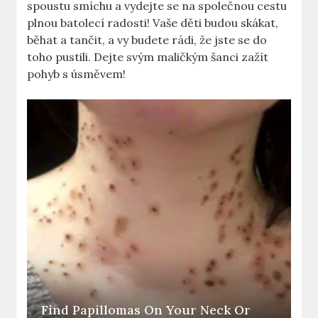
‍spoustu smíchu‍ a​ vydejte se ‌na společnou cestu
plnou batolecí ⁣radosti!⁢ Vaše děti⁤ budou skákat,
běhat a tančit,‍ a vy ‍budete rádi, že jste ​se⁣ do
toho‍ pustili. Dejte svým maličkým šanci ‍zažít⁤
pohyb s úsměvem!
Find Papillomas On Your Neck Or