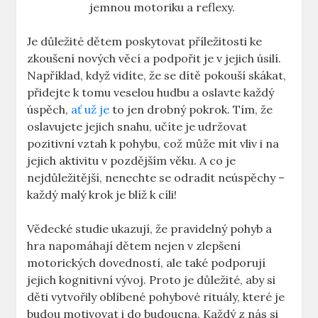
jemnou ⁣motoriku a⁢ reflexy.
Je důležité⁢ dětem poskytovat ⁤příležitosti ke
⁣zkoušení nových věcí a podpořit je⁢ v jejich ⁤úsilí.
Například, ⁣když vidíte, že se dítě pokouší‍ skákat,
přidejte k tomu veselou​ hudbu a oslavte každý
úspěch,
ať už je
to⁢ jen drobný pokrok. Tím,⁢ že
oslavujete jejich ‍snahu, učíte je⁢ udržovat
pozitivní vztah k pohybu, což ⁢může‌ mít vliv i​ na‍
jejich aktivitu​ v pozdějším věku. ⁣A co je
nejdůležitější, nenechte‌ se ⁣odradit⁢ neúspěchy –
každý malý krok⁤ je blíž k cíli!
Vědecké studie ukazují, že⁣ pravidelný pohyb a
hra napomáhají dětem nejen v zlepšení
‍motorických dovedností,‍ ale také podporují⁢
jejich kognitivní vývoj. Proto je‍ důležité, aby si
děti⁢ vytvořily oblíbené ​pohybové rituály, které je
budou motivovat i⁣ do budoucna. Každý z nás si