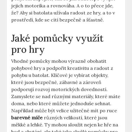
jejich motorika​ a⁢ rovnováha. A o to ​přece ‍jde,
že? Aby si​ batolata ‌užívala radost ze ⁣hry,⁤ a to v⁤
prostředí, kde ⁤se cítí bezpečně a šťastně.
Jaké pomůcky⁤ využít
pro hry
Vhodné pomůcky mohou výrazně obohatit
pohybové hry ⁢a podpořit kreativitu a⁣ radost z
pohybu ​u batolat. Klíčové je vybírat objekty,
které jsou ‍bezpečné, ‌zábavné a zároveň
podporují rozvoj motorických dovedností.
Zamyslete se nad ​různými materiály, které ‌máte
doma, nebo ‍které můžete ​jednoduše⁢ sehnat.
Například⁣ může ‌být‌ velice užitečné mít po‍ ruce
barevné míče
různých velikostí, které jsou
měkké a lehké. ‍Ty mohou sloužit nejen ke hře na​
hod ⁢a chytání, ‍ale také jako skvělé ‍pomůcky pro