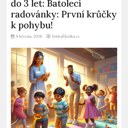
do 3 let: Batolecí
radovánky: První krůčky
k pohybu!
9 března, 2026
JesleaŠkolka.cz