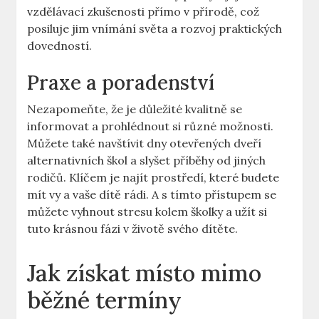
vzdělávací zkušenosti přímo v⁤ přírodě, což
posiluje ⁣jim‌ vnímání světa⁣ a rozvoj praktických
dovedností.
Praxe a ‌poradenství
Nezapomeňte,‍ že je ⁣důležité kvalitně se⁤
informovat‍ a prohlédnout si ⁤různé možnosti.
Můžete také navštívit dny otevřených dveří
alternativních ⁤škol​ a slyšet příběhy od jiných
⁤rodičů. Klíčem je ‌najít prostředí, ​které budete
mít vy a vaše dítě rádi. A⁢ s tímto přístupem⁣ se
můžete vyhnout stresu​ kolem⁢ školky a užít si
tuto krásnou fázi v životě svého dítěte.
Jak získat místo mimo
běžné termíny