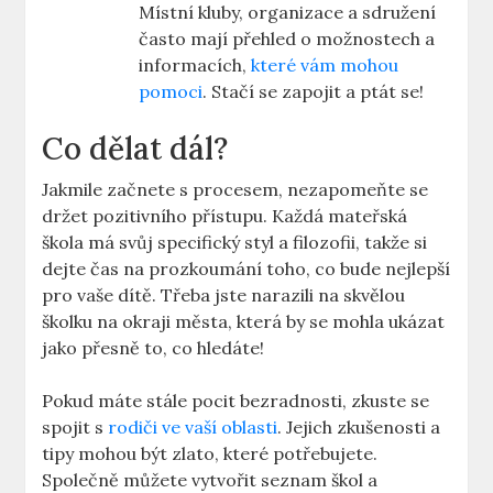
‌Místní ​kluby,​ organizace⁤ a sdružení
často mají přehled o možnostech a
informacích,
které vám mohou
pomoci
. Stačí se zapojit a ptát se!
Co‍ dělat dál?
Jakmile začnete s‌ procesem, nezapomeňte se
držet pozitivního přístupu. Každá mateřská
škola má svůj specifický ‌styl a filozofii, takže si
dejte ‍čas na prozkoumání toho, co bude nejlepší
pro⁣ vaše dítě. Třeba jste narazili na⁢ skvělou
školku na okraji města, která by se​ mohla ukázat
jako ‌přesně to, co hledáte!
Pokud máte stále pocit⁣ bezradnosti,‍ zkuste se‌
spojit s ​
rodiči ve vaší oblasti
.⁣ Jejich⁢ zkušenosti a
tipy mohou ⁢být ⁢zlato, které potřebujete.
Společně můžete vytvořit seznam⁣ škol a