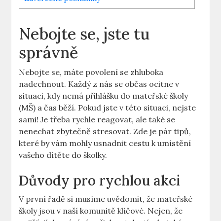
Nebojte se,​ jste tu
správně
Nebojte se,⁣ máte povolení‍ se zhluboka
nadechnout. Každý z nás se občas ocitne v
situaci, kdy nemá přihlášku do mateřské​ školy
‌(MŠ) a‍ čas běží. Pokud jste v této situaci, ⁤nejste
sami! Je ‌třeba rychle⁤ reagovat, ale také se
nenechat zbytečně stresovat. Zde je pár tipů,
které ⁣by vám mohly usnadnit cestu k umístění
vašeho ⁣dítěte‍ do školky.
Důvody⁤ pro rychlou akci
V⁤ první řadě si ⁤musíme ⁤uvědomit, že mateřské
školy jsou v naší ⁢komunitě klíčové. Nejen, že