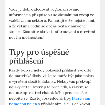
Vždy⁣ je ‌dobré sledovat​ regionalizované
informace a přizpůsobit se⁢ aktuálnímu vývoji ve
vzdělávacím sektoru. Pamatujte, že nejste⁢ sami,
a že většina‍ rodin se občas​ ocitá v náročné
situaci. Zůstaňte aktivní,⁢ informovaní a​ otevření
novým možnostem!
Tipy pro ⁢úspěšné
přihlášení
Každý, kdo se ⁢někdy pokoušel přihlásit své​ dítě
do mateřské​ školy, ⁢ví, že to může být jako pokus ​
o⁣ vyřešení složité hádanky. ‍Někdy ‍vás překvapí
nějaký detail, který jste přehlédli, a rázem se
ocitáte‍ uprostřed chaotického procesu.​ Ale
nebojte se!‌ Existují osvědčené tipy,
které vám
pomohou nejen
s přihlášením, ale i s celkovou