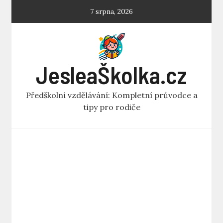
Skip
7 srpna, 2026
to
content
JesleaŠkolka.cz
Předškolní vzdělávání: Kompletní průvodce a
tipy pro rodiče