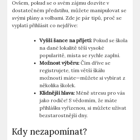
Ovšem,⁤ pokud se o⁢ svém zájmu‌ dozvíte v‌
dostatečném předstihu, můžete manipulovat se
svými plány a volbami. Zde je pár tipů, proč se
vyplatí přihlásit co nejdříve:
Vyšší šance ‌na přijetí:
Pokud se⁢ škola
na‌ dané⁣ lokalitě​ těší vysoké
popularitě, ‌místa se⁢ rychle zaplní.
Možnost ​výběru:
Čím dříve se
registrujete, tím větší škálu
možností máte—můžete si vybírat z
několika školek.
Klidnější⁢ hlava:
Méně stresu⁤ pro vás
jako rodiče! S vědomím, že máte
přihlášku ⁢vyřízenou, si můžete užívat
bezstarostnější dny.
Kdy nezapomínat?