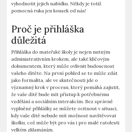
vyhodnotit⁢ jejich nabídku. Někdy je totiž
pomocná⁤ ruka jen​ kousek od nás!
Proč je přihláška
důležitá
Přihláška​ do⁤ mateřské⁣ školy je nejen nutným
administrativním krokem, ale také klíčovým
dokumentem, který může ovlivnit budoucnost
vašeho dítěte. Na první pohled se to⁤ může zdát
jako​ formalita, ​ale ve skutečnosti ⁣jde o
významný krok v ‌procesu, ‍který pomáhá zajistit,
že vaše dítě bude mít přístup k potřebnému
⁢vzdělání a sociálním interakcím. Bez správně
vyplněné ⁣přihlášky se můžete ocitnout v situaci,​
kdy vaše dítě ⁢nebude ⁣mít ‍možnost ⁣navštěvovat
školku,‌ což může být pro vás i⁤ pro malé ratolesti
velkým⁤ zklamáním.