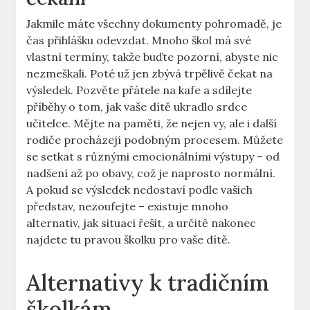
Jakmile máte všechny dokumenty pohromadě, je
čas ​přihlášku odevzdat. Mnoho škol má své
vlastní termíny, takže buďte pozorní, abyste nic
nezmeškali. Poté ⁢už jen zbývá trpělivě čekat na
výsledek. Pozvěte‌ přátele na ⁤kafe‌ a ⁤sdílejte
příběhy o tom, jak vaše dítě ukradlo srdce
učitelce. Mějte na paměti, že nejen vy, ale i další
rodiče procházejí podobným procesem.‌ Můžete
se ⁢setkat s různými emocionálními výstupy – od
nadšení ‍až po obavy, což je naprosto‍ normální.
A ​pokud⁣ se výsledek nedostaví podle vašich
představ, nezoufejte – ​existuje mnoho
alternativ, jak ⁢situaci řešit, a určitě nakonec
⁢najdete tu pravou školku pro vaše dítě.
Alternativy k tradičním
školkám