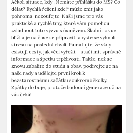
Ačkoli situace, kdy „Nemáte přihlášku do MŠ? Co
dělat? Rychlá řešení zde!“ může znít jako
pohroma, nezoufejte! Našli jsme pro vás
praktické⁢ a rychlé‌ tipy, které vám pomohou
zvládnout tuto výzvu⁤ s úsměvem. Školní rok se
blíží a je na čase se⁣ připravit, abyste se vyhnuli
stresu⁢ na ‌poslední chvíli. Pamatujte, že vždy
existují cesty, jak věci vyřešit⁣ –‍ stačí mít správné⁢
informace a špetku‌ trpělivosti.⁤ Takže, než se
znovu zabalíte do ‍studu a obav, podívejte se⁣ na
naše rady a udělejte první krok k
bezstarostnému začátku soukromé školky.
Zpátky do boje, protože budoucí ‌generace‌ už​ na
vás čeká!