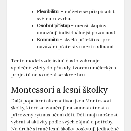
Flexibilitu
⁢ – můžete se přizpůsobit
svému rozvrhu.
Osobní přístup
– menší skupiny
umožňují ⁤individuálnější pozornost.
Komunitu
– skvělá příležitost pro
navázání přátelství mezi rodinami.
Tento model ‌vzdělávání často zahrnuje
⁣společné ​výlety do přírody, tvoření ‍uměleckých
projektů ‍nebo učení se skrze hru.
Montessori a lesní školky
Další populární alternativou jsou Montessori ​
školky,⁣ které se ⁤zaměřují na samostatnost a
přirozený rytmus učení dětí. Děti ⁢mají možnost
vybrat⁤ si aktivity ⁢podle svých‍ zájmů a potřeby.⁤
Na druhé straně​ lesní školky poskytují jedinečné