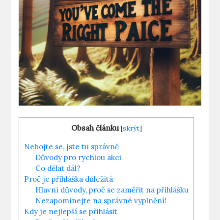
Obsah článku
[
skrýt
]
Nebojte se,​ jste tu správně
Důvody⁤ pro rychlou akci
Co‍ dělat dál?
Proč je přihláška důležitá
Hlavní‍ důvody, proč se​ zaměřit na​ přihlášku
Nezapomínejte⁢ na správné ⁤vyplnění!
Kdy je nejlepší se přihlásit