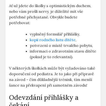
Ať ⁤už jdete do školky s optimistickým‌ duchem,
nebo vám prošli nervy, je důležité mít vše
potřebné⁤ přichystané. Obvykle budete⁣
potřebovat:
vyplněný ‍formulář přihlášky,
kopii rodného listu dítěte
,
potvrzení o místě trvalého ⁢pobytu,
informaci‌ o zdravotním ⁣stavu dítěte
(pokud je ⁣to relevantní).
V některých školkách může být⁣ vyžadováno také
⁤doporučení od ‌pediatra. Je to jako při⁢ přípravě
na závod – čím důkladnější trénink, tím⁢ menší
‌šance na překvapení‌ při samotném závodu!
Odevzdání přihlášky a
čekání