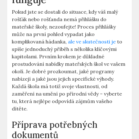
Pokud jste ⁢se dostali do situace, kdy váš ‌malý
rošťák nebo rošťanda nemá přihlášku do
mateřské školy,⁤ nezoufejte! Proces‍ přihlášky
může na⁣ první pohled‌ vypadat jako
komplikovaná hádanka,
ale ve skutečnosti je
to
spíše jednoduchý příběh s několika klíčovými
kapitolami. ​Prvním⁢ krokem je důkladné
prostudování nabídky mateřských škol ve vašem
okolí. Je dobré prozkoumat, jaké programy
nabízejí a​ jaké ​jsou jejich specifické výhody.
Každá škola má totiž svoje vlastnosti, od
zaměření na umění po přírodní ‍vědy – vyberte⁣
tu, ⁤která nejlépe odpovídá zájmům vašeho
dítěte.
Příprava potřebných
dokumentů