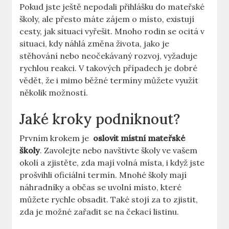
Pokud jste ještě nepodali ⁣přihlášku ‍do mateřské
školy, ale přesto máte zájem o místo, existují
‌cesty, jak situaci ​vyřešit. Mnoho rodin se ocitá v
situaci, kdy náhlá změna života, jako je
stěhování nebo neočekávaný rozvoj, vyžaduje
rychlou reakci. V takových případech je dobré
vědět, ⁢že i mimo běžné ⁣termíny můžete využít
několik možností.
Jaké kroky podniknout?
Prvním krokem je ‌
oslovit ​místní mateřské
školy
. Zavolejte nebo navštivte školy ve vašem
okolí a zjistěte, zda mají volná místa, i když jste⁣
prošvihli oficiální termín.⁤ Mnohé ‌školy mají
⁣náhradníky a občas se uvolní místo, které
můžete rychle obsadit. Také stojí za to ‍zjistit,
zda je možné zařadit se na ‌čekací‌ listinu.