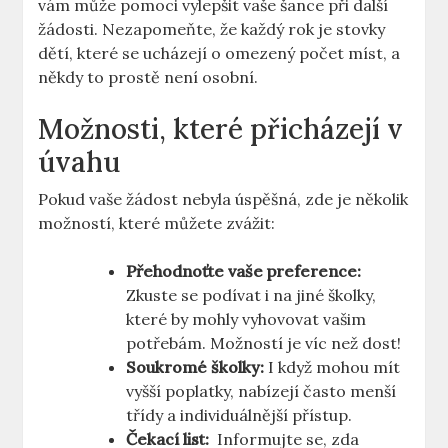
vám může pomoci vylepšit vaše šance při další
žádosti. Nezapomeňte, že každý rok je ⁤stovky
dětí, které se ucházejí o omezený počet míst,⁤ a
někdy⁢ to prostě není osobní.
Možnosti, které přicházejí v
úvahu
Pokud vaše žádost nebyla úspěšná, zde je několik
​možností, které můžete⁣ zvážit:
Přehodnoťte vaše preference:
Zkuste se podívat i na jiné školky,
které‍ by mohly vyhovovat vašim
potřebám.⁣ Možností je víc než dost!
Soukromé školky:
I když mohou mít
vyšší poplatky, nabízejí často menší
třídy ​a individuálnější přístup.
Čekací list:
​ Informujte se, zda