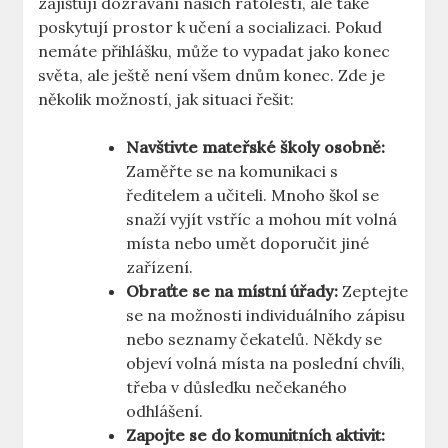
zajišťují dozrávání našich​ ratolestí, ale také
poskytují prostor k učení a socializaci. Pokud
nemáte přihlášku, může ⁤to vypadat⁣ jako konec
světa, ale ještě není ‌všem dnům ‌konec. Zde je
několik možností, jak situaci řešit:
Navštivte ⁤mateřské školy osobně:
‌Zaměřte se na ⁢komunikaci s
ředitelem a učiteli. Mnoho škol se
‍snaží vyjít ‍vstříc a mohou mít volná⁢
místa‍ nebo umět doporučit‍ jiné
zařízení.
Obraťte se na místní úřady:
‍Zeptejte⁢
se na možnosti ⁤individuálního zápisu
nebo seznamy čekatelů. Někdy​ se
objeví volná místa na ​poslední⁣ chvíli,
třeba⁤ v důsledku nečekaného
odhlášení.
Zapojte se do komunitních aktivit: