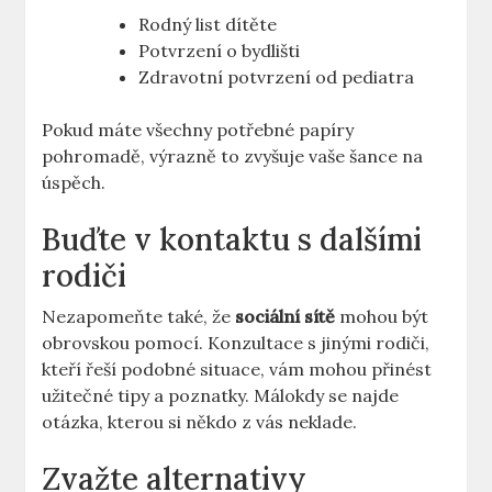
Rodný​ list dítěte
Potvrzení o bydlišti
Zdravotní‍ potvrzení od pediatra
Pokud máte všechny potřebné papíry
pohromadě, výrazně to zvyšuje vaše šance na
úspěch.
Buďte⁣ v kontaktu s dalšími
rodiči
Nezapomeňte také, že
sociální sítě
mohou být
obrovskou pomocí.‌ Konzultace s jinými rodiči,
kteří řeší podobné situace, vám⁢ mohou přinést
užitečné tipy‌ a ⁢poznatky. Málokdy se najde
otázka,‍ kterou si někdo z vás⁤ neklade.
Zvažte alternativy