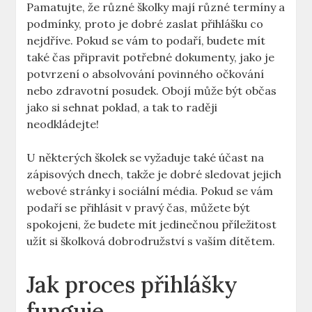
Pamatujte, ‌že⁣ různé školky mají různé termíny​ a
podmínky, proto je dobré zaslat přihlášku co
nejdříve. Pokud se vám to⁤ podaří, budete mít
také čas připravit potřebné dokumenty, jako je
‍potvrzení o absolvování povinného očkování
nebo zdravotní posudek. Obojí ‍může být občas
jako si sehnat poklad, a ‍tak to raději
neodkládejte!
U některých školek se vyžaduje také účast na
zápisových dnech, takže je dobré‍ sledovat ‌jejich
webové stránky ⁤i sociální ‍média. Pokud se⁤ vám
podaří se přihlásit v ‍pravý​ čas, můžete být
spokojeni, že budete mít jedinečnou ⁣příležitost
užít si školková dobrodružství s vaším ​dítětem.
Jak proces ‌přihlášky⁢
funguje