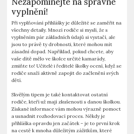
Nezapomínejte⁢ na správné
⁤vyplnění!
Při vyplňování⁢ přihlášky je důležité se zaměřit na
všechny detaily. Mnozí rodiče si ⁢myslí,⁤ že​ s
vyplněním pár základních údajů si⁢ vystačí, ale
jsou to ⁢právě ty drobnosti, které⁢ mohou⁤ mít
zásadní dopad. Například, ⁣pokud chcete, ​aby
⁢vaše ​dítě mělo ve školce určité kamarády,​
zmiňte​ to! Učitelé i ředitelé školky⁢ ocení, když se‍
rodiče snaží aktivně zapojit do začlenění svých
dětí.
Skvělým tipem je⁣ také kontaktovat ostatní
rodiče, kteří už ⁢mají zkušenosti s​ danou školkou.
Získané informace vám ⁤mohou‍ výrazně pomoct
a⁤ usnadnit rozhodovací proces. ⁢Někdy ‍je
přihláška opravdu‍ jen začátek – je to ⁤první krok
na cestě ⁣k mnoha ‌důležitým‌ zážitkům, které