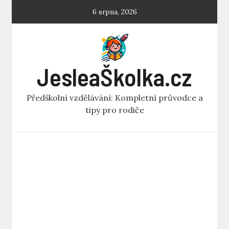
Skip
6 srpna, 2026
to
content
JesleaŠkolka.cz
Předškolní vzdělávání: Kompletní průvodce a
tipy pro rodiče