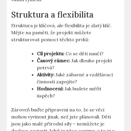
Struktura a flexibilita
Struktura je klíčová, ale flexibilita je zlatý klíč.
Mějte na paměti, že projekt můžete
strukturovat pomocí těchto prvků:
Cíl projektu:
Co se děti naučí?
Časový rámec:
Jak dlouho projekt
potrvá?
Aktivity:
Jaké zábavné a vzdělávací
činnosti zapojíte?
Hodnocení:
Jak budete měřit
úspěch?
Zároveň buďte připraveni na to, že se věci
mohou vyvinout jinak, než jste plánovali. Děti
jsou jako malé přírodní síly – nemůžete je
doslova zastavit, když je něco zaujme, a to je v