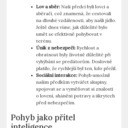
Lov a sběr:
Naši předci byli lovci a
sběrači, což znamená, že cestovali
na dlouhé vzdálenosti, aby našli jídlo.
Ještě dnes víme, jak důležité bylo
umět se efektivně pohybovat v
terénu.
Únik z nebezpečí:
Rychlost a
obratnost byly životně důležité při
vyhýbání se predátorům. Doslovně
platilo, že rychlejší byl ten, kdo přežil.
Sociální interakce:
Pohyb umožnil
našim předkům vytvářet skupiny,
spojovat se a vyměňovat si znalosti
o lovení, shánění potravy a úkrytech
před nebezpečím.
Pohyb jako přítel
inteligence