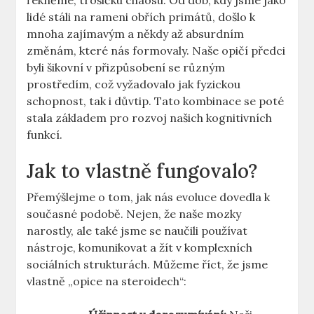
řekněme, trošičku chaosu. Od dob, kdy jsme jako
lidé stáli na rameni obřích primátů, došlo k
mnoha zajímavým a někdy až absurdním
změnám, které nás formovaly. Naše opičí předci
byli šikovní v přizpůsobení se různým
prostředím, což vyžadovalo jak fyzickou
schopnost, tak i důvtip. Tato kombinace se poté
stala základem pro rozvoj našich kognitivních
funkcí.
Jak to vlastně fungovalo?
Přemýšlejme o tom, jak nás evoluce dovedla k
současné podobě. Nejen, že naše mozky
narostly, ale také jsme se naučili používat
nástroje, komunikovat a žít v komplexních
sociálních strukturách. Můžeme říct, že jsme
vlastně „opice na steroidech“: