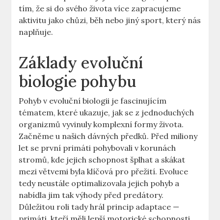
tím, že si do svého života více zapracujeme
aktivitu jako chůzi, běh nebo jiný sport, který nás
naplňuje.
Základy evoluční
biologie pohybu
Pohyb v evoluční biologii je fascinujícím
tématem, které ukazuje, jak se z jednoduchých
organizmů vyvinuly komplexní formy života.
Začněme u našich dávných předků. Před miliony
let se první primáti pohybovali v korunách
stromů, kde jejich schopnost šplhat a skákat
mezi větvemi byla klíčová pro přežití. Evoluce
tedy neustále optimalizovala jejich pohyb a
nabídla jim tak výhody před predátory.
Důležitou roli tady hrál princip adaptace —
primáti, kteří měli lepší motorické schopnosti,