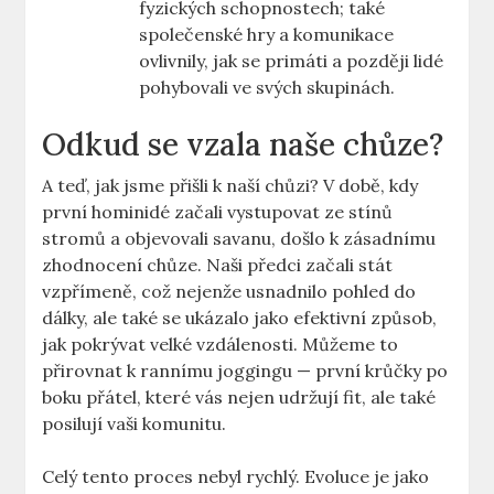
fyzických schopnostech; také
společenské hry a komunikace
ovlivnily, jak se primáti a později lidé
pohybovali ve svých skupinách.
Odkud se vzala naše chůze?
A teď, jak jsme přišli k naší chůzi? V době, kdy
první hominidé začali vystupovat ze stínů
stromů a objevovali savanu, došlo k zásadnímu
zhodnocení chůze. Naši předci začali stát
vzpřímeně, což nejenže usnadnilo pohled do
dálky, ale také se ukázalo jako efektivní způsob,
jak pokrývat velké vzdálenosti. Můžeme to
přirovnat k rannímu joggingu — první krůčky po
boku přátel, které vás nejen udržují fit, ale také
posilují vaši komunitu.
Celý tento proces nebyl rychlý. Evoluce je jako