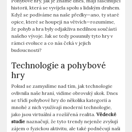
Pohybové hry, jak je známe dnes, mají fascinující
historii, která se vyvíjela spolu s lidským druhem.
Když se podíváme na naše předky—ano, ty staré
opice, které se houpejí na větvích—rozumíme,
že pohyb a hra byly odjakživa nedílnou součástí
našeho vývoje. Jak se tedy posunuly tyto hry v
rámci evoluce a co nás čeká v jejich
budoucnosti?
Technologie a pohybové
hry
Pokud se zamyslíme nad tím, jak technologie
ovlivnila naše hraní, vidíme obrovský skok. Dnes
se třídí pohybové hry do několika kategorií a
mnohé z nich využívají moderní technologie,
jako jsou virtuální a rozšířená realita.
Vědecké
studie
naznačují, že tyto trendy nejenže zvyšují
zájem o fyzickou aktivitu, ale také podněcují naši