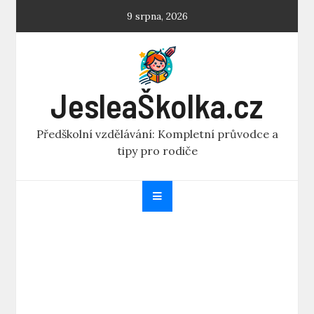
Skip
9 srpna, 2026
to
content
JesleaŠkolka.cz
Předškolní vzdělávání: Kompletní průvodce a
tipy pro rodiče