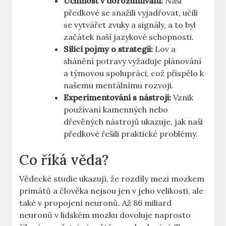
Účinnost v dorozumívání:
Naši
předkové se snažili vyjadřovat, učili
se vytvářet zvuky a signály, a to byl
začátek naší jazykové schopnosti.
Sílící pojmy o strategii:
Lov a
shánění potravy vyžaduje plánování
a týmovou spolupráci, což přispělo k
našemu mentálnímu rozvoji.
Experimentování s nástroji:
Vznik
používaní kamenných nebo
dřevěných nástrojů ukazuje, jak naši
předkové řešili praktické problémy.
Co říká věda?
Vědecké studie ukazují, že rozdíly mezi mozkem
primátů a člověka nejsou jen v jeho velikosti, ale
také v propojení neuronů. Až 86 miliard
neuronů v lidském mozku dovoluje naprosto