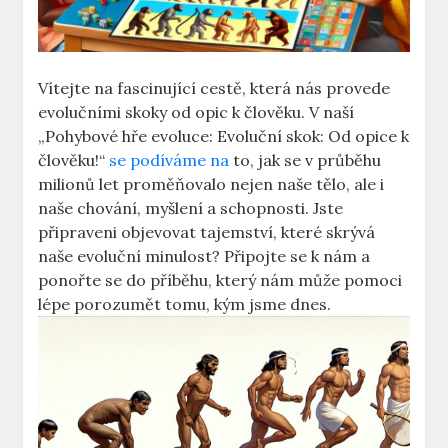
Vítejte na fascinující cestě, která nás provede
evolučními skoky od opic k člověku. V naší
„Pohybové hře evoluce: Evoluční skok: Od opice k
člověku!“
se podíváme na
to, jak se v průběhu
milionů let proměňovalo nejen naše tělo, ale i
naše chování, myšlení a schopnosti. Jste
připraveni objevovat tajemství, které skrývá
naše evoluční minulost? Připojte se k nám a
ponořte se do příběhu, který nám může pomoci
lépe porozumět tomu, kým jsme dnes.