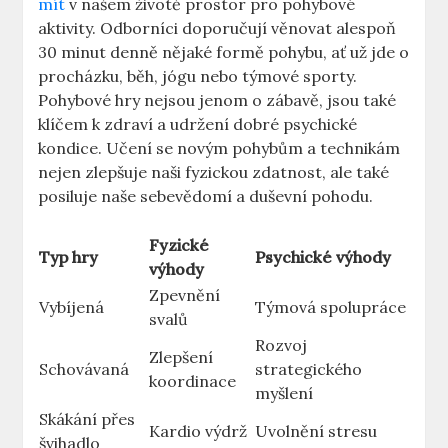
mít
v našem životě prostor pro pohybové
aktivity. Odborníci doporučují věnovat alespoň
30 minut denně nějaké formě pohybu, ať už jde o
procházku, běh, jógu nebo týmové sporty.
Pohybové hry nejsou jenom o zábavě, jsou také
klíčem k zdraví a udržení dobré psychické
kondice. Učení se novým pohybům a technikám
nejen zlepšuje naši fyzickou zdatnost, ale také
posiluje naše sebevědomí a duševní pohodu.
Fyzické
Typ hry
Psychické výhody
výhody
Zpevnění
Vybíjená
Týmová spolupráce
svalů
Rozvoj
Zlepšení
Schovávaná
strategického
koordinace
myšlení
Skákání přes
Kardio výdrž
Uvolnění stresu
švihadlo