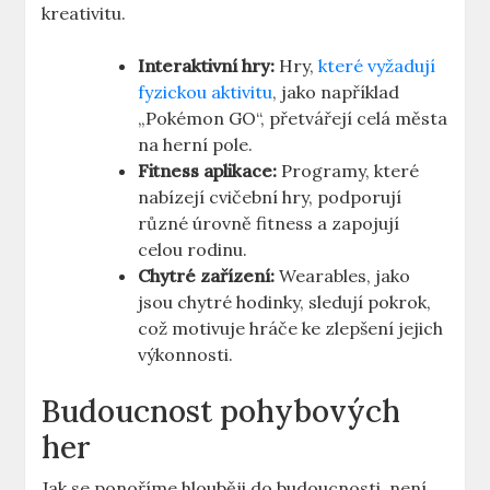
kreativitu.
Interaktivní hry:
Hry,
které vyžadují
fyzickou aktivitu
, jako například
„Pokémon GO“, přetvářejí celá města
na herní pole.
Fitness aplikace:
Programy, které
nabízejí cvičební hry, podporují
různé úrovně fitness a zapojují
celou rodinu.
Chytré zařízení:
Wearables, jako
jsou chytré hodinky, sledují pokrok,
což motivuje hráče ke zlepšení jejich
výkonnosti.
Budoucnost pohybových
her
Jak se ponoříme hlouběji do budoucnosti, není