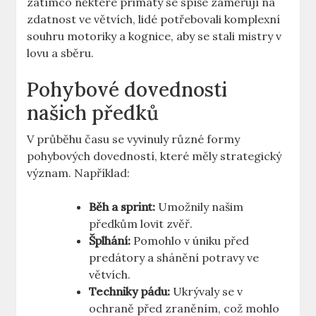
zatímco některé primáty se spíše zaměřují na
zdatnost ve větvích, lidé potřebovali komplexní
souhru motoriky a kognice, aby se stali mistry v
lovu a sběru.
Pohybové dovednosti
našich předků
V průběhu času se vyvinuly různé formy
pohybových dovedností, které měly strategický
význam. Například:
Běh a sprint:
Umožnily našim
předkům lovit zvěř.
Šplhání:
Pomohlo v úniku před
predátory a shánění potravy ve
větvích.
Techniky pádu:
Ukrývaly se v
ochraně před zraněním, což mohlo