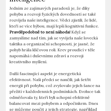
Jedním ze zajímavých paradoxů je, že díky
pohybu a rozvoji fyzických dovedností se také
rozvíjela naše inteligence. Vědci zjistili, že lidé,
kteří se více hýbou, mají lepší kognitivní funkce.
Pravděpodobně to není náhoda!
Když se
zamyslíme nad tím, jak se vyvíjela naše lovecká
taktika a organizační schopnosti, je jasné, že
pohyb hrála klíčovou roli. Krev proudící v těle
napomáhá i duševnímu zdraví a rozvoji
kreativního myšlení.
Další fascinující aspekt je energetická
efektivnost. Naši předci se naučili, jak šetřit
energii při pohybu, což zvyšovalo jejich šance na
přežití v každodenních podmínkách. Evoluce tak
odměňovala ty, kteří byli schopní efektivně
balancovat mezi pohybem a odpočinkem. Dnes
se můžeme poučit z jejich strategie, například