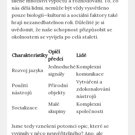
šílené množství výpočtů a rozhodování. To, co
nás dělá lidmi, nemůže být vždy vysvětleno
pouze biologií—kulturní a sociální faktory také
hrají nezanedbatelnou roli. Důležité je si
uvědomit, že naše schopnost přizpůsobit se
okolnostem se vyvíjela po celá staletí.
Opičí
Charakteristiky
Lidé
předci
Jednoduché
Komplexní
Rozvoj jazyka
signály
komunikace
Vytváření a
Použití
Přírodní
zdokonalování
nástrojů
objekty
nástrojů
Malé
Komplexní
Socializace
skupiny
společnosti
Jsme tedy vznešení potomci opic, které se
vyvinuly v něco neuvěřitelného? Ano, ale