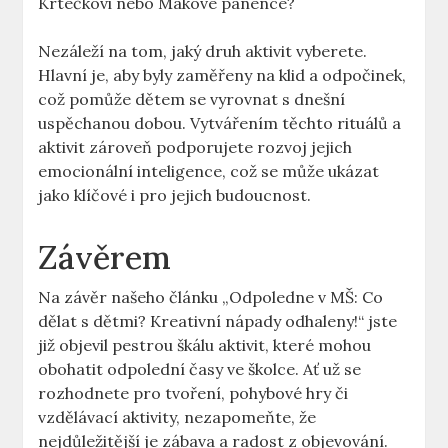
Krtečkovi nebo Makové‌ panence?
Nezáleží na tom, jaký druh aktivit​ vyberete.
Hlavní je, aby byly zaměřeny na klid a odpočinek,​
což pomůže dětem se vyrovnat s dnešní​
uspěchanou ‍dobou.‍ Vytvářením těchto ‍rituálů a
aktivit zároveň podporujete rozvoj jejich
emocionální inteligence, což se‌ může ‌ukázat
jako klíčové i pro ​jejich budoucnost.
Závěrem
Na závěr našeho článku „Odpoledne v‌ MŠ: Co
dělat s​ dětmi? Kreativní nápady ​odhaleny!“ jste
již objevil pestrou škálu ​aktivit, které mohou
obohatit odpolední časy ve školce. Ať už se
rozhodnete pro tvoření, pohybové hry či
vzdělávací aktivity, nezapomeňte, že
nejdůležitější je zábava a radost z ⁢objevování.