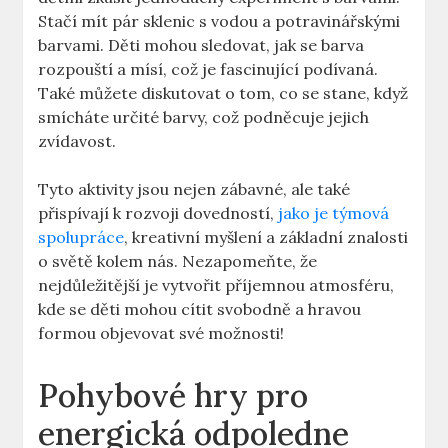
Stačí mít pár sklenic s vodou a potravinářskými
barvami. Děti mohou sledovat, jak se barva
rozpouští a mísí, což je fascinující podívaná.
Také můžete diskutovat ⁢o tom, co se stane, když
​smícháte určité barvy, což podněcuje jejich
zvídavost.
Tyto aktivity⁣ jsou‌ nejen zábavné, ale také
přispívají ‌k rozvoji dovedností,
jako je týmová
spolupráce
, kreativní myšlení a základní znalosti
o ⁣světě kolem nás. Nezapomeňte,⁤ že
nejdůležitější je vytvořit příjemnou atmosféru,
kde se děti mohou cítit svobodně a hravou
⁤formou objevovat své možnosti!
Pohybové⁤ hry pro
energická odpoledne