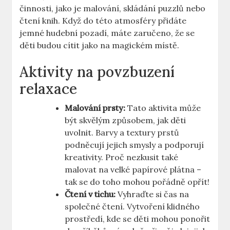
činnosti, jako je malování, skládání puzzlů nebo
čtení knih. Když do této atmosféry přidáte
jemné hudební pozadí, máte zaručeno, že se
děti budou cítit‌ jako na magickém místě.
Aktivity na povzbuzení
relaxace
Malování prsty:
Tato aktivita může
být skvělým ‍způsobem, jak děti
uvolnit. Barvy a textury prstů​
podněcují jejich smysly a podporují
kreativity. Proč nezkusit také
malovat na velké papírové ⁣plátna –
tak se​ do toho mohou ​pořádně opřít!
Čtení v tichu:
Vyhraďte‍ si čas na
společné čtení. Vytvoření klidného
prostředí, kde se děti mohou ponořit