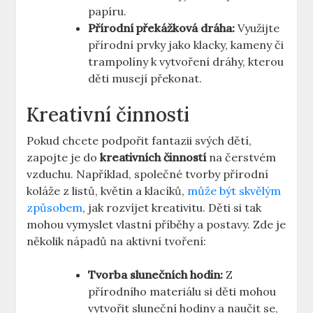
‍papíru.
Přírodní překážková dráha:
Využijte
přírodní prvky jako klacky, kameny či​
trampolíny k vytvoření dráhy, kterou
⁣děti musejí překonat.
Kreativní činnosti
Pokud ‍chcete podpořit fantazii svých dětí,
zapojte je do
kreativních činností
na ⁤čerstvém
vzduchu. Například,⁣ společné tvorby přírodní
koláže z listů, květin a klacíků,
může být skvělým
způsobem
, jak rozvíjet kreativitu. Děti si tak
mohou vymyslet vlastní ‌příběhy ⁣a postavy. ‍Zde je
několik nápadů na aktivní tvoření:
Tvorba slunečních hodin:
Z
přírodního materiálu si děti mohou
vytvořit sluneční hodiny a⁣ naučit se,