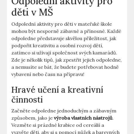
Odpolední aktivity pro
děti v MŠ
Odpolední aktivity⁤ pro⁣ děti v mateřské škole
mohou být nesporně zábavné a přínosné. Každé
odpoledne představuje⁤ skvělou příležitost, ⁣jak
podpořit kreativitu a osobní rozvoj dětí,
zatímco si užívají společnost svých kamarádů.
Zde je několik tipů, jak zpestřit jejich odpoledne,
a nemusíte se bát, že budete potřebovat hodně
vybavení nebo času na přípravu!
Hravé učení a kreativní
činnosti
Začněte odpoledne‍ jednoduchým a zábavným
způsobem, jako‌ je
výroba vlastních nástrojů
.
Vezměte si prázdné krabice od cereálií a
vyzvěte děti, aby si s pomocí ⁢nůžek a barevných