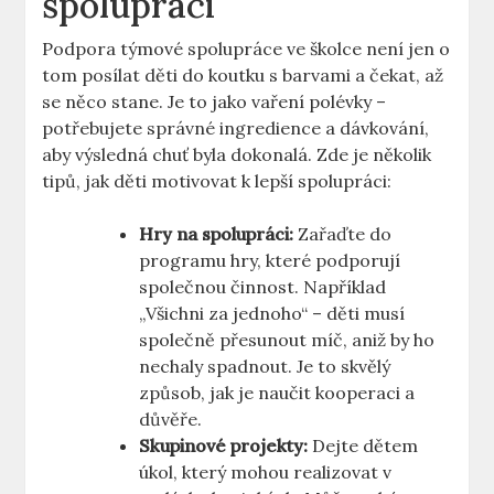
spolupráci
Podpora týmové spolupráce​ ve školce není jen o⁤
tom posílat⁣ děti do koutku s‍ barvami a čekat, až
se ⁤něco stane. Je to jako vaření polévky –
potřebujete správné ​ingredience​ a dávkování,
aby výsledná chuť byla dokonalá. Zde ⁣je několik
tipů, jak děti motivovat‍ k lepší spolupráci:
Hry na spolupráci:
Zařaďte do
programu hry, které ‍podporují
společnou činnost. Například
„Všichni ‍za jednoho“ – děti musí
společně přesunout míč, aniž‍ by ho
nechaly spadnout. Je to skvělý
způsob, jak je naučit kooperaci a
důvěře.
Skupinové projekty:
Dejte dětem⁣
úkol, který mohou​ realizovat v⁣