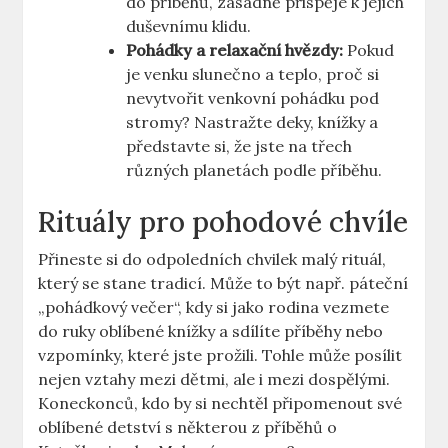
do příběhů, zásadně přispěje k jejich
duševnímu klidu.
Pohádky a relaxační hvězdy:
Pokud
je venku slunečno⁣ a teplo, proč si
nevytvořit venkovní pohádku pod
stromy? Nastražte deky, knížky a
představte si, že jste na třech
různých planetách podle ​příběhu.
Rituály pro pohodové chvíle
Přineste ‍si do odpoledních chvilek malý ‌rituál,
⁢který se ‍stane tradicí. Může to být např. páteční
„pohádkový večer“, kdy si jako rodina⁤ vezmete
do ruky oblíbené knížky a sdílíte ‍příběhy nebo
vzpomínky, které jste prožili. Tohle⁤ může posílit
nejen vztahy mezi dětmi, ale i mezi ⁣dospělými.
Koneckonců, kdo by si nechtěl připomenout své
oblíbené detství s⁤ některou z příběhů o​