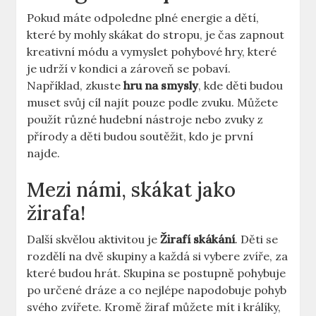
Pokud máte odpoledne plné energie a dětí,​
které by ​mohly skákat do stropu, je čas ⁤zapnout
kreativní módu a ⁣vymyslet pohybové hry, které
je udrží v kondici a zároveň⁢ se pobaví.
Například, zkuste
hru na smysly
, kde děti budou
muset svůj cíl najít pouze podle zvuku. Můžete
použít‍ různé hudební nástroje ⁤nebo zvuky z
přírody a děti budou soutěžit, kdo je první
najde.
Mezi námi, skákat jako
žirafa!
Další ⁤skvělou aktivitou je
Žirafí skákání
. Děti se
rozdělí na dvě skupiny a každá si vybere zvíře, za
které budou hrát. Skupina‌ se postupně pohybuje
po určené dráze a co nejlépe napodobuje pohyb
svého zvířete. Kromě žiraf můžete mít i králíky,