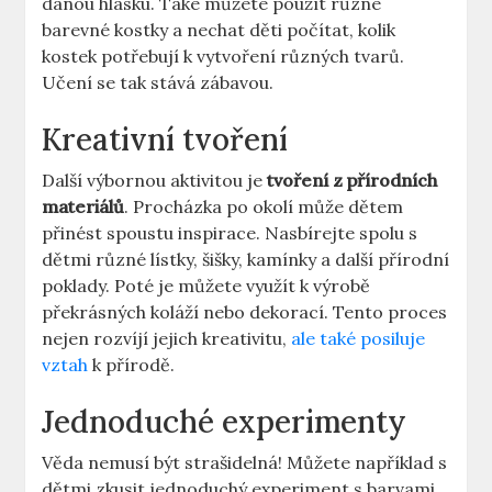
danou hlásku. Také můžete použít různé
⁣barevné kostky ⁢a ⁢nechat⁣ děti počítat, kolik
kostek potřebují k vytvoření různých⁢ tvarů.
Učení se tak stává zábavou.
Kreativní ‌tvoření
Další výbornou aktivitou je
tvoření z přírodních
materiálů
. Procházka po okolí může dětem
přinést spoustu inspirace. Nasbírejte spolu s⁤
dětmi různé lístky, šišky, kamínky a další přírodní
poklady. Poté ⁣je můžete ‍využít k výrobě⁢
překrásných koláží nebo dekorací. Tento proces
nejen rozvíjí jejich kreativitu,
ale také posiluje
vztah
k přírodě.
Jednoduché experimenty
Věda nemusí být strašidelná! Můžete například s
dětmi zkusit jednoduchý experiment s​ barvami.