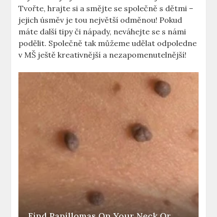
Tvořte, ⁤hrajte si a smějte se společně s dětmi –
jejich úsměv je tou ​největší​ odměnou! Pokud
máte další tipy či nápady, neváhejte se s námi
podělit. Společně tak můžeme udělat odpoledne
v MŠ ještě kreativnější a nezapomenutelnější!
Find Papillomas On Your Neck Or