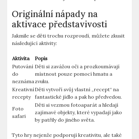
Originální nápady na
aktivace představivosti
Jakmile se děti trochu ⁣rozproudí, můžete zkusit
následující aktivity:
Aktivita
Popis
Putování
Děti si zavážou oči a prozkoumávají
do
místnost pouze pomocí hmatu a​
neznáma
zvuku.
Kreativní
Děti vytvoří svůj vlastní „recept“ na
recepty
fantastické jídlo a pak​ ho předvedou.
Děti‌ si vezmou fotoaparát‌ a ‌hledají
Foto
zajímavé objekty, které vypadají jako
safari
by patřily ⁢do jiného světa.
Tyto hry nejenže ​podporují kreativitu, ale také