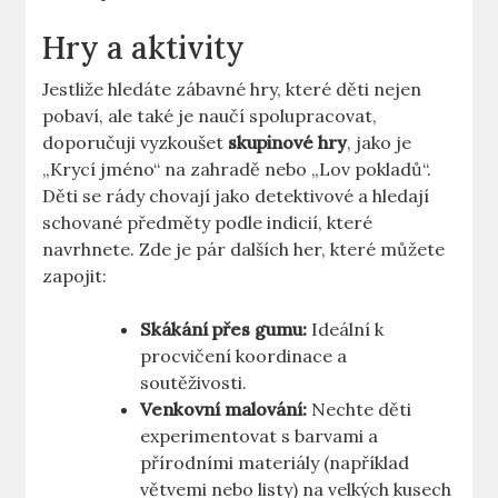
Hry​ a aktivity
Jestliže hledáte zábavné hry, které děti nejen
pobaví, ‌ale také je⁣ naučí spolupracovat,
doporučuji vyzkoušet‍
skupinové hry
, jako je
„Krycí jméno“ na zahradě​ nebo „Lov pokladů“.
Děti se rády chovají jako detektivové a hledají
schované⁤ předměty podle indicií, které
navrhnete. Zde⁢ je pár dalších‌ her, které‍ můžete
zapojit:
Skákání přes gumu:
Ideální k
procvičení koordinace a
⁢soutěživosti.
Venkovní malování:
Nechte děti
experimentovat s‌ barvami a
přírodními materiály (například
větvemi nebo listy) na velkých kusech