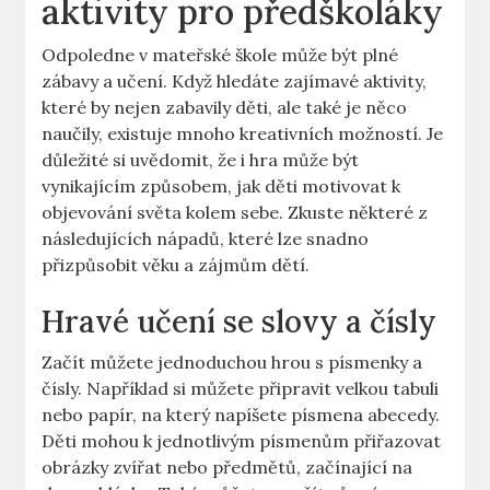
aktivity pro předškoláky
Odpoledne v mateřské škole může být plné
zábavy ⁤a učení. Když hledáte zajímavé aktivity,
které by ‍nejen zabavily děti, ale také ⁣je něco
naučily, existuje mnoho kreativních​ možností. Je
důležité si uvědomit, že i hra může být
vynikajícím způsobem, jak ‌děti motivovat k
objevování‌ světa kolem sebe.​ Zkuste některé z
následujících nápadů, které lze snadno
přizpůsobit věku a zájmům dětí.
Hravé učení se slovy a čísly
Začít můžete jednoduchou hrou s písmenky a
čísly. Například si můžete připravit velkou tabuli
nebo papír, na který⁣ napíšete písmena abecedy.
Děti ‌mohou ⁤k jednotlivým⁤ písmenům přiřazovat
obrázky zvířat nebo předmětů, začínající na