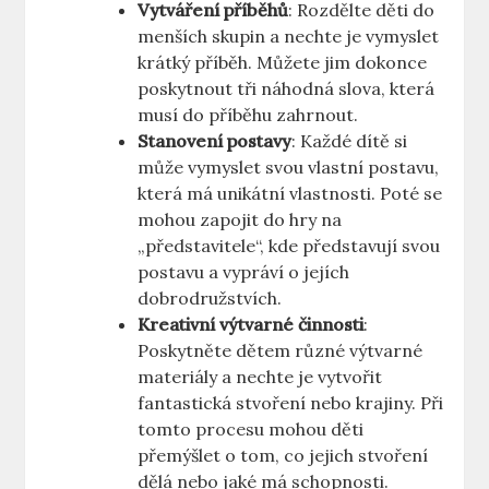
Vytváření příběhů
: Rozdělte děti do
menších skupin a nechte je vymyslet‌
krátký příběh. Můžete jim dokonce
poskytnout tři náhodná slova, která
musí do příběhu zahrnout.
Stanovení postavy
: Každé dítě si
může vymyslet svou vlastní postavu,
která má unikátní vlastnosti. Poté se
mohou zapojit do hry na
„představitele“, kde‌ představují⁤ svou
postavu a vypráví o jejích
⁢dobrodružstvích.
Kreativní výtvarné činnosti
:
Poskytněte dětem různé výtvarné
materiály a nechte je vytvořit
fantastická stvoření nebo krajiny. Při
tomto procesu mohou děti
přemýšlet o tom, ​co jejich stvoření
dělá ‍nebo jaké má schopnosti.