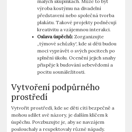
malých skupinkách. Může ‌to‍ být
výroba ​kostýmu na‌ divadelní
představení nebo společná tvorba
plakátu. Takové projekty podněcují
kreativitu a vzájemnou interakci.
Oslava úspěchů:
Zorganizujte
„týmové schůzky“, kde si děti budou
moci vyprávět o svých pocitech po
splnění úkolu. Ocenění jejich snahy
přispěje k budování sebevědomí a
pocitu sounáležitosti.
Vytvoření podpůrného
prostředí
Vytvořit prostředí, kde se děti cítí bezpečně a
mohou sdílet své názory, je ‍dalším klíčem k
úspěchu. Povzbuzujte ‌je, aby ​se ​navzájem
poslouchaly⁢ a respektovaly různé nápady.