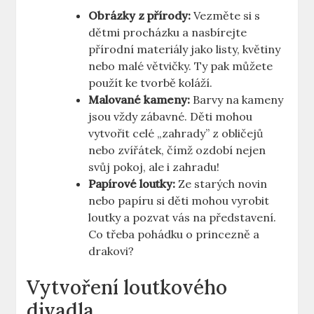
Obrázky z přírody:
Vezměte si s
dětmi procházku a ‌nasbírejte
přírodní materiály jako listy, květiny
nebo malé větvičky. Ty pak ⁤můžete
použít ke tvorbě koláží.
Malované kameny:
Barvy⁢ na ⁣kameny
jsou ⁤vždy zábavné. Děti ​mohou
vytvořit celé „zahrady” z obličejů
nebo zvířátek, ⁢čímž ​ozdobí nejen
svůj pokoj, ale i zahradu!
Papírové loutky:
Ze starých novin
nebo papíru si děti mohou vyrobit‌
loutky a pozvat vás na představení.
Co třeba pohádku‌ o princezně a
drakovi?
Vytvoření loutkového
divadla