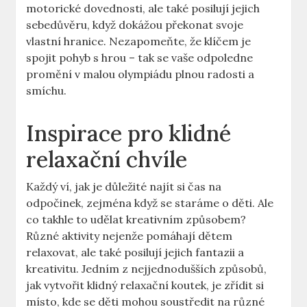
‍motorické dovednosti,⁤ ale také posilují jejich
sebedůvěru, když dokážou překonat svoje
vlastní hranice. Nezapomeňte, že klíčem je
spojit ​pohyb s hrou – tak ‌se vaše odpoledne
promění v malou olympiádu⁤ plnou radosti a
smíchu.
Inspirace pro klidné
relaxační chvíle
Každý ví, jak je důležité najít ​si čas na
odpočinek, zejména když⁤ se staráme o děti. Ale
co takhle to udělat kreativním způsobem?
Různé aktivity nejenže pomáhají​ dětem
⁤relaxovat, ale také posilují jejich fantazii a
kreativitu. ​Jedním z nejjednodušších způsobů,
‍jak vytvořit klidný relaxační koutek, je zřídit si
místo, kde se ‌děti mohou soustředit na různé‍