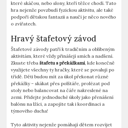
které skáčou, nebo slony, kteří ‌těžce chodí.⁤ Tato
hra nejenže povzbudí fyzickou aktivitu, ale také
podpoří dětskou fantazii a‍ naučí je něco nového
o zvířatech.
Hravý štafetový závod
Štafetové závody ⁢patří k⁣ tradičním a oblíbeným
⁤aktivitám, které vždy přinášejí smích a nadšení.
Zkuste třeba
štafetu s překážkami
, kde konečně
využijete všechny ty ⁢hračky, které se povalují po
třídě. Děti budou mít ⁢za úkol překonat různé
překážky –⁢ skákat přes polštáře, prolézat pod
stoly nebo balancovat na čáře nakreslené​ na
zemi.‍ Přidejte ‍jednoduché úkoly jako přenášení
balónu na⁢ lžíci, a zapojíte tak i ⁤koordinaci‍ a
týmového ducha!
Tyto aktivity nejenže pomáhají dětem rozvíjet