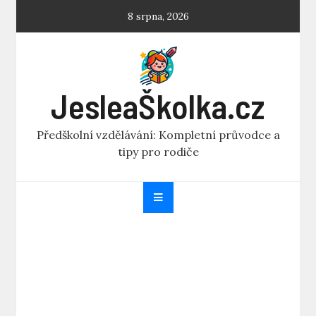
Skip
8 srpna, 2026
to
content
JesleaŠkolka.cz
Předškolní vzdělávání: Kompletní průvodce a
tipy pro rodiče