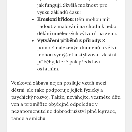
jak fungují. Skvělá možnost⁢ pro
výuku základů času!
Kreslení křídou:
Děti mohou mít
radost z malování na chodník⁤ nebo
dělání uměleckých výtvorů na‍ zemi.
Vytváření příběhů z​ přírody:
S
pomocí nalezených kamenů a větví
mohou vymýšlet a stylizovat vlastní
příběhy, které pak představí
ostatním.
Venkovní zábava nejen posiluje vztah mezi
dětmi, ale také⁢ podporuje jejich fyzický ‍a
⁤psychický rozvoj. Takže, neváhejte, vezměte děti
ven a proměňte obyčejné odpoledne v
nezapomenutelné dobrodružství plné ‌legrace,
tance a smíchu!