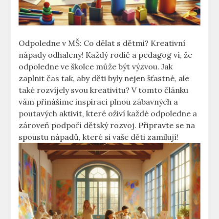
Odpoledne v MŠ: Co dělat s dětmi? Kreativní
nápady odhaleny! Každý rodič a pedagog ví, že
odpoledne ve​ školce může být výzvou. Jak
zaplnit čas tak, aby děti byly nejen šťastné, ale
také rozvíjely svou kreativitu? V tomto článku
vám přinášíme inspiraci ⁣plnou zábavných a
poutavých aktivit, které oživí ​každé odpoledne a
⁢zároveň podpoří dětský rozvoj. Připravte se na
spoustu nápadů,‌ které si vaše děti zamilují!