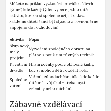
Můžete například vyzkoušet pravidlo „Návrh
týdne“, kde každý týden vybere​ jedno dítě
aktivitu, kterou ⁤si společně užijí.⁢ To dává
každému dítěti šanci⁤ být slyšeno a rovnoměrně
zapojeno do⁤ rozhodování.
Aktivita
Popis
Skupinový
Vytvoření ⁣společného obrazu na
malý
plátno​ s použitím různých technik.
projekt
Kreativní
Hraní scénky podle oblíbené knihy,
‌divadlo
kde si mohou ⁤děti rozdělit role.
Vaření jednoduchého jídla, kde každé
Společné
dítě má svůj úkol ⁢– třeba mytí
vaření
zeleniny nebo míchání.
Zábavné vzdělávací