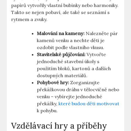
papírů vytvořily vlastní bubínky nebo harmoniky.
Takto se nejen pobaví, ale také se seznámí s
rytmem a zvuky.
Malování na kameny:
Nalezněte pár
kamenů venku a nechte děti je
ozdobit podle vlastního⁤ vkusu.
Stavitelské půjčování:
Vytvořte
jednoduché stavební‍ úkoly s
použitím bloků, kartonů a dalších
dostupných materiálů.
Pohybové hry:
Zorganizujte
překážkovou dráhu v tělocvičně nebo
venku – vybírejte jednoduché​
překážky,
které budou děti motivovat
k pohybu.
Vzdělávací hry a příběhy