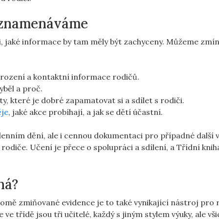
zaznamenáváme
ti,‌ jaké ⁤informace by tam měly být zachyceny.‍ Můžeme zmín
ození⁣ a kontaktní informace rodičů.
hyběl a proč.
 které‌ je dobré zapamatovat si a ‍sdílet s rodiči.
ěje
, jaké akce probíhají, a jak se ⁤dětí účastní.
ním dění, ale i cennou ‍dokumentaci pro případné další vy
rodiče. Učení‌ je přece ⁤o spolupráci a⁣ sdílení, a Třídní knih
tná?
romě ​zmiňované evidence je‌ to také ⁤vynikající nástroj pro‍
 ve třídě jsou⁣ tři učitelé, každý⁢ s jiným ⁣stylem výuky, ale vš