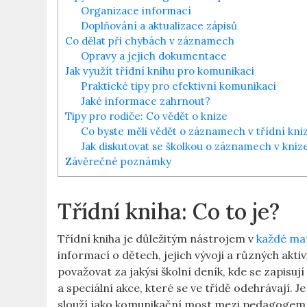
Organizace informací
Doplňování⁤ a aktualizace zápisů
Co dělat‍ při ‌chybách v záznamech
Opravy a jejich​ dokumentace
Jak využít ‌třídní knihu pro⁣ komunikaci
Praktické tipy pro efektivní komunikaci
Jaké informace zahrnout?
Tipy pro rodiče: Co ⁤vědět ​o⁣ knize
Co byste⁢ měli⁣ vědět o záznamech v třídní ‌kni
Jak diskutovat ⁢se⁣ školkou o záznamech v‌ kniz
Závěrečné ⁣poznámky
Třídní‌ kniha: Co to ​je?
Třídní kniha je ‍důležitým ​nástrojem v
každé mat
informací o dětech, jejich ‌vývoji a různých akti
považovat‍ za jakýsi⁢ školní ⁢deník, ‌kde⁤ se zapis
a speciální ⁤akce, které se ve‍ třídě odehrávají.
slouží jako komunikační⁢ most mezi⁣ pedagogem a