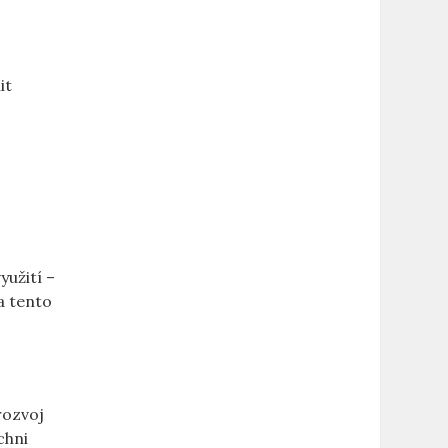
it
užití –​
a tento⁢
 rozvoj
ichni