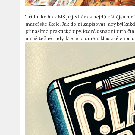
Třídní ‌kniha​ v MŠ je jedním z nejdůležitějších 
mateřské ‍škole. Jak ⁢do ‌ní zapisovat, aby‍ byl k
přinášíme praktické tipy, ​které usnadní tuto​ či
na užitečné rady, které promění ⁤klasické zapiso