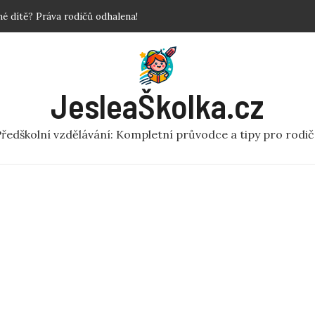
povinné?
 Krok za krokem!
y a fakta o předškolní péči
ní rej v pohybu pro MŠ
JesleaŠkolka.cz
 dítě? Práva rodičů odhalena!
ředškolní vzdělávání: Kompletní průvodce a tipy pro rodi