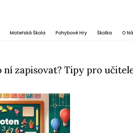
Mateřská Škola
Pohybové Hry
Školka
O N
o ní zapisovat? Tipy pro učitel