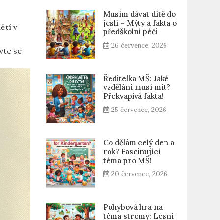
Musím dávat dítě do
jeslí – Mýty a fakta o
ětí v
předškolní péči
26 července, 2026
avte se
Ředitelka MŠ: Jaké
vzdělání musí mít?
Překvapivá fakta!
25 července, 2026
Co dělám celý den a
rok? Fascinující
téma pro MŠ!
20 července, 2026
Pohybová hra na
téma stromy: Lesní