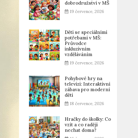
dobrodružství v MŠ
19 července, 2026
Děti se speciálními
potřebami v MŠ:
Průvodce
inkluzivním
vzděláváním
19 července, 2026
Pohybové hry na
televizi: Interaktivní
zábava pro moderní
děti
18 července, 2026
Hračky do školky: Co
vzít a co raději
nechat doma?