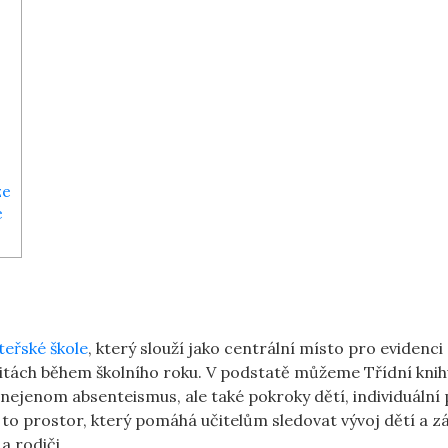
ze
e
eřské škole
,​ který slouží jako centrální místo‌ pro evidenci
vitách během školního‌ roku.⁤ V‍ podstatě ‍můžeme‌ Třídní kni
ují ​nejenom ⁢absenteismus, ale také pokroky dětí,⁣ individuální
 Je to prostor, který pomáhá učitelům sledovat​ vývoj dětí a 
 ‌rodiči.