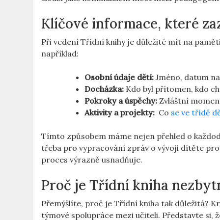
Klíčové informace, které⁢ 
Při vedení Třídní knihy ‌je ‍důležité mít na pamě
například:
Osobní údaje dětí:
Jméno, datum⁤ nar
Docházka:
​Kdo byl ⁢přítomen, kdo ‍c
Pokroky a úspěchy:
Zvláštní momenty,
Aktivity ⁤a ‍projekty:
⁣ Co⁣
se ve třídě d
Tímto způsobem‌ máme nejen přehled o ‌každoden
třeba pro vypracování zpráv o vývoji⁢ dítěte pro ‍
proces výrazně usnadňuje.
Proč je⁢ Třídní ⁢kniha⁤ nezby
Přemýšlíte, proč je Třídní kniha tak důležitá? ‌K
týmové spolupráce ‍mezi ⁤učiteli. ‌Představte si, že