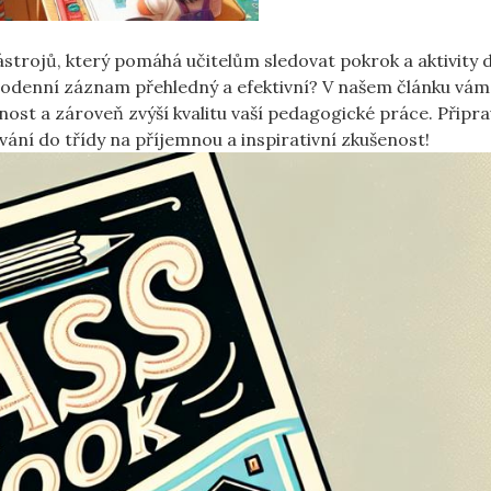
nástrojů, ​který pomáhá učitelům sledovat pokrok a aktivity⁣ d
aždodenní záznam přehledný a‍ efektivní? ⁣V našem ⁤článku ​vám
nnost a zároveň zvýší kvalitu ‍vaší pedagogické‍ práce. Připr
vání do třídy na příjemnou a inspirativní​ zkušenost!