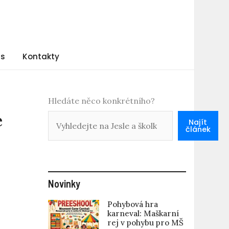
ás
Kontakty
Hledáte něco konkrétního?
e
Najít
článek
Novinky
Pohybová hra
karneval: Maškarní
rej v pohybu pro MŠ