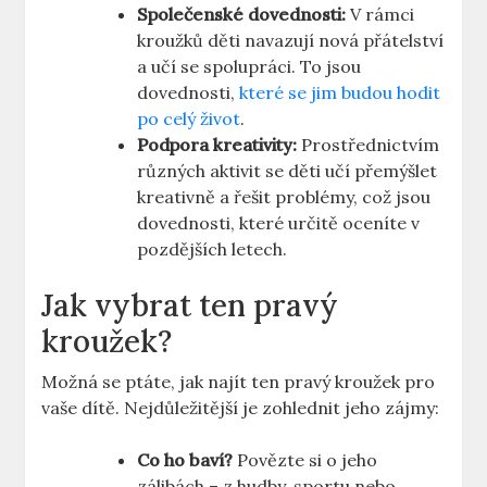
Společenské dovednosti:
V rámci
kroužků děti navazují nová přátelství
a učí se spolupráci. To jsou
dovednosti,
které se jim budou hodit
po celý život
.
Podpora kreativity:
Prostřednictvím
různých aktivit se děti učí přemýšlet
kreativně a řešit problémy, což jsou
dovednosti, které určitě oceníte v
pozdějších letech.
Jak vybrat ten pravý
kroužek?
Možná se ptáte, jak najít ten pravý kroužek pro
vaše dítě. Nejdůležitější je zohlednit jeho zájmy:
Co ho baví?
Povězte si o jeho
zálibách – z hudby, sportu nebo