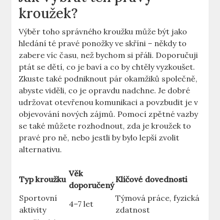
kroužek?
Výběr toho správného kroužku může být jako
hledání té pravé ponožky ve skříni – někdy to
zabere víc času, než bychom si přáli. Doporučuji
ptát se dětí, co je baví a co by chtěly vyzkoušet.
Zkuste také podniknout pár okamžiků společně,
abyste viděli, co je opravdu nadchne. Je dobré
udržovat otevřenou komunikaci a povzbudit je v
objevování nových zájmů. Pomocí zpětné vazby
se také můžete rozhodnout, zda je kroužek to
pravé pro ně, nebo jestli by bylo lepší zvolit
alternativu.
Věk
Typ kroužku
Klíčové dovednosti
doporučený
Sportovní
Týmová práce, fyzická
4–7 let
aktivity
zdatnost