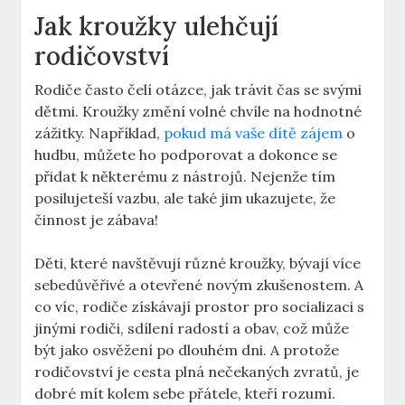
Jak kroužky ulehčují
rodičovství
Rodiče často čelí otázce, jak trávit čas se svými
dětmi. Kroužky změní volné chvíle na hodnotné
zážitky. Například,
pokud má vaše dítě zájem
o
hudbu, můžete ho podporovat a dokonce se
přidat k některému z nástrojů. Nejenže tím
posilujeteší vazbu, ale také jim ukazujete, že
činnost je zábava!
Děti, které navštěvují různé kroužky, bývají více
sebedůvěřivé a otevřené novým zkušenostem. A
co víc, rodiče získávají prostor pro socializaci s
jinými rodiči, sdílení radostí a obav, což může
být jako osvěžení po dlouhém dni. A protože
rodičovství je cesta plná nečekaných zvratů, je
dobré mít kolem sebe přátele, kteří rozumí.