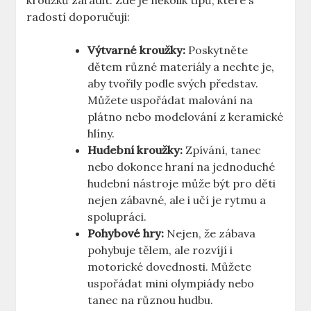
kroužků zařadit. Zde je několik tipů, které s
radostí doporučuji:
Výtvarné kroužky:
Poskytněte
dětem různé materiály a nechte je,
aby tvořily podle svých představ.
Můžete uspořádat malování na
plátno nebo modelování z keramické
hlíny.
Hudební kroužky:
Zpívání, tanec
nebo dokonce hraní na jednoduché
hudební nástroje může být pro děti
nejen zábavné, ale i učí je rytmu a
spolupráci.
Pohybové hry:
Nejen, že zábava
pohybuje tělem, ale rozvíjí i
motorické dovednosti. Můžete
uspořádat mini olympiády nebo
tanec na různou hudbu.