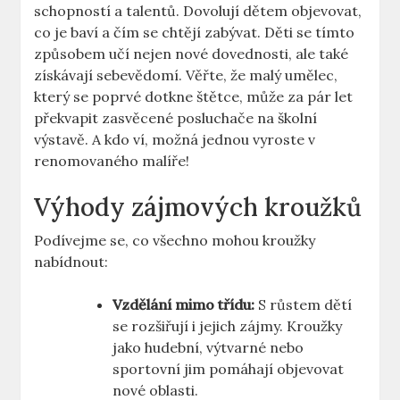
schopností a talentů. Dovolují dětem objevovat,
co je baví a čím se chtějí zabývat. Děti se tímto
způsobem učí nejen nové dovednosti, ale také
získávají sebevědomí. Věřte, že malý umělec,
který se poprvé dotkne štětce, může za pár let
překvapit zasvěcené posluchače na školní
výstavě. A kdo ví, možná jednou vyroste v
renomovaného malíře!
Výhody zájmových kroužků
Podívejme se, co všechno mohou kroužky
nabídnout:
Vzdělání mimo třídu:
S růstem dětí
se rozšiřují i jejich zájmy. Kroužky
jako hudební, výtvarné nebo
sportovní jim pomáhají objevovat
nové oblasti.