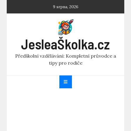
Skip
9 srpna, 2026
to
content
JesleaŠkolka.cz
Předškolní vzdělávání: Kompletní průvodce a
tipy pro rodiče