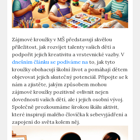
Zájmové kroužky v MŠ představují skvělou
příležitost, jak rozvíjet talenty vašich dětí a
podpořit jejich kreativitu a vrstevnické vazby. V
dnešním článku se podíváme na
to, jak tyto
kroužky obohacují školní život a pomáhají dětem
objevovat jejich skutečný potenciál. Připojte se k
nám a zjistěte, jakým způsobem mohou
zájmové kroužky pozitivně ovlivnit nejen
dovednosti vašich dětí, ale i jejich osobní vývoj.
Společně prozkoumáme širokou škálu aktivit,
které inspirují malého človíčka k sebevyjádření a
zapojení do světa kolem něj.