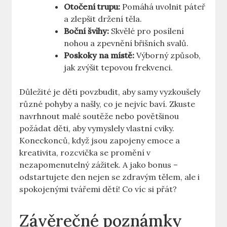
Otočení trupu:
Pomáhá uvolnit páteř
a zlepšit držení těla.
Boční švihy:
Skvělé pro posílení
nohou a zpevnění břišních svalů.
Poskoky na místě:
Výborný způsob,
jak zvýšit tepovou frekvenci.
Důležité je děti povzbudit, aby samy vyzkoušely
různé pohyby a našly, co je nejvíc baví. Zkuste
navrhnout malé soutěže nebo povětšinou
požádat děti, aby vymyslely vlastní cviky.
Koneckonců, když jsou zapojeny emoce a
kreativita, rozcvička se promění v
nezapomenutelný zážitek. A jako bonus –
odstartujete den nejen se zdravým tělem, ale i
spokojenými tvářemi dětí! Co víc si přát?
Závěrečné poznámky