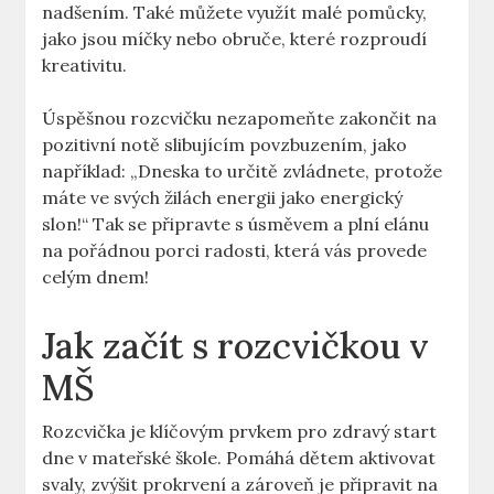
nadšením. Také můžete využít malé pomůcky,
jako jsou míčky nebo obruče, které rozproudí
kreativitu.
Úspěšnou rozcvičku nezapomeňte zakončit na
pozitivní notě slibujícím povzbuzením, jako
například: „Dneska to určitě zvládnete, protože
máte ve svých žilách energii jako energický
slon!“ Tak se připravte s úsměvem a plní elánu
na pořádnou porci radosti, která vás provede
celým dnem!
Jak začít s rozcvičkou v
MŠ
Rozcvička je klíčovým prvkem pro zdravý start
dne v mateřské škole. Pomáhá dětem aktivovat
svaly, zvýšit prokrvení a zároveň je připravit na