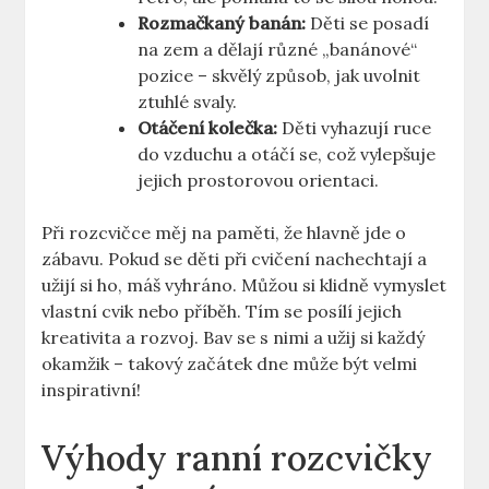
Rozmačkaný banán:
Děti se posadí
na zem a dělají různé „banánové“
pozice – skvělý způsob, jak uvolnit
ztuhlé svaly.
Otáčení kolečka:
Děti vyhazují ruce
do vzduchu a otáčí se, což vylepšuje
jejich prostorovou orientaci.
Při rozcvičce měj na paměti, že hlavně jde o
zábavu. Pokud se děti při cvičení nachechtají a
užijí si ho, máš vyhráno. Můžou si klidně vymyslet
vlastní cvik nebo příběh. Tím se posílí jejich
kreativita a rozvoj. Bav se s nimi a užij si každý
okamžik – takový začátek dne může být velmi
inspirativní!
Výhody ranní rozcvičky