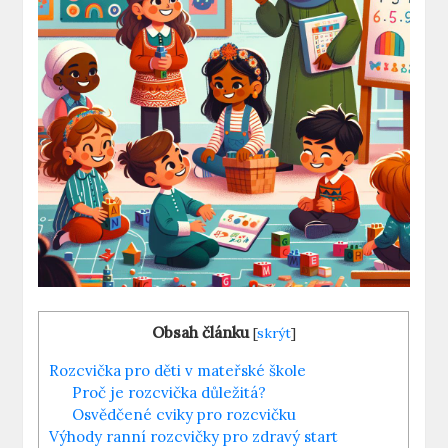
Obsah článku
[
skrýt
]
Rozcvička pro děti v mateřské škole
Proč je rozcvička důležitá?
Osvědčené cviky pro rozcvičku
Výhody ranní rozcvičky pro zdravý start