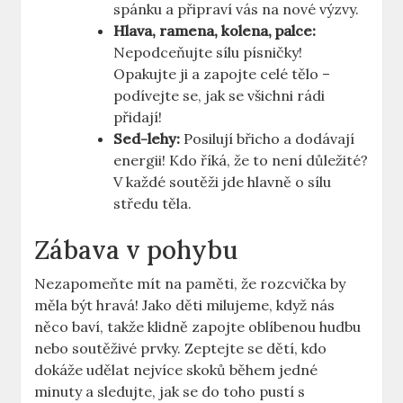
spánku a připraví vás na nové výzvy.
Hlava, ramena, kolena, palce:
Nepodceňujte sílu písničky!
Opakujte ji a zapojte celé tělo –
podívejte se, jak se všichni rádi
přidají!
Sed-lehy:
Posilují břicho a dodávají
energii! Kdo říká, že to není důležité?
V každé soutěži jde hlavně o sílu
středu těla.
Zábava v pohybu
Nezapomeňte mít na paměti, že rozcvička by
měla být hravá! Jako děti milujeme, když nás
něco baví, takže klidně zapojte oblíbenou hudbu
nebo soutěživé prvky. Zeptejte se dětí, kdo
dokáže udělat nejvíce skoků během jedné
minuty a sledujte, jak se do toho pustí s