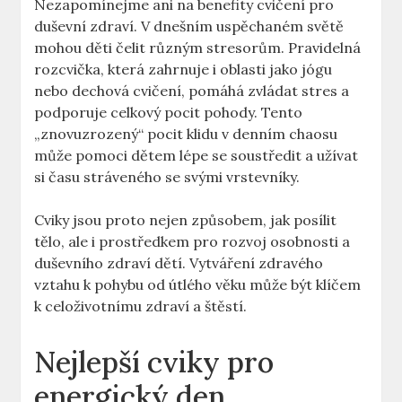
Nezapomínejme ani na benefity cvičení pro
duševní zdraví. V dnešním uspěchaném světě
mohou děti čelit různým stresorům. Pravidelná
rozcvička, která zahrnuje i oblasti jako jógu
nebo dechová cvičení, pomáhá zvládat stres a
podporuje celkový pocit pohody. Tento
„znovuzrozený“ pocit klidu v denním chaosu
může pomoci dětem lépe se soustředit a užívat
si času stráveného se svými vrstevníky.
Cviky jsou proto nejen způsobem, jak posílit
tělo, ale i prostředkem pro rozvoj osobnosti a
duševního zdraví dětí. Vytváření zdravého
vztahu k pohybu od útlého věku může být klíčem
k celoživotnímu zdraví a štěstí.
Nejlepší cviky pro
energický den