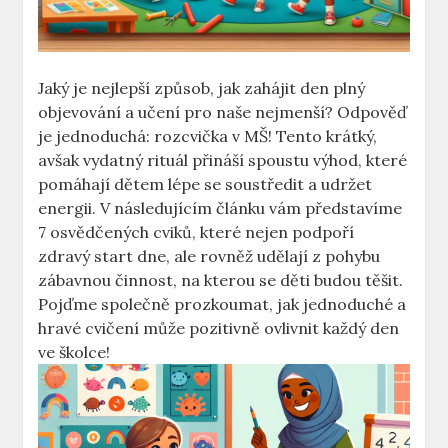
Jaký je nejlepší způsob, jak zahájit den plný
objevování a učení pro naše nejmenší? Odpověď
je jednoduchá: rozcvička v MŠ! Tento krátký,
avšak vydatný rituál přináší spoustu výhod, které
pomáhají dětem lépe se soustředit a udržet
energii. V následujícím článku vám představíme
7 osvědčených cviků, které nejen podpoří
zdravý start dne, ale rovněž udělají z pohybu
zábavnou činnost, na kterou se děti budou těšit.
Pojďme společně prozkoumat, jak jednoduché a
hravé cvičení může pozitivně ovlivnit každý den
ve školce!