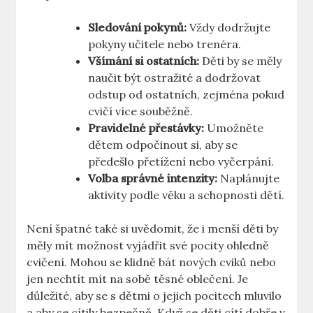
Sledování pokynů:
Vždy dodržujte
pokyny učitele nebo trenéra.
Všímání si ostatních:
Děti by se měly
naučit být ostražité a dodržovat
odstup od ostatních, zejména pokud
cvičí více souběžně.
Pravidelné přestávky:
Umožněte
dětem odpočinout si, aby se
předešlo přetížení nebo vyčerpání.
Volba správné intenzity:
Naplánujte
aktivity podle věku a schopnosti dětí.
Není špatné také si uvědomit, že i menší děti by
měly mít možnost vyjádřit své pocity ohledně
cvičení. Mohou se klidně bát nových cviků nebo
jen nechtít mít na sobě těsné oblečení. Je
důležité, aby se s dětmi o jejich pocitech mluvilo
a aby se cítily bezpečně. Když se děti cítí dobře v