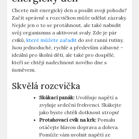
Chcete mít energický den a posílit svoji pohodu?
Začít správně s rozcvičkou může udělat zázraky.
Nejde jen o to se protáhnout, ale také nabudit
svůj organismus a aktivovat svaly. Zde je pár
cviků,
které můžete zařadit
do své ranní rutiny.
Jsou jednoduché, rychlé a především zábavné –
ideální pro školní děti, ale také pro dospělé,
kteří se chtějí nadechnout nového dne s
úsměvem.
Skvělá rozcvička
Skákací panák:
Uvolňuje napětí a
zvyšuje srdeční frekvenci. Skákejte
jako byste chtěli dotknout stropu!
Protahovací cvik na krk:
Pomalu
otáčejte hlavou doprava a doleva.
Pomůže vám uvolnit napětí ze