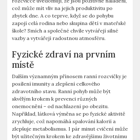
rozcvičce uvědomují, že jsou pozitivně naladěni,
což může mít vliv na jejich produktivitu po
zbytek dne. A co teprve, když se do pohybu
zapojí celá rodina nebo skupina dětí v mateřské
škole? Smích a společné chvíle vytvářejí silné
vazby a vytvářejí radostnou atmosféru.
Fyzické zdraví na prvním
místě
Dalším významným přínosem ranní rozcvičky je
posílení imunity a zlepšení celkového
zdravotního stavu. Ranní pohyb může být
skvělým krokem k prevenci různých
onemocnění – od nachlazení po obezitu.
Například, látková výměna se po fyzické aktivitě
zrychluje, což napomáhá spalování kalorií a
zlepšuje metabolismus. I pár minut cvičení může
být užitečným krokem ke zdravějšímu životnímu