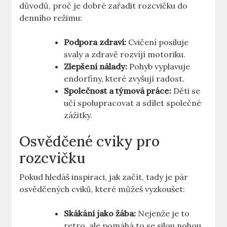
důvodů, proč je dobré zařadit rozcvičku do
denního režimu:
Podpora zdraví:
Cvičení posiluje
svaly a zdravě rozvíjí motoriku.
Zlepšení nálady:
Pohyb vyplavuje
endorfiny, které zvyšují radost.
Společnost a týmová práce:
Děti se
učí spolupracovat a sdílet společné
zážitky.
Osvědčené cviky pro
rozcvičku
Pokud hledáš inspiraci, jak začít, tady je pár
osvědčených cviků, které můžeš vyzkoušet:
Skákání jako žába:
Nejenže je to
retro, ale pomáhá to se silou nohou.