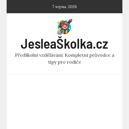
Skip
7 srpna, 2026
to
content
JesleaŠkolka.cz
Předškolní vzdělávání: Kompletní průvodce a
tipy pro rodiče