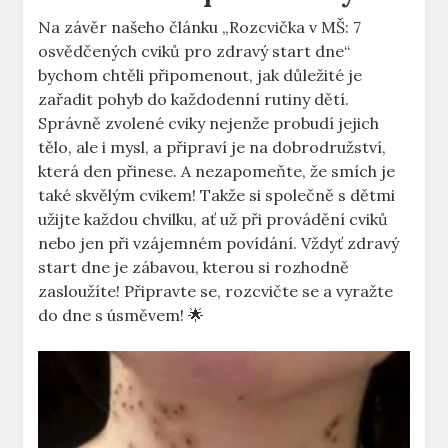
Na závěr našeho článku „Rozcvička v MŠ: 7
osvědčených cviků pro zdravý start dne“
bychom chtěli připomenout, jak důležité je
zařadit pohyb do každodenní rutiny dětí.
Správně zvolené cviky nejenže probudí jejich
tělo, ale i mysl, a připraví je na dobrodružství,
která den přinese. A nezapomeňte, že smích je
také skvělým cvikem! Takže si společně s dětmi
užijte každou chvilku, ať už při provádění cviků
nebo jen při vzájemném povídání. Vždyť zdravý
start dne je zábavou, kterou si rozhodně
zasloužíte! Připravte se, rozcvičte se a vyražte
do dne s úsměvem! 🌟