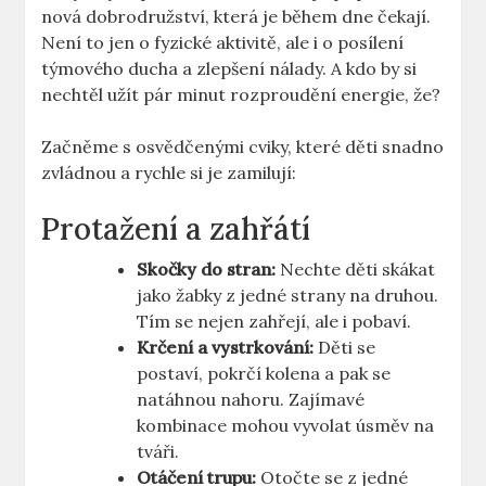
nová dobrodružství, která je během dne čekají.
Není to jen o fyzické aktivitě, ale i o posílení
týmového ducha a zlepšení nálady. A kdo by si
nechtěl užít pár minut rozproudění energie, že?
Začněme s osvědčenými cviky, které děti snadno
zvládnou a rychle si je zamilují:
Protažení a zahřátí
Skočky do stran:
Nechte děti skákat
jako žabky z jedné strany na druhou.
Tím se nejen zahřejí, ale i pobaví.
Krčení a vystrkování:
Děti se
postaví, pokrčí kolena a pak se
natáhnou nahoru. Zajímavé
kombinace mohou vyvolat úsměv na
tváři.
Otáčení trupu:
Otočte se z jedné