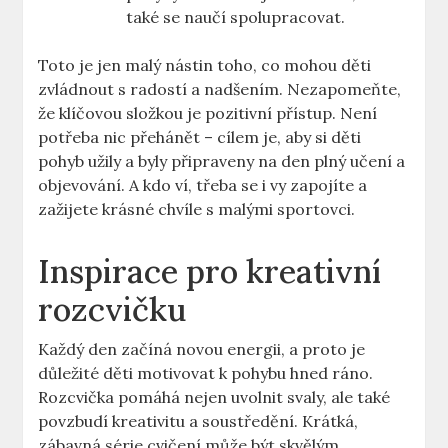
také se naučí spolupracovat.
Toto je jen malý nástin toho, co mohou děti
zvládnout s radostí a nadšením. Nezapomeňte,
že klíčovou složkou je pozitivní přístup. Není
potřeba nic přehánět – cílem je, aby si děti
pohyb užily a byly připraveny na den plný učení a
objevování. A kdo ví, třeba se i vy zapojíte a
zažijete krásné chvíle s malými sportovci.
Inspirace pro kreativní
rozcvičku
Každý den začíná novou energii, a proto je
důležité děti motivovat k pohybu hned ráno.
Rozcvička pomáhá nejen uvolnit svaly, ale také
povzbudí kreativitu a soustředění. Krátká,
zábavná série cvičení může být skvělým