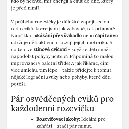
kdo by nechtěl mít energii a chuť do dne, který
je před nimi?
V průběhu rozcvičky je důležité zapojit celou
řadu cviků, které jsou jak zábavné, tak přínosné.
Například,
skákání přes švihadlo
nebo
čápí tanec
udržuje děti aktivní a rozvíjí jejich motoriku. A
co teprve
stínové cvičení
– když se děti snaží
napodobit pohyby učitele? Připomíná to malou
improvizaci v baletní třídě! A jak říkáme, čím
více smíchu, tím lépe – takže přidejte k tomu i
nějaké legrační zvuky nebo pohyby, které děti
potěší.
Pár osvědčených cviků pro
každodenní rozcvičku
Rozcvičovací skoky:
Ideální pro
zahřátí – stačí pár minut.