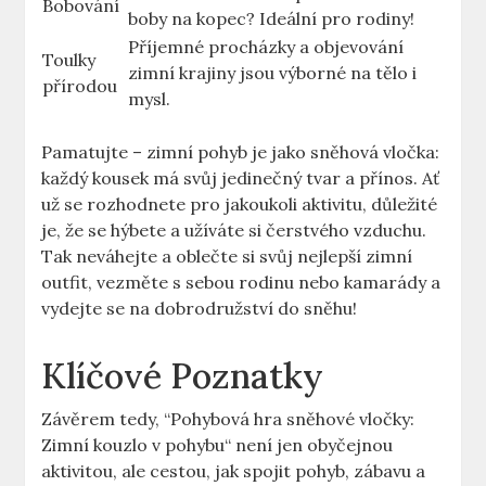
Bobování
‍boby ⁣na ‍kopec? Ideální pro rodiny!
Příjemné⁢ procházky‌ a objevování
Toulky
zimní krajiny⁤ jsou výborné na tělo i
‌přírodou
mysl.
Pamatujte – zimní‍ pohyb je jako ‍sněhová‍ vločka:⁣
každý‌ kousek ‍má svůj jedinečný‍ tvar a‍ přínos. Ať
už se⁣ rozhodnete pro jakoukoli aktivitu,​ důležité​
je, že se ‌hýbete ​a užíváte ‌si čerstvého ​vzduchu.
Tak neváhejte a oblečte si svůj nejlepší zimní‌
outfit, vezměte s‍ sebou rodinu nebo kamarády⁣ a
vydejte⁣ se na dobrodružství do sněhu!
Klíčové Poznatky
Závěrem ⁣tedy, ‍“Pohybová hra sněhové‌ vločky:‌
Zimní kouzlo ⁢v pohybu“ není jen obyčejnou
aktivitou, ale cestou, jak ‌spojit pohyb, zábavu a‌