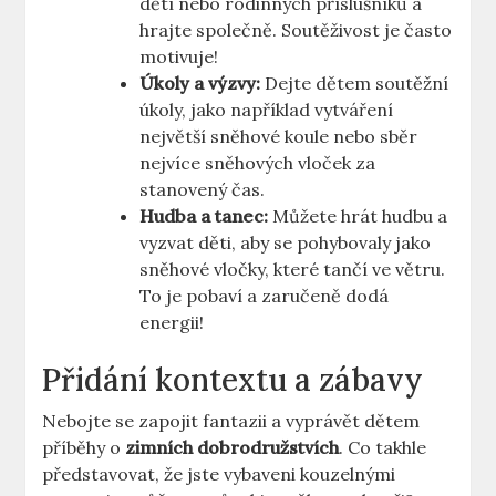
dětí nebo rodinných příslušníků a
hrajte společně. Soutěživost je‍ často
motivuje!
Úkoly a výzvy:
‍Dejte dětem⁤ soutěžní
úkoly, jako například ⁢vytváření
největší⁣ sněhové koule nebo ​sběr
⁢nejvíce ⁢sněhových ​vloček za
stanovený čas.
Hudba a ‌tanec:
Můžete hrát‌ hudbu‍ a
vyzvat ⁣děti, aby⁢ se pohybovaly jako
sněhové ‍vločky, ‌které tančí ve větru.‌
To je pobaví a ⁢zaručeně dodá
energii!
Přidání‌ kontextu a⁢ zábavy
Nebojte se zapojit fantazii a vyprávět dětem
‌příběhy o‌
zimních dobrodružstvích
. Co takhle
představovat, ‌že jste vybaveni kouzelnými