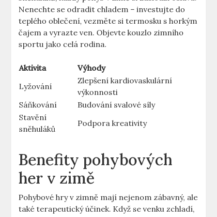
Nenechte se odradit​ chladem ⁣– investujte⁢ do
teplého oblečení, vezměte si termosku s horkým
čajem a vyrazte ​ven. Objevte kouzlo ⁢zimního
sportu jako celá rodina. ‌
Aktivita
Výhody
Zlepšení kardiovaskulární
Lyžování
výkonnosti
Sáňkování
Budování​ svalové síly
Stavění‍
Podpora kreativity
sněhuláků
Benefity pohybových
her v ⁢zimě
Pohybové hry v zimně mají nejenom‌ zábavný, ale
také ⁢terapeutický účinek. Když se venku zchladí,