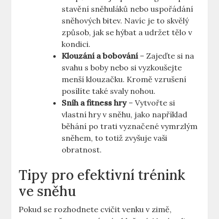
stavění ⁢sněhuláků‌ nebo uspořádání
sněhových bitev. Navíc je to ⁤skvělý
způsob,‍ jak se hýbat ‍a udržet tělo v
kondici.
Klouzání a bobování
– ⁣Zajeďte si ‌na
svahu ‌s boby ⁣nebo si vyzkoušejte
menší klouzačku. Kromě vzrušení
posílíte také svaly nohou.
Sníh a‌ fitness hry
– Vytvořte si
vlastní hry v sněhu,⁣ jako ⁢například
běhání po trati‍ vyznačené vymrzlým
sněhem, to totiž​ zvyšuje ‍vaši⁤
obratnost.
Tipy ​pro efektivní trénink
ve sněhu
Pokud se ⁣rozhodnete cvičit venku v zimě,