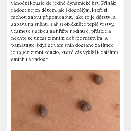
vánoční‌ kouzlo‍ do⁤ jedné⁣ dynamické hry. Přináší
radost nejen‍ dětem, ‍ale⁣ i dospělým, kteří si
mohou znovu‌ připomenout, jaké to je dětství⁢ a
zábava na sněhu.⁤ Tak⁣ si oblékněte teplé ⁤vrstvy,
vezměte​ s sebou na‍ hřiště rodinu či přátele a​
nechte ‍se‌ unést zimním⁣ dobrodružstvím.⁣ A
pamatujte, když se vám​ sníh dostane za límec,
je to jen zimní kouzlo,⁤ které ⁤vás vybízí ⁢k dalšímu
smíchu a radosti!