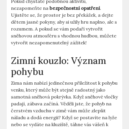
Pokud chystáte podobnou aktivitu,
nezapomeňte na
bezpečnostní⁢ opatření
.
Ujistěte se, že prostor ​je ‌bez překážek, a dejte⁢
dětem jasné ⁤pokyny,⁣ aby ‍si užily hru naplno, ale⁤ s⁣
rozumem. A ⁤pokud ‍se vám podaří vytvořit
sněhovou atmosféru ⁣s ‍vhodnou hudbou, můžete
vytvořit⁢ nezapomenutelný⁤ zážitek!
Zimní kouzlo: Význam
pohybu
Zima nám‍ nabízí jedinečnou příležitost ⁤k pohybu
venku, který může ‍být stejně radostný jako
‌samotná sněhová pokrývka. Když sněhové ⁣vločky
padají, zábava začíná. ⁢Věděli‍ jste, že pohyb‌ na
čerstvém vzduchu v zimě ‍vám může zlepšit
náladu​ a dodá energii? Když se postavíte na lyže
nebo se vydáte na kluziště, táhne vás vášeň k