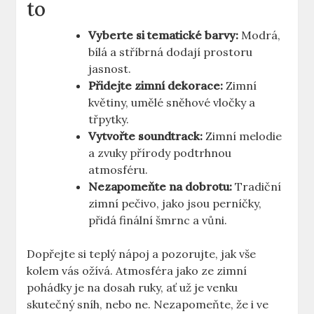
to
Vyberte si‍ tematické barvy:
Modrá,
bílá ⁤a stříbrná⁤ dodají prostoru
jasnost.
Přidejte zimní⁤ dekorace:
Zimní
květiny, umělé sněhové ‍vločky a‌
třpytky.
Vytvořte soundtrack:
Zimní⁢ melodie
a ‍zvuky přírody podtrhnou
atmosféru.
Nezapomeňte⁤ na ​dobrotu:
Tradiční ​
zimní pečivo, jako jsou perníčky,
přidá finální šmrnc⁣ a vůni.
Dopřejte si ‍teplý nápoj a pozorujte, jak vše
kolem vás ožívá. Atmosféra ‌jako ⁤ze zimní
⁢pohádky je⁤ na⁣ dosah ruky, ⁢ať už je venku
skutečný sníh, nebo ‍ne. Nezapomeňte, že i ​ve‌