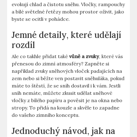
evokují chlad a čistotu sněhu. Vločky, rampouchy
⁤a bílé světelné řetězy⁢ mohou prostor oživit, jako
⁢byste‍ se ocitli v pohádce.
Jemné detaily,⁢ které udělají
rozdíl
Ale co takhle přidat‌ také
vůně​ a zvuky
, které‍ vás⁤
přenesou ⁤do‌ zimní⁢ atmosféry?⁢ Zapněte‌ si⁢
například zvuky sněhových vloček padajících na
zem nebo si běžte ven postavit sněhuláka, pokud⁢
máte to⁢ štěstí, že se sníh dostavil‍ i k vám. Jestli
sníh nemáte, můžete ⁤zkusit udělat sněhové
vločky​ z bílého papíru a pověsit je na okna nebo
stropy. To přidá na ⁣kouzle a⁢ skvěle⁢ to zapadne
do vašeho zimního ‌konceptu.
Jednoduchý návod, jak na‌