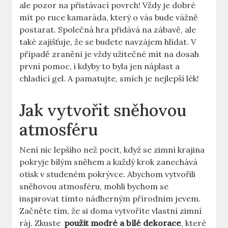
ale pozor ⁤na ‍přistávací povrch!⁣ Vždy je dobré
mít po ruce kamaráda, který ‍o vás ⁢bude vážně
postarat. Společná⁣ hra přidává na zábavě, ​ale
také ‌zajišťuje, že ⁤se budete navzájem hlídat. V
případě‍ zranění je vždy užitečné mít na ‍dosah
první pomoc, i ‌kdyby to byla jen‍ náplast a
⁣chladící gel. ‌A pamatujte,‍ smích‍ je nejlepší lék!
Jak vytvořit⁣ sněhovou‍
atmosféru
Není nic ‌lepšího než ⁢pocit, když⁣ se zimní krajina
pokryje bílým sněhem a každý‌ krok zanechává
otisk v studeném pokrývce. Abychom vytvořili
sněhovou atmosféru, mohli bychom se
inspirovat tímto nádherným přírodním jevem.
Začněte tím, ​že‍ si doma ⁤vytvoříte vlastní zimní
ráj. Zkuste ​
použít modré a ‌bílé⁢ dekorace
, které