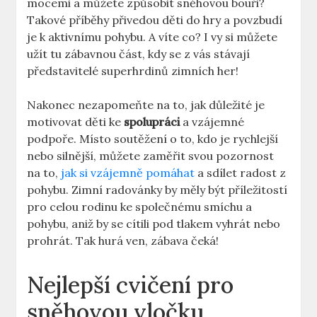
mocemi a ‍můžete způsobit sněhovou bouři?
⁤Takové příběhy přivedou děti do hry⁢ a povzbudí
je k aktivnímu pohybu.⁣ A víte co? I vy⁣ si můžete
užít ⁢tu zábavnou část, kdy ⁤se z vás stávají
představitelé superhrdinů zimních her!
Nakonec nezapomeňte⁢ na to, jak ⁢důležité je
motivovat děti ke⁤
spolupráci
a vzájemné
podpoře. Místo soutěžení o to, kdo je rychlejší
nebo​ silnější, můžete ​zaměřit svou pozornost
na to,‍
jak si vzájemně pomáhat
a​ sdílet radost z
pohybu. Zimní radovánky by měly⁣ být příležitostí‍
pro ⁢celou rodinu ke‌ společnému smíchu a
pohybu, aniž by se cítili ‍pod tlakem vyhrát​ nebo‍
prohrát. Tak⁢ hurá ven, zábava čeká!
Nejlepší cvičení pro
sněhovou‍ vločku