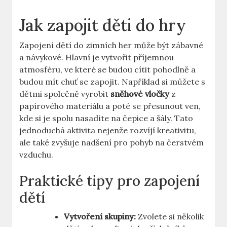
Jak zapojit děti⁢ do hry
Zapojení dětí do zimních her může být ‌zábavné
a návykové. Hlavní ⁤je vytvořit příjemnou
atmosféru, ve které se budou cítit pohodlně a
budou mít chuť⁢ se zapojit. Například si můžete s
dětmi společně vyrobit
sněhové vločky
z
papírového⁢ materiálu ⁤a​ poté se přesunout ‌ven,
‍kde si je spolu nasadíte na čepice a šály. Tato
jednoduchá aktivita nejenže rozvíjí ⁤kreativitu,
ale také​ zvyšuje nadšení pro pohyb na čerstvém
vzduchu.
Praktické tipy pro zapojení
dětí
Vytvoření skupiny:
Zvolete‌ si několik