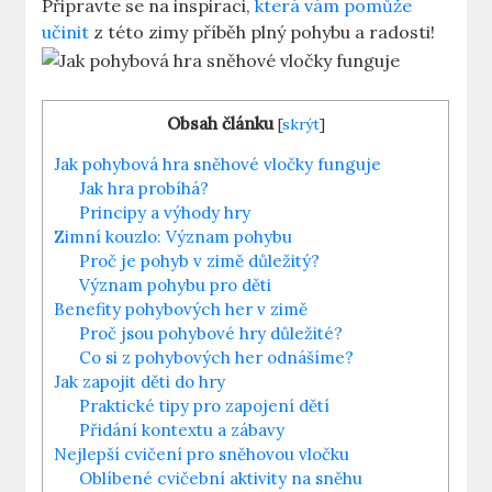
Připravte se na inspiraci,
která vám pomůže
učinit
⁣z této zimy příběh plný pohybu ⁢a radosti!
Obsah článku
[
skrýt
]
Jak pohybová hra sněhové vločky funguje
Jak hra probíhá?
Principy a výhody​ hry
Zimní kouzlo: Význam pohybu
Proč ⁤je pohyb⁤ v zimě důležitý?
Význam pohybu pro ⁤děti
Benefity pohybových her v ⁢zimě
Proč ‌jsou ⁢pohybové hry důležité?
Co si z pohybových ​her ⁣odnášíme?
Jak zapojit děti⁢ do hry
Praktické tipy pro zapojení dětí
Přidání‌ kontextu a⁢ zábavy
Nejlepší cvičení pro sněhovou‍ vločku
Oblíbené cvičební aktivity na sněhu