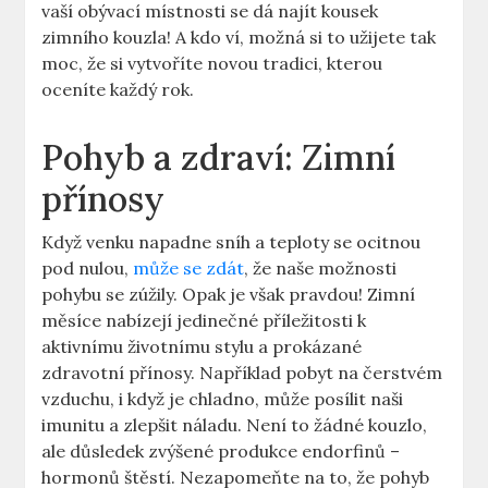
vaší⁤ obývací místnosti se dá ⁣najít⁣ kousek
‌zimního‍ kouzla! A kdo⁣ ví, možná ⁢si‍ to užijete tak
moc, že si vytvoříte novou ‌tradici, kterou
oceníte každý ⁢rok.
Pohyb a zdraví: Zimní
‌přínosy
Když ⁤venku ⁢napadne sníh a ⁢teploty se ocitnou
pod ‍nulou,
může se zdát
,‌ že naše možnosti
pohybu se zúžily. ⁤Opak je však‍ pravdou! Zimní
měsíce nabízejí ‌jedinečné příležitosti ⁢k⁢
aktivnímu životnímu stylu a prokázané
zdravotní přínosy. Například pobyt na čerstvém
vzduchu, i ‍když je chladno, může posílit naši
⁤imunitu ‌a zlepšit náladu.​ Není to žádné kouzlo,
ale důsledek zvýšené produkce endorfinů ⁢–
hormonů ‌štěstí. Nezapomeňte na to, že pohyb