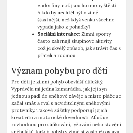
endorfiny, ‌což jsou hormony štěstí.
A kdo by nechtěl být v zimě
šťastnější, než⁤ když venku všechno
vypadá jako z pohádky?
Sociální interakce
: Zimní sporty
často zahrnují skupinové aktivity,
což je ⁣skvělý ⁣způsob,​ jak ​strávit čas s
‌přáteli a rodinou.
Význam pohybu pro ⁤děti
Pro děti je zimní pohyb obzvlášť důležitý.⁣
Vyprávěla mi​ jedna kamarádka, jak její syn
jednou spadl‍ do‌ sněhové závěje a⁢ místo⁣ pláče se
začal smát a ⁣rval ⁤s neviditelnými ⁢sněhovými ​
protivníky. Takové zážitky podporují jejich⁢
kreativitu a motorické dovednosti.⁤ Ať⁣ už se​
rozhodnou pro sáňkování,⁢ lyžování nebo stavění
sněhuláků, každý pohyb ⁤v⁢ zimě ‌si zaslouží⁢ oslavu.