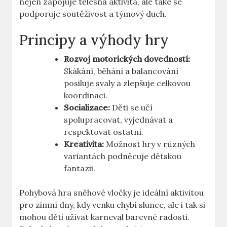
nejen zapojuje⁣ tělesná⁣ aktivita, ale také se
‌podporuje ​soutěživost a týmový duch.
Principy a výhody​ hry
Rozvoj motorických dovedností:
‌Skákání, ⁤běhání a balancování
posiluje ‌svaly ​a zlepšuje celkovou
koordinaci.
Socializace:
Děti se učí
spolupracovat,‌ vyjednávat a
respektovat ostatní.
Kreativita:
Možnost hry v různých
variantách podněcuje ⁤dětskou
fantazii.
Pohybová hra sněhové vločky je ideální aktivitou⁢
pro zimní dny,​ kdy venku ‌chybí slunce, ale i tak si
mohou děti užívat ⁤karneval barevné radosti.