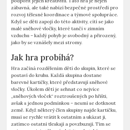
podpořit ⁢jejich⁣ kreativitu. Tato ⁣hra je nejen
zábavná, ale také nabízí‍ bezpečné prostředí pro‍
rozvoj tělesné koordinace a týmové spolupráce.
Když se děti ⁣zapojí do ‍této​ aktivity, ‌cítí se jako‍
malé sněhové vločky, které⁤ tančí v zimním
vzduchu – každý pohyb‌ je svobodný a​ přirozený,
jako‍ by se vznášely mezi stromy.
Jak hra probíhá?
Hra začíná rozdělením dětí do skupin, které se
postaví do kruhu. Každá ‌skupina⁢ dostane
barevné kartičky, které představují​ sněhové
‌vločky.⁢ Úkolem dětí je​ sehnat co nejvíce
„sněhových vloček“ roztroušených po hřišti,
avšak s jednou⁣ podmínkou – nesmí se ⁣dotknout
země. Když některý​ člen‌ skupiny najde‍ kartičku,
⁤musí se rychle vrátit k ostatním a ukázat ji,
zatímco‍ ostatní tleskají a povzbuzují. Tím se⁤