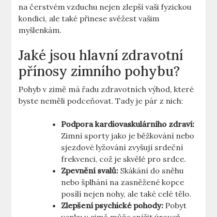
na ⁤čerstvém vzduchu nejen zlepší vaši fyzickou
kondici, ale také přinese svěžest vašim
myšlenkám.
Jaké jsou hlavní ⁣zdravotní
přínosy zimního⁢ pohybu?
Pohyb v zimě má‌ řadu ‌zdravotních ‍výhod, které
byste neměli podceňovat. ​Tady je ‌pár z nich:
Podpora kardiovaskulárního zdraví:
Zimní sporty jako je ​běžkování nebo
sjezdové lyžování zvyšují srdeční⁣
frekvenci, což⁢ je skvělé pro ⁢srdce.
Zpevnění svalů:
Skákání ⁤do sněhu
nebo šplhání na zasněžené kopce
⁢posílí ⁣nejen nohy, ale také celé tělo.
Zlepšení psychické‌ pohody:
Pobyt