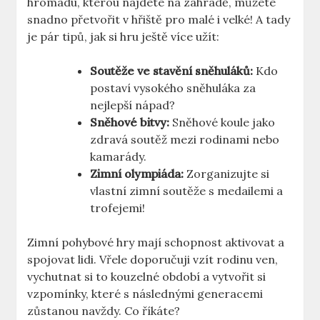
hromadu, kterou najdete⁣ na zahradě, můžete
snadno⁣ přetvořit v ⁣hřiště pro malé i velké!‍ A tady
je pár tipů, jak si hru ještě‍ více ​užít:
Soutěže ve stavění sněhuláků:
Kdo
postaví vysokého ⁣sněhuláka za
nejlepší ⁤nápad?
Sněhové bitvy:
Sněhové koule jako​
zdravá soutěž mezi rodinami nebo
⁣kamarády.
Zimní olympiáda:
Zorganizujte si​
vlastní​ zimní soutěže s⁢ medailemi a
trofejemi!
Zimní‍ pohybové hry⁣ mají⁤ schopnost aktivovat ‍a
‌spojovat lidi. ⁢Vřele doporučuji vzít rodinu ven,
vychutnat ⁤si to ⁤kouzelné období a vytvořit ‌si
vzpomínky, které⁢ s následnými generacemi
⁣zůstanou navždy. Co říkáte?