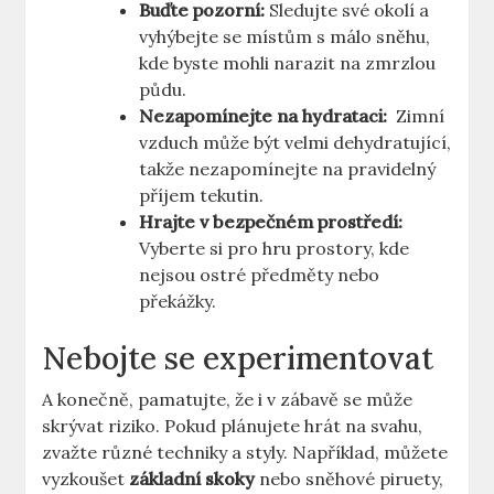
Buďte pozorní:
Sledujte své okolí a
vyhýbejte se ⁢místům s málo sněhu,
kde byste mohli ‍narazit ⁤na zmrzlou
půdu.
Nezapomínejte na‍ hydrataci:
⁤ Zimní
vzduch může být ‍velmi⁣ dehydratující,
takže‍ nezapomínejte na pravidelný
příjem ‌tekutin.
Hrajte v bezpečném prostředí:
Vyberte ⁢si pro hru ‌prostory,⁤ kde​
nejsou ostré předměty nebo
překážky.
Nebojte⁤ se experimentovat
A konečně, pamatujte,⁤ že i v ​zábavě se​ může⁣
skrývat riziko. ⁣Pokud plánujete ‌hrát na svahu,
zvažte různé techniky a styly. Například, můžete‌
vyzkoušet
základní skoky
nebo sněhové piruety,