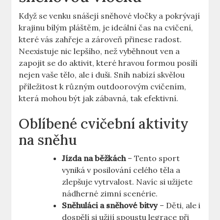
Když⁢ se venku snášejí sněhové vločky a pokrývají
⁣krajinu bílým pláštěm, je ideální čas na cvičení,
které ⁣vás​ zahřeje a zároveň⁣ přinese ⁣radost.
Neexistuje nic lepšího, než vyběhnout ⁤ven ⁤a
⁤zapojit‌ se do aktivit, které hravou formou posílí
nejen​ vaše tělo,⁢ ale i duši. Sníh nabízí ‌skvělou‌
příležitost k různým outdoorovým cvičením,
která mohou být jak zábavná, tak ⁣efektivní.
Oblíbené cvičební aktivity
na sněhu
Jízda⁣ na běžkách
– ⁤Tento ​sport⁢
vyniká v posilování celého těla a
⁢zlepšuje vytrvalost. ‌Navíc si užijete
nádherné zimní scenérie.
Sněhuláci a⁣ sněhové bitvy
– Děti, ale i
dospělí si užijí spoustu legrace‌ při