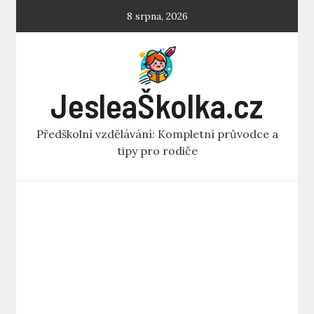
Skip
8 srpna, 2026
to
content
JesleaŠkolka.cz
Předškolní vzdělávání: Kompletní průvodce a
tipy pro rodiče