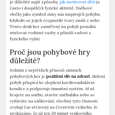
je důležité‍ najít způsoby,
jak motivovat děti
(a
často i dospělé) k fyzické ⁣aktivitě. Sněhové
vločky jako symbol zimy nás ⁤inspirují‍ k⁢ pohybu,
kdykoliv​ se jejich rozpustilé ‌tvary ‌snáší z nebe.
Tento⁣ druh her zaměřený na pohyb ‌pomáhá
‌utužovat rodinné‌ vazby a přináší radost z
fyzického vyžití.
Proč ‌jsou ⁢pohybové hry
důležité?
Jedním z největších přínosů⁣ zimních
pohybových her ‌je
pozitivní⁤ vliv na zdraví
. Aktivní
pohyb ⁣přispívá ke zlepšení kardiovaskulární
kondice a podporuje imunitní systém. Ať už‌
hrajete na sněhu, stavíte sněhuláka nebo se
vydáváte na ⁣sáňkování, všechny ‍tyto činnosti
zvyšují čas strávený⁣ na čerstvém vzduchu. Je
prokázáno, že už jen 30 minut venkovního