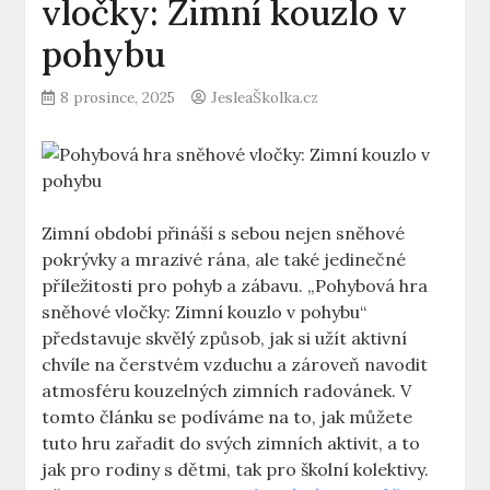
vločky: Zimní kouzlo v
pohybu
8 prosince, 2025
JesleaŠkolka.cz
Zimní ⁣období přináší‌ s ⁣sebou⁢ nejen sněhové
pokrývky⁢ a ⁤mrazivé rána, ale také ‍jedinečné
příležitosti pro pohyb a zábavu.​ „Pohybová‍ hra
sněhové vločky: Zimní kouzlo v ⁣pohybu“
představuje skvělý ⁢způsob, jak si užít aktivní
chvíle na čerstvém vzduchu a⁢ zároveň navodit
atmosféru kouzelných zimních radovánek. V
tomto článku se​ podíváme na to, jak můžete
tuto hru zařadit ⁤do‌ svých zimních​ aktivit, a to
jak⁤ pro ‍rodiny s‌ dětmi, tak pro školní kolektivy.