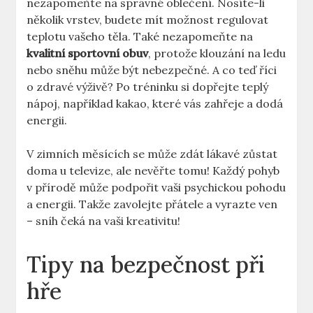
nezapomeňte na správné oblečení. ⁣Nosíte-li
několik vrstev,‌ budete​ mít možnost ⁣regulovat
teplotu⁣ vašeho ⁢těla. Také⁢ nezapomeňte na
kvalitní sportovní⁤ obuv
, protože klouzání na ledu
nebo sněhu​ může být nebezpečné. A co teď říci
⁢o zdravé výživě? Po tréninku si⁤ dopřejte teplý
nápoj, ⁢například ​kakao, které vás zahřeje‌ a dodá
energii.
V zimních měsících se ‌může zdát ‌lákavé zůstat
doma u⁢ televize, ale‍ nevěřte tomu! Každý pohyb
v ⁣přírodě může ‌podpořit⁣ vaši psychickou pohodu
a energii. Takže zavolejte ‍přátele a vyrazte ven
– sníh čeká​ na⁤ vaši kreativitu!
Tipy na​ bezpečnost při
hře