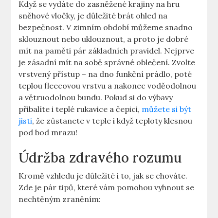
Když se vydáte​ do ‌zasněžené krajiny⁣ na hru
⁤sněhové vločky, je důležité⁤ brát ohled na
bezpečnost.​ V zimním⁤ období můžeme snadno⁣
sklouznout nebo uklouznout, a proto je‌ dobré
mít na paměti​ pár základních pravidel. ⁢Nejprve
je zásadní mít na sobě⁤ správné⁣ oblečení. ⁢Zvolte
vrstvený⁤ přístup​ – na dno⁤ funkční prádlo, poté​
teplou fleecovou⁣ vrstvu a nakonec ⁤voděodolnou
a⁤ větruodolnou⁢ bundu. Pokud si do⁢ výbavy
přibalíte ⁢i teplé rukavice a ​čepici,
můžete si být
jisti
, že zůstanete v teple⁢ i​ když ‍teploty klesnou
⁤pod bod mrazu!
Údržba ‍zdravého rozumu
Kromě vzhledu je důležité​ i to,​ jak se chováte.
‍Zde je⁣ pár tipů, které vám pomohou ​vyhnout se
‍nechtěným zraněním: