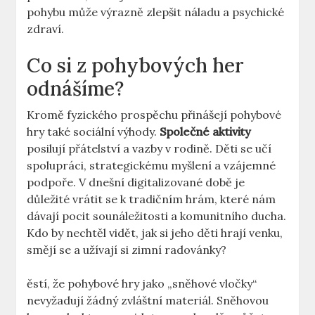
pohybu ⁤může výrazně zlepšit náladu a psychické
zdraví.
Co si z pohybových ​her
⁣odnášíme?
Kromě fyzického prospěchu přinášejí pohybové⁤
hry také sociální výhody.
Společné aktivity
posilují přátelství a vazby ‌v rodině. Děti se učí
⁢spolupráci, strategickému ⁢myšlení a ​vzájemné
podpoře. V ‌dnešní digitalizované době je
⁢důležité vrátit se k‌ tradičním hrám, které nám
dávají pocit sounáležitosti⁤ a komunitního⁢ ducha.
Kdo by‍ nechtěl vidět, jak si jeho děti⁤ hrají​ venku,
smějí se a‌ užívají si zimní ​radovánky?
ěstí, že pohybové hry jako „sněhové vločky“
nevyžadují žádný‌ zvláštní materiál. Sněhovou⁢