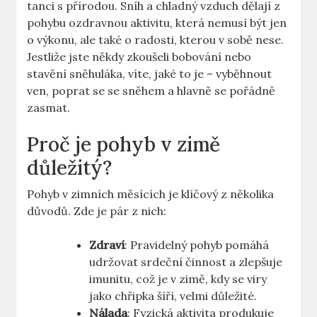
tanci⁤ s přírodou. Sníh a chladný⁤ vzduch dělají z
pohybu ‌ozdravnou aktivitu,‌ která nemusí být jen
o výkonu, ale také o⁢ radosti, kterou v sobě nese.
Jestliže jste někdy zkoušeli bobování nebo
stavění sněhuláka, ​víte, jaké ⁢to⁢ je – vyběhnout
ven, poprat se se sněhem a hlavně​ se pořádně
zasmat.
Proč ⁤je pohyb⁤ v zimě
důležitý?
Pohyb v zimních měsících je ‍klíčový z několika
důvodů.⁤ Zde‌ je​ pár z⁤ nich:
Zdraví
: Pravidelný pohyb pomáhá‌
udržovat srdeční​ činnost​ a zlepšuje‌
imunitu, což je v zimě,​ kdy se viry
jako ⁤chřipka šíří, ​velmi důležité.
Nálada
: Fyzická aktivita produkuje