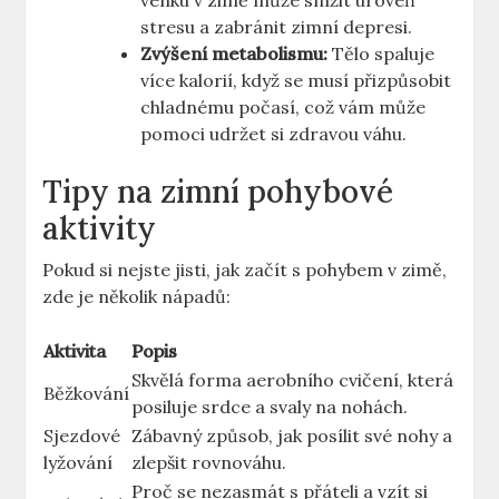
venku v zimě může snížit úroveň
stresu a zabránit zimní depresi.
Zvýšení⁢ metabolismu:
Tělo spaluje
více kalorií,‍ když se musí‍ přizpůsobit⁤
chladnému počasí, což vám může
pomoci udržet si zdravou váhu.
Tipy na zimní pohybové
⁣aktivity
Pokud si nejste jisti, jak⁤ začít s pohybem ‌v ⁣zimě,
zde je ⁣několik nápadů:
Aktivita
Popis
Skvělá ‍forma aerobního ⁢cvičení, která⁤
Běžkování
posiluje ​srdce a svaly ⁤na nohách.
Sjezdové
Zábavný způsob, jak posílit své nohy a
‍lyžování
zlepšit⁢ rovnováhu.
Proč⁤ se​ nezasmát s⁣ přáteli⁤ a vzít si