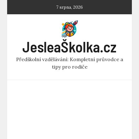
Skip
7 srpna, 2026
to
content
JesleaŠkolka.cz
Předškolní vzdělávání: Kompletní průvodce a
tipy pro rodiče