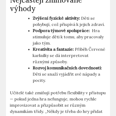
Nejčastěji​ zmiňované
výhody
Zvýšení fyzické⁢ aktivity:
Děti se
pohybují, ​což přispívá k jejich zdraví.
Podpora týmové spolupráce:
‍ Hra
stimuluje děti k tomu, ⁢aby ‍pracovaly
jako tým.
Kreativita‌ a fantazie:
Příběh Červené
karkulky se dá interpretovat
různými způsoby.
Rozvoj ⁢komunikačních dovedností:
Děti se snaží vyjádřit své nápady ‍a
pocity.
Učitelé také zmiňují potřebu ‌flexibility v přístupu
‌— ⁣pokud jedna hra nefunguje,⁢ mohou rychle
improvizovat​ a ​přizpůsobit se ⁢různým
dynamikám‍ třídy. „Někdy je ‌třeba​ do hry přidat