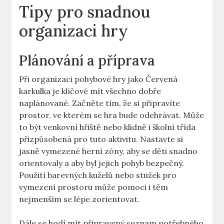
Tipy ‌pro snadnou
organizaci hry
Plánování a příprava
Při organizaci pohybové hry jako Červená
⁣karkulka ⁤je klíčové mít ⁢všechno dobře
naplánované. ⁣Začněte‍ tím, že ‍si připravíte
prostor, ve kterém se hra‌ bude odehrávat. Může
to být venkovní​ hřiště nebo klidně ⁣i školní třída
přizpůsobená ‌pro tuto aktivitu.‌ Nastavte​ si
jasně vymezené herní‍ zóny, ​aby se děti snadno
orientovaly a​ aby byl​ jejich pohyb bezpečný.
Použití barevných kuželů ‍nebo stužek pro
⁢vymezení prostoru může‍ pomoci i ​těm⁤
nejmenším se lépe‌ zorientovat.
Dále se hodí ‌mít připravený seznam potřebného