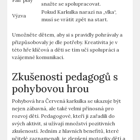
Fair play
snažte⁢ se ⁣spolupracovat.
Pokud Karkulka narazí na ⁣„vlka“,
Výzva
musí se​ vrátit zpět na ⁢start.
Umožněte​ dětem, aby si s ‍pravidly ⁣pohrávaly a
přizpůsobovaly je dle⁤ potřeby. ⁤Kreativita je v
této hře klíčová a děti​ se ​tím ⁣učí spolupráci ⁤a
vzájemné komunikaci.
Zkušenosti⁣ pedagogů s
pohybovou hrou
Pohybová hra Červená karkulka se​ ukazuje⁢ být ​
nejen zábavná,‌ ale ⁣také velmi přínosná pro
rozvoj dětí. Pedagogové,​ kteří ji zařadili ‌do
svých ⁢aktivit, si⁤ užívají množství pozitivních
zkušeností. Jedním z hlavních benefitů, které
učitelé zaznamenali, je ⁣zlepšení​ motoriky dětí a