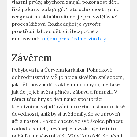
vlastní prvky, abychom zaujali pozornost dětí,“
říká⁤ jeden⁣ z pedagogů. Tato ⁤schopnost rychle
reagovat na aktuální situaci je pro vzdělávací
proces⁣ klíčová. Rozhodující je⁤ vytvořit
⁤prostředí, kde se⁤ děti ‌cítí bezpečně a
motivované k
učení prostřednictvím hry
.
Závěrem
Pohybová ⁣hra Červená karkulka: ​Pohádkové
dobrodružství⁣ v ⁢MŠ je nejen skvělým‍ způsobem,
jak děti povzbudit k ​aktivnímu pohybu, ale⁢ také
jak do jejich světa‌ přinést zábavu a fantazii. V
⁣rámci této hry se děti naučí spolupráci,
kreativnímu vyjadřování a ​rozvinou si⁣ motorické
dovednosti, aniž by‌ si⁤ uvědomily,⁢ že ‌se zároveň
učí a rostou. Pokud​ chcete ⁤ve své školce přinést
radost‍ a smích, neváhejte a​ vyzkoušejte tuto
⁣pohádku⁣ na‍ vlastní ‌kůži. Vždyť kdo ⁤řekl, že učení