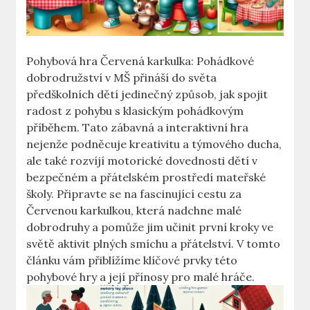
Pohybová hra ​Červená karkulka: Pohádkové
‍dobrodružství v MŠ přináší do světa
předškolních dětí jedinečný ⁢způsob, ⁣jak spojit
radost z ‍pohybu s klasickým‍ pohádkovým
příběhem. Tato zábavná a interaktivní hra
nejenže podněcuje kreativitu a ‍týmového ducha,
ale také ‍rozvíjí ‍motorické⁤ dovednosti dětí v
bezpečném ‍a⁣ přátelském prostředí⁣ mateřské
‍školy. Připravte se na​ fascinující cestu za
Červenou karkulkou, která⁢ nadchne malé
dobrodruhy ⁢a pomůže ​jim učinit první kroky ve⁤
světě aktivit ​plných ‌smíchu ⁤a přátelství. V tomto
‌článku vám přiblížíme klíčové prvky této
pohybové hry a ⁢její přínosy pro malé hráče.