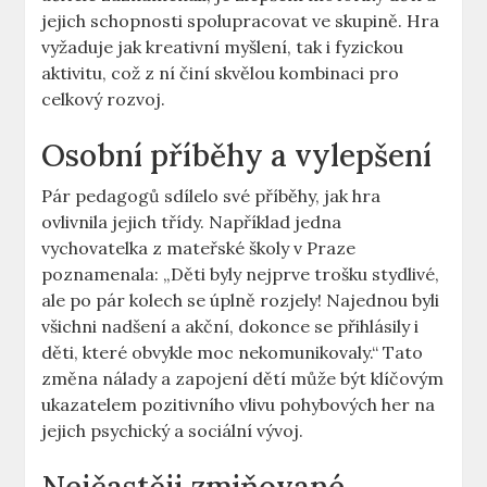
jejich schopnosti spolupracovat ve skupině. Hra⁣
vyžaduje ⁣jak kreativní⁢ myšlení, tak i fyzickou
aktivitu, ‌což z ní činí ‍skvělou kombinaci pro
celkový ⁢rozvoj.
Osobní⁤ příběhy ‌a ⁣vylepšení
Pár pedagogů sdílelo své⁤ příběhy, ⁣jak hra
ovlivnila jejich třídy. Například jedna
vychovatelka z mateřské ⁢školy‍ v​ Praze
poznamenala: „Děti ⁤byly nejprve trošku stydlivé,
ale po pár kolech⁢ se ‌úplně rozjely! Najednou byli
všichni nadšení ​a akční,⁢ dokonce se ‍přihlásily i
děti, které‌ obvykle moc ⁤nekomunikovaly.“ Tato
změna nálady a‍ zapojení ‍dětí může být klíčovým
ukazatelem ‍pozitivního⁤ vlivu pohybových her na
‍jejich psychický a sociální vývoj.