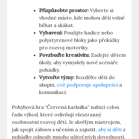
Přizpůsobte prostor:
Vyberte ‌si
vhodné místo, kde mohou děti volně⁤
běhat a skákat.
Vybavení:
Použijte hadice nebo
polystyrenové bloky jako překážky
pro rozvoj ‌motoriky.
Povzbuďte kreativitu:
⁤Zadejte dětem
úkoly,‌ aby⁤ vymyslely nové ‌scénáře
pohádky.
Vytvořte týmy:
Rozdělte děti ​do
skupin,
což podporuje spolupráci
a
⁢komunikaci.
Pohybová hra “Červená karkulka” nabízí celou
řadu výhod, které ovlivňují všestranný
osobnostní rozvoj dětí. Je ⁣skvělým nástrojem,
jak ‍spojit ‌zábavu s učením ‌a zajistit,
aby si děti
​z
pohádky ⁤odnesly mnoho​ užitečných dovedností.