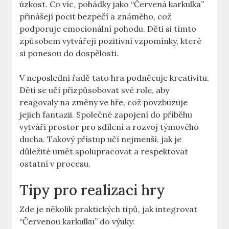
úzkost. Co víc, pohádky jako “Červená ⁤karkulka”
přinášejí pocit‌ bezpečí a známého, ‌což
podporuje emocionální pohodu. Děti‌ si ​tímto
⁤způsobem vytvářejí‍ pozitivní vzpomínky, ​které
si ponesou do ⁣dospělosti.
V neposlední řadě tato hra podněcuje kreativitu.
Děti se ⁤učí přizpůsobovat ‌své role, aby
reagovaly na změny ve hře, což povzbuzuje
jejich fantazii. Společné zapojení‌ do příběhu
‌vytváří prostor pro sdílení​ a rozvoj týmového⁢
ducha. Takový⁢ přístup⁢ učí nejmenší, jak je
důležité umět spolupracovat a respektovat
ostatní v ‍procesu.
Tipy pro realizaci hry
Zde⁣ je⁣ několik praktických tipů, jak integrovat
“Červenou⁢ karkulku” do ⁢výuky: