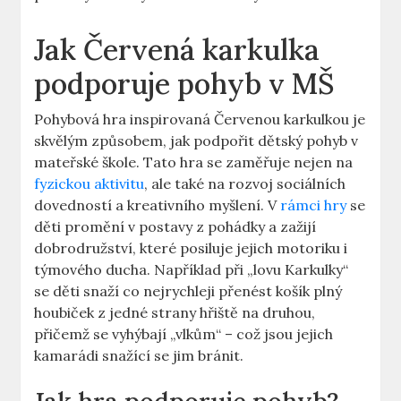
Jak Červená karkulka
podporuje ​pohyb v MŠ
Pohybová hra⁣ inspirovaná Červenou karkulkou⁣ je
skvělým způsobem,‍ jak​ podpořit‌ dětský pohyb ⁣v
mateřské škole. Tato hra se zaměřuje⁤ nejen na
fyzickou aktivitu
, ale​ také na rozvoj⁣ sociálních
dovedností a kreativního myšlení.⁣ V
rámci hry
se
děti promění v postavy z pohádky⁣ a zažijí⁤
dobrodružství, které posiluje jejich motoriku i
⁤týmového ducha. Například při‍ „lovu Karkulky“
se děti ⁢snaží co nejrychleji⁢ přenést košík plný
houbiček z jedné strany hřiště na ⁢druhou,
přičemž se vyhýbají „vlkům“ ‍– což⁤ jsou jejich⁣
kamarádi snažící se‌ jim bránit.