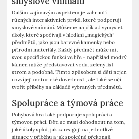
smyslové vnímání
Dalším zajímavým ​aspektem je zahrnutí
různých⁤ interaktivních prvků, které‍ podporují
smyslové vnímání. Můžeme například vymyslet
úkoly, ⁣které spočívají⁤ v hledání „magických“‌
předmětů,‍ jako jsou barevné kamenky nebo
přírodní materiály. Každý ‌předmět může mít‍
svou ‍specifickou funkci ⁣ve hře⁤ – ​například modrý
kámen⁢ může ⁢představovat vodu, zelený list
strom a podobně. Tímto způsobem si děti nejen
rozvíjejí‌ motorické dovednosti, ⁣ale také se učí
tvořit příběhy na základě vybraných‍ předmětů.
Spolupráce a ⁤týmová práce
Pohybová hra⁢ také podporuje spolupráci a
týmovou⁣ práci. Děti se musí dohodnout na tom,
⁤jaké⁤ úkoly ‍splní, jak zareagují na jednotlivé
situace‍ v‍ příběhu​ a jak společně překonají