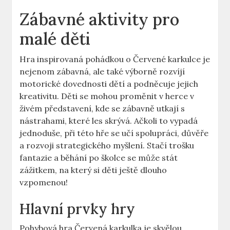
Zábavné aktivity ⁣pro
malé děti
Hra​ inspirovaná pohádkou o ⁤Červené karkulce je
⁤nejenom⁤ zábavná, ⁢ale⁤ také výborně rozvíjí
motorické dovednosti⁣ dětí‌ a ​podněcuje jejich‌
kreativitu. Děti se mohou proměnit v herce v
živém představení, kde se zábavně ⁣utkají s
nástrahami, které ‍les⁢ skrývá. Ačkoli to vypadá
⁣jednoduše,⁢ při této hře se učí ⁤spolupráci, důvěře‍
a rozvoji strategického ‌myšlení. Stačí trošku
‌fantazie a běhání po školce se‍ může stát‍
zážitkem, na ⁤který si děti ještě dlouho
vzpomenou!
Hlavní prvky hry
Pohybová hra Červená ⁢karkulka je skvělou