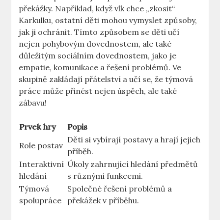
překážky. Například, když vlk chce ⁢„zkosit“⁣
Karkulku, ostatní děti mohou vymyslet způsoby,
jak ⁢ji ochránit. ‌Tímto ⁤způsobem se ⁣děti učí⁢
nejen pohybovým dovednostem, ​ale‌ také
důležitým sociálním dovednostem, jako‌ je
empatie, komunikace a řešení problémů. Ve
skupině zakládají přátelství a učí se, ⁣že týmová
práce může přinést nejen úspěch, ale​ také⁤
zábavu!
Prvek ​hry
Popis
Děti ⁤si⁢ vybírají ‌postavy ‍a ​hrají jejich‍
Role postav
příběh.
Interaktivní
Úkoly zahrnující hledání předmětů
⁢hledání
s⁢ různými funkcemi.
Týmová
Společné řešení problémů ​a
spolupráce
⁤překážek v příběhu.