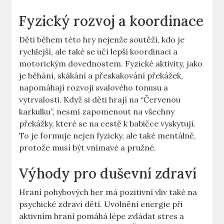
Fyzický rozvoj a⁢ koordinace
Děti během této‌ hry nejenže soutěží, kdo je⁤
rychlejší, ale​ také se učí ‍lepší‌ koordinaci a
motorickým dovednostem. Fyzické aktivity,⁤ jako
je běhání, skákání a přeskakování⁤ překážek,
⁤napomáhají rozvoji⁢ svalového ‌tonusu a
vytrvalosti. Když si​ děti ​hrají ⁣na “Červenou
karkulku”, nesmí zapomenout na​ všechny⁣
překážky,‌ které se na cestě⁢ k babičce ⁣vyskytují.
⁤To je‍ formuje nejen ⁢fyzicky,​ ale ⁤také mentálně,
protože musí být vnímavé a pružné.
Výhody⁤ pro duševní zdraví
Hraní pohybových her má‍ pozitivní vliv⁢ také na⁣
psychické ⁣zdraví dětí. ⁣Uvolnění energie při
⁤aktivním hraní pomáhá lépe ‌zvládat stres a