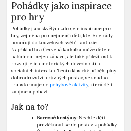
Pohádky ​jako‌ inspirace
pro‌ hry
Pohádky jsou skvělým zdrojem inspirace pro
hry, zejména pro nejmenší děti, ​které ‍se rády
ponořují do kouzelných světů fantazie.
Například hra Červená⁢ karkulka může​ dětem
nabídnout ​nejen zábavu, ale také příležitost ‌k
rozvoji jejich motorických dovedností⁢ a⁢
sociálních interakcí. Tento klasický příběh, plný
dobrodružství a různých postav,⁤ se‌ snadno
‌transformuje do ⁤
pohybové ⁢aktivity
, která⁤ děti
zaujme a pobaví.
Jak ‍na to?
Barevné kostýmy:
Nechte děti
převléknout ‍se⁤ do postav z⁣ pohádky.