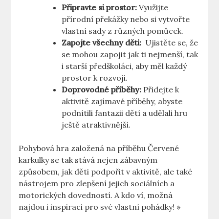
Připravte si⁤ prostor:
Využijte
přírodní překážky‌ nebo ⁢si vytvořte
vlastní sady z různých‌ pomůcek.
Zapojte ⁣všechny děti:
⁢ Ujistěte se,⁢ že
⁢se​ mohou zapojit jak ti nejmenší, tak
i starší předškoláci, aby měl⁣ každý
prostor k rozvoji.
Doprovodné příběhy:
Přidejte k
⁤aktivitě zajímavé příběhy,⁢ abyste
podnítili fantazii dětí ​a udělali hru
‍ještě⁣ atraktivnější.
Pohybová hra založená na příběhu Červené
karkulky ‌se tak ‌stává⁣ nejen zábavným
způsobem, jak ⁣děti podpořit ⁣v ⁣aktivitě, ‍ale ‌také
nástrojem pro zlepšení jejich ⁢sociálních a⁣
motorických​ dovedností. A⁤ kdo ⁣ví,⁤ možná
najdou ‌i inspiraci ‌pro‍ své vlastní pohádky! »