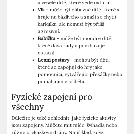
a⁣ veselé dítě, které vede⁤ ostatní.
Vlk
⁢-‍ může ‌být zábavné dítě, které si
hraje na bázlivého a snaží ⁣se chytit
karkulku, ⁤ale nemusí ⁣být příliš
agresivní.
Babička
– může být moudré dítě,
které dává rady ⁢a povzbuzuje⁤
ostatní.
Lesní ⁤postavy
‍- ‌mohou být děti,‍
které se⁤ zapojují ​do ⁤hry jako ​
pomocníci, vytvářející​ překážky nebo
pomáhající v příběhu.
Fyzické zapojení pro
všechny
Důležité ⁢je také zohlednit, jaké fyzické‌ aktivity‍
jsou zapojeny. ‌Můžete mít‍ míče, ‌švihadla‍ nebo
různé ⁤překážkové dráhy. Například, ​když‌