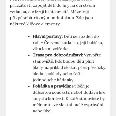
příležitostí⁣ zapojit ​děti do hry na ⁣čerstvém
vzduchu, ale ‍lze ji hrát i ‌uvnitř. Můžete ji
přizpůsobit různým podmínkám. Zde jsou
některé⁤ klíčové elementy:
Hlavní ​postavy:
Děti⁢ se rozdělí do
rolí – Červená karkulka, její babička,
vlk a lesní zvířátka.
Trasa⁢ pro dobrodružství:
Vytvořte
stanoviště, kde budou děti ‌plnit
⁣úkoly, například ⁢skákat přes překážky,
⁤hledat poklady nebo⁢ řešit
jednoduché hádanky.
Pohádka a ​pravidla:
Příběh je
důležitou součástí, neboť dodává‌ hře⁣
smysl​ a kontext. Každé ⁣stanoviště ⁣by ​
mělo mít své vlastní malé vyprávění
nebo úkol.