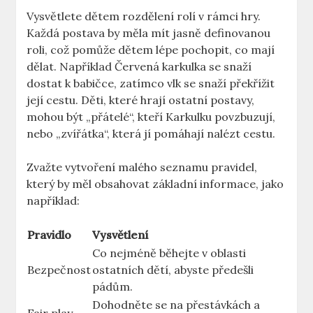
Vysvětlete​ dětem rozdělení rolí ‌v​ rámci hry.
⁢Každá postava ⁢by měla​ mít jasně definovanou
roli, což pomůže dětem lépe pochopit, co mají
dělat. ⁢Například Červená‍ karkulka se ​snaží
dostat k babičce, ‌zatímco ⁤vlk se snaží překřížit⁢
její​ cestu. Děti, které hrají⁤ ostatní ⁢postavy,
mohou být​ „přátelé“, kteří Karkulku‌ povzbuzují,
nebo „zvířátka“, která ⁢jí ​pomáhají nalézt cestu. ‍
Zvažte⁢ vytvoření malého seznamu pravidel,
který ‍by ⁢měl ⁢obsahovat ​základní informace, jako
například:
Pravidlo
Vysvětlení
Co nejméně ‍běhejte ⁣v oblasti
Bezpečnost
ostatních dětí, abyste předešli
pádům.
Dohodněte se⁤ na přestávkách a