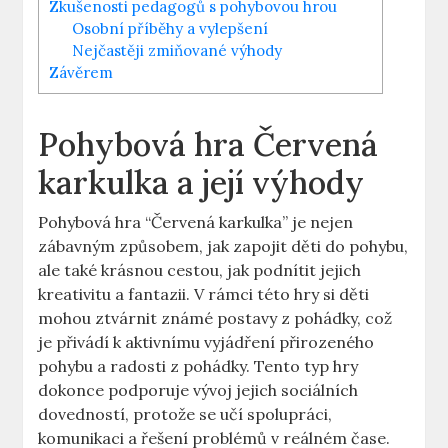
Zkušenosti⁣ pedagogů s pohybovou hrou
Osobní⁤ příběhy ‌a ⁣vylepšení
Nejčastěji​ zmiňované výhody
Závěrem
Pohybová‍ hra ⁣Červená
karkulka​ a její výhody
Pohybová ⁢hra⁣ “Červená karkulka” je nejen⁢
zábavným způsobem,⁣ jak zapojit⁤ děti⁢ do pohybu,
ale také krásnou cestou, jak podnítit jejich
kreativitu a​ fantazii. ⁢V rámci ‍této hry ⁢si děti
mohou ztvárnit známé postavy z pohádky, což
je přivádí k aktivnímu‌ vyjádření přirozeného
pohybu a radosti z pohádky.‍ Tento typ hry
dokonce ​podporuje vývoj ⁢jejich sociálních‍
dovedností, protože se učí spolupráci,
komunikaci a řešení‌ problémů⁢ v reálném čase.