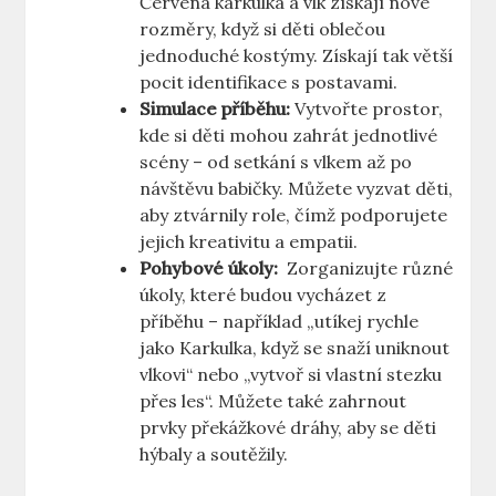
Červená⁢ karkulka ⁢a ​vlk získají nové
rozměry, když⁢ si děti oblečou
jednoduché ​kostýmy. Získají‍ tak větší
pocit identifikace s postavami.
Simulace příběhu:
Vytvořte‌ prostor,
kde si ‌děti mohou zahrát ⁤jednotlivé
scény – od setkání s ⁢vlkem až po⁣
návštěvu babičky. Můžete vyzvat děti,
‍aby ⁢ztvárnily role, čímž podporujete
jejich kreativitu a empatii.
Pohybové⁤ úkoly:
‌ Zorganizujte různé
úkoly, ⁤které budou vycházet z
příběhu – ​například „utíkej rychle
jako Karkulka, když se snaží ⁣uniknout‍
vlkovi“ ⁢nebo „vytvoř si vlastní stezku
‍přes les“. ‌Můžete ‌také zahrnout
prvky překážkové dráhy, ​aby se ‍děti
hýbaly a ⁤soutěžily.