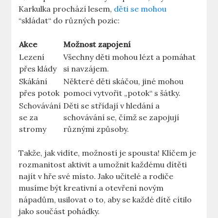
Karkulka⁢ prochází ⁤lesem,
děti ⁢se mohou
​
“skládat“ do různých pozic:
Akce
Možnost zapojení
Lezení
Všechny děti ⁣mohou lézt a⁤ pomáhat
přes klády
si ‌navzájem.
Skákání​
Některé ⁣děti skáčou, ‍jiné mohou
přes potok
pomoci vytvořit „potok“‍ s šátky.
Schovávání
Děti se střídají v hledání a
se za
schovávání se,‍ čímž ‍se⁢ zapojují
stromy
různými způsoby.
Takže, jak vidíte,​ možností je spousta! Klíčem je
rozmanitost aktivit ‌a umožnit každému dítěti
‌najít v​ hře své místo. Jako učitelé ⁣a rodiče
musíme být kreativní‌ a⁢ otevření novým⁢
nápadům, ⁢usilovat o⁣ to, aby se každé dítě cítilo
‌jako součást ⁤pohádky.