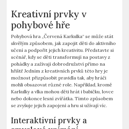
Kreativní prvky v
pohybové hře
Pohybová hra „Červená Karkulka“ se může stát
skvělým způsobem, jak zapojit děti ​do⁣ aktivního
učení a⁢ podpořit⁢ jejich kreativitu. Představte si
scénář, kdy⁣ se​ děti⁤ transformují na postavy z
pohádky a​ zažívají dobrodružství přímo na
hřišti!‍ Jedním⁤ z kreativních prvků této hry je⁣
možnost⁣ přizpůsobit pravidla tak, aby‌ hráči‌
mohli ‌obsazovat různé‌ role. Například,⁢ kromě‍
Karkulky a vlka mohou ​děti hrát ⁣i babičku, lovce
nebo dokonce lesní zvířátka. Tímto ‍způsobem ​
se zvyšuje jejich zapojení a hru si užívají víc.
Interaktivní prvky a