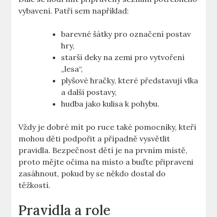
vybavení. Patří⁢ sem například:
barevné šátky pro označení postav
hry,
starší deky na zemi pro vytvoření
‌„lesa“,
plyšové hračky, které představují vlka
a‍ další ⁣postavy,
hudba jako kulisa ⁢k pohybu.
Vždy​ je dobré ⁤mít po​ ruce také⁣ pomocníky, ‍kteří⁤
mohou děti ​podpořit a případně‌ vysvětlit
pravidla. Bezpečnost dětí⁤ je na prvním místě, ​
proto mějte očima na místo ​a buďte připraveni
zasáhnout, pokud by se někdo dostal do
‍těžkostí.
Pravidla a role