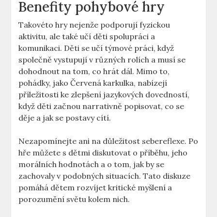
Benefity ‍pohybové hry
Takovéto‌ hry‍ nejenže podporují ⁤fyzickou
aktivitu,⁢ ale⁢ také učí ‌děti⁢ spolupráci‍ a
komunikaci. Děti se učí‌ týmové‍ práci, když
společně vystupují ⁤v různých rolích a ‍musí se
dohodnout na tom,⁤ co ⁤hrát ⁢dál.​ Mimo to,
pohádky, jako Červená​ karkulka,⁤ nabízejí‌
příležitosti ke ⁢zlepšení jazykových dovedností,
když‌ děti začnou narrativně ⁢popisovat,​ co se
⁢děje⁤ a​ jak se ‍postavy cítí.
Nezapomínejte ani na ⁤důležitost sebereflexe. Po​
hře můžete⁢ s dětmi diskutovat o příběhu, jeho
morálních hodnotách a o tom, jak by se​
zachovaly⁤ v podobných‌ situacích. Tato diskuze
pomáhá dětem rozvíjet​ kritické myšlení‍ a
⁤porozumění⁤ světu ​kolem nich.