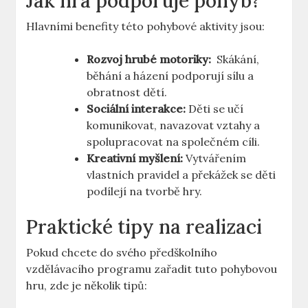
Jak hra⁤ podporuje ⁣pohyb?
Hlavními benefity⁢ této pohybové aktivity⁤ jsou:
Rozvoj hrubé motoriky:
‍ Skákání,
běhání a házení ​podporují ⁢sílu ⁣a‌
obratnost dětí.
Sociální interakce:
‌Děti ​se učí
komunikovat, navazovat vztahy a⁣
spolupracovat na⁤ společném cíli.
Kreativní myšlení:
Vytvářením
vlastních pravidel a ‌překážek se děti
podílejí na tvorbě ​hry.
Praktické tipy na realizaci
Pokud chcete do svého předškolního⁤
vzdělávacího​ programu zařadit tuto pohybovou
hru,⁣ zde je několik tipů: