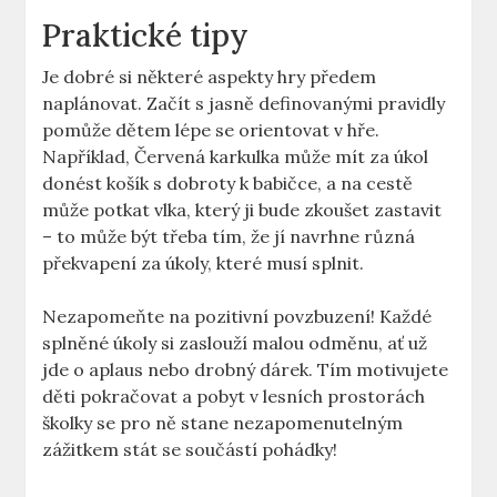
Praktické tipy
Je dobré si některé aspekty hry předem
⁢naplánovat. Začít ​s jasně definovanými pravidly
‍pomůže dětem lépe se orientovat v hře.​
Například, ‌Červená ‍karkulka může ⁤mít‍ za úkol
donést‌ košík s ⁢dobroty k babičce,⁣ a na‌ cestě
může potkat‍ vlka, který ji bude zkoušet zastavit
– to může být třeba tím,⁤ že jí navrhne ⁢různá
překvapení za⁢ úkoly, které musí​ splnit.
Nezapomeňte​ na pozitivní ⁢povzbuzení!‍ Každé
splněné ⁣úkoly si zaslouží malou odměnu, ať už
jde o ⁤aplaus nebo drobný dárek. ‍Tím motivujete
děti‌ pokračovat​ a ⁣pobyt v lesních prostorách​
školky‌ se pro ně ​stane ⁢nezapomenutelným
zážitkem stát se ⁣součástí ‍pohádky!