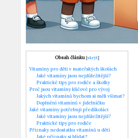
Obsah článku
[
skrýt
]
Vitamíny pro děti v mateřských školách
Jaké vitamíny jsou nejdůležitější?
Praktické tipy pro rodiče a školky
Proč jsou vitamíny klíčové pro vývoj
Jakých vitamínů bychom si měli všímat?
Doplnění vitamínů v jídelníčku
Jaké vitamíny potřebují předškoláci
Jaké vitamíny jsou nejdůležitější?
Praktické tipy pro rodiče
Příznaky nedostatku vitamínů u dětí
Jaké příznaky si hlídat?