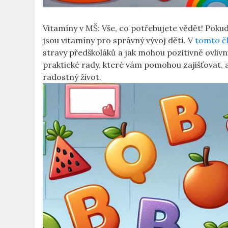
Vitamíny v MŠ: Vše, co potřebujete vědět! Poku
jsou vitamíny pro správný vývoj dětí. V
tomto č
stravy předškoláků a jak mohou pozitivně ovlivni
praktické rady, které vám pomohou zajišťovat, ab
radostný život.