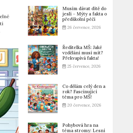
Musím dávat dítě do
jeslí – Mýty a fakta o
elné
předškolní péči
tí
26 července, 2026
a
Ředitelka MŠ: Jaké
vzdělání musí mít?
Překvapivá fakta!
25 července, 2026
Co dělám celý den a
rok? Fascinující
téma pro MŠ!
20 července, 2026
Pohybová hra na
téma stromy: Lesní