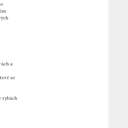
ho
kům
vých
rách a
které se
 v rybách