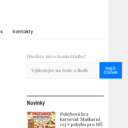
ás
Kontakty
Hledáte něco konkrétního?
Najít
článek
Novinky
Pohybová hra
karneval: Maškarní
rej v pohybu pro MŠ