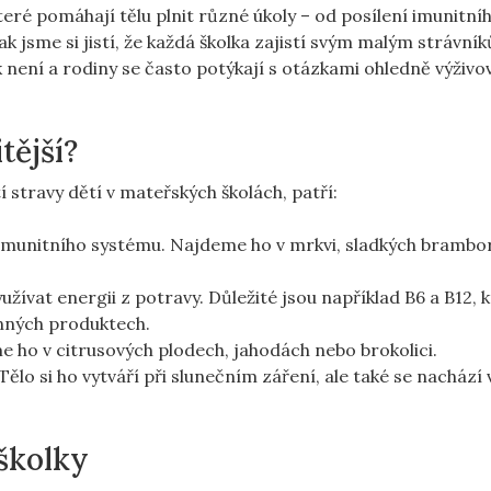
eré pomáhají tělu plnit různé úkoly – od posílení imunitní
 jsme si jistí, že každá školka zajistí svým malým strávní
není a rodiny se často potýkají s otázkami ohledně výživo
tější?
í stravy dětí v mateřských školách, patří:
 a imunitního systému. Najdeme ho v mrkvi, sladkých brambo
yužívat energii z potravy. Důležité jsou například B6 a B12, 
rnných produktech.
me ho v citrusových plodech, jahodách nebo brokolici.
 Tělo si ho vytváří při slunečním záření, ale také se nachází
 školky