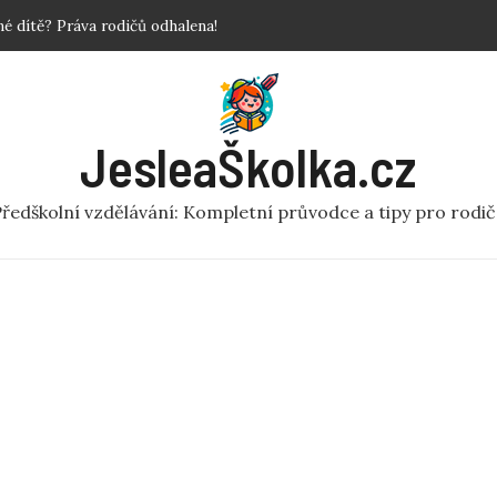
povinné?
 Krok za krokem!
y a fakta o předškolní péči
ní rej v pohybu pro MŠ
JesleaŠkolka.cz
 dítě? Práva rodičů odhalena!
ředškolní vzdělávání: Kompletní průvodce a tipy pro rodi