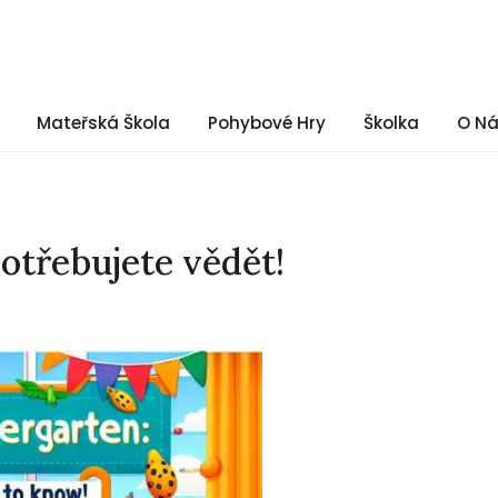
Mateřská Škola
Pohybové Hry
Školka
O N
otřebujete vědět!