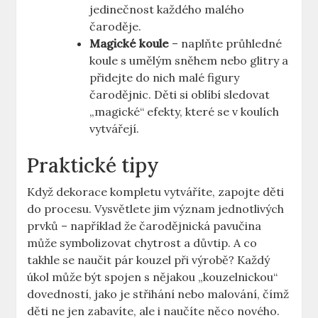
jedinečnost⁢ každého malého‌
čaroděje.
Magické koule
– naplňte průhledné
koule s umělým⁤ sněhem nebo glitry a
přidejte do nich malé figury
čarodějnic. Děti si oblíbí sledovat
„magické“ efekty, které se v​ koulích
vytvářejí.
Praktické tipy
Když dekorace kompletu vytváříte, zapojte děti
do procesu. Vysvětlete jim význam jednotlivých
prvků – například že čarodějnická pavučina​
může‍ symbolizovat chytrost a ‌důvtip.‌ A co
takhle se naučit ​pár kouzel při výrobě? Každý
úkol může být spojen s nějakou „kouzelnickou“⁣
dovedností, jako je střihání nebo malování, čímž
děti ne jen zabavíte, ale i naučíte něco nového.