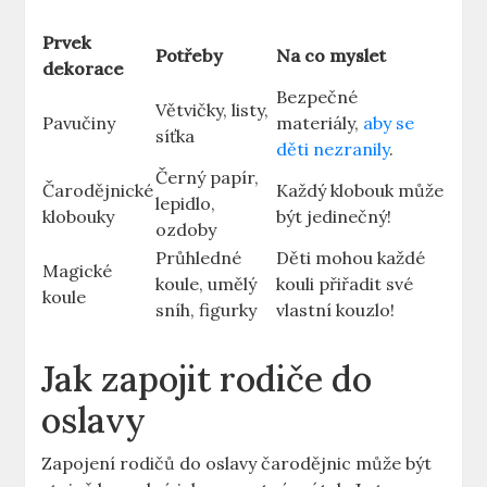
Prvek
Potřeby
Na co myslet
dekorace
Bezpečné
Větvičky, listy,
Pavučiny
materiály,
aby se
síťka
děti nezranily
.
Černý papír,
Čarodějnické
Každý klobouk může
lepidlo,
klobouky
být jedinečný!
ozdoby
Průhledné
Děti mohou každé
Magické
koule, umělý
kouli přiřadit⁢ své
‌koule
sníh, figurky
vlastní kouzlo!
Jak zapojit rodiče do
‌oslavy
Zapojení rodičů do oslavy čarodějnic může ‌být