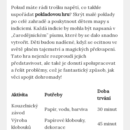
Pokud máte rádi trošku napětí, co ⁤takhle
uspořádat
pokladovou hru
? Skrýt malé poklady
po celé zahradě a poskytnout dětem mapy s
indiciemi. Každá indicie​ by mohla být⁣ napsaná v
„čarodějnickém” písmu, které by se dalo snadno⁤
vytvořit. Děti budou nadšené, když se ocitnou ⁢ve
světě plném tajemství a magických překvapení.
Tato hra​ nejenže ⁤rozproudí jejich
představivost, ale ⁣také je donutí‌ spolupracovat
a řešit problémy, což je fantastický způsob, jak
věci spojit dohromady!
Doba
Aktivita
Potřeby
trvání
Kouzelnický
Papír, vodu, barviva
30 minut
závod
Výroba
Papírové klobouky,
45 minut
klobouků
dekorace