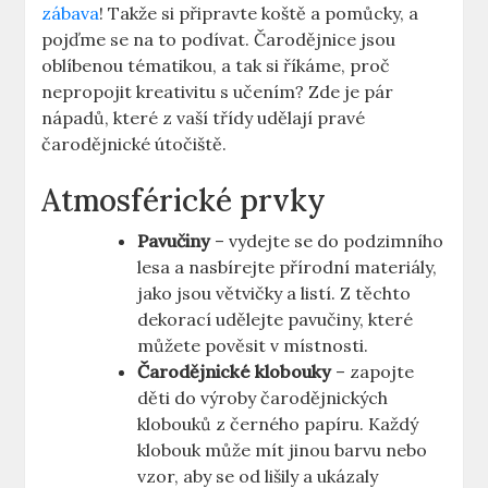
zábava
! Takže si připravte koště⁢ a pomůcky, ⁣a
pojďme se na to podívat. Čarodějnice jsou
oblíbenou tématikou, a⁣ tak si říkáme, proč
nepropojit kreativitu ‌s učením? Zde⁢ je pár
nápadů, ⁢které z vaší ‌třídy udělají pravé
čarodějnické útočiště.
Atmosférické prvky
Pavučiny
– vydejte se do podzimního
lesa a nasbírejte přírodní ⁢materiály,
jako‌ jsou ⁢větvičky⁢ a listí. Z těchto
dekorací udělejte pavučiny, které
můžete pověsit v místnosti.
Čarodějnické klobouky
– zapojte
děti do výroby čarodějnických
klobouků z černého papíru. Každý
klobouk může mít ⁢jinou barvu nebo
vzor, aby se od lišily a ukázaly⁣