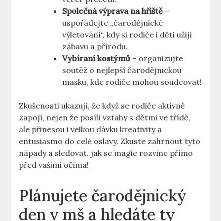
Společná výprava na hřiště
⁣–
uspořádejte „čarodějnické
výletování“, ‍kdy si rodiče i děti užijí
⁤zábavu a přírodu.
Vybíraní kostýmů
– organizujte
soutěž o nejlepší ⁢čarodějnickou
masku, ⁣kde rodiče mohou soudcovat!
Zkušenosti ukazují, že když se rodiče aktivně
zapojí, nejen že posílí vztahy s dětmi ve⁣ třídě,
ale přinesou i⁢ velkou dávku kreativity a⁣
entusiasmo do celé oslavy. Zkuste zahrnout​ tyto
nápady⁣ a sledovat, jak se magie rozvine přímo
před vašimi očima!
Plánujete čarodějnický
den v mš a hledáte ty