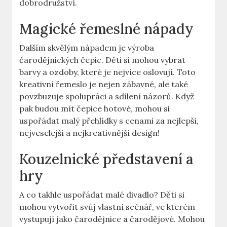
dobrodružství.
Magické řemeslné nápady
Dalším skvělým ⁣nápadem je výroba
čarodějnických čepic. Děti si mohou vybrat
barvy a ozdoby, které je nejvíce oslovují. Toto
kreativní řemeslo je⁣ nejen zábavné, ale také
povzbuzuje spolupráci a sdílení názorů. Když
pak budou mít čepice hotové,⁢ mohou si
uspořádat malý přehlídky s⁤ cenami‍ za nejlepší,
nejveselejší a nejkreativnější design!
Kouzelnické představení a
hry
A co takhle uspořádat malé divadlo? Děti si
mohou ⁤vytvořit svůj vlastní scénář, ve kterém
vystupují jako čarodějnice a čarodějové. Mohou