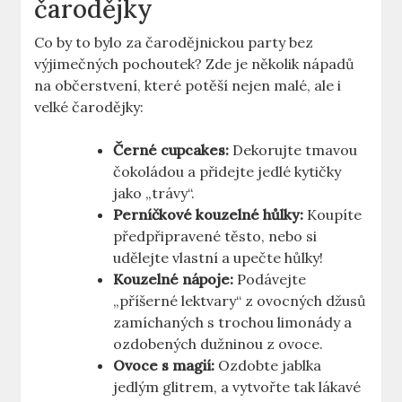
čarodějky
Co by to bylo za čarodějnickou party bez
výjimečných pochoutek? Zde je několik nápadů
na občerstvení, které potěší nejen ⁤malé, ale i
velké čarodějky:
Černé cupcakes:
Dekorujte⁤ tmavou
čokoládou a⁣ přidejte jedlé kytičky
jako „trávy“.
Perníčkové kouzelné hůlky:
Koupíte
předpřipravené těsto, nebo si
udělejte vlastní a upečte ⁤hůlky!
Kouzelné nápoje:
Podávejte
„příšerné lektvary“ z ovocných ​džusů
zamíchaných s trochou limonády a
ozdobených dužninou ⁤z ovoce.
Ovoce⁣ s magií:
Ozdobte jablka
jedlým glitrem, a‍ vytvořte tak lákavé