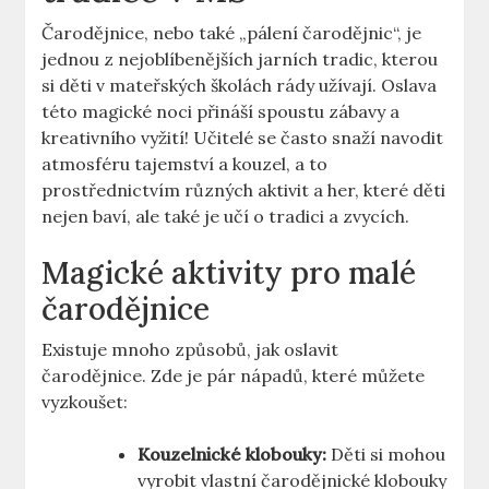
Čarodějnice, nebo také „pálení čarodějnic“, je
jednou z nejoblíbenějších jarních tradic, kterou⁤
si děti ⁤v mateřských školách rády užívají. Oslava
této magické ‌noci přináší ⁤spoustu zábavy⁤ a‍
kreativního vyžití!⁢ Učitelé se často snaží navodit
atmosféru tajemství a kouzel, a to
prostřednictvím různých aktivit a her, které děti
nejen baví, ale také je učí o tradici a zvycích.
Magické aktivity pro malé
čarodějnice
Existuje mnoho způsobů, jak oslavit
čarodějnice. Zde‍ je pár nápadů, které můžete
vyzkoušet:
Kouzelnické klobouky:
Děti si mohou
vyrobit vlastní⁤ čarodějnické klobouky