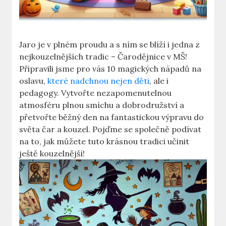
Jaro je v plném proudu a s ním​ se blíží i jedna z
nejkouzelnějších tradic – Čarodějnice v MŠ!
Připravili​ jsme pro vás 10⁢ magických nápadů na
oslavu,
které nadchnou nejen děti
, ale i
pedagogy. ‍Vytvořte nezapomenutelnou
atmosféru plnou smíchu a dobrodružství a
přetvořte běžný den na​ fantastickou výpravu do
světa čar a kouzel. Pojďme se společně podívat
na to, jak můžete tuto krásnou tradici učinit
ještě kouzelnější!