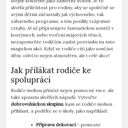
stejně kouzelné jako samotný svátek. Je to
skvělá příležitost pro rodiny, ⁤aby se společně se
svými dětmi zúčastnily jak výchovného, tak
zábavného programu, a tím posílily vzájemné
vztahy.​ Ať už připravujete fantastickou soutěž v
kostýmech, nebo tvoření májových věnců,
nezapomeňte ⁢rodičům zaslat pozvánku na tuto
magickou akci. Když se ‍rodiče cítí jako součást
dění, oživí to nejen atmosféru, ale i celé akce! ⁤
Jak‍ přilákat rodiče ke
spolupráci
Rodiče ⁣mohou ‍přinést nejen pomocné ruce,⁢ ale
také spoustu skvělých nápadů. Vytvořte
dobrovolnickou skupinu
, kam se rodiče mohou⁢
přihlásit, a podělte se o úkoly, jako například:
Příprava dekorací
– pomozte