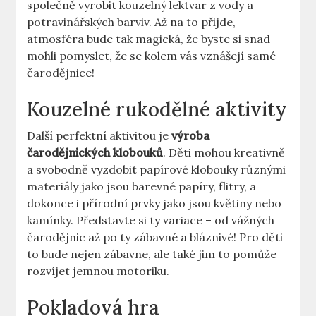
společně vyrobit kouzelný lektvar z vody a‌
potravinářských ⁢barviv. Až na to přijde,
atmosféra bude tak magická, že byste⁣ si snad
mohli pomyslet, ‌že⁢ se kolem vás vznášejí samé
čarodějnice!
Kouzelné rukodělné aktivity
Další perfektní aktivitou je
výroba
čarodějnických klobouků
. Děti mohou kreativně
a svobodně⁤ vyzdobit ‍papírové klobouky různými
materiály jako jsou barevné papíry, flitry, ‌a
dokonce i přírodní prvky jako jsou květiny nebo
kamínky. Představte si ty variace – od vážných
čarodějnic až po ty zábavné a bláznivé! Pro děti
to bude nejen zábavne, ale také jim to pomůže
rozvíjet‌ jemnou motoriku.
Pokladová hra