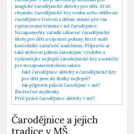
magické čarodějnické aktivity pro děti. Ať už
chystáte čarodějnické hry venku nebo oblíbené
čarodějnice tvoření s dětmi, máme pro vás
vypracovaná témata v mš čarodejnice.
Nezapomeňte zařadit zábavné čarodějnické
úkoly pro děti a tajemné pokusy, které malé
kouzelníky zaručeně nadchnou. Připravte si
také stylovou pálení čarodejnic výzdobu a
vyzkoušejte nejlepší čarodejnické hry a soutěže
pro nezapomenutelnou oslavu.
Jaké čarodějnice aktivity a čarodějnické hry
pro děti jsou do školky nejlepší?
Jak připravit pálení čarodějnic v mš?
Závěrečné myšlenky
Proč právě čarodějnice aktivity v mš?
Čarodějnice a‍ jejich
tradice ​v MŠ