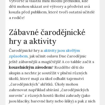
Vytvořte si vlastní mini módní přehlídku, kde
děti ‌mohou ukázat své výtvory a předvést svá
kouzla před ⁤publikem, které⁤ tvoří⁤ ostatní učitelé
a‌ rodiče!
Zábavné​ čarodějnické
hry a aktivity
Čarodějnické hry a
aktivity jsou skvělým
způsobem
, ‍jak učinit oslavu Dne čarodějnic
‍ještě ​zábavnější a magičtější! A​ co takhle začít s
kouzelnickým závodem
? Rozdělte děti do
skupin a nechte je soutěžit v plnění různých
‌úkolů, které mají za úkol odhalit tajemství
„čarodějnických” skřítků. Úkoly mohou
zahrnovat například‌ sbírání „čarodějnických
surovin” z‍ různých koutů školní zahrady (jako
jsou klacíky, ‍barevné listy nebo šišky) ⁤a pak z nich