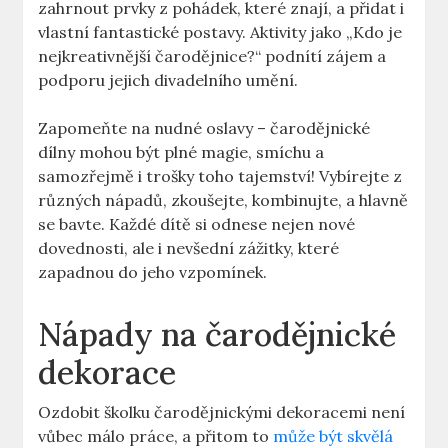
zahrnout prvky z pohádek, které znají, a přidat i
vlastní fantastické ⁢postavy. Aktivity jako „Kdo⁣ je
nejkreativnější čarodějnice?“ podnítí zájem a
podporu jejich divadelního umění.
Zapomeňte na nudné oslavy ​– čarodějnické
dílny​ mohou být plné magie, smíchu a‌
samozřejmě i trošky toho tajemství! Vybírejte z
různých ‍nápadů, zkoušejte,⁤ kombinujte, a hlavně
se bavte. Každé dítě si odnese nejen nové
dovednosti, ale i nevšední ‍zážitky,​ které
zapadnou do jeho vzpomínek.
Nápady na čarodějnické
dekorace
Ozdobit školku čarodějnickými dekoracemi není
vůbec málo práce, a přitom ‍to
může být skvělá