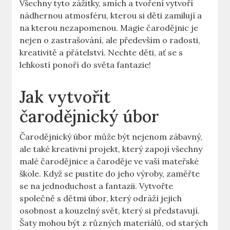
Všechny tyto zážitky, smích⁣ a tvoření vytvoří
nádhernou atmosféru, ⁣kterou si děti zamilují a
⁢na kterou nezapomenou. Magie čarodějnic je
nejen o zastrašování, ale především o radosti,
kreativitě⁤ a⁤ přátelství. ⁤Nechte děti, ať se s
lehkostí ‍ponoří do světa fantazie!
Jak vytvořit
čarodějnický úbor
Čarodějnický úbor může být nejenom zábavný,
ale také⁣ kreativní projekt, který zapojí všechny
malé čarodějnice a čaroděje ve vaší mateřské
škole. Když ⁣se pustíte do jeho výroby, zaměřte
se ‍na jednoduchost a fantazii. Vytvořte
společně s dětmi úbor, který odráží jejich​
osobnost a kouzelný svět, který si představují.
Šaty mohou být z různých materiálů, od starých