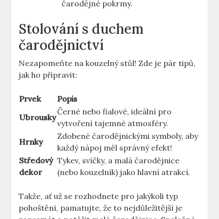
čarodějné pokrmy.
Stolování s duchem
čarodějnictví
Nezapomeňte na kouzelný stůl! Zde je pár⁤ tipů,
jak ho připravit:
Prvek
Popis
Černé nebo fialové, ideální pro
Ubrousky
vytvoření tajemné atmosféry.
Zdobené čarodějnickými symboly, aby
Hrnky
každý nápoj měl správný efekt!
Středový​
Tykev, svíčky, a malá ⁣čarodějnice
dekor
(nebo kouzelník) jako hlavní‌ atrakcí.
Takže, ať už se rozhodnete pro jakýkoli⁤ typ
pohoštění, pamatujte, že to⁣ nejdůležitější je