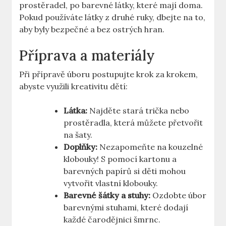
prostěradel, po barevné látky, které mají doma.⁢
Pokud používáte látky z druhé ruky, dbejte na to,
aby byly bezpečné a bez ​ostrých hran.
Příprava a materiály
Při přípravě ​úboru⁤ postupujte krok za krokem,
abyste využili kreativitu dětí:
Látka:
Najděte stará trička ⁢nebo
prostěradla, která můžete přetvořit
na šaty.
Doplňky:
Nezapomeňte na kouzelné
klobouky! S pomocí kartonu ‌a
barevných papírů si děti mohou
vytvořit⁣ vlastní klobouky.
Barevné šátky a stuhy:
Ozdobte úbor
barevnými stuhami, které dodají
každé ⁢čarodějnici šmrnc.