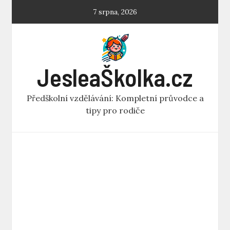
Skip
7 srpna, 2026
to
content
JesleaŠkolka.cz
Předškolní vzdělávání: Kompletní průvodce a
tipy pro rodiče