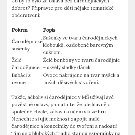
Co by to bylo za oslavu bez čarodějnických
dobrot? Připravte pro děti nějaké tematické
občerstvení:
Pokrm
Popis
Sušenky ve tvaru čarodějnických
Čarodějnické⁤
klobouků, ozdobené barevným
sušenky
cukrem.
Želé
Želé bonbóny ve tvaru čarodějnic
čarodějnice
– skvělý sladký dárek!
Bubáci z
Ovoce nakrájené na⁢ tvar myšek a
ovoce
jiných ⁢děsivých ‍stvoření.
Takže, ačkoliv si čarodějnice v MŠ užívají své
pověstné oslavy, pamatujte, že jde hlavně o
společné chvíle, zábavu a ‍učení skrze hru.
Nenechte si ujít možnost zapojit malé‌
čarodějnice a kouzelníky do tvoření a radosti!
Tím se z hlubokých tradic stanou vzpomínky na