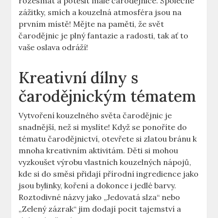
rozesmát a potěšit malé čarodějnice. Společné
zážitky, smích a kouzelná atmosféra ‌jsou⁢ na
prvním⁣ místě! Mějte na paměti, že svět
čarodějnic je ​plný⁢ fantazie a radosti, tak ať to
vaše oslava odráží!
Kreativní ⁤dílny s
čarodějnickým tématem
Vytvoření kouzelného světa čarodějnic je
snadnější, než si myslíte! Když se ponoříte do
tématu čarodějnictví, otevřete si zlatou bránu ⁣k
mnoha kreativním aktivitám. Děti si ⁣mohou
vyzkoušet výrobu vlastních​ kouzelných nápojů,
kde si do směsi ⁣přidají přírodní ingredience jako
jsou bylinky, koření a dokonce i jedlé barvy.
Roztodivné názvy jako „Jedovatá slza“ nebo
„Zelený ⁣zázrak“ jim dodají pocit tajemství ​a‌