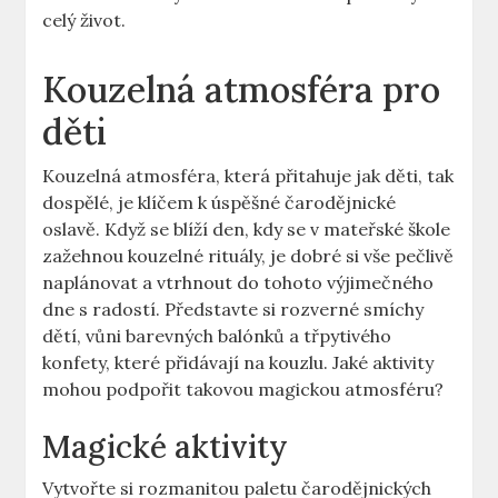
celý život.
Kouzelná atmosféra pro
děti
Kouzelná atmosféra, která přitahuje jak děti, tak
dospělé, je klíčem k úspěšné čarodějnické
oslavě. Když se blíží den,‌ kdy se v mateřské škole
zažehnou kouzelné rituály, je dobré si vše⁢ pečlivě
naplánovat a vtrhnout do tohoto výjimečného
dne s radostí. Představte si rozverné smíchy
dětí, vůni barevných balónků a třpytivého
konfety,⁣ které přidávají na kouzlu. Jaké aktivity
mohou podpořit takovou magickou atmosféru?
Magické aktivity
Vytvořte si rozmanitou paletu ‌čarodějnických