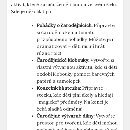
aktivit, které zaručí, že děti budou ve ‍svém živlu.
Zde je několik ​tipů:
Pohádky o čarodějnicích:
Připravte
si čarodějnickému tématu
přizpůsobené pohádky. Můžete je i
dramatizovat – děti milují hrát
různé role!
Čarodějnické klobouky:
Vytvořte si
vlastní výtvarnou aktivitu, kde si děti
ozdobí klobouky pomocí barevných
papírů a samolepek.
Kouzelnická ‍stezka:
Připravte
stezku, kde děti plní úkoly ‍a hledají
„magické“ předměty. ⁣Na konci je
čeká sladká odměna!
Čarodějné výtvarné dílny:
Vytvořte
prostor ⁢pro tvoření, kde děti mohou
malovat, stříhat a kombinovat různé