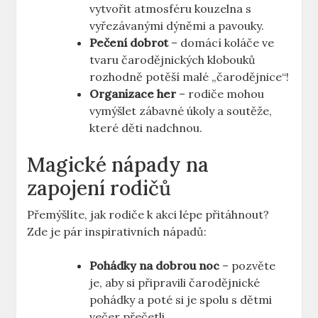
vytvořit atmosféru kouzelna s
vyřezávanými dýněmi a pavouky.
Pečení dobrot
– ⁤domácí koláče ve
tvaru čarodějnických klobouků
rozhodně potěší malé „čarodějnice“!
Organizace‍ her
– rodiče mohou
vymýšlet zábavné ‌úkoly a soutěže,
které děti​ nadchnou.
Magické​ nápady na
zapojení rodičů
Přemýšlíte, jak rodiče k akci lépe přitáhnout?
Zde je pár inspirativních nápadů:
Pohádky‌ na dobrou ⁢noc
– pozvěte‌
je, aby si připravili čarodějnické
pohádky a poté si je spolu s⁢ dětmi
večer přečetli.