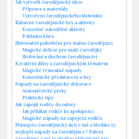
Jak vytvořit čarodějnický úbor
Příprava a materiály
Vytvoření⁤ čarodějnického klobouku
Zábavné​ čarodějnické hry a aktivity
Kouzelné rukodělné aktivity
Pokladová hra
Slavnostní pohoštění ⁤pro malou čarodějnici
Magické delicie pro malé čarodějky
Stolování s duchem čarodějnictví
Kreativní ⁤dílny s čarodějnickým tématem
Magické řemeslné nápady
Kouzelnické představení a hry
Nápady na čarodějnické dekorace
Atmosférické prvky
Praktické tipy
Jak zapojit rodiče do ‌oslavy
Jak‍ přilákat rodiče ke spolupráci
Magické​ nápady na zapojení rodičů
Plánujete čarodějnický den v mš a hledáte ty
nejlepší nápady na čarodějnice? Pálení
čarodějnic v mš je skvělou příležitostí pro