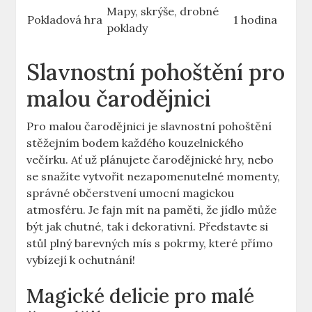
Mapy, skrýše, drobné
Pokladová hra
1 hodina
‍poklady
Slavnostní pohoštění ⁤pro
malou čarodějnici
Pro malou čarodějnici je slavnostní pohoštění⁣
stěžejním bodem každého kouzelnického
večírku. ‌Ať už plánujete čarodějnické hry, nebo
se ​snažíte vytvořit nezapomenutelné momenty,
správné občerstvení umocní magickou
atmosféru.⁢ Je ⁤fajn mít na paměti, že⁤ jídlo může
být jak chutné, tak ⁤i dekorativní. Představte si⁣
stůl plný barevných mís s pokrmy, které přímo
vybízejí k ochutnání!
Magické delicie pro malé