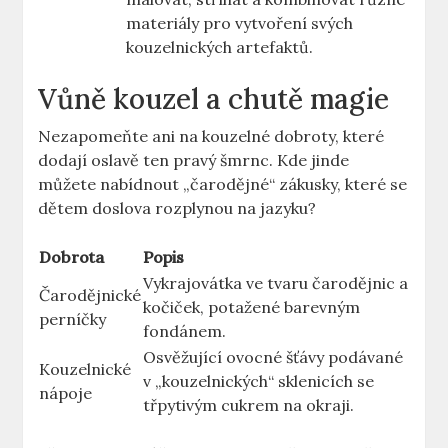
materiály pro vytvoření svých
kouzelnických artefaktů.
Vůně kouzel a chutě⁢ magie
Nezapomeňte ani na kouzelné dobroty, které
dodají oslavě ​ten pravý šmrnc. Kde jinde
můžete nabídnout „čarodějné“ zákusky, ‍které se
dětem doslova rozplynou na jazyku?
Dobrota
Popis
Vykrajovátka ve tvaru čarodějnic a
Čarodějnické
kočiček, potažené barevným
perníčky
fondánem.
Osvěžující ovocné šťávy podávané‍
Kouzelnické
v „kouzelnických“ sklenicích se
nápoje
třpytivým cukrem na okraji.