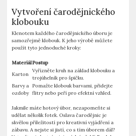
Vytvoření⁤ čarodějnického
klobouku
Klenotem každého čarodějnického úboru⁣ je
samozřejmě klobouk. K jeho‌ výrobě můžete
použít⁢ tyto jednoduché kroky:
Materiál
Postup
Vyřízněte kruh na základ klobouku a
Karton
trojúhelník pro špičku.
Barvy‌ a
Pomažte klobouk‍ barvami, přidejte
ozdoby
flitry nebo peří pro efektní vzhled.
Jakmile máte hotový úbor, nezapomeňte si
udělat několik fotek. Oslava čarodějnic je
skvělou příležitostí pro kreativní vyjádření a
zábavu. A nejste si jistí, co s tím úborem ⁤dál?