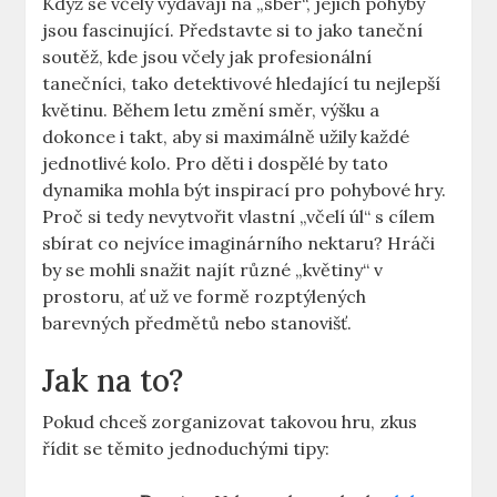
Když se včely vydávají na „sber“, jejich pohyby
jsou fascinující. Představte si to jako taneční
soutěž, kde jsou včely jak profesionální
tanečníci, tako detektivové hledající tu nejlepší
květinu. Během letu změní směr, výšku a
dokonce i takt, aby si maximálně užily každé
jednotlivé kolo. Pro děti i dospělé by tato
dynamika mohla být inspirací pro pohybové hry.
Proč si tedy nevytvořit vlastní „včelí úl“ s cílem
sbírat co nejvíce imaginárního nektaru? Hráči
by se mohli snažit najít různé „květiny“ v
prostoru, ať už ve formě rozptýlených
barevných předmětů nebo stanovišť.
Jak na to?
Pokud chceš zorganizovat takovou hru, zkus
řídit se těmito jednoduchými tipy: