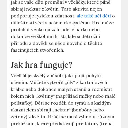
jak se vaše děti promění v včeličky, které pilně
sbírají nektar z květin. Tato aktivita nejen
podporuje fyzickou zdatnost,
ale také učí děti
o
důležitosti včel v našem ekosystému. Hra může
probíhat venku na zahradě, v parku nebo
dokonce ve školním hřišti, kde si děti užijí
přírodu a dovědí se něco nového o těchto
fascinujících stvořeních.
Jak hra funguje?
Včelí úl je skvělý způsob, jak spojit pohyb s
učením. Můžete vytvořit „úly“ z kartonových
krabic nebo dokonce malých stanů a rozmístit
kolem nich „květiny“ (například míčky nebo malé
polštářky). Děti se rozdělí do týmů a s každým
ukazatelem sbírají „nektar“ (bonbóny nebo
žetony) z květin. Hráči se musí vyhnout různým
překážkám, které představují predátory (třeba