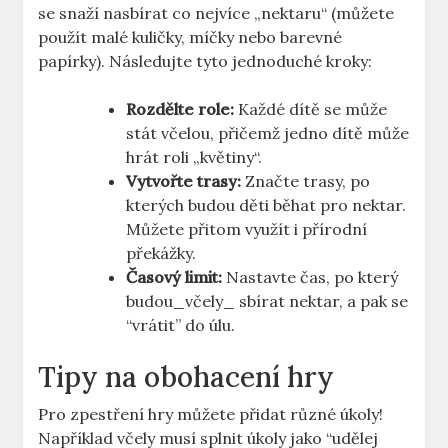
se snaží nasbírat co nejvíce „nektaru“ (můžete
použít malé kuličky, míčky nebo barevné
papírky). Následujte tyto jednoduché kroky:
Rozdělte role:
Každé dítě se může
stát včelou, přičemž jedno dítě může
hrát roli „květiny“.
Vytvořte trasy:
Značte trasy, po
kterých budou děti běhat pro nektar.
Můžete přitom využít i přírodní
překážky.
Časový limit:
Nastavte čas, po který
budou_včely_ sbírat nektar, a pak se
“vrátit” do úlu.
Tipy na obohacení hry
Pro zpestření hry můžete přidat různé úkoly!
Například včely musí splnit úkoly jako “udělej