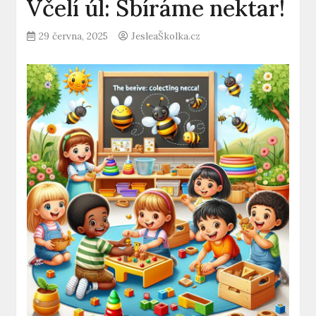
Včelí úl: Sbíráme nektar!
29 června, 2025
JesleaŠkolka.cz