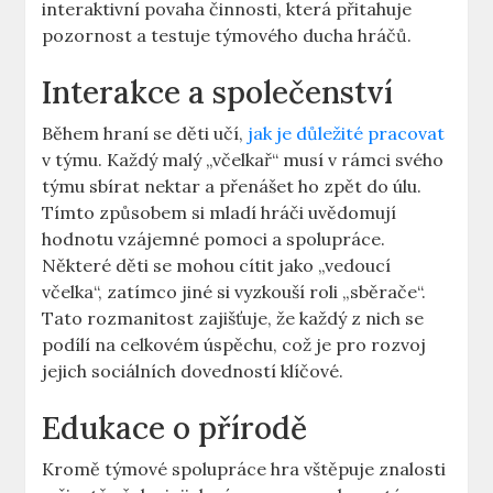
interaktivní povaha činnosti, která přitahuje
pozornost a testuje týmového ducha hráčů.
Interakce a společenství
Během hraní se děti učí,
jak je důležité pracovat
v týmu. Každý malý „včelkař“ musí v rámci svého
týmu sbírat nektar a přenášet ho zpět do úlu.
Tímto způsobem si mladí hráči uvědomují
hodnotu vzájemné pomoci a spolupráce.
Některé děti se mohou cítit jako „vedoucí
včelka“, zatímco jiné si vyzkouší roli „sběrače“.
Tato rozmanitost zajišťuje, že každý z nich se
podílí na celkovém úspěchu, což je pro rozvoj
jejich sociálních dovedností klíčové.
Edukace o přírodě
Kromě týmové spolupráce hra vštěpuje znalosti