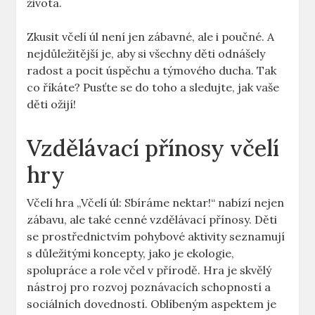
života.
Zkusit včelí úl není jen zábavné, ale i poučné. A
nejdůležitější je, aby si všechny děti odnášely
radost a pocit úspěchu a týmového ducha. Tak
co říkáte? Pusťte se do toho a sledujte, jak vaše
děti ožijí!
Vzdělávací přínosy včelí
hry
Včelí hra „Včelí úl: Sbíráme nektar!“ nabízí nejen
zábavu, ale také cenné vzdělávací přínosy. Děti
se prostřednictvím pohybové aktivity seznamují
s důležitými koncepty, jako je ekologie,
spolupráce a role včel v přírodě. Hra je skvělý
nástroj pro rozvoj poznávacích schopností a
sociálních dovedností. Oblíbeným aspektem je