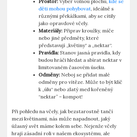
Prostor:
Vyber volnou plochu,
kde se
děti mohou pohybovat
, ideálně s
různými překážkami, aby se cítily
jako opravdové včely.
Materiály:
Připrav kroužky, míče
nebo jiné předměty, které
představují „květiny“ a „nektar“.
Pravidla:
Stanov jasná pravidla, kdy
budou hráči hledat a sbírat nektar v
limitovaném časovém úseku.
Odměny:
Neboj se přidat malé
odměny pro vítěze. Může to být klíč
k „úlu“ nebo zlatý med kořeněný
“nektar” – kompot!
Při pohledu na včely, jak bezstarostně tančí
mezi květinami, nás může napadnout, jaký
úžasný svět máme kolem sebe. Nejenže včely
hrají zásadní roli v našem ekosystému, ale