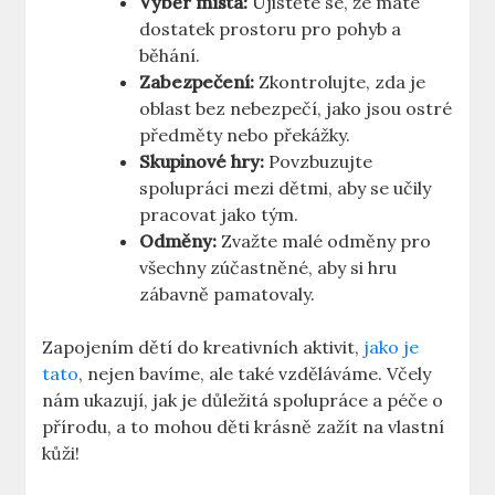
Výběr místa:
Ujistěte se, že máte
dostatek prostoru pro pohyb a
běhání.
Zabezpečení:
Zkontrolujte, zda je
oblast bez nebezpečí, jako jsou ostré
předměty nebo překážky.
Skupinové hry:
Povzbuzujte
spolupráci mezi dětmi, aby se učily
pracovat jako tým.
Odměny:
Zvažte malé odměny pro
všechny zúčastněné, aby si hru
zábavně pamatovaly.
Zapojením dětí do kreativních aktivit,
jako je
tato
, nejen bavíme, ale také vzděláváme. Včely
nám ukazují, jak je důležitá spolupráce a péče o
přírodu, a to mohou děti krásně zažít na vlastní
kůži!