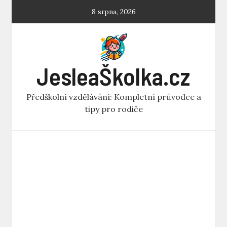
Skip
8 srpna, 2026
to
content
JesleaŠkolka.cz
Předškolní vzdělávání: Kompletní průvodce a
tipy pro rodiče