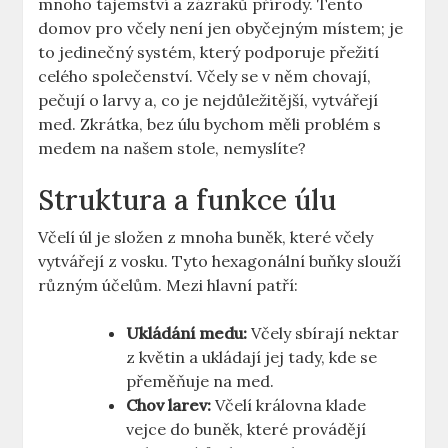
mnoho tajemství a zázraků přírody. Tento
domov pro včely není jen obyčejným místem; je
to jedinečný systém, který podporuje přežití
celého společenství. Včely se v něm chovají,
pečují o larvy a, co je nejdůležitější, vytvářejí
med. Zkrátka, bez úlu bychom měli problém s
medem na našem stole, nemyslíte?
Struktura a funkce úlu
Včelí úl je složen z mnoha buněk, které včely
vytvářejí z vosku. Tyto hexagonální buňky slouží
různým účelům. Mezi hlavní patří:
Ukládání medu:
Včely sbírají nektar
z květin a ukládají jej tady, kde se
přeměňuje na med.
Chov larev:
Včelí královna klade
vejce do buněk, které provádějí