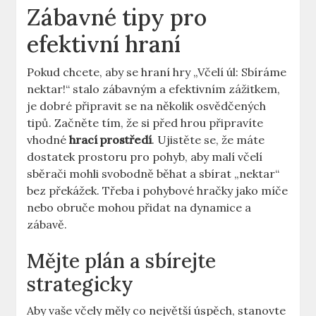
Zábavné tipy pro
efektivní hraní
Pokud chcete, aby se hraní hry „Včelí úl: Sbíráme
nektar!“ stalo zábavným a efektivním zážitkem,
je dobré připravit se na několik osvědčených
tipů. Začněte tím, že si před hrou připravíte
vhodné
hrací prostředí
. Ujistěte se, že máte
dostatek prostoru pro pohyb, aby malí včelí
sběrači mohli svobodně běhat a sbírat „nektar“
bez překážek. Třeba i pohybové hračky jako míče
nebo obruče mohou přidat na dynamice a
zábavě.
Mějte plán a sbírejte
strategicky
Aby vaše včely měly co největší úspěch, stanovte