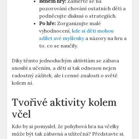
Během hry:
Zaměřte se na
pozorování chování ostatních dětí a
podněcujte diskusi o strategiích.
Po hře:
Zorganizujte malé
vyhodnocení,
kde si děti mohou
sdílet své myšlenky
a názory na hru a
to, co se naučily.
Díky těmto jednoduchým aktivitám se zábava
snoubí s učením, a děti si tak odnesou nejen
radostný zážitek, ale i cenné znalosti o světě
kolem ní.
Tvořivé aktivity kolem
včel
Kdo by si pomyslel, že pohybová hra na včelky
může být tak zábavná a užitečná? Představte si,