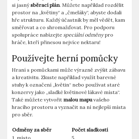
si jasný
sběrací plán
. Můžete například rozdělit
prostor na „květiny“ a „čmeláky“, abyste dodali
hře strukturu. Každý účastník by měl vědět, kam
směřovat a co shromažďovat. Pro podporu
spolupráce nabízejte
speciální odměny
pro
hráče, kteří přinesou nejvíce nektaru!
Používejte herní pomůcky
Hraní s pomůckami může výrazně zvýšit zábavu
a kreativitu. Zkuste například využít barevné
stuhy k označení „květin“ nebo používat staré
konzervy jako „sladké květinové lákavé místa“.
Také můžete vytvořit
malou mapu
vašeho
hracího prostoru a vyznačit na ní nejlepší místa
pro sběr.
Odměny za sběr
Počet sladkostí
1. místo
5