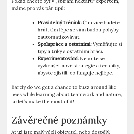
Pokud chcete být v „sbírání nektaru“ expertem,
máme pro vás pár tipů:
Pravidelný trénink:
Čím více budete
hrát, tím lépe se vám budou pohyby
zautomatizovávat.
Spolupráce s ostatními:
Vyměňujte si
tipy a triky s ostatními hráči.
Experimentování:
Nebojte se
vyzkoušet nové strategie a techniky,
abyste zjistili, co funguje nejlépe.
Rarely do we get a chance to buzz around like
bees while learning about teamwork and nature,
so let’s make the most of it!
Závěrečné poznámky
Ať už jste malý včelí objevitel, nebo dospělý,