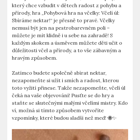
který chce vzbudit v dětech radost z pohybu a
přírody, hra „Pohybová hra na včelky: Včelí úl:
Sbíráme nektar!“ je přesně to pravé. Včelky
nemusí být jen na pestrobarevném poli –
můžete je mít klidně i u sebe na zahradě! S
každým skokem a úsměvem můžete děti učit o
důležitosti včel a přírody, a to vše zábavným a
hravým způsobem.
Zatímco budete společně sbírat nektar,
nezapomeňte si užít i smích a radost, kterou
toto vyžití přinese. Takže nezapomeňte, včelí úl
čeká na vaše objevování! Pusťte se do hry a
staňte se skutečnými malými včelími mistry. Kdo
ví, možná si tímto způsobem vytvoříte
vzpomínky, které budou sladší než med! 🐝✨