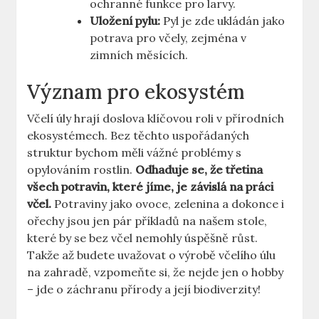
ochranné funkce pro larvy.
Uložení pylu:
Pyl je zde ukládán jako
potrava pro včely, zejména v
zimních měsících.
Význam pro ekosystém
Včelí úly hrají doslova klíčovou roli v přírodních
ekosystémech. Bez těchto uspořádaných
struktur bychom měli vážné problémy s
opylováním rostlin.
Odhaduje se, že třetina
všech potravin, které jíme, je závislá na práci
včel.
Potraviny jako ovoce, zelenina a dokonce i
ořechy jsou jen pár příkladů na našem stole,
které by se bez včel nemohly úspěšně růst.
Takže až budete uvažovat o výrobě včelího úlu
na zahradě, vzpomeňte si, že nejde jen o hobby
– jde o záchranu přírody a její biodiverzity!