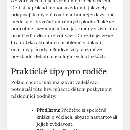
o životě včel a jejich významu pro ekosystém.
Děti si například mohou uvědomit, jak včely
přispívají k opylení rostlin a tím nejen k výrobě
medu, ale i k vyrůstání různých plodin. Také se
podrobněji seznámí s tím, jak změny v životním
prostředí ovlivňují život včel. Důležité je, že se
hra dotýká aktuálních problémů v oblasti
ochrany přírody a Biodiverzity, což může
povzbudit debatu o ekologických otázkách.
Praktické tipy pro rodiče
Pokud chcete maximalizovat vzdělávací
potenciál této hry, můžete dětem poskytnout
následující podněty:
Před hrou:
Přečtěte si společně
knížku o včelách, abyste nastartovali
jejich zvědavost.