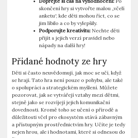
Dopřejte si čas na vyhodnocení:
Po
skončení hry si vytvořte malou „včelí
anketu“, kde děti mohou říct, co se
jim líbilo a co by vylepšily.
Podporujte kreativitu:
Nechte děti
přijít s jejich verzí pravidel nebo
nápady na další hry!
Přidané hodnoty ze hry
Děti si často neuvědomují, jak moc se učí, když
se hrají. Tato hra není pouze o pohybu, ale také
o spolupráci a strategickém myšlení. Můžete
pozorovat, jak se vytvářejí vztahy mezi dětmi,
stejně jako se rozvíjejí jejich komunikační
dovednosti. Kromě toho se učení o přírodě a
důležitosti včel pro ekosystém stává zábavným
a přístupným prostřednictvím hry. Učíte je tedy
nejen hrou, ale i hodnotami, které si odnesou do