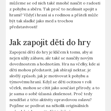
můžeme se od nich také mnohé naučit o radosti
z pohybu a sběru. Tak proč to nezkusit spojit s
hrami? Vždyť i hraní si s rodinou a přáteli může
být tak sladké jako med s trochou
představivosti!
Jak zapojit děti do hry
Zapojení dětí do hry je klíčem k tomu, aby si
nejen užily zábavu, ale také se naučily novým
dovednostem a hodnotám. Hra na včelky, kde si
děti mohou představit, jak sbírají nektar, je
skvělý způsob, jak je motivovat k pohybu a
týmovému hraní. Když se děti ocitnou v roli
včelek, mohou se cítit jako součást přírody, a to
je sama o sobě úžasná zkušenost. Proč tedy
neudělat z této aktivity opravdovou oslavu?
Pojďme se podívat na několik originálních