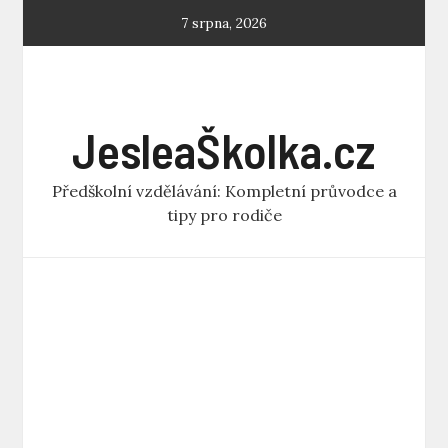
Skip
7 srpna, 2026
to
content
JesleaŠkolka.cz
Předškolní vzdělávání: Kompletní průvodce a
tipy pro rodiče