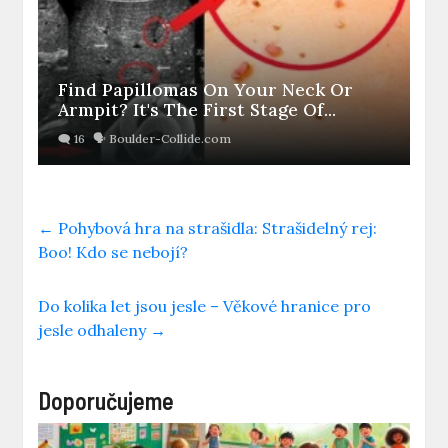
Find Papillomas On Your Neck Or
Armpit? It's The First Stage Of...
←
Pohybová hra na strašidla: Strašidelný rej:
Boo! Kdo se nebojí?
Do kolika let jsou jesle – Věkové hranice pro
jesle odhaleny
→
Doporučujeme