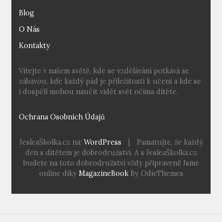
Blog
O Nás
Kontakty
Vítejte v našem světě, kde se vzdělávání potkává se
zábavou, kde každý pád je příležitostí k učení a kde se
i dospělí mohou naučit vidět svět očima dítěte.
Ochrana Osobních Údajů
JesleaŠkolka.cz na:
WordPress
|
Pamatujte, že každý
den s dítětem je dobrodružství. A s JesleaŠkolka.cz
budete na toto dobrodružství vždy připraveni! Jsme
online díky
MagazineBook
By OdieThemes