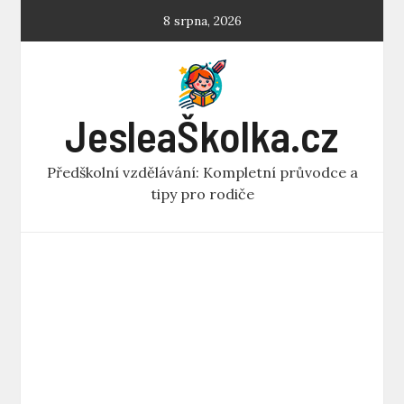
Skip
8 srpna, 2026
to
content
JesleaŠkolka.cz
Předškolní vzdělávání: Kompletní průvodce a
tipy pro rodiče