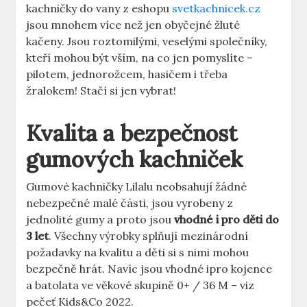
kachničky do vany z eshopu
svetkachnicek.cz
jsou mnohem více než jen obyčejné žluté
kačeny. Jsou roztomilými, veselými společníky,
kteří mohou být vším, na co jen pomyslíte –
pilotem, jednorožcem, hasičem i třeba
žralokem! Stačí si jen vybrat!
Kvalita a bezpečnost
gumových kachniček
Gumové kachničky Lilalu neobsahují žádné
nebezpečné malé části, jsou vyrobeny z
jednolité gumy a proto jsou
vhodné i pro děti do
3 let
. Všechny výrobky splňují mezinárodní
požadavky na kvalitu a děti si s nimi mohou
bezpečně hrát. Navíc jsou vhodné ipro kojence
a batolata ve věkové skupině 0+ / 36 M – viz
pečeť Kids&Co 2022.