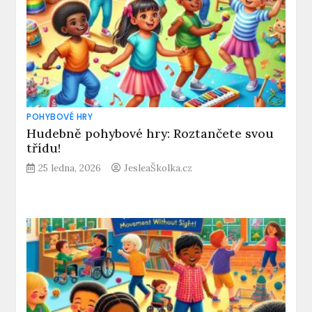
POHYBOVÉ HRY
Hudebně pohybové hry: Roztančete svou
třídu!
25 ledna, 2026
JesleaŠkolka.cz