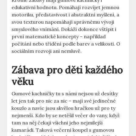
Kromě zábavy mají gumové kachničky i
edukativní hodnotu. Pomáhají rozvíjet jemnou
motoriku, představivost i abstraktní myšlení, a
svou texturou napomáhají správnému vývoji
smyslového vnímání. Dokáží dokonce vštípit i
první matematické koncepty – například
počítání nebo třídění podle barev a velikosti. O
sociálním rozvoji ani nemluvě.
Zábava pro děti každého
věku
Gumové kachničky tu s námi nejsou už desítky
let jen tak pro nic za nic – mají své jedinečné
kouzlo a navíc jsou skvělou hračkou už pro ty
nejmenší. Kdo by se netěšil večer do vany, když
tam na něj čekají všichni jeho nejmilejší
kamarádi. Taková večerní koupel s gumovou