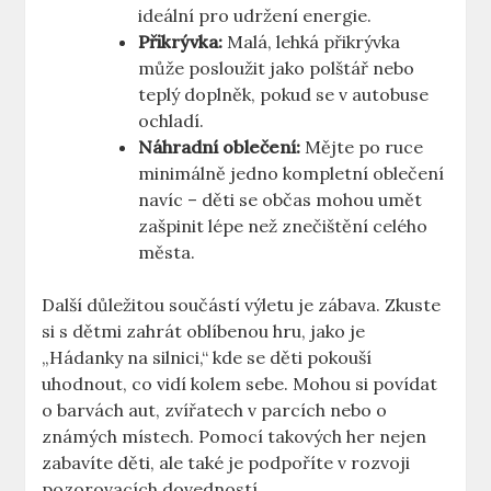
ideální pro udržení ⁢energie.
Přikrývka:
Malá, lehká ‌přikrývka
může ⁤posloužit jako polštář nebo⁤
teplý doplněk,⁣ pokud se v autobuse‍
ochladí.
Náhradní oblečení:
Mějte po ruce​
minimálně jedno kompletní ‌oblečení
navíc⁢ – děti se občas⁣ mohou umět
zašpinit ⁢lépe než ⁢znečištění celého
⁣města.
Další‍ důležitou součástí výletu je zábava. Zkuste
si s​ dětmi zahrát oblíbenou hru, jako je
„Hádanky‌ na silnici,“ kde⁣ se děti pokouší
uhodnout, co‍ vidí kolem sebe. Mohou si povídat
o barvách aut, zvířatech v parcích nebo o
známých ⁤místech. Pomocí takových her‍ nejen
‌zabavíte děti, ale také je podpoříte v rozvoji
pozorovacích ‍dovedností.