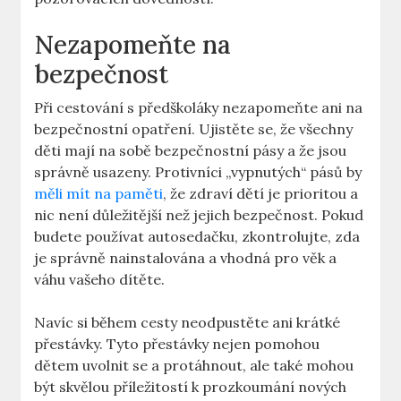
Nezapomeňte na
bezpečnost
Při‍ cestování s‍ předškoláky nezapomeňte ani na
bezpečnostní opatření. ‌Ujistěte se, ⁢že všechny
děti mají na‌ sobě bezpečnostní pásy⁢ a ⁣že jsou
správně usazeny. ⁢Protivníci „vypnutých“ pásů by
měli ​mít na paměti
, že zdraví⁣ dětí je prioritou a
nic není důležitější než jejich ‌bezpečnost. Pokud
budete používat autosedačku, zkontrolujte, ‍zda
je správně nainstalována⁢ a vhodná pro věk a
⁣váhu vašeho dítěte.
Navíc si během cesty neodpustěte‍ ani krátké
⁣přestávky. Tyto přestávky ‌nejen pomohou
dětem⁤ uvolnit se a protáhnout,‍ ale také mohou
‌být skvělou příležitostí k⁣ prozkoumání nových