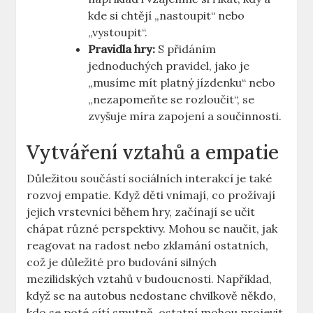
kde si ⁤chtějí „nastoupit“ nebo​
„vystoupit“.
Pravidla hry:
S přidáním
jednoduchých pravidel, jako je
⁢„musíme mít platný jízdenku“‌ nebo ​
„nezapomeňte se rozloučit“, se
zvyšuje míra zapojení⁤ a součinnosti.
Vytváření vztahů a empatie
Důležitou součástí sociálních ⁣interakcí‍ je také
rozvoj empatie. Když‌ děti vnímají,⁣ co‍ prožívají ​
jejich vrstevníci během hry, začínají se učit
chápat různé perspektivy. Mohou se⁢ naučit, ⁢jak
reagovat na radost ‌nebo zklamání ostatních,⁢
což je důležité⁣ pro budování silných
mezilidských vztahů​ v budoucnosti. Například,
když se⁣ na autobus nedostane⁢ chvilkově někdo,
kdo se‍ poté cítí smutně, ostatní‌ mohou projevit