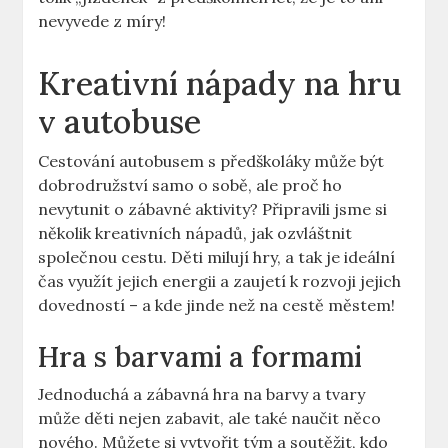
nevyvede z míry!
Kreativní nápady na hru
v autobuse
Cestování autobusem s předškoláky může⁣ být
dobrodružství ⁤samo o sobě, ‍ale proč ho
nevytunit o ​zábavné aktivity? Připravili jsme si
několik ⁢kreativních nápadů, jak ozvláštnit
společnou cestu. Děti ⁢milují hry, a tak je ‍ideální
čas využít jejich energii a ​zaujetí k rozvoji jejich
dovedností – a kde jinde než ‌na cestě městem!
Hra s barvami a formami
Jednoduchá a zábavná hra na barvy a tvary
může děti nejen zabavit, ale také⁤ naučit něco
nového.⁣ Můžete si vytvořit tým a soutěžit, ‍kdo