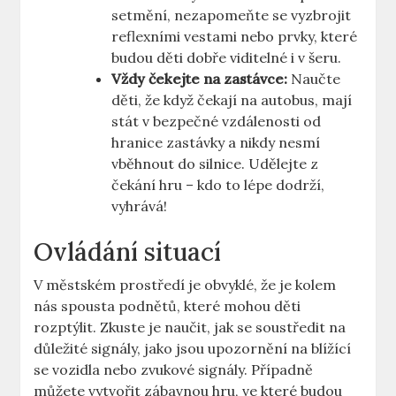
setmění, nezapomeňte se ‍vyzbrojit
reflexními vestami nebo prvky, které⁣
budou ⁣děti dobře viditelné i v šeru.
Vždy čekejte na zastávce:
Naučte
⁢děti, že ​když čekají na autobus, ⁣mají
⁣stát ⁣v bezpečné ⁤vzdálenosti od
hranice zastávky a nikdy nesmí
vběhnout do silnice. Udělejte ​z
čekání hru ‌– kdo to lépe dodrží,
vyhrává!
Ovládání ⁣situací
V ⁣městském prostředí je ‍obvyklé, že je ⁤kolem
nás spousta podnětů, které mohou děti
rozptýlit. Zkuste je naučit, jak se soustředit na
⁣důležité signály, jako jsou upozornění na blížící
se vozidla nebo⁤ zvukové signály.​ Případně
můžete vytvořit zábavnou hru, ve ⁣které budou