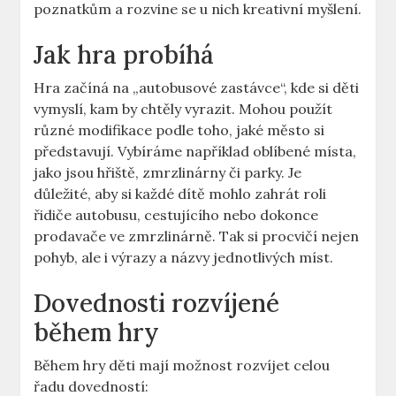
poznatkům a rozvine ⁣se u‍ nich‍ kreativní myšlení.
Jak hra probíhá
Hra začíná na ‍„autobusové⁣ zastávce“, kde si děti
vymyslí, kam by chtěly⁣ vyrazit. ‌Mohou ​použít
různé modifikace podle toho, jaké⁢ město si
představují. Vybíráme například oblíbené místa,
jako jsou hřiště, zmrzlinárny‍ či parky. Je‌
důležité,‍ aby si každé dítě mohlo zahrát​ roli
řidiče autobusu, cestujícího nebo dokonce
⁣prodavače ⁣ve zmrzlinárně. Tak ⁤si ⁢procvičí ‌nejen
pohyb,⁤ ale‍ i výrazy ​a názvy jednotlivých míst.
Dovednosti⁤ rozvíjené
během hry
Během hry děti mají možnost rozvíjet celou
řadu dovedností: