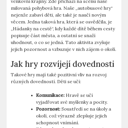
venkovní krajiny. Zde přichází‌ na scénu naše
milovaná pohybová hra. ⁤Naše „autobusové ‌hry“
nejenže⁣ zabaví děti, ale ⁣také je naučí ⁤novým
věcem. Jedna taková ‌hra, která se osvědčila, ‍je
„Hádanky na cestě“, ‌kdy každé dítě během cesty
popisuje část ​města, ​a ostatní se snaží
uhodnout, o co ‍se jedná. Tato ​aktivita zvyšuje
jejich pozornost a vzbuzuje v nich zájem‍ o ‌okolí.
Jak hry rozvíjejí dovednosti
Takové hry mají také pozitivní ⁢vliv na rozvoj
různých dovedností. Děti ​se učí:
Komunikace:
Hravě se učí
vyjadřovat​ své myšlenky a‌ pocity.
Pozornost:
⁢Soustředí se na úkoly a
okolí, což výrazně⁤ zlepšuje jejich
schopnost‍ vnímání.