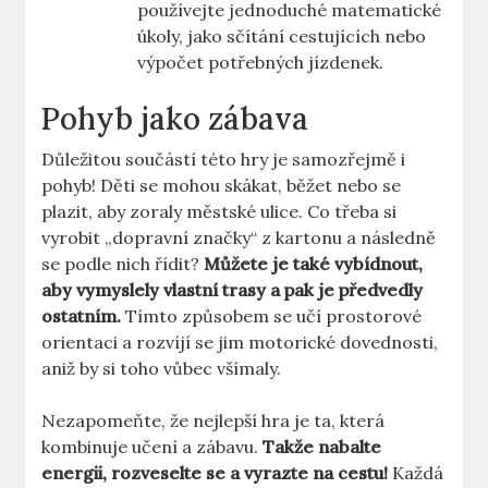
používejte ‌jednoduché ⁣matematické
úkoly,⁤ jako sčítání cestujících nebo
výpočet potřebných⁤ jízdenek.
Pohyb ​jako zábava
Důležitou součástí této hry ⁣je⁢ samozřejmě i
⁢pohyb!⁢ Děti ​se ⁣mohou skákat, běžet nebo se
plazit, aby‌ zoraly městské ulice.‌ Co třeba⁢ si
vyrobit „dopravní značky“ z kartonu a ⁣následně
se podle nich řídit?
Můžete je také vybídnout,
aby vymyslely vlastní trasy a pak⁣ je ‍předvedly
ostatním.
Tímto způsobem se učí prostorové
‍orientaci a rozvíjí se jim ⁣motorické dovednosti,
aniž by si toho⁤ vůbec všímaly.
Nezapomeňte, že nejlepší hra je ta, která
kombinuje učení ⁣a zábavu.
Takže nabalte
energii, rozveselte⁢ se a vyrazte ⁤na cestu!
Každá