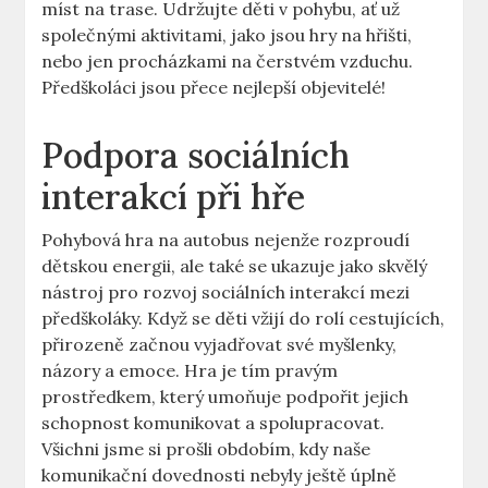
míst ‌na trase. Udržujte děti​ v pohybu, ať ​už‌
společnými aktivitami, jako jsou hry na ‌hřišti,
nebo ​jen procházkami na čerstvém⁢ vzduchu.
Předškoláci jsou ‍přece ⁢nejlepší ⁤objevitelé!
Podpora sociálních
interakcí při hře
Pohybová hra na autobus nejenže rozproudí
dětskou energii, ale⁤ také se ukazuje jako skvělý
nástroj pro rozvoj sociálních interakcí mezi
předškoláky. Když ⁣se ⁤děti ‌vžijí do​ rolí cestujících,
‍přirozeně začnou vyjadřovat své myšlenky,
⁤názory a emoce. Hra je ⁣tím pravým
prostředkem, který umoňuje podpořit ⁢jejich
schopnost komunikovat a spolupracovat. ​
Všichni⁤ jsme si prošli obdobím, kdy naše
komunikační ‌dovednosti nebyly ještě⁢ úplně‌