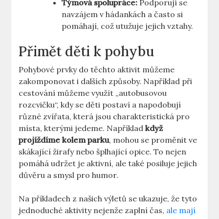
Týmová spolupráce:
‌Podporují se
navzájem v hádankách‌ a ​často si
pomáhají,⁤ což utužuje jejich ​vztahy.
Přimět děti k ​pohybu
Pohybové prvky ‍do⁤ těchto aktivit ​můžeme‍
zakomponovat i dalších způsoby. Například ​při
cestování můžeme využít „autobusovou
rozcvičku“,​ kdy se⁣ děti ‌postaví a napodobují
různé zvířata,‌ která jsou charakteristická pro
místa, kterými jedeme. Například
když
projíždíme ‍kolem parku
,‌ mohou se‌ proměnit ve
skákající ⁢žirafy ⁣nebo šplhající​ opice. To nejen
pomáhá udržet ​je aktivní, ale také posiluje‌ jejich
důvěru a smysl pro humor.
Na⁣ příkladech z⁢ našich‍ výletů se ukazuje, že tyto
jednoduché aktivity nejenže zaplní čas,
ale mají