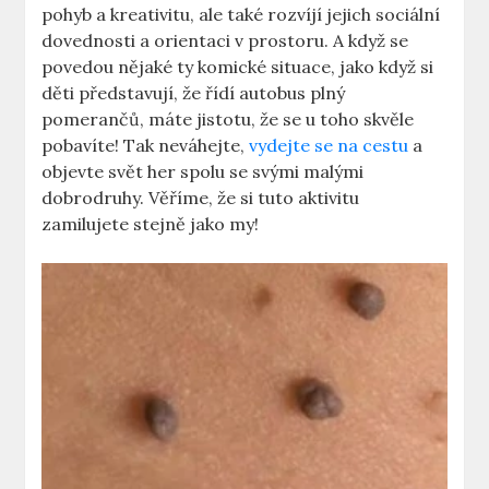
pohyb a kreativitu, ale také ⁤rozvíjí​ jejich sociální
dovednosti a⁢ orientaci⁣ v ​prostoru.⁢ A když ‍se
povedou nějaké ty komické situace, jako když si
děti představují, že ⁤řídí autobus plný‍
pomerančů, máte jistotu, že se u toho skvěle
pobavíte! Tak neváhejte,
vydejte se na cestu
‍a
objevte svět her spolu se svými malými⁤
dobrodruhy. Věříme,​ že si ⁢tuto aktivitu
zamilujete stejně jako my!