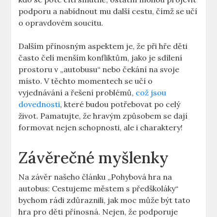
podporu a nabídnout mu další cestu, čímž se učí
o opravdovém soucitu.
Dalším⁤ přínosným⁣ aspektem je, že při hře děti
často čelí menším konfliktům, ‌jako je sdílení
prostoru v „autobusu“ ⁢nebo ⁤čekání ‌na svoje‌
místo.‌ V těchto ‌momentech se ⁤učí ⁣o
vyjednávání a řešení⁤ problémů,
což jsou
dovednosti
, které ⁤budou potřebovat po​ celý
život. ​Pamatujte, že hravým způsobem‌ se dají
⁤formovat nejen schopnosti, ‍ale i charaktery!
Závěrečné myšlenky
Na závěr​ našeho článku „Pohybová hra na
autobus: Cestujeme městem s předškoláky“
bychom rádi zdůraznili, jak moc může‍ být tato
hra pro děti přínosná. ‍Nejen,​ že ​podporuje