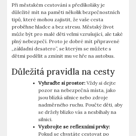
Při městském⁣ cestování​ s předškoláky je
⁣důležité mít na paměti několik bezpečnostních
tipů, které‍ mohou ​zajistit, že vaše cesta
proběhne hladce a bez ⁢stresu. Městský život
⁣může být pro malé děti velmi vzrušující, ale také
plný nebezpečí. Proto je dobré⁣ mít ⁢připravené
„základní desatero”,⁣ se kterým se ⁣můžete s
dětmi podělit ‍a zmínit mu ve hře ⁢na autobus.
Důležitá pravidla na cesty
Vyhraďte si prostor:
Vždy‍ si dejte
pozor na nebezpečná místa, jako
jsou blízká silnice nebo zdroje
nadměrného ruchu. Poučte děti, aby
se‍ držely ⁣blízko ⁢vás a nesbíhaly na
‌silnici.
Vyzbrojte se reflexními prvky:
Pokud se chystáte cestovat po