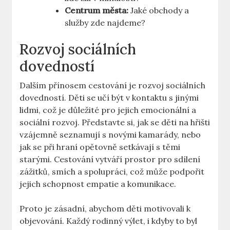
Centrum města:
Jaké obchody⁢ a
služby zde najdeme?
Rozvoj sociálních
dovedností
Dalším přínosem cestování je rozvoj sociálních
dovedností. Děti se učí být v⁢ kontaktu s jinými
lidmi, což je‍ důležité pro jejich emocionální ⁣a​
sociální​ rozvoj. Představte si, ⁣jak se děti na ⁤hřišti
vzájemně seznamují s novými kamarády, nebo
jak se při hraní ⁢opětovně setkávají s těmi
starými. Cestování vytváří‌ prostor pro ‌sdílení
⁤zážitků, smích ‌a ⁢spolupráci, což může podpořit
⁤jejich schopnost⁤ empatie ⁤a komunikace.
Proto je zásadní, abychom děti ​motivovali k
objevování. ‍Každý rodinný výlet, ​i kdyby ⁤to​ byl