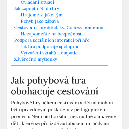
Ovládání ⁣situací
Jak zapojit‍ děti do hry
Hrajeme si​ jako tým
Pohyb ​jako zábava
Cestování s předškoláky: Co⁢ nezapomenout
Nezapomeňte na bezpečnost
Podpora sociálních interakcí při hře
Jak hra podporuje spolupráci
Vytváření vztahů a empatie
Závěrečné myšlenky
Jak ⁣pohybová⁣ hra
obohacuje‍ cestování
Pohybové hry‌ během cestování ​s dětmi mohou⁤
být opravdovým⁣ pokladem v pedagogickém
procesu. Není nic horšího, než nudné a unavené
děti,⁤ které se při ⁤jízdě⁢ autobusem mračily na