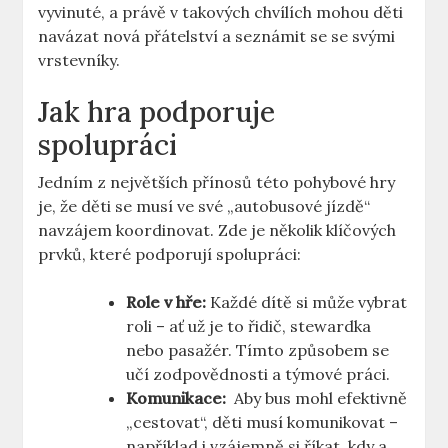
vyvinuté, ⁣a právě v⁤ takových⁣ chvílích mohou děti
navázat nová ⁤přátelství a​ seznámit se se svými
vrstevníky.
Jak hra podporuje
spolupráci
Jedním z⁢ největších přínosů‌ této pohybové hry
⁤je, že děti ⁣se⁢ musí⁢ ve​ své „autobusové jízdě“
navzájem koordinovat. Zde ⁢je několik klíčových​
prvků, které podporují ‍spolupráci:
Role v hře:
Každé dítě si může vybrat
roli⁢ – ať už je ⁤to řidič, stewardka
nebo​ pasažér. Tímto‍ způsobem ‌se
učí zodpovědnosti a týmové práci.
Komunikace:
‌ Aby bus⁤ mohl efektivně
„cestovat“, ​děti musí komunikovat –
například i vzájemně si ‍říkat,‍ kdy ‌a