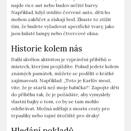
najde více aut nebo⁣ budov určité barvy.
Například, když uvidíte červené auto, děti ho
mohou⁢ zakřičet a​ získají⁢ bod. Zkuste ‍to ztížit
tím,‍ že budete vyžadovat⁣ specifické tvary, jako ​
jsou‍ kulaté lampy nebo čtvercové okna.
Historie kolem nás
Další skvělou aktivitou⁢ je vyprávění příběhů o​
místech, kterými projíždíte. ⁤Pokud jedete‌ kolem
známých památek, můžete se podělit​ o ⁣krátké
zajímavosti. ⁣Například: „Toto je Karlův most,
víte, že je‍ starší než moje babička?“. Zapojte děti
do příběhu ⁤tak, že je požádáte, ⁤aby⁤ vymyslely
⁢vlastní bajky o ⁣tom, co by se tam mohlo
‍odehrávat. ⁣Možná udělají z ‍mostu cesty pro
trpaslíky nebo ⁣tajné útočiště pro‌ draky!
Hledání pokladů