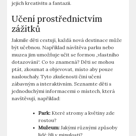
‍jejich kreativitu a fantazii.
Učení prostřednictvím
zážitků
Jakmile děti cestují, každá nová destinace může
být učebnou. Například návštěva‍ parku nebo
muzea jim ⁣umožňuje učit se formou „vlastního⁣
dotazování“. Co ​to znamená? Děti ‍se mohou
ptát,⁣ zkoumat a objevovat, místo aby pouze
naslouchaly.⁢ Tyto zkušenosti činí učení
zábavným⁢ a ‌interaktivním.‍ Seznamte ⁣děti​ s‍
jednoduchými informacemi o místech, ⁢která
⁢navštěvují, například:
Park:
Které⁣ stromy a ⁣květiny zde
rostou?
Mužeum:
Jakými⁣ různými způsoby
lidé žili v minulosti?