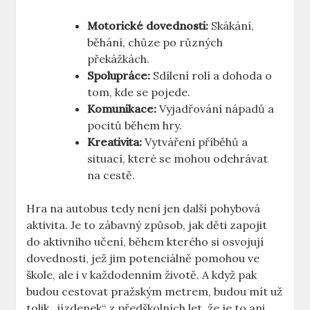
Motorické dovednosti:
Skákání,
běhání, chůze po⁢ různých
překážkách.
Spolupráce:
Sdílení‌ rolí a⁢ dohoda o
tom, kde se pojede.
Komunikace:
​Vyjadřování⁢ nápadů a
pocitů během hry.
Kreativita:
Vytváření příběhů a
situací, které ⁢se mohou odehrávat
na⁢ cestě.
Hra na ⁣autobus tedy není jen další⁣ pohybová
⁤aktivita. Je‍ to ‍zábavný způsob, jak děti zapojit⁤
do aktivního učení, během kterého si osvojují
dovednosti, jež ​jim ⁣potenciálně pomohou ve
škole, ale i v každodenním životě. A když ‍pak
budou cestovat pražským metrem, budou mít už
​tolik „jízdenek“ z předškolních let, že ⁣je to ani