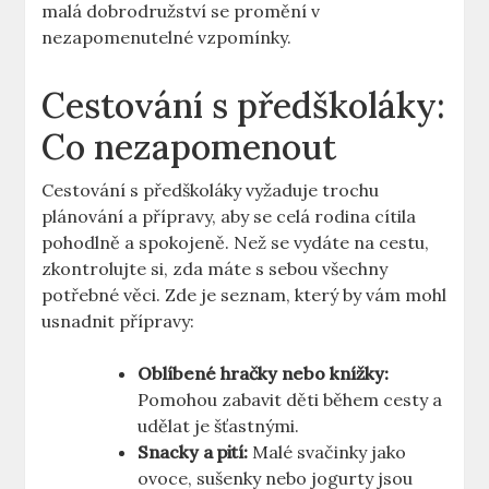
malá dobrodružství se promění v
nezapomenutelné vzpomínky.
Cestování s předškoláky:
Co⁢ nezapomenout
Cestování s ‌předškoláky‌ vyžaduje⁤ trochu
plánování a přípravy, aby se⁤ celá ⁤rodina cítila ​
pohodlně a spokojeně. Než se⁤ vydáte na cestu,
zkontrolujte ⁢si, zda máte s sebou všechny
potřebné věci.⁢ Zde je‌ seznam, který by vám mohl
usnadnit přípravy:
Oblíbené hračky nebo⁣ knížky:
⁣Pomohou zabavit ‌děti během cesty⁣ a ​
udělat je šťastnými.
Snacky a pití:
Malé⁣ svačinky jako
⁣ovoce, sušenky‍ nebo jogurty jsou