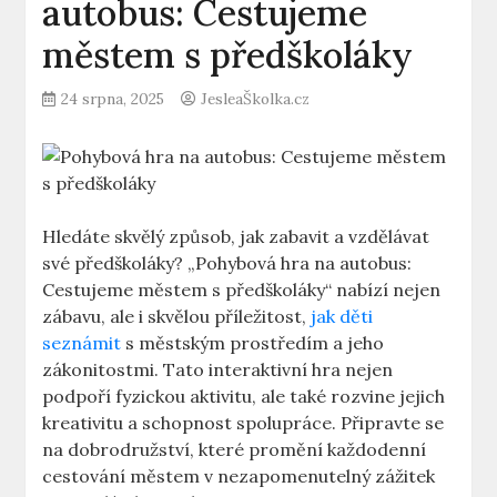
autobus: Cestujeme
městem s předškoláky
24 srpna, 2025
JesleaŠkolka.cz
Hledáte skvělý​ způsob, jak zabavit a vzdělávat
své předškoláky? „Pohybová hra na autobus:
Cestujeme městem s předškoláky“⁢ nabízí nejen
zábavu, ale i⁢ skvělou příležitost,
jak děti
seznámit
s městským prostředím a jeho
zákonitostmi. Tato interaktivní hra nejen
podpoří fyzickou ⁣aktivitu, ​ale také⁣ rozvine‍ jejich
kreativitu⁣ a schopnost spolupráce.⁣ Připravte se
na dobrodružství, ⁤které promění ⁢každodenní
‌cestování městem v nezapomenutelný zážitek