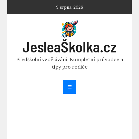
Skip
9 srpna, 2026
to
content
JesleaŠkolka.cz
Předškolní vzdělávání: Kompletní průvodce a
tipy pro rodiče