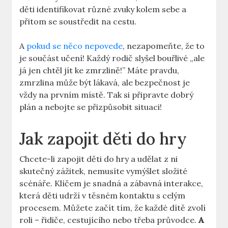
děti ‌identifikovat ⁢různé zvuky kolem sebe a
přitom se soustředit na​ cestu.
A
pokud se něco nepovede
, nezapomeňte, ⁣že⁤ to
je součást ⁣učení! Každý⁤ rodič slyšel ​bouřlivé „ale
já jen ⁢chtěl jít ke⁣ zmrzlině!” Máte ⁢pravdu,⁤
zmrzlina může být lákavá, ale bezpečnost je
vždy na ‌prvním místě.‍ Tak si připravte dobrý
plán⁤ a nebojte se přizpůsobit situaci!
Jak zapojit‍ děti do hry
Chcete-li zapojit‍ děti do hry a udělat z ni‌
skutečný zážitek, nemusíte ⁢vymýšlet složité⁣
scénáře.⁣ Klíčem je snadná a zábavná‍ interakce,
která děti udrží⁣ v těsném kontaktu s ⁣celým⁢
procesem. ‍Můžete začít tím, že každé ⁣dítě zvolí
roli –‌ řidiče, cestujícího ⁢nebo třeba ⁢průvodce.
A