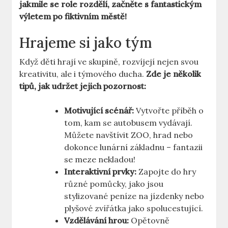
jakmile ⁢se role rozdělí, začněte s fantastickým
výletem po fiktivním‌ městě!
Hrajeme si​ jako tým
Když děti hrají ve skupině, rozvíjejí nejen svou
kreativitu, ale⁤ i týmového ducha.
Zde je několik
tipů, ‍jak udržet jejich pozornost:
Motivující ⁢scénář:
Vytvořte​ příběh o
tom, kam ⁣se​ autobusem vydávají.
Můžete navštívit ZOO, ⁢hrad nebo
dokonce⁣ lunární základnu – fantazii
se meze nekladou!
Interaktivní prvky:
Zapojte do hry
různé pomůcky, jako ⁤jsou
stylizované peníze ​na jízdenky nebo
plyšové ⁤zvířátka jako spolucestující.
Vzdělávání hrou:
Opětovně