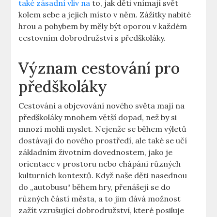
také zásadní vliv na
⁤to, jak děti⁤ vnímají svět
kolem ⁣sebe a jejich místo ​v něm.​ Zážitky‍ nabité
hrou a pohybem by⁢ měly ‍být‍ oporou v každém
cestovním dobrodružství s předškoláky.
Význam cestování pro
předškoláky
Cestování a objevování nového​ světa ​mají na
předškoláky ⁣mnohem větší dopad, než by si
mnozí⁢ mohli myslet. Nejenže se⁢ během ⁣výletů
⁢dostávají do nového prostředí, ale také ⁤se učí
‌základním životním dovednostem, jako je
⁣orientace v ‍prostoru nebo chápání⁢ různých‍
kulturních kontextů. Když naše děti nasednou
do „autobusu“ během hry, přenášejí se do
různých částí města, a to jim dává možnost
zažít vzrušující dobrodružství, které posiluje