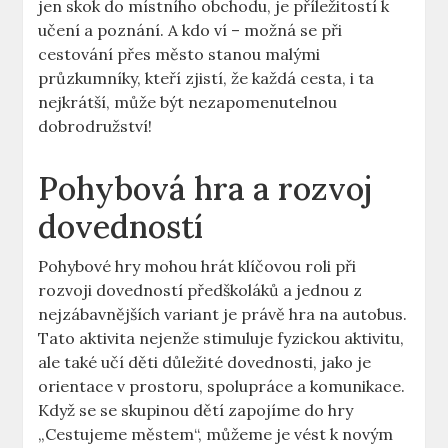
‌jen ⁢skok do⁤ místního obchodu, je příležitostí k
učení a poznání. A kdo ví⁤ – ​možná ⁤se při
cestování ‌přes⁤ město stanou malými
průzkumníky, kteří zjistí, že každá cesta, i ta
nejkrátší, může být ⁤nezapomenutelnou
dobrodružství!
Pohybová hra a rozvoj
dovedností
Pohybové hry mohou hrát klíčovou ‍roli při
rozvoji dovedností předškoláků a jednou z
nejzábavnějších variant je právě hra na autobus.
⁣Tato aktivita nejenže ​stimuluje fyzickou aktivitu,
ale ⁣také​ učí děti důležité dovednosti, jako je
orientace v prostoru,‌ spolupráce a komunikace.
Když ‌se se skupinou dětí zapojíme do⁢ hry
„Cestujeme městem“, můžeme je vést k novým