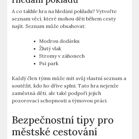
A ​co ⁣takhle ‌hra na hledání ‍pokladu? Vytvořte
seznam věcí, které mohou ‌děti během cesty
najít. Seznam může obsahovat:
Modrou dodávku
Žlutý⁢ vlak
Stromy v záhonech
Psí park
Každý člen týmu může mít⁣ svůj vlastní seznam⁢ a
soutěžit, kdo ho dříve splní. Tato hra nejenže‍
zaměstná děti, ale ⁤také podpoří jejich
pozorovací schopnosti ⁢a ​týmovou práci.
Bezpečnostní tipy pro
městské cestování