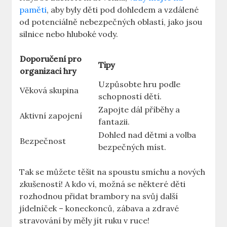
paměti
, aby byly děti pod dohledem a vzdálené
od potenciálně nebezpečných oblastí, jako jsou
silnice nebo hluboké vody.
Doporučení pro
Tipy
organizaci hry
Uzpůsobte hru podle
Věková skupina
schopností dětí.
Zapojte dál příběhy a
Aktivní zapojení
fantazii.
Dohled nad dětmi a volba
Bezpečnost
bezpečných míst.
Tak se můžete těšit na spoustu smíchu a nových
zkušeností! A kdo ví, možná se některé děti
rozhodnou přidat brambory na svůj další
jídelníček – koneckonců, zábava a zdravé
stravování by měly jít ruku v ruce!