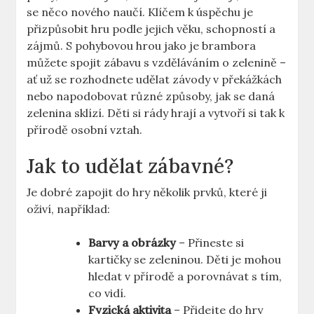
se něco nového naučí. Klíčem k úspěchu je
přizpůsobit hru podle jejich věku, schopností a
zájmů. S pohybovou hrou jako je brambora
můžete spojit zábavu s vzděláváním o zelenině –
ať už se rozhodnete udělat závody v překážkách
nebo napodobovat různé způsoby, jak se daná
zelenina sklízí. Děti si rády hrají a vytvoří si tak k
přírodě osobní vztah.
Jak to udělat zábavné?
Je dobré zapojit do hry několik prvků, které ji
oživí, například:
Barvy a obrázky
– Přineste si
kartičky se zeleninou. Děti je mohou
hledat v přírodě a porovnávat s tím,
co vidí.
Fyzická aktivita
– Přidejte do hry