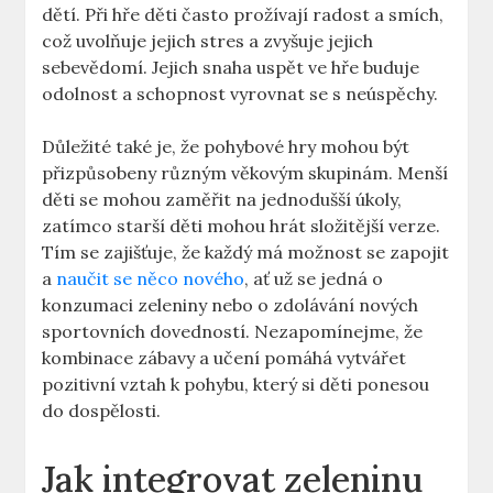
dětí. Při hře děti často prožívají radost a smích,
což uvolňuje jejich stres a zvyšuje jejich
sebevědomí. Jejich snaha uspět ve hře buduje
odolnost a schopnost vyrovnat se s neúspěchy.
Důležité také je, že pohybové hry mohou být
přizpůsobeny různým věkovým skupinám. Menší
děti se mohou zaměřit na jednodušší úkoly,
zatímco starší děti mohou hrát složitější verze.
Tím se zajišťuje, že každý má možnost se zapojit
a
naučit se něco nového
, ať už se jedná o
konzumaci zeleniny nebo o zdolávání nových
sportovních dovedností. Nezapomínejme, že
kombinace zábavy a učení pomáhá vytvářet
pozitivní vztah k pohybu, který si děti ponesou
do dospělosti.
Jak integrovat zeleninu