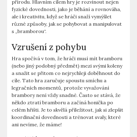
přírodu. Hlavním cílem hry je rozvinout nejen
fyzické dovednosti, jako je běhání a rovnováha,
ale i kreativitu, když se hráči snaží vymýšlet
různé způsoby, jak se pohybovat a manipulovat
s „bramborou“.
Vzrušení z pohybu
Hra spočívá v tom, že hráči musí mít bramboru
(nebo jiný podobný předmět) mezi svými koleny
a snažit se přitom co nejrychleji doběhnout do
cíle. Tato hra zaručuje spoustu smíchu a
legračních momentů, protože vyvažování
brambory není vždy snadné. Často se stává, že
někdo ztratí bramboru a začíná honička po
celém hřišti. Je to skvělá příležitost, jak si zlepšit
koordinační dovednosti a trénovat svaly, které
ani nevíme, že máme!