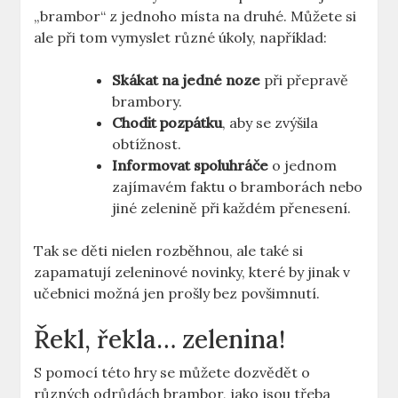
„brambor“ z jednoho místa na druhé. Můžete si
ale při tom vymyslet různé úkoly, například:
Skákat na jedné noze
při přepravě
brambory.
Chodit pozpátku
, aby se zvýšila
obtížnost.
Informovat spoluhráče
o jednom
zajímavém faktu o bramborách nebo
jiné zelenině při každém přenesení.
Tak se děti nielen rozběhnou, ale také si
zapamatují zeleninové novinky, které by jinak v
učebnici možná jen prošly bez povšimnutí.
Řekl, řekla… zelenina!
S pomocí této hry se můžete dozvědět o
různých odrůdách brambor, jako jsou třeba