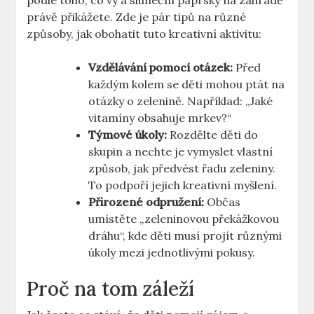
podle toho, co vy a sluneční paprsky na zahradě
právě přikážete. Zde je pár tipů na různé
způsoby, jak obohatit tuto kreativní aktivitu:
Vzdělávání pomocí otázek:
Před
každým kolem se děti mohou ptát na
otázky o zelenině. Například: „Jaké
vitamíny obsahuje mrkev?“
Týmové úkoly:
Rozdělte děti do
skupin a nechte je vymyslet vlastní
způsob, jak předvést řadu zeleniny.
To podpoří jejich kreativní myšlení.
Přirozené odpružení:
Občas
umístěte „zeleninovou překážkovou
dráhu“, kde děti musí projít různými
úkoly mezi jednotlivými pokusy.
Proč na tom záleží