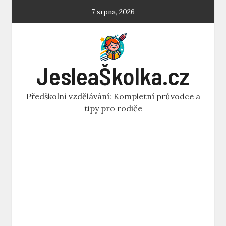
Skip
7 srpna, 2026
to
content
JesleaŠkolka.cz
Předškolní vzdělávání: Kompletní průvodce a
tipy pro rodiče