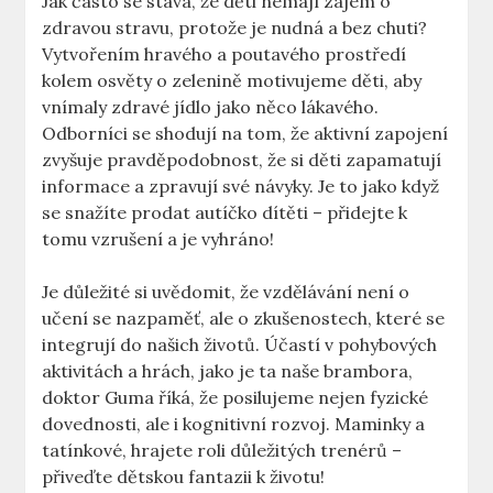
Jak často se stává, že děti nemají zájem o
zdravou stravu, protože je nudná a bez chuti?
Vytvořením hravého a poutavého prostředí
kolem osvěty o zelenině motivujeme děti, aby
vnímaly zdravé jídlo jako něco lákavého.
Odborníci se shodují na tom, že aktivní zapojení
zvyšuje pravděpodobnost, že si děti zapamatují
informace a zpravují své návyky. Je to jako když
se snažíte prodat autíčko dítěti – přidejte k
tomu vzrušení a je vyhráno!
Je důležité si uvědomit, že vzdělávání není o
učení se nazpaměť, ale o zkušenostech, které se
integrují do našich životů. Účastí v pohybových
aktivitách a hrách, jako je ta naše brambora,
doktor Guma říká, že posilujeme nejen fyzické
dovednosti, ale i kognitivní rozvoj. Maminky a
tatínkové, hrajete roli důležitých trenérů –
přiveďte dětskou fantazii k životu!