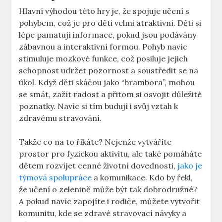
Hlavní výhodou této hry je, že spojuje učení s
pohybem, což je pro děti velmi atraktivní. Děti si
lépe pamatují informace, pokud jsou podávány
zábavnou a interaktivní formou. Pohyb navíc
stimuluje mozkové funkce, což posiluje jejich
schopnost udržet pozornost a soustředit se na
úkol. Když děti skáčou jako “brambora”, mohou
se smát, zažít radost a přitom si osvojit důležité
poznatky. Navíc si tím budují i svůj vztah k
zdravému stravování.
Takže co na to říkáte? Nejenže vytváříte
prostor pro fyzickou aktivitu, ale také pomáháte
dětem rozvíjet cenné životní dovednosti,
jako je
týmová spolupráce
a komunikace. Kdo by řekl,
že učení o zelenině může být tak dobrodružné?
A pokud navíc zapojíte i rodiče, můžete vytvořit
komunitu, kde se zdravé stravovací návyky a