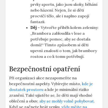
prvky sportu, jako jsou skoky, běhání
nebo házení. Nejen, že si děti
procvičí tělo, ale i naplno zapojí
fantazii.
Děj
– Vytvořte příběh kolem zeleniny:
„Brambora zabloudila v lese a
potřebuje pomoc, aby se dostala
domů!“ Tímto způsobem si děti
upevní znalosti o tom, jak brambory
rostou a co k tomu potřebují.
Bezpečnostní opatření
Při organizaci akce nezapomeňte na
bezpečnostní aspekty. Vybírejte místo,
kde je
dostatek prostoru
a kde je minimální riziko
zranění. Také ujistěte se, že děti mají vhodné
oblečení a obuv,
aby se mohly volně pohybovat
.
Když se začnete hrát venku,
vždy mějte na