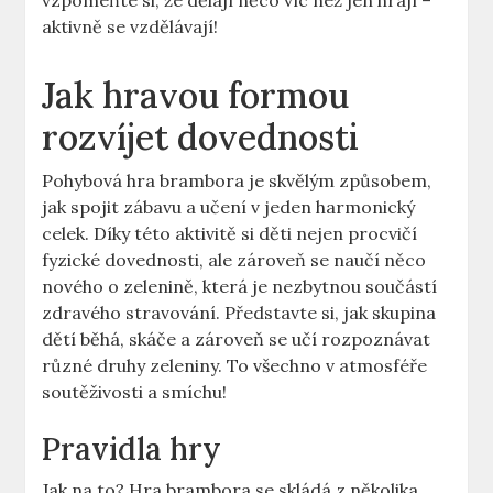
vzpomeňte si, že dělají něco víc než jen hrají –
aktivně se vzdělávají!
Jak hravou formou
rozvíjet dovednosti
Pohybová hra brambora je skvělým způsobem,
jak spojit zábavu a učení v jeden harmonický
celek. Díky této aktivitě si děti nejen procvičí
fyzické dovednosti, ale zároveň se naučí něco
nového o zelenině, která je nezbytnou součástí
zdravého stravování. Představte si, jak skupina
dětí běhá, skáče a zároveň se učí rozpoznávat
různé druhy zeleniny. To všechno v atmosféře
soutěživosti a smíchu!
Pravidla hry
Jak na to? Hra brambora se skládá z několika