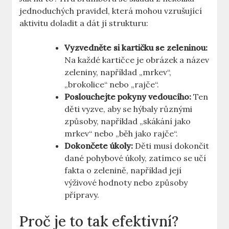
jednoduchých pravidel, která mohou vzrušující
aktivitu doladit a dát jí strukturu:
Vyzvedněte si kartičku se zeleninou:
Na každé kartičce je obrázek a název
zeleniny, například „mrkev“,
„brokolice“ nebo „rajče“.
Poslouchejte pokyny vedoucího:
Ten
děti vyzve, aby se hýbaly různými
způsoby, například „skákání jako
mrkev“ nebo „běh jako rajče“.
Dokončete úkoly:
Děti musí dokončit
dané pohybové úkoly, zatímco se učí
fakta o zelenině, například její
výživové hodnoty nebo způsoby
přípravy.
Proč je to tak efektivní?