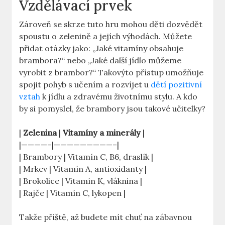
Vzdělávací prvek
Zároveň se skrze tuto hru mohou děti dozvědět
spoustu o zelenině a jejích výhodách. Můžete
přidat otázky jako: „Jaké vitamíny obsahuje
brambora?“ nebo „Jaké další jídlo můžeme
vyrobit z brambor?“ Takovýto přístup umožňuje
spojit pohyb s učením a rozvíjet u
dětí pozitivní
vztah
k jídlu a zdravému životnímu stylu. A kdo
by si pomyslel, že brambory jsou takové učitelky?
|
Zelenina
|
Vitamíny a minerály
|
|————–|—————————–|
| Brambory | Vitamín C, B6, draslík |
| Mrkev | Vitamín A, antioxidanty |
| Brokolice | Vitamín K, vláknina |
| Rajče | Vitamín C, lykopen |
Takže příště, až budete mít chuť na zábavnou