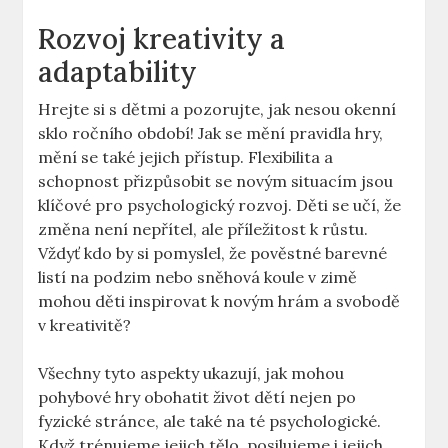
Rozvoj kreativity a
adaptability
Hrejte si s dětmi a pozorujte, jak nesou okenní
sklo ročního období! Jak se mění pravidla hry,
mění se také jejich přístup. Flexibilita a
schopnost přizpůsobit se novým situacím jsou
klíčové pro psychologický rozvoj. Děti se učí, že
změna není nepřítel, ale příležitost k růstu.
Vždyť kdo by si pomyslel, že pověstné barevné
listí na podzim nebo sněhová koule v zimě
mohou děti inspirovat k novým hrám a svobodě
v kreativitě?
Všechny tyto aspekty ukazují, jak mohou
pohybové hry obohatit život dětí nejen po
fyzické stránce, ale také na té psychologické.
Když trénujeme jejich tělo, posilujeme i jejich