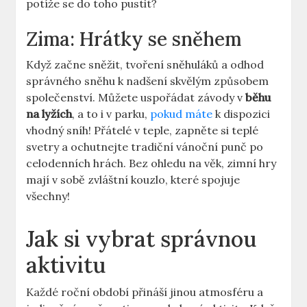
potíže se do toho pustit?
Zima: Hrátky se sněhem
Když začne sněžit, tvoření sněhuláků a odhod
správného sněhu k nadšení skvělým způsobem
společenství. Můžete uspořádat závody v
běhu
na lyžích
, a to i v parku,
pokud máte
k dispozici
vhodný sníh! Přátelé v teple, zapněte si teplé
svetry a ochutnejte tradiční vánoční punč po
celodenních hrách. Bez ohledu na věk, zimní hry
mají v sobě zvláštní kouzlo, které spojuje
všechny!
Jak si vybrat správnou
aktivitu
Každé roční období přináší jinou atmosféru a