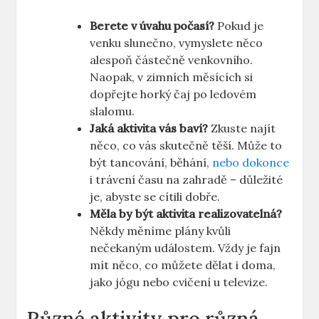
Berete v úvahu počasí?
Pokud je
venku slunečno, vymyslete něco
alespoň částečně venkovního.
Naopak, v zimních měsících si
dopřejte horký čaj po ledovém
slalomu.
Jaká aktivita vás baví?
Zkuste najít
něco, co vás skutečně těší. Může to
být tancování, běhání,
nebo dokonce
i trávení času na zahradě – důležité
je, abyste se cítili dobře.
Měla by být aktivita realizovatelná?
Někdy měníme plány kvůli
nečekaným událostem. Vždy je fajn
mít něco, co můžete dělat i doma,
jako jógu nebo cvičení u televize.