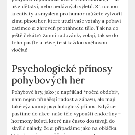
už z dětství, nebo nedávných výletů. S trochou
kreativity a smyslem pro humor můžete vytvořit
zimu plnou her, které utuží vaše vztahy a pobaví
zatímco si zároveň protáhnete tělo. Tak na co
ještě čekáte? Zimní radovánky volají, tak se do
toho pusťte a užívejte si každou sněhovou
vločku!
Psychologické přínosy
pohybových her
Pohybové hry, jako je například *roční období*,
nám nejen přinášejí radost a zábavu, ale mají
také významný psychologický přínos. Když se
pustíme do akce, naše tělo vypouští endorfiny –
hormony štěstí, které nás často dostávají do
skvělé nálady, že si připadáme jako na obláčku.