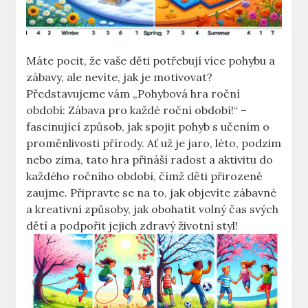
Máte pocit, že vaše děti potřebují více pohybu a
zábavy, ale nevíte, jak je motivovat?
Představujeme vám „Pohybová hra roční
období: Zábava pro každé roční období!“ –
fascinující způsob, jak spojit pohyb s učením o
proměnlivosti přírody. Ať už je jaro, léto, podzim
nebo zima, tato hra přináší radost a aktivitu do
každého ročního období, čímž děti přirozeně
zaujme. Připravte se na to, jak objevíte zábavné
a kreativní způsoby, jak obohatit volný čas svých
dětí a podpořit jejich zdravý životní styl!