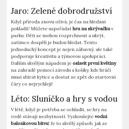
Jaro: Zelené dobrodružství
Když příroda znovu ožívá, je čas na hledání
pokladů! Můžete uspořádat
hru na skrývačku
v
parku. Děti se mohou rozprchnout a ukrýt,
zatímco dospělí je budou hledat. Tento
jednoduchý koncept je nejen zábavný, ale také
podporuje kreativitu a týmovou spolupráci.
Dalším skvělým nápadem je
oslavit první květiny
na zahradě pomocí závodu s košíky, kde hráči
musí sbírat kytice a dostat se zpět do startovní
čáry co nejrychleji!
Léto: Sluníčko a hry s vodou
V létě, když je potřeba se ochladit, se hry na
vodě stávají nezbytností. Vyzkoušejte
vodní
balonkovou bitvu
! Je to skvělý způsob, jak se