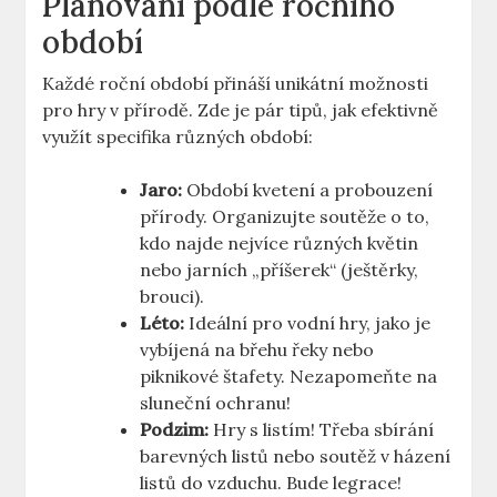
Plánování podle ročního
období
Každé roční období přináší unikátní možnosti
pro hry v přírodě. Zde je pár tipů, jak efektivně
využít specifika různých období:
Jaro:
Období kvetení a probouzení
přírody. Organizujte soutěže o to,
kdo najde nejvíce různých květin
nebo jarních „příšerek“ (ještěrky,
brouci).
Léto:
Ideální pro vodní hry, jako je
vybíjená na břehu řeky nebo
piknikové štafety. Nezapomeňte na
sluneční ochranu!
Podzim:
Hry s listím! Třeba sbírání
barevných listů nebo soutěž v házení
listů do vzduchu. Bude legrace!