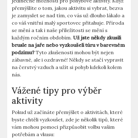
jedinečné možnosti pro pohybové aktivity. Když
přemýšlíte o tom, jakou aktivitu si vybrat, bezva
je zamyslet se nad tím, co vás už dlouho lákalo a
co váš vnitřní malý sportovec přitahuje. Příroda
se mění a tak i naše příležitosti se mění s
každým ročním obdobím.
Už jste někdy zkusili
brusle na jaře nebo vyzkoušeli túru v barevném
podzimu?
Tyto zkušenosti mohou být nejen
zábavné, ale i ozdravné! Někdy se stačí vypravit
na čerstvý vzduch a užít si pohyb kdekoli kolem
nás.
Vážené tipy pro výběr
aktivity
Pokud už začínáte přemýšlet o aktivitách, které
byste chtěli vyzkoušet, zde je několik tipů, které
vám mohou pomoci přizpůsobit volbu vašim
potřebám a vkusu: