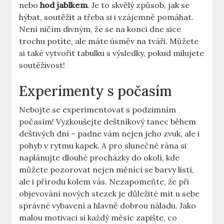
nebo
hod jablkem
. Je to skvělý způsob, jak se
hýbat, soutěžit a třeba si i vzájemně pomáhat.
Není ničím divným, že se na konci dne sice
trochu potíte, ale máte úsměv na tváři. Můžete
si také vytvořit tabulku s výsledky, pokud milujete
soutěživost!
Experimenty s počasím
Nebojte se experimentovat s podzimním
počasím! Vyzkoušejte deštníkový tanec během
deštivých dní – padne vám nejen jeho zvuk, ale i
pohyb v rytmu kapek. A pro slunečné rána si
naplánujte dlouhé procházky do okolí, kde
můžete pozorovat nejen měnící se barvy listí,
ale i přírodu kolem vás. Nezapomeňte, že při
objevování nových stezek je důležité mít u sebe
správné vybavení a hlavně dobrou náladu. Jako
malou motivaci si každý měsíc zapište, co