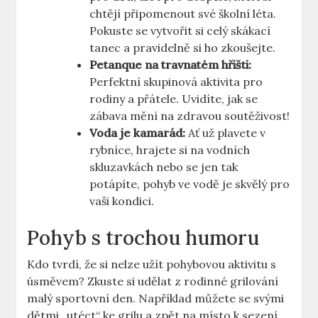
chtějí připomenout své školní léta.
Pokuste se vytvořit si celý skákací
tanec a pravidelně si ho zkoušejte.
Petanque na travnatém hřišti:
Perfektní skupinová aktivita pro
rodiny a přátele. Uvidíte, jak se
zábava mění na zdravou soutěživost!
Voda je kamarád:
Ať už plavete v
rybníce, hrajete si na vodních
skluzavkách nebo se jen tak
potápíte, pohyb ve vodě je skvělý pro
vaši kondici.
Pohyb s trochou humoru
Kdo tvrdí, že si nelze užít pohybovou aktivitu s
úsměvem? Zkuste si udělat z rodinné grilování
malý sportovní den. Například můžete se svými
dětmi „utéct“ ke grilu a zpět na místo k sezení,