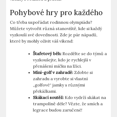
Pohybové hry pro každého
Co třeba uspořádat rodinnou olympiádu?
Můžete vytvořit různá stanoviště, kde si každý
vyzkouší své dovednosti. Zde je pár nápadů,
které by mohly oživit váš víkend:
Štafetový běh:
Rozdělte se do týmů a
vyzkoušejte, kdo je rychlejší v
přenášení míčku na lžíci.
Mini-golf v zahradě:
Zdobte si
zahradu a vyrobte si vlastní
„golfové“ jamky s různými
překážkami.
Skákací soutěž:
Kdo vydrží skákat na
trampolíně déle? Vězte, že smích a
legrace budou zaručené!