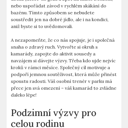
nebo uspořádat závod v rychlém skákání do
bazénu. Tímto způsobem se nebudete
soustředit jen na dobré jídlo, ale i na kondici,
aniž byste si to uvědomovali.
A nezapomeňte, že co nás spojuje, je i společná
snaha o zdravý ruch. Vytvořte si okruh s
kamarády, zapojte do aktivit sousedy a
navzájem si dávejte výzvy. Třeba kdo ujde nejvíc
kroků v rámci měsíce. Společný cíl motivuje a
podpoří jemnou soutěživost, která může přinést
spoustu radosti. Váš osobní trenér v parku má
přece jen svá omezení – váš kamarád to zvládne
daleko lépe!
Podzimní výzvy pro
celou rodinu