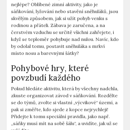
nejlépe? Oblíbené zimní aktivity, jako je
sáňkování, lyžování nebo stavění sněhuláků, jsou
skvělým způsobem, jak si užít pohyb venku s
rodinou a přáteli. Zábava je zaručena, a na
čerstvém vzduchu se určitě všichni zahřejete, i
když se teploměr pohybuje nad nulou. Navíc, kdo
by odolal tomu, postavit sněhuláka s mrkví
místo nosu a barevnými šátky?
Pohybové hry, které
povzbudí každého
Pokud hledáte aktivitu, která by všechny nadchla,
zkuste organizovat závod v sáňkování. Rozdělte
se do týmů, zvolte si vlastní „výcvikové“ území, a
pak si změřte, kdo sjede z kopce nejrychleji!
Přidejte k tomu speciální pravidla, jako např.
„sáňky musí mít na sobě šálu“, a uvidíte, jak už se