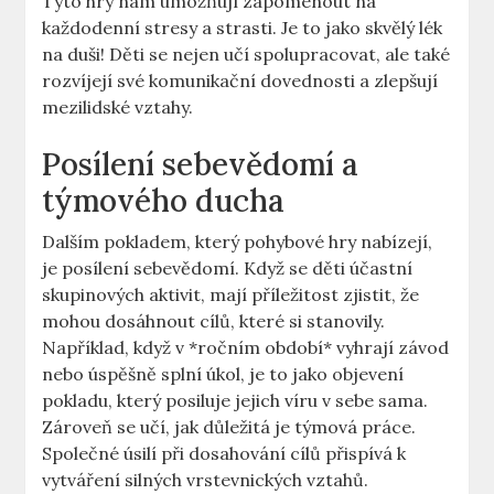
Tyto hry nám umožňují zapomenout na
každodenní stresy a strasti. Je to jako skvělý lék
na duši! Děti se nejen učí spolupracovat, ale také
rozvíjejí své komunikační dovednosti a zlepšují
mezilidské vztahy.
Posílení sebevědomí a
týmového ducha
Dalším pokladem, který pohybové hry nabízejí,
je posílení sebevědomí. Když se děti účastní
skupinových aktivit, mají příležitost zjistit, že
mohou dosáhnout cílů, které si stanovily.
Například, když v *ročním období* vyhrají závod
nebo úspěšně splní úkol, je to jako objevení
pokladu, který posiluje jejich víru v sebe sama.
Zároveň se učí, jak důležitá je týmová práce.
Společné úsilí při dosahování cílů přispívá k
vytváření silných vrstevnických vztahů.