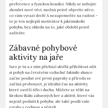
preference a fyzickou kondici. Nikdy se nebojte
zkoušet nové věci; možná právě objevíte něco,
co vám vyrazí dech! A nezapomeňte na radost –
to je ten nejlepší motivátor k jakémukoliv
pohybu, bez ohledu na to, jaké období právě
zažíváte.
Zábavné pohybové
aktivity na jaře
Jaro je tu a s ním přichází skvělá příležitost užít
si pohyb na čerstvém vzduchu! Jakmile slunce
začne posílat své první paprsky a příroda se
začíná probouzet, je ideální čas na aktivity,
které osvěží tělo i ducha. Můžete se těšit na
širokou škálu zábavných her a aktivit, které vás
nejenž podnítí k pohybu, ale také posílí vaše
vztahy s rodinou a přáteli.