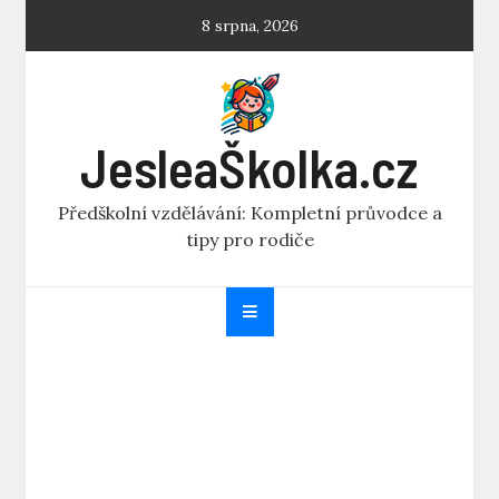
Skip
8 srpna, 2026
to
content
JesleaŠkolka.cz
Předškolní vzdělávání: Kompletní průvodce a
tipy pro rodiče