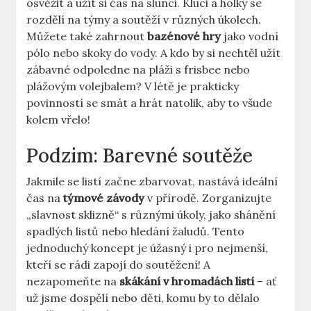
osvěžit a užít si čas na slunci. Kluci a holky se
rozdělí na týmy a soutěží v různých úkolech.
Můžete také zahrnout
bazénové hry
jako vodní
pólo nebo skoky do vody. A kdo by si nechtěl užít
zábavné odpoledne na pláži s frisbee nebo
plážovým volejbalem? V létě je prakticky
povinností se smát a hrát natolik, aby to všude
kolem vřelo!
Podzim: Barevné soutěže
Jakmile se listí začne zbarvovat, nastává ideální
čas na
týmové závody
v přírodě. Zorganizujte
„slavnost sklizně“ s různými úkoly, jako shánění
spadlých listů nebo hledání žaludů. Tento
jednoduchý koncept je úžasný i pro nejmenší,
kteří se rádi zapojí do soutěžení! A
nezapomeňte na
skákání v hromadách listí
– ať
už jsme dospělí nebo děti, komu by to dělalo