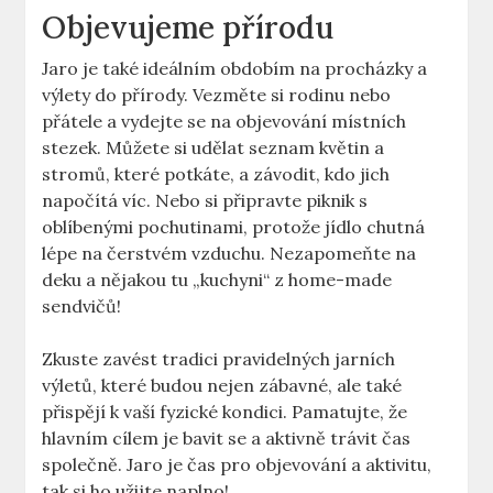
Objevujeme přírodu
Jaro je také ideálním obdobím na procházky a
výlety do přírody. Vezměte si rodinu nebo
přátele a vydejte se na objevování místních
stezek. Můžete si udělat seznam květin a
stromů, které potkáte, a závodit, kdo jich
napočítá víc. Nebo si připravte piknik s
oblíbenými pochutinami, protože jídlo chutná
lépe na čerstvém vzduchu. Nezapomeňte na
deku a nějakou tu „kuchyni“ z home-made
sendvičů!
Zkuste zavést tradici pravidelných jarních
výletů, které budou nejen zábavné, ale také
přispějí k vaší fyzické kondici. Pamatujte, že
hlavním cílem je bavit se a aktivně trávit čas
společně. Jaro je čas pro objevování a aktivitu,
tak si ho užijte naplno!