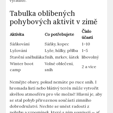
vyřádíte.
Tabulka oblíbených
pohybových aktivit v zimě
Číslo
Aktivita
Co potřebujete
účasti
Sáňkování
Sáňky, kopec
1–10
Lyžování
Lyže, hůlky, přilba
1–5
Stavění sněhuláka
Sníh, mrkev, šátek
libovolný
Winter boot
Volné oblečení,
2 a více
camp
sníh
Nemějte obavy, pokud nemáte po ruce sníh. I
hromada listí nebo blátivý terén může vytvořit
skvělou atmosféru pro vše možné! Hlavní je, aby
se stal pohyb přirozenou součástí zimního
dobrodružství. Nechte se unést radostí z
pohybu a vzpomínek, které s ním souvisejí — ať