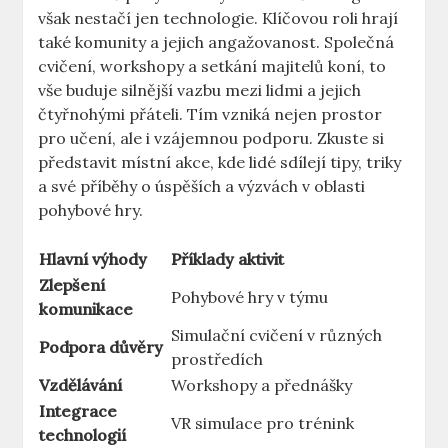
však nestačí jen technologie. Klíčovou roli hrají
také komunity a jejich angažovanost. Společná
cvičení, workshopy a setkání majitelů koní, to
vše buduje silnější vazbu mezi lidmi a jejich
čtyřnohými přáteli. Tím vzniká nejen prostor
pro učení, ale i vzájemnou podporu. Zkuste si
představit místní akce, kde lidé sdílejí tipy, triky
a své příběhy o úspěších a výzvách v oblasti
pohybové hry.
Hlavní výhody
Příklady aktivit
Zlepšení
Pohybové hry v týmu
komunikace
Simulační cvičení v různých
Podpora důvěry
prostředích
Vzdělávání
Workshopy a přednášky
Integrace
VR simulace pro trénink
technologií