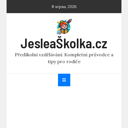
Skip
8 srpna, 2026
to
content
JesleaŠkolka.cz
Předškolní vzdělávání: Kompletní průvodce a
tipy pro rodiče