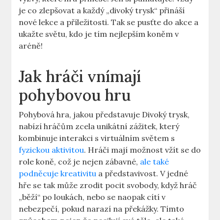
je co zlepšovat a každý „divoký trysk“ přináší
nové lekce a příležitosti. Tak se pusťte do akce a
ukažte světu, kdo je tím nejlepším koněm v
aréně!
Jak hráči vnímají
pohybovou hru
Pohybová hra, jakou představuje Divoký trysk,
nabízí hráčům zcela unikátní zážitek, který
kombinuje interakci s virtuálním světem s
fyzickou aktivitou
. Hráči mají možnost vžít se do
role koně, což je nejen zábavné,
ale také
podněcuje kreativitu
a představivost. V jedné
hře se tak může zrodit pocit svobody, když hráč
„běží“ po loukách, nebo se naopak cítí v
nebezpečí, pokud narazí na překážky. Tímto