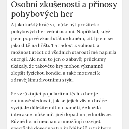
Osobní zkušenosti a přínosy
pohybových her
A jako každý hráč ví, může být prožitek z
pohybových her velmi osobní. Například, když
jsem poprvé zkusil stát se koněm, cítil jsem se
jako dítě na hřišti. Ta radost z volnosti a
možnost utéct od všedních starostí mě naplnila
energií. Ale není to jen o zábavě; průzkumy
ukázaly, že takovéto hry mohou významně
zlepšit fyzickou kondici a také motivaci k
zdravějšímu životnímu stylu.
Se vzrůstající popularitou těchto her je
zajímavé sledovat, jak se jejich vliv na hráče
vyvíjí. Je důležité mít na paměti, že každá
interakce může mít jiný dopad na jednotlivce.
Různé herní mechanic umožňují rozvíjet
specifické dovednosti a každý hráč si tak bere