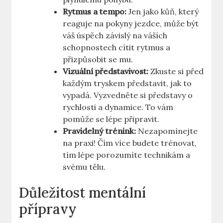
Rytmus a tempo:
Jen jako kůň, který
reaguje na pokyny jezdce, může být
váš úspěch závislý na váších
schopnostech cítit rytmus a
přizpůsobit se mu.
Vizuální představivost:
Zkuste si před
každým tryskem představit, jak to
vypadá. Vyzvedněte si představy o
rychlosti a dynamice. To vám
pomůže se lépe připravit.
Pravidelný trénink:
Nezapomínejte
na praxi! Čím více budete trénovat,
tím lépe porozumíte technikám a
svému tělu.
Důležitost mentální
přípravy