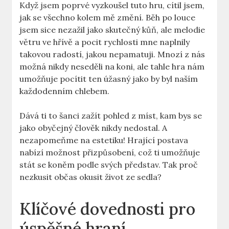
Když jsem poprvé vyzkoušel tuto hru, cítil jsem,
jak se všechno kolem mě změní. Běh po louce
jsem sice nezažil jako skutečný kůň, ale melodie
větru ve hřívě a pocit rychlosti mne naplnily
takovou radostí, jakou nepamatuji. Mnozí z nás
možná nikdy neseděli na koni, ale tahle hra nám
umožňuje pocítit ten úžasný jako by byl naším
každodenním chlebem.
Dává ti to šanci zažít pohled z míst, kam bys se
jako obyčejný člověk nikdy nedostal. A
nezapomeňme na estetiku! Hrající postava
nabízí možnost přizpůsobení, což ti umožňuje
stát se koněm podle svých představ. Tak proč
nezkusit občas okusit život ze sedla?
Klíčové dovednosti pro
úspěšné hraní