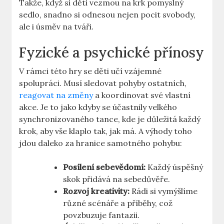
Takže, když si děti vezmou na krk pomyslný
sedlo, snadno si odnesou nejen pocit svobody,
ale i úsměv na tváři.
Fyzické a psychické přínosy
V rámci této hry se děti učí vzájemné
spolupráci. Musí sledovat pohyby ostatních,
reagovat na změny
a koordinovat své vlastní
akce. Je to jako kdyby se účastnily velkého
synchronizovaného tance, kde je důležitá každý
krok, aby vše klaplo tak, jak má. A výhody toho
jdou daleko za hranice samotného pohybu:
Posílení sebevědomí:
Každý úspěšný
skok přidává na sebedůvěře.
Rozvoj kreativity:
Rádi si vymýšlíme
různé scénáře a příběhy, což
povzbuzuje fantazii.