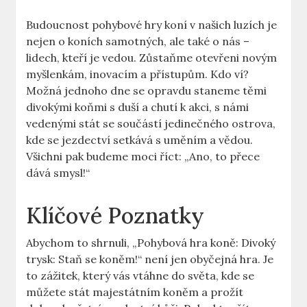
Budoucnost pohybové hry koní v našich luzích je
nejen o koních samotných, ale také o nás –
lidech, kteří je vedou. Zůstaňme otevřeni novým
myšlenkám, inovacím a přístupům. Kdo ví?
Možná jednoho dne se opravdu staneme těmi
divokými koňmi s duší a chutí k akci, s námi
vedenými stát se součástí jedinečného ostrova,
kde se jezdectví setkává s uměním a vědou.
Všichni pak budeme moci říct: „Ano, to přece
dává smysl!“
Klíčové Poznatky
Abychom to shrnuli, „Pohybová hra koně: Divoký
trysk: Staň se koněm!“ není jen obyčejná hra. Je
to zážitek, který vás vtáhne do světa, kde se
můžete stát majestátním koněm a prožít