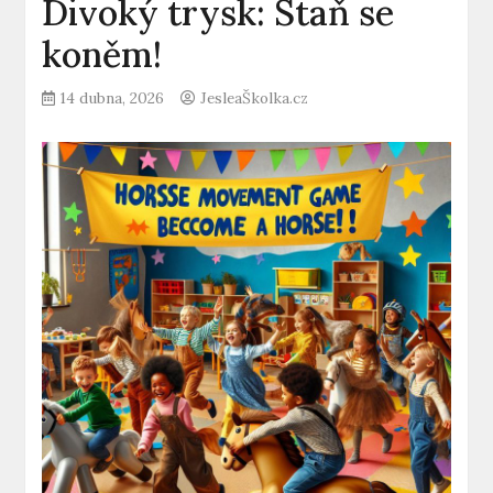
Divoký trysk: Staň se
koněm!
14 dubna, 2026
JesleaŠkolka.cz