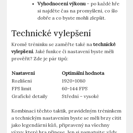
Vyhodnocení výkonu
– po každé hře
si najděte čas na promyšlení, co šlo
dobře a co byste mohli zlepšit.
Technické vylepšení
Kromě tréninku se zaměřte také na
technické
vylepšení
. Jaké funkce či nastavení byste měli
prověřit? Zde je pár tipů:
Nastavení
Optimální hodnota
Rozlišení
1920×1080
FPS limit
60-144 FPS
Grafické detaily
Střední – vysoké
Kombinací těchto taktik, pravidelným tréninkem
a technickým nastavením byste se měli brzy cítit
jako legendární kůň, připravený na všechny
výzvy, které hra přinese. Jen si pamatujte: vždy