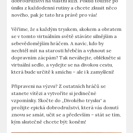
dobrodružství na vlastní kůži. Pokud toužíte po
úniku z každodenní rutiny a chcete zkusit něco
nového, pak je tato hra právě pro vás!
Věříme, že s každým tryskem, skokem a obratem
se v tomto virtuálním světě stáváte silnějším a
sebevědomějším hráčem. A navíc, kdo by
nechtěl mít na starosti hřebčín a vyhnout se
dopravním zácpám? Tak neváhejte, oblékněte si
virtuální sedlo, a vydejte se na divokou cestu,
která bude určitě k smíchu – ale i k zamyšlení!
Připraveni na výzvu? Z ostatních hráčů se
stanete vítězi a vytvoříte si jedinečné
vzpomínky. Skočte do „Divokého trysku“ a
prožijte epická dobrodružství, která vás donutí
znovu se smát, učit se a především – stát se tím,
kým skutečně chcete být: koněm!