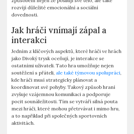
způsobem nejen že posilují své tělo, ale také
rozvíjí důležité emocionální a sociální
dovednosti.
Jak hráči vnímají zápal a
interakci
Jedním z klíčových aspektů, které hráči ve hrách
jako Divoký trysk oceňují, je interakce se
ostatními uživateli. Tato hra umožňuje nejen
soutěžení s přáteli,
ale také týmovou spolupráci
,
kde hráči musí strategicky plánovat a
koordinovat své pohyby. Takový způsob hraní
zvyšuje vzájemnou komunikaci a podporuje
pocit sounáležitosti. Tím se vytváří silná pouta
mezi hráči, které mohou přetrvávat i mimo hru,
a to například při společných sportovních
aktivitách.