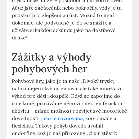
tryskání se můžete posunout na novou úroveň.
Ať už jste začátečník nebo pokročilý, vždy je tu
prostor pro zlepšení a růst. Možná to není
dokonalé, ale podstatné je, že se snažíte a
užíváte si každou sekundu jako na dostihové
dráze!
Zážitky a výhody
pohybových her
Pohybové hry, jako je ta naše „Divoký trysk“,
nabízí nejen skvělou zábavu, ale také množství
výhod pro děti i dospělé. Když se zapojíme do
role koně, prožíváme něco víc než jen fyzickou
aktivitu – máme možnost rozvíjet své motorické
dovednosti,
jako je rovnováha
, koordinace a
flexibilita. Takový pohyb dovede uvolnit
endorfiny, což je náš přirozený „elixír štěstí“.