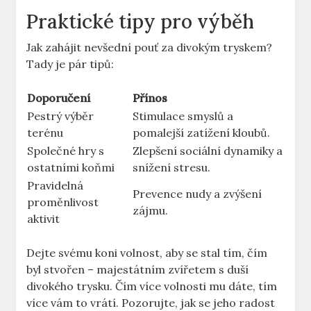
Praktické tipy pro výběh
Jak zahájit nevšední pouť za divokým tryskem?
Tady je pár tipů:
Doporučení
Přínos
Pestrý výběr
Stimulace smyslů a
terénu
pomalejší zatížení kloubů.
Společné hry s
Zlepšení sociální dynamiky a
ostatními koňmi
snížení stresu.
Pravidelná
Prevence nudy a zvýšení
proměnlivost
zájmu.
aktivit
Dejte svému koni volnost, aby se stal tím, čím
byl stvořen – majestátním zvířetem s duší
divokého trysku. Čím více volnosti mu dáte, tím
více vám to vrátí. Pozorujte, jak se jeho radost