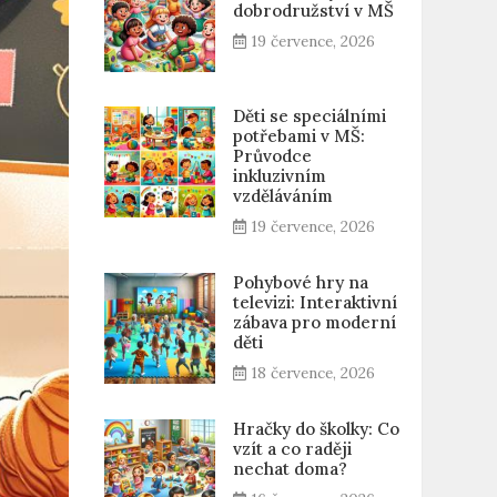
dobrodružství v MŠ
19 července, 2026
Děti se speciálními
potřebami v MŠ:
Průvodce
inkluzivním
vzděláváním
19 července, 2026
Pohybové hry na
televizi: Interaktivní
zábava pro moderní
děti
18 července, 2026
Hračky do školky: Co
vzít a co raději
nechat doma?