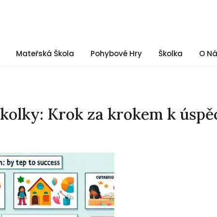
Mateřská Škola
Pohybové Hry
Školka
O N
školky: Krok za krokem k úsp