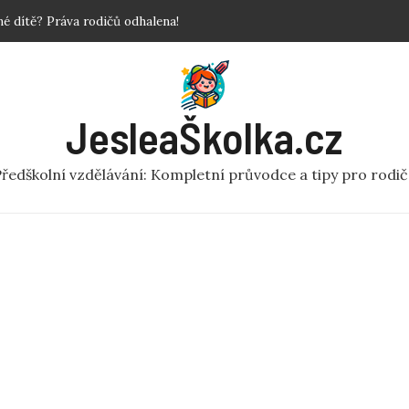
povinné?
 Krok za krokem!
y a fakta o předškolní péči
ní rej v pohybu pro MŠ
JesleaŠkolka.cz
 dítě? Práva rodičů odhalena!
ředškolní vzdělávání: Kompletní průvodce a tipy pro rodi