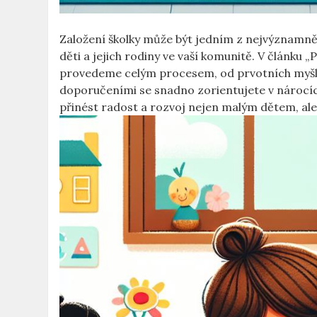
Založení školky může být jedním z nejvýznamněj
děti a jejich rodiny ve vaší komunitě. V článku
provedeme celým procesem, od prvotních myšlen
doporučeními se snadno zorientujete v nárocích
přinést radost a rozvoj nejen malým dětem, ale 