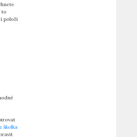
vrhnete
 to
í položí
.
vhodné
pirovat
e školka
pravit