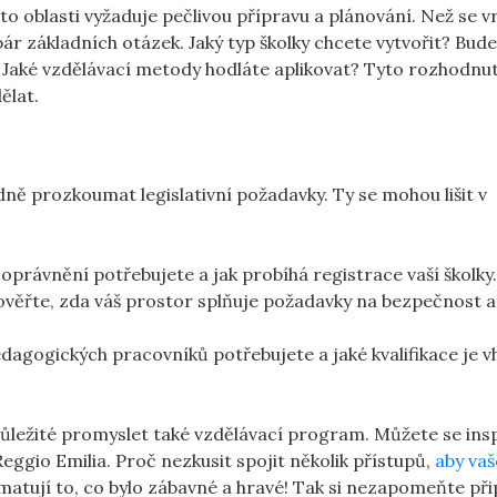
to oblasti vyžaduje pečlivou přípravu a plánování. Než se 
ár základních otázek. Jaký typ školky chcete vytvořit? Bude
 Jaké vzdělávací metody hodláte aplikovat? Tyto rozhodnut
ělat.
adně prozkoumat legislativní požadavky. Ty se mohou lišit v
 oprávnění potřebujete a jak probíhá registrace vaší školky
věřte, zda váš prostor splňuje požadavky na bezpečnost a
edagogických pracovníků potřebujete a jaké kvalifikace je 
důležité promyslet také vzdělávací program. Můžete se ins
ggio Emilia. Proč nezkusit spojit několik přístupů,
aby vaš
matují to, co bylo zábavné a hravé! Tak si nezapomeňte při