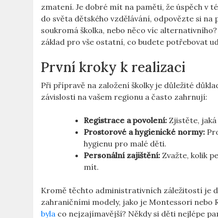
zmatení. Je dobré mít na paměti, že úspěch v té
do světa dětského vzdělávání, odpovězte si na p
soukromá školka, nebo něco víc alternativního?
základ pro vše ostatní, co budete potřebovat ud
První kroky k realizaci
Při přípravě na založení školky je důležité důkl
závislosti na vašem regionu a často zahrnují:
Registrace a povolení:
Zjistěte, jaká
Prostorové a hygienické normy:
Pro
hygienu pro malé děti.
Personální zajištění:
Zvažte, kolik p
mít.
Kromě těchto administrativních záležitostí je 
zahraničními modely, jako je Montessori nebo Re
byla
co nejzajímavější? Někdy si děti nejlépe pa