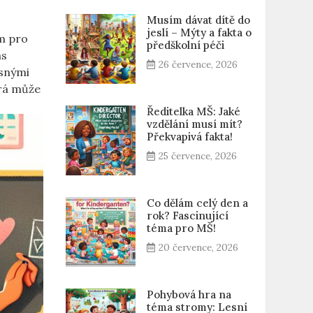
Musím dávat dítě do
jeslí – Mýty a fakta o
ím pro
předškolní péči
ás
26 července, 2026
asnými
erá může
Ředitelka MŠ: Jaké
vzdělání musí mít?
Překvapivá fakta!
25 července, 2026
Co dělám celý den a
rok? Fascinující
téma pro MŠ!
20 července, 2026
Pohybová hra na
téma stromy: Lesní