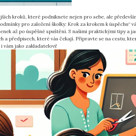
ších kroků, které podniknete nejen pro sebe, ale předevš
 „Podmínky pro založení školky: Krok za krokem k úspěchu“ v
ek až po úspěšné spuštění. S našimi praktickými tipy a j
 a předpisech, které vás čekají. Připravte se na cestu, kt
i vám jako zakladatelovi!