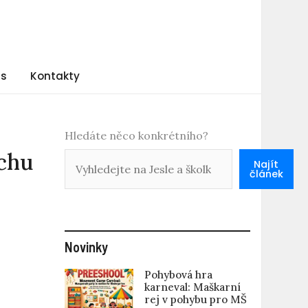
ás
Kontakty
Hledáte něco konkrétního?
ěchu
Najít
článek
Novinky
Pohybová hra
karneval: Maškarní
rej v pohybu pro MŠ