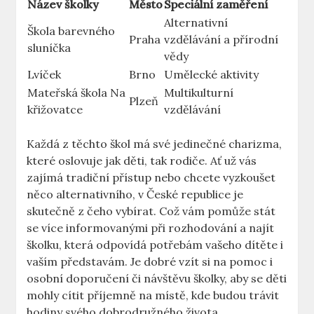
Název školky
Město
Speciální zaměření
Alternativní
Škola barevného
Praha
vzdělávání a přírodní
sluníčka
vědy
Lvíček
Brno
Umělecké aktivity
Mateřská škola Na
Multikulturní
Plzeň
křižovatce
vzdělávání
Každá z těchto škol má své jedinečné charizma,
které oslovuje jak děti, tak rodiče. Ať už vás
zajímá tradiční přístup nebo chcete vyzkoušet
něco alternativního, v České republice je
skutečně z čeho vybírat. Což vám pomůže stát
se více informovanými při rozhodování a najít
školku, která odpovídá potřebám vašeho dítěte i
vaším představám. Je dobré vzít si na pomoc i
osobní doporučení či návštěvu školky, aby se děti
mohly cítit příjemně na místě, kde budou trávit
hodiny svého dobrodružného života.