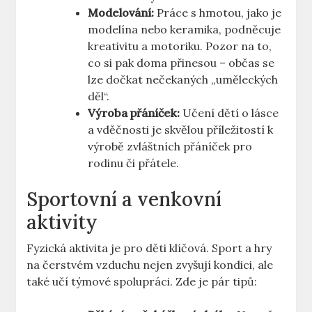
Modelování:
Práce s hmotou, jako je
modelína nebo keramika, podněcuje
kreativitu a motoriku. Pozor na to,
co si pak doma přinesou – občas se
lze dočkat nečekaných „uměleckých
děl“.
Výroba přáníček:
Učení dětí o lásce
a vděčnosti je skvělou příležitostí k
výrobě zvláštních přáníček pro
rodinu či přátele.
Sportovní a venkovní
aktivity
Fyzická aktivita je pro děti klíčová. Sport a hry
na čerstvém vzduchu nejen zvyšují kondici, ale
také učí týmové spolupráci. Zde je pár tipů: