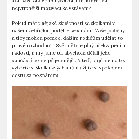
stát vaší oblíbenou školkou i ta, která má
nejvtipnější motivaci ke vstávání?
Pokud máte nějaké zkušenosti se školkami v
našem žebříčku, podělte se s námi! Vaše příběhy
a tipy mohou pomoci dalším rodičům udělat to
pravé rozhodnutí. Svět děti je plný překvapení a
radosti, a my jsme tu, abychom dělali jeho
součástí co nejpříjemnější. A teď, pojďme na to:
vyberte si školku svých snů a užijte si společnou
cestu za poznáním!