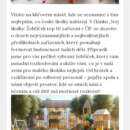
Vítáte na klíčovém místě, kde se seznamte s tím
nejlepším, co české školky nabízejí. V článku „Nej
školky: Žebříček top 10 zařízení v ČR“ se dozvíte
o deseti nejvýznamnějších a nejkvalitnějších
předškolních zařízeních, které pomáhají
formovat budoucnost našich dětí. Připravili
jsme pro vás pečlivě vybraný žebříček, který vám
usnadní rozhodování a ukáže vám, co je v naší
zemi pro malého školáka nejlepší. Od hrátek a
vzdělávání po odborný personál – pojďte spolu s
námi objevit prostor, kde se smích mísí s
učením a váš dítě má možnost rozkvést!