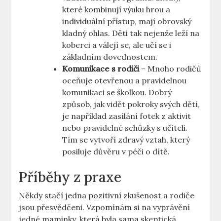
které kombinují výuku hrou a
individuální přístup, mají obrovský
kladný ohlas. Děti tak nejenže leží na
koberci a válejí se, ale učí se i
základním dovednostem.
Komunikace s rodiči
– Mnoho rodičů
oceňuje otevřenou a pravidelnou
komunikaci se školkou. Dobrý
způsob, jak vidět pokroky svých dětí,
je například zasílání fotek z aktivit
nebo pravidelné schůzky s učiteli.
Tím se vytvoří zdravý vztah, který
posiluje důvěru v péči o dítě.
Příběhy z praxe
Někdy stačí jedna pozitivní zkušenost a rodiče
jsou přesvědčeni. Vzpomínám si na vyprávění
jedné maminky, která byla sama skeptická