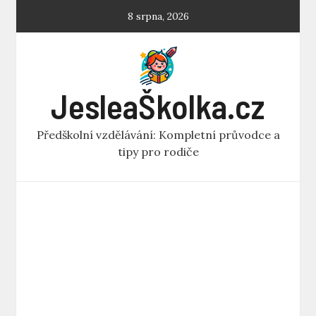
Skip
8 srpna, 2026
to
content
JesleaŠkolka.cz
Předškolní vzdělávání: Kompletní průvodce a
tipy pro rodiče