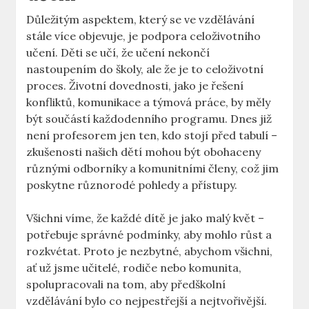
Důležitým aspektem, který se ve vzdělávání
stále více objevuje, je podpora celoživotního
učení. Děti se učí, že učení nekončí
nastoupením do školy, ale že je to celoživotní
proces. Životní dovednosti, jako je řešení
konfliktů, komunikace a týmová práce, by měly
být součástí každodenního programu. Dnes již
není profesorem jen ten, kdo stojí před tabulí –
zkušenosti našich dětí mohou být obohaceny
různými odborníky a komunitními členy, což jim
poskytne různorodé pohledy a přístupy.
Všichni víme, že každé dítě je jako malý květ –
potřebuje správné podmínky, aby mohlo růst a
rozkvétat. Proto je nezbytné, abychom všichni,
ať už jsme učitelé, rodiče nebo komunita,
spolupracovali na tom, aby předškolní
vzdělávání bylo co nejpestřejší a nejtvořivější.