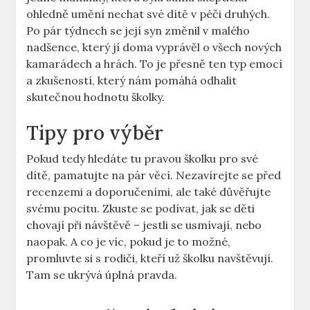
ohledně umění nechat své dítě v péči druhých.
Po pár týdnech se její syn změnil v malého
nadšence, který jí doma vyprávěl o všech nových
kamarádech a hrách. To je přesně ten typ emocí
a zkušeností, který nám pomáhá odhalit
skutečnou hodnotu školky.
Tipy pro výběr
Pokud tedy hledáte tu pravou školku pro své
dítě, pamatujte na pár věcí. Nezavírejte se před
recenzemi a doporučeními, ale také důvěřujte
svému pocitu. Zkuste se podívat, jak se děti
chovají při návštěvě – jestli se usmívají, nebo
naopak. A co je víc, pokud je to možné,
promluvte si s rodiči, kteří už školku navštěvují.
Tam se ukrývá úplná pravda.