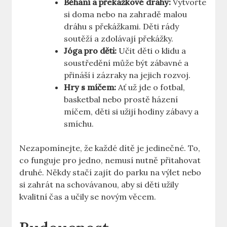
Běhání a překážkové dráhy:
Vytvořte
si doma nebo na zahradě malou
dráhu s překážkami. Děti rády
soutěží a zdolávají překážky.
Jóga pro děti:
Učit děti o klidu a
soustředění může být zábavné a
přináší i zázraky na jejich rozvoj.
Hry s míčem:
Ať už jde o fotbal,
basketbal nebo prostě házení
míčem, děti si užijí hodiny zábavy a
smíchu.
Nezapomínejte, že každé dítě je jedinečné. To,
co funguje pro jedno, nemusí nutně přitahovat
druhé. Někdy stačí zajít do parku na výlet nebo
si zahrát na schovávanou, aby si děti užily
kvalitní čas a učily se novým věcem.