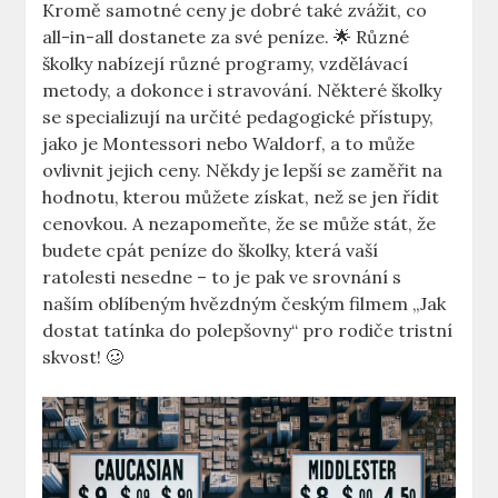
Kromě samotné ceny je dobré také zvážit, co
all-in-all dostanete za své peníze. 🌟 Různé
školky nabízejí různé programy, vzdělávací
metody, a dokonce i stravování. Některé školky
se specializují na určité pedagogické přístupy,
jako je Montessori nebo Waldorf, a to může
ovlivnit jejich ceny. Někdy je lepší se zaměřit na
hodnotu, kterou můžete získat, než se jen řídit
cenovkou. A nezapomeňte, že se může stát, že
budete cpát peníze do školky, která vaší
ratolesti nesedne – to je pak ve srovnání s
naším oblíbeným hvězdným českým filmem „Jak
dostat tatínka do polepšovny“ pro rodiče tristní
skvost! 🥴