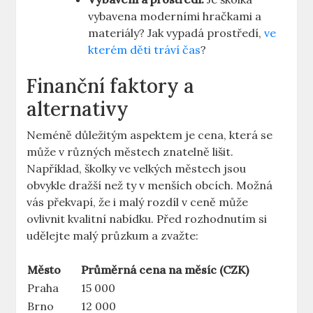
vybavena moderními hračkami a
materiály? Jak vypadá prostředí,
ve
kterém děti tráví čas
?
Finanční faktory a
alternativy
Neméně důležitým aspektem je cena, která se
může v různých městech znatelně lišit.
Například, školky ve velkých městech jsou
obvykle dražší než ty v menších obcích. Možná
vás překvapí, že i malý rozdíl v ceně může
ovlivnit kvalitní nabídku. Před rozhodnutím si
udělejte malý průzkum a zvažte:
Město
Průměrná cena na měsíc (CZK)
Praha
15 000
Brno
12 000