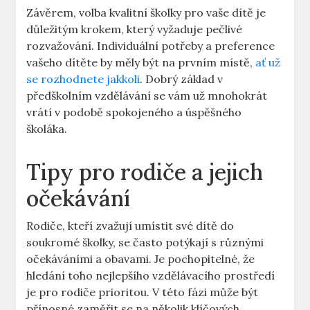
Závěrem, volba kvalitní školky pro vaše dítě je
důležitým krokem, který vyžaduje pečlivé
rozvažování. Individuální potřeby a preference
vašeho dítěte by měly být na prvním místě,
ať už
se rozhodnete jakkoli
. Dobrý základ v
předškolním vzdělávání se vám už mnohokrát
vrátí v podobě spokojeného a úspěšného
školáka.
Tipy pro rodiče a jejich
očekávání
Rodiče, kteří zvažují umístit své dítě do
soukromé školky, se často potýkají s různými
očekáváními a obavami. Je pochopitelné, že
hledání toho nejlepšího vzdělávacího prostředí
je pro rodiče prioritou. V této fázi může být
přínosné zaměřit se na několik klíčových