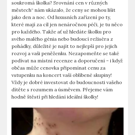
soukromá školka? Srovnání cen v různých
městech“ nám ukázalo, že ceny se mohou lišit
jako den a noc. Od luxusních zařízení po ty,
které mají za cíl jen nenáročnou péči, je tu něco
pro každého. Takže ať už hledáte školku pro
svého malého génia nebo budoucí režiséra z
pohádky, důležité je najít to nejlepší pro jejich
rozvoj a vaši peněženku. Nezapomeňte se také
podívat na místní recenze a doporučení – i když
občas může cenovka připomínat cenu za
vstupenku na koncert vaší oblíbené skupiny!
Vždy je dobré investovat do budoucnosti vašeho
dítěte s rozumem a úsměvem. Přejeme vám
hodně štěstí při hledání ideální školky!