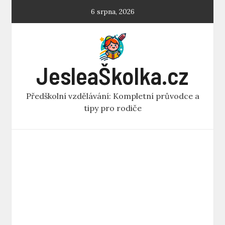
Skip
6 srpna, 2026
to
content
JesleaŠkolka.cz
Předškolní vzdělávání: Kompletní průvodce a
tipy pro rodiče