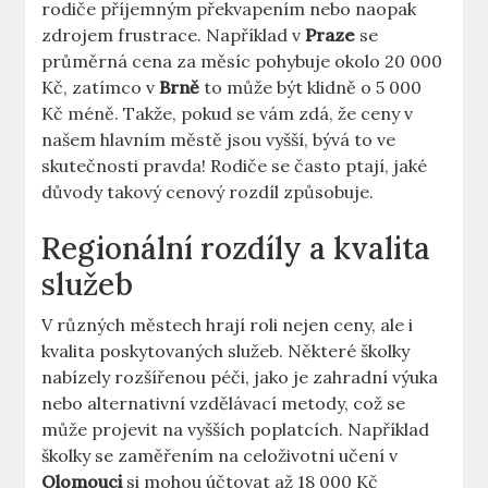
rodiče příjemným překvapením nebo naopak
zdrojem frustrace. Například v
Praze
se
průměrná cena za měsíc pohybuje okolo 20 000
Kč, zatímco v
Brně
to může být klidně o 5 000
Kč méně. Takže, pokud se vám zdá, že ceny v
našem hlavním městě jsou vyšší, bývá to ve
skutečnosti pravda! Rodiče se často ptají, jaké
důvody takový cenový rozdíl způsobuje.
Regionální rozdíly a kvalita
služeb
V různých městech hrají roli nejen ceny, ale i
kvalita poskytovaných služeb. Některé školky
nabízely rozšířenou péči, jako je zahradní výuka
nebo alternativní vzdělávací metody, což se
může projevit na vyšších poplatcích. Například
školky se zaměřením na celoživotní učení v
Olomouci
si mohou účtovat až 18 000 Kč