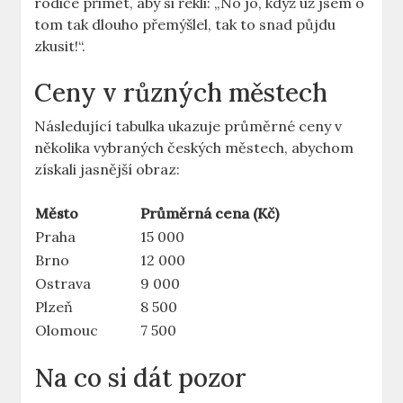
rodiče přimět, aby si řekli: „No jo, když už jsem o
tom tak dlouho přemýšlel, tak to snad půjdu
zkusit!“.
Ceny v různých městech
Následující tabulka ukazuje průměrné ceny v
několika vybraných českých městech, abychom
získali jasnější obraz:
Město
Průměrná cena (Kč)
Praha
15 000
Brno
12 000
Ostrava
9 000
Plzeň
8 500
Olomouc
7 500
Na co si dát pozor