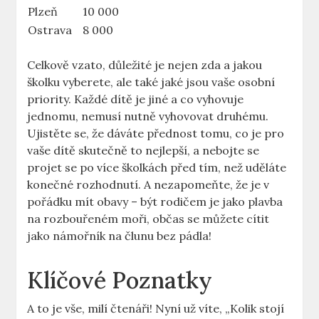
Plzeň
10 000
Ostrava
8 000
Celkově vzato, důležité je nejen zda a jakou
školku vyberete, ale také jaké jsou vaše osobní
priority. Každé dítě je jiné a co vyhovuje
jednomu, nemusí nutně vyhovovat druhému.
Ujistěte se, že dáváte přednost tomu, co je pro
vaše dítě skutečně to nejlepší, a nebojte se
projet se po více školkách před tím, než uděláte
konečné rozhodnutí. A nezapomeňte, že je v
pořádku mít obavy – být rodičem je jako plavba
na rozbouřeném moři, občas se můžete cítit
jako námořník na člunu bez pádla!
Klíčové Poznatky
A to je vše, milí čtenáři! Nyní už víte, „Kolik stojí