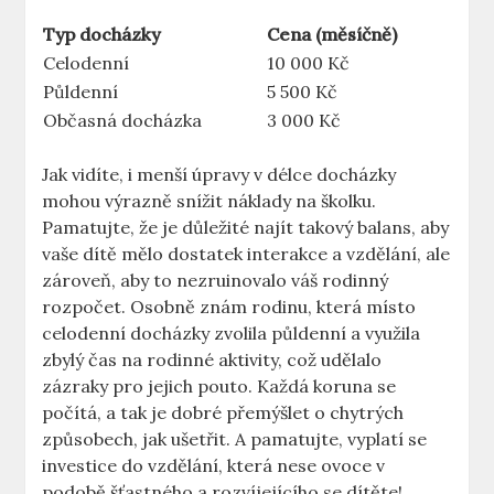
Typ docházky
Cena (měsíčně)
Celodenní
10 000 Kč
Půldenní
5 500 Kč
Občasná docházka
3 000 Kč
Jak vidíte, i menší úpravy v délce docházky
mohou výrazně snížit náklady na školku.
Pamatujte, že je důležité najít takový balans, aby
vaše dítě mělo dostatek interakce a vzdělání, ale
zároveň, aby to nezruinovalo váš rodinný
rozpočet. Osobně znám rodinu, která místo
celodenní docházky zvolila půldenní a využila
zbylý čas na rodinné aktivity, což udělalo
zázraky pro jejich pouto. Každá koruna se
počítá, a tak je dobré přemýšlet o chytrých
způsobech, jak ušetřit. A pamatujte, vyplatí se
investice do vzdělání, která nese ovoce v
podobě šťastného a rozvíjejícího se dítěte!