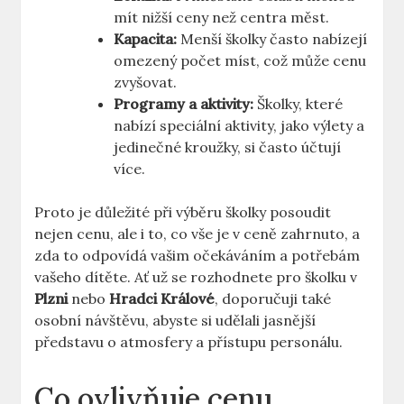
mít nižší ceny než centra měst.
Kapacita:
Menší školky často nabízejí
omezený počet míst, což může cenu
zvyšovat.
Programy a aktivity:
Školky, které
nabízí speciální aktivity, jako výlety a
jedinečné kroužky, si často účtují
více.
Proto je důležité při výběru školky posoudit
nejen cenu, ale i to, co vše je v ceně zahrnuto, a
zda to odpovídá vašim očekáváním a potřebám
vašeho dítěte. Ať už se rozhodnete pro školku v
Plzni
nebo
Hradci Králové
, doporučuji také
osobní návštěvu, abyste si udělali jasnější
představu o atmosfery a přístupu personálu.
Co ovlivňuje cenu