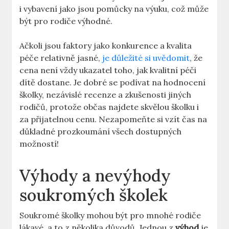
i vybavení jako jsou pomůcky na výuku, což může
být pro rodiče výhodné.
Ačkoli jsou faktory jako konkurence a kvalita
péče relativně jasné,
je důležité si uvědomit
, že
cena není vždy ukazatel toho, jak kvalitní péči
dítě dostane. Je dobré se podívat na hodnocení
školky, nezávislé recenze a zkušenosti jiných
rodičů, protože občas najdete skvělou školku i
za přijatelnou cenu. Nezapomeňte si vzít čas na
důkladné prozkoumání všech dostupných
možností!
Výhody a nevýhody
soukromých školek
Soukromé školky mohou být pro mnohé rodiče
lákavé, a to z několika důvodů. Jednou z
výhod
je