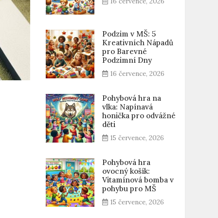
16 července, 2026
Podzim v MŠ: 5
Kreativních Nápadů
pro Barevné
Podzimní Dny
16 července, 2026
Pohybová hra na
vlka: Napínavá
honička pro odvážné
děti
15 července, 2026
Pohybová hra
ovocný košík:
Vitamínová bomba v
pohybu pro MŠ
15 července, 2026