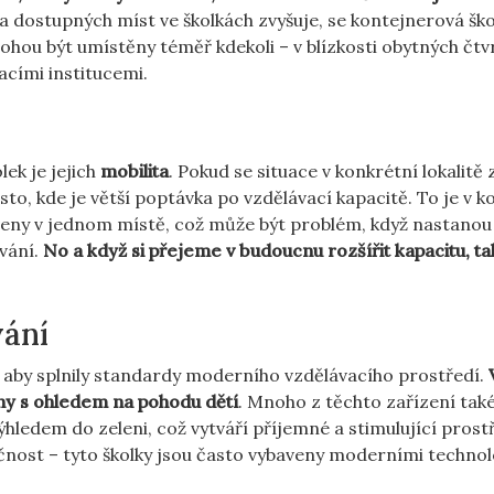
ba dostupných míst ve školkách zvyšuje, se kontejnerová šk
mohou být umístěny téměř kdekoli – v blízkosti obytných čtvr
acími institucemi.
ek je jejich
mobilita
. Pokud se situace v konkrétní lokalitě
to, kde je větší poptávka po vzdělávací kapacitě. To je v k
otveny v jednom místě, což může být problém, když nastano
vání.
No a když si přejeme v budoucnu rozšířit kapacitu, ta
vání
 aby splnily standardy moderního vzdělávacího prostředí.
ny s ohledem na pohodu dětí
. Mnoho z těchto zařízení tak
ýhledem do zeleni, což vytváří příjemné a stimulující prost
čnost – tyto školky jsou často vybaveny moderními techno