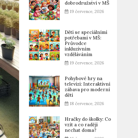
dobrodružství v MŠ
19 července, 2026
Děti se speciálními
potřebami v MŠ:
Průvodce
inkluzivním
vzděláváním
19 července, 2026
Pohybové hry na
televizi: Interaktivní
zábava pro moderní
děti
18 července, 2026
Hračky do školky: Co
vzít a co raději
nechat doma?