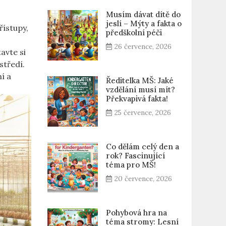
Musím dávat dítě do
jeslí – Mýty a fakta o
řístupy,
předškolní péči
26 července, 2026
avte si
středí.
í a
Ředitelka MŠ: Jaké
vzdělání musí mít?
Překvapivá fakta!
25 července, 2026
Co dělám celý den a
rok? Fascinující
téma pro MŠ!
20 července, 2026
Pohybová hra na
téma stromy: Lesní