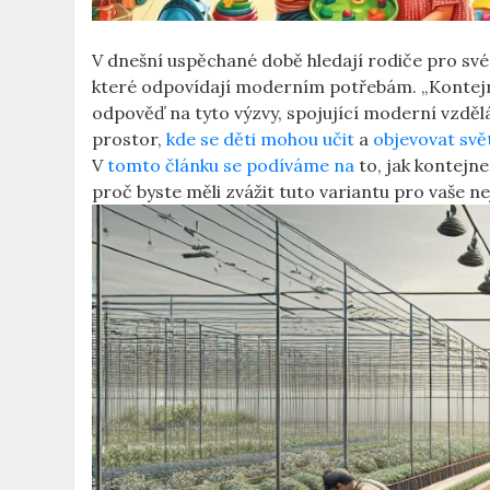
V dnešní uspěchané době hledají rodiče pro své dě
které odpovídají moderním potřebám. „Kontejner
odpověď na tyto výzvy, spojující moderní vzdě
prostor,
kde se děti mohou učit
a
objevovat svě
V
tomto článku se podíváme na
to, jak kontejne
proč byste měli zvážit tuto variantu pro vaše n