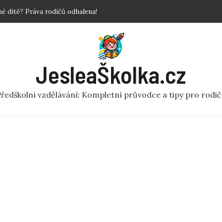
povinné?
 Krok za krokem!
y a fakta o předškolní péči
ní rej v pohybu pro MŠ
JesleaŠkolka.cz
 dítě? Práva rodičů odhalena!
ředškolní vzdělávání: Kompletní průvodce a tipy pro rodi