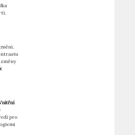
olka
tí,
 změní,
ontrastu
u změny
k
Vnitřní
é
ředí pro
logiemi