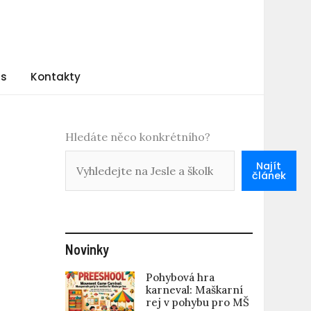
ás
Kontakty
Hledáte něco konkrétního?
Najít
článek
Novinky
Pohybová hra
karneval: Maškarní
rej v pohybu pro MŠ