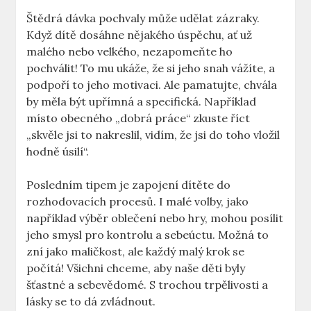
Štědrá dávka pochvaly může udělat zázraky.
Když dítě dosáhne nějakého úspěchu, ať už
malého nebo velkého, nezapomeňte ho
pochválit! To mu ukáže, že si jeho snah vážíte, a
podpoří to jeho motivaci. Ale pamatujte, chvála
by měla být upřímná a specifická. Například
místo obecného „dobrá práce“ zkuste říct
„skvěle jsi to nakreslil, vidím, že jsi do toho vložil
hodně úsilí“.
Posledním tipem je zapojení dítěte do
rozhodovacích procesů. I malé volby, jako
například výběr oblečení nebo hry, mohou posílit
jeho smysl pro kontrolu a sebeúctu. Možná to
zní jako maličkost, ale každý malý krok se
počítá! Všichni chceme, aby naše děti byly
šťastné a sebevědomé. S trochou trpělivosti a
lásky se to dá zvládnout.