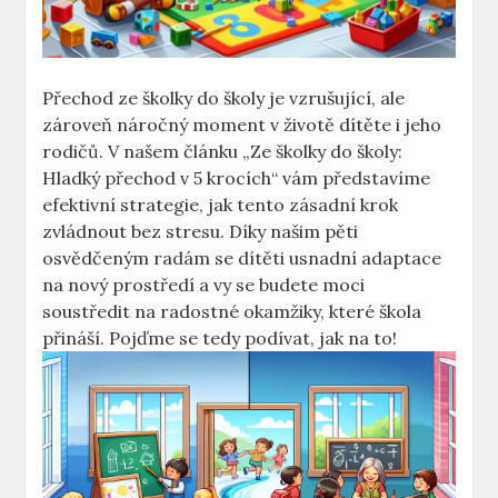
Přechod ze školky do školy je vzrušující, ale
zároveň náročný moment v životě dítěte i jeho
rodičů. V našem článku „Ze školky do školy:
Hladký přechod v 5 krocích“ vám představíme
efektivní strategie, jak tento zásadní krok
zvládnout bez stresu. Díky našim pěti
osvědčeným radám se dítěti usnadní adaptace
na nový prostředí a vy se budete moci
soustředit na radostné okamžiky, které škola
přináší. Pojďme se tedy podívat, jak na to!