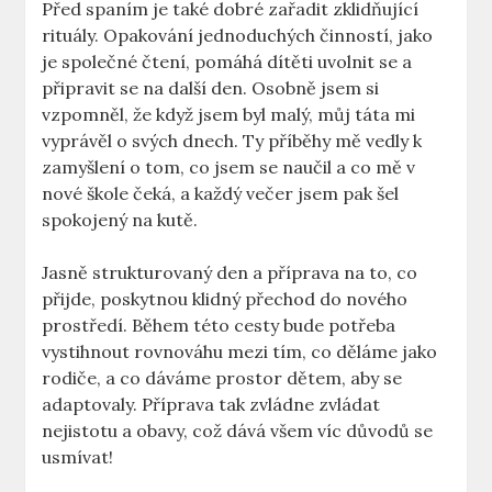
Před spaním je také dobré zařadit zklidňující
rituály. Opakování jednoduchých činností, jako
je společné čtení, pomáhá dítěti uvolnit se a
připravit se na další den. Osobně jsem si
vzpomněl, že když jsem byl malý, můj táta mi
vyprávěl o svých dnech. Ty příběhy mě vedly k
zamyšlení o tom, co jsem se naučil a co mě v
nové škole čeká, a každý večer jsem pak šel
spokojený na kutě.
Jasně strukturovaný den a příprava na to, co
přijde, poskytnou klidný přechod do nového
prostředí. Během této cesty bude potřeba
vystihnout rovnováhu mezi tím, co děláme jako
rodiče, a co dáváme prostor dětem, aby se
adaptovaly. Příprava tak zvládne zvládat
nejistotu a obavy, což dává všem víc důvodů se
usmívat!