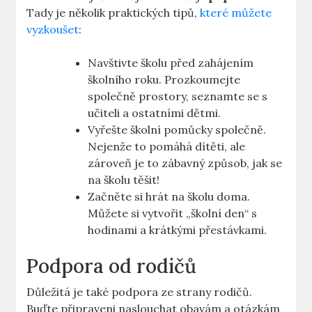
Tady je několik praktických tipů,
které můžete
vyzkoušet
:
Navštivte školu před zahájením
školního roku. Prozkoumejte
společně prostory, seznamte se s
učiteli a ostatními dětmi.
Vyřešte školní pomůcky společně.
Nejenže to pomáhá dítěti, ale
zároveň je to zábavný způsob, jak se
na školu těšit!
Začněte si hrát na školu doma.
Můžete si vytvořit „školní den“ s
hodinami a krátkými přestávkami.
Podpora od rodičů
Důležitá je také podpora ze strany rodičů.
Buďte připraveni naslouchat obavám a otázkám