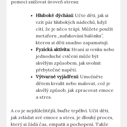
pomoci snižovat úroveň stresu:
Hluboké dýchání:
Učte děti, jak si
vzít pár hlubokých nádechů, když
cítí, že je něco trápí. Můžete použít
metaforu „nafukování balónku”,
kterou si děti snadno zapamatují.
Fyzická aktivita:
Hraní si venku nebo
jednoduché cvičení může být
skvělým způsobem, jak uvolnit
přebytečné napětí.
Výtvarné vyjádření:
Umožněte
dětem kreslit nebo malovat, což je
skvělý způsob, jak zpracovat emoce
a stres.
A co je nejdůležitější, buďte trpěliví. Učit děti,
jak zvládat své emoce a stres, je dlouhý proces,
který si žádá čas, empatii a pochopení. Takže