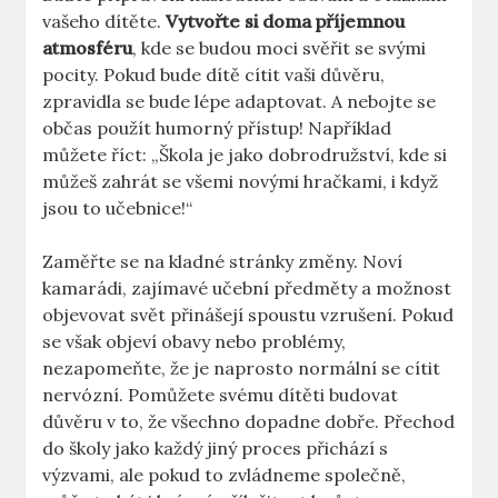
vašeho dítěte.
Vytvořte si doma příjemnou
atmosféru
, kde se budou moci svěřit se svými
pocity. Pokud bude dítě cítit vaši důvěru,
zpravidla se bude lépe adaptovat. A nebojte se
občas použít humorný přístup! Například
můžete říct: „Škola je jako dobrodružství, kde si
můžeš zahrát se všemi novými hračkami, i když
jsou to učebnice!“
Zaměřte se na kladné stránky změny. Noví
kamarádi, zajímavé učební předměty a možnost
objevovat svět přinášejí spoustu vzrušení. Pokud
se však objeví obavy nebo problémy,
nezapomeňte, že je naprosto normální se cítit
nervózní. Pomůžete svému dítěti budovat
důvěru v to, že všechno dopadne dobře. Přechod
do školy jako každý jiný proces přichází s
výzvami, ale pokud to zvládneme společně,