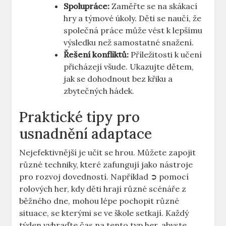
Spolupráce:
Zaměřte se na skákací
hry a týmové úkoly. Děti se naučí, že
společná práce může vést k lepšímu
výsledku než samostatné snažení.
Řešení konfliktů:
Příležitosti k učení
přicházejí všude. Ukazujte dětem,
jak se dohodnout bez křiku a
zbytečných hádek.
Praktické tipy pro
usnadnění adaptace
Nejefektivnější je učit se hrou. Můžete zapojit
různé techniky, které zafungují jako nástroje
pro rozvoj dovedností. Například ➲ pomocí
rolových her, kdy děti hrají různé scénáře z
běžného dne, mohou lépe pochopit různé
situace, se kterými se ve škole setkají. Každý
týden vyhraďte čas na tento typ her, abyste