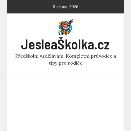
Skip
8 srpna, 2026
to
content
JesleaŠkolka.cz
Předškolní vzdělávání: Kompletní průvodce a
tipy pro rodiče