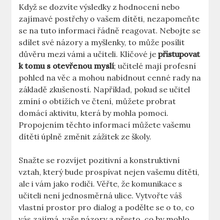
Když se dozvíte výsledky z hodnocení nebo
zajímavé postřehy o vašem dítěti, nezapomeňte
se na tuto informaci řádně reagovat. Nebojte se
sdílet své názory a myšlenky, to může posílit
důvěru mezi vámi a učiteli. Klíčové je
přistupovat
k tomu s otevřenou myslí
; učitelé mají profesní
pohled na věc a mohou nabídnout cenné rady na
základě zkušeností. Například, pokud se učitel
zmíní o obtížích ve čtení, můžete probrat
domácí aktivitu, která by mohla pomoci.
Propojením těchto informací můžete vašemu
dítěti úplně změnit zážitek ze školy.
Snažte se rozvíjet pozitivní a konstruktivní
vztah, který bude prospívat nejen vašemu dítěti,
ale i vám jako rodiči. Věřte, že komunikace s
učiteli není jednosměrná ulice. Vytvořte váš
vlastní prostor pro dialog a podělte se o to, co
vás zajímá, vaše názory a přesto, co by mohlo