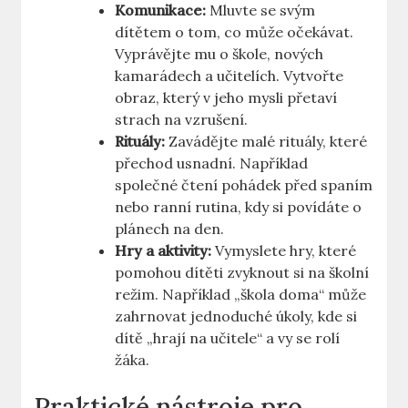
Komunikace:
Mluvte se svým
dítětem o tom, co může očekávat.
Vyprávějte mu o škole, nových
kamarádech a učitelích. Vytvořte
obraz, který v jeho mysli přetaví
strach na vzrušení.
Rituály:
Zavádějte malé rituály, které
přechod usnadní. Například
společné čtení pohádek před spaním
nebo ranní rutina, kdy si povídáte o
plánech na den.
Hry a aktivity:
Vymyslete hry, které
pomohou dítěti zvyknout si na školní
režim. Například „škola doma“ může
zahrnovat jednoduché úkoly, kde si
dítě „hrají na učitele“ a vy se rolí
žáka.
Praktické nástroje pro