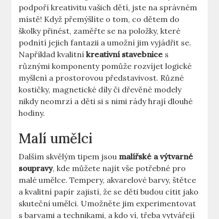
podpoří kreativitu vašich dětí,⁣ jste na správném
místě! Když přemýšlíte ​o tom, co dětem do
školky přinést, zaměřte se na položky, které
podnítí jejich fantazii a umožní‍ jim vyjádřit se.
Například kvalitní
kreativní stavebnice
s
různými ⁤komponenty pomůže rozvíjet logické
myšlení a prostorovou představivost. Různé
kostičky, magnetické díly či dřevěné modely⁤
nikdy neomrzí a děti si s nimi rády ⁢hrají dlouhé​
hodiny.
Malí umělci
Dalším skvělým tipem ⁣jsou
malířské a výtvarné
soupravy
, kde ​můžete najít‌ vše potřebné pro
malé umělce. Tempery, ⁣akvarelové barvy, štětce
a kvalitní papír zajistí, že ​se děti⁢ budou cítit jako
skuteční umělci.⁢ Umožněte jim experimentovat
s barvami a technikami, a kdo ví, třeba vytvářejí