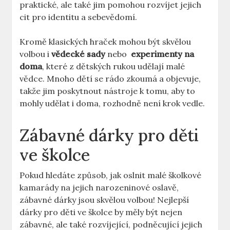
praktické, ale také jim pomohou rozvíjet jejich ​
cit pro identitu ⁢a sebevědomí.
Kromě⁢ klasických hraček mohou být skvělou
volbou i
vědecké sady
nebo ⁤
experimenty na
doma
, které z dětských rukou udělají malé
vědce. Mnoho dětí ⁣se rádo zkoumá a objevuje,
takže jim poskytnout nástroje‌ k tomu, aby to
mohly‍ udělat i​ doma, rozhodně není krok vedle.
Zábavné dárky pro děti⁢
ve školce
Pokud hledáte způsob, jak oslnit malé školkové
kamarády na jejich⁤ narozeninové oslavě,
zábavné dárky jsou skvělou⁤ volbou! Nejlepší
dárky pro děti ve školce by měly být nejen
zábavné, ale také rozvíjející, podněcující jejich