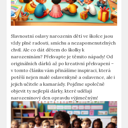
Slavnostní oslavy narozenin dětí ve ⁢školce jsou
vždy plné radosti, smíchu a nezapomenutelných
chvil. ‌Ale ⁤co dát dětem do⁣ školky k
narozeninám? Překvapte je těmito nápady! Od
originálních dárků až po kreativní překvapení –
v tomto článku vám⁣ přinášíme inspiraci, která
potěší nejen malé oslavenkyně a oslavence, ale i
jejich učitele a kamarády. Pojďme společně
objevit ty nejlepší dárky, které udělají
narozeninový den opravdu výjimečným!