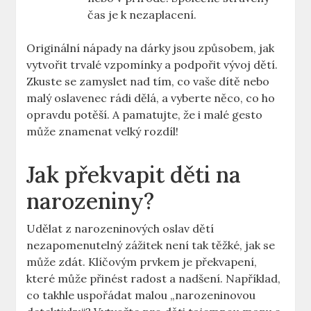
čas je k nezaplacení.
Originální nápady na dárky jsou způsobem, jak
vytvořit trvalé vzpomínky a podpořit vývoj ‌dětí.
Zkuste se zamyslet ‌nad⁤ tím, co vaše dítě nebo
malý oslavenec⁢ rádi dělá, a vyberte něco, co ho
opravdu ‌potěší. A pamatujte, že i malé gesto
může znamenat‌ velký rozdíl!
Jak překvapit děti na
narozeniny?
Udělat z narozeninových oslav dětí
nezapomenutelný⁣ zážitek není ⁤tak těžké,⁤ jak se
může zdát. Klíčovým prvkem je překvapení,
které může přinést radost a‌ nadšení. Například,
co takhle uspořádat malou „narozeninovou