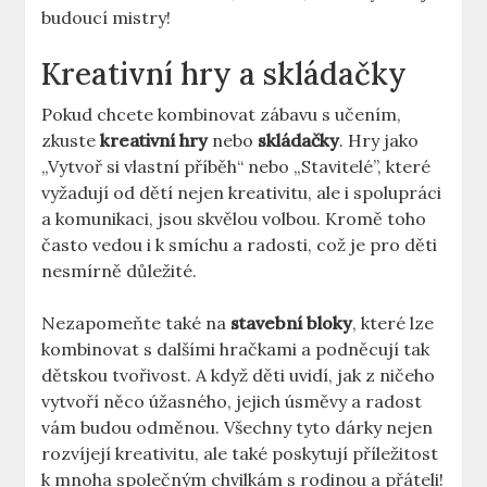
budoucí mistry!
Kreativní hry a skládačky
Pokud‌ chcete kombinovat zábavu s učením,
zkuste
kreativní hry
nebo
skládačky
. ‍Hry jako
„Vytvoř si vlastní příběh“ nebo ‌„Stavitelé”, které
vyžadují od dětí nejen kreativitu, ⁢ale i spolupráci
a komunikaci, jsou skvělou volbou. Kromě toho
často ⁢vedou i k smíchu a radosti,‌ což‍ je pro děti
nesmírně důležité.
Nezapomeňte také na​
stavební‍ bloky
, které lze‍
kombinovat s dalšími ⁣hračkami a podněcují tak
⁣dětskou tvořivost. A když děti uvidí, jak z ničeho⁢
vytvoří něco úžasného, jejich úsměvy a ‌radost
vám budou odměnou. Všechny tyto dárky nejen
rozvíjejí kreativitu, ale také poskytují příležitost
k mnoha společným ⁤chvilkám‍ s rodinou a přáteli!