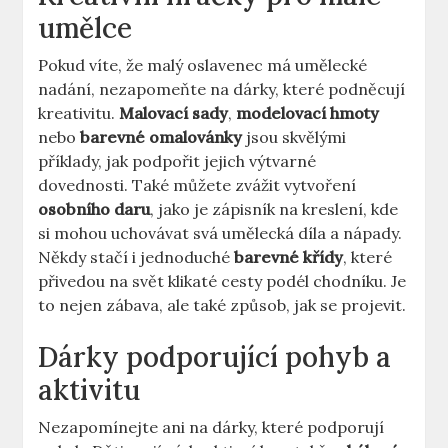
umělce
Pokud víte, ⁤že ‌malý oslavenec má umělecké
⁢nadání, nezapomeňte na dárky, které podněcují‌
kreativitu.
Malovací sady
,
modelovací hmoty
‍
nebo
barevné omalovánky
⁢jsou skvělými
příklady, jak podpořit jejich výtvarné
dovednosti. ⁢Také můžete zvážit vytvoření
osobního daru
, jako je zápisník na kreslení, kde
si mohou uchovávat svá umělecká díla a‍ nápady.
Někdy stačí i jednoduché
barevné křídy
, které
přivedou⁤ na svět klikaté cesty podél chodníku. Je
to nejen zábava, ale také způsob, jak se projevit.
Dárky podporující pohyb a
aktivitu
Nezapomínejte​ ani na dárky, které podporují