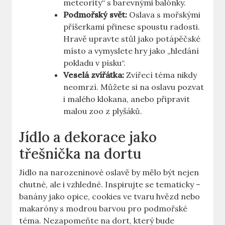
meteority“ s barevnými balónky.
Podmořský svět:
Oslava s‍ mořskými
příšerkami přinese spoustu radosti.
Hravě upravte‌ stůl jako potápěčské
místo‌ a vymyslete⁣ hry jako „hledání
pokladu v písku“.
Veselá zvířátka:
Zvířecí ‌téma nikdy
neomrzí. Můžete si na oslavu pozvat
i malého klokana, anebo připravit
malou zoo z‍ plyšáků.
Jídlo a dekorace jako
třešnička na dortu
Jídlo na narozeninové oslavě by ‍mělo být nejen
chutné, ale i vzhledné. Inspirujte se tematicky –
banány jako opice, cookies ⁢ve tvaru hvězd ⁢nebo⁢
makaróny s modrou barvou pro podmořské
téma. Nezapomeňte⁤ na dort, který bude