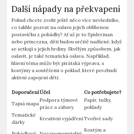
Další nápady na překvapení
Pokud chcete zvolit ještě něco více nevšedního,
co​ takhle⁣ pozvat na oslavu jejich oblíbenou
postavičku z pohádky? Ať už je to Spiderman
nebo princezna, děti budou určitě nadšené, když‌
se ​setkají s jejich hrdiny. Skvělým způsobem, jak
oslavit, je také tematická ⁣oslava. ‍Například,
hlavní téma může být pirátská výprava, s
kostýmy a soutěžemi o ‍poklad, které povzbudí
aktivní zapojení dětí.
Doporučení
Účel
Co potřebujete?
Podpora týmové
Papír, tužky,
Tajná mapa
práce a zábavy
‌poklady
Tematické
Kreativní vyjádření
Tvořivé sady
dárky
Kostým a
Pohádkový
Nezapomenutelný