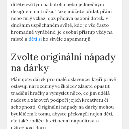
dítěte⁤ vyšitým na batohu ‍nebo jedinečným
designem na tričku. Také můžete přidat ⁢přání
nebo milý vzkaz, což‌ přidává osobní dotek. V
dnešním uspěchaném světě,‌ kde je ​vše často
hromadně vyráběné, je osobní přístup vždy na
místě a
děti si
ho skvěle zapamatují!
Zvolte originální nápady
na dárky
Plánujete⁤ dárek pro malé oslavence, kteří⁢ právě
oslavují narozeniny ve školce? Zkuste opustit
⁤tradiční hračky a vymyslet něco, co jim udělá
radost a zároveň podpoří jejich⁢ kreativitu či
schopnosti. Originální nápady na dárky mohou
být klíčem ​k tomu,‌ abyste překvapili nejen děti,
ale​ také ​rodiče, kteří ocení⁢ nápaditost a
užitečnost daru.