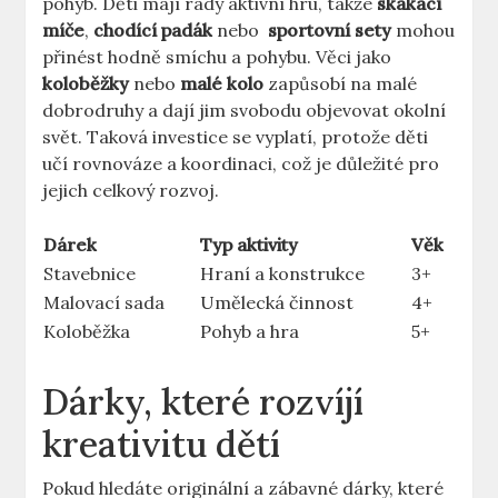
pohyb. Děti mají rády ​aktivní hru, takže
skákací
míče
,
chodící padák
nebo ⁤
sportovní sety
mohou
přinést hodně smíchu a pohybu. Věci jako
koloběžky
nebo
malé‌ kolo
‍zapůsobí na malé
dobrodruhy a dají jim svobodu objevovat okolní
svět. Taková investice se vyplatí, protože děti
učí rovnováze a koordinaci, což je důležité pro
jejich celkový rozvoj.
Dárek
Typ aktivity
Věk
Stavebnice
Hraní a konstrukce
3+
Malovací sada
Umělecká činnost
4+
Koloběžka
Pohyb a hra
5+
Dárky, které rozvíjí
kreativitu dětí
Pokud hledáte originální a zábavné dárky, které