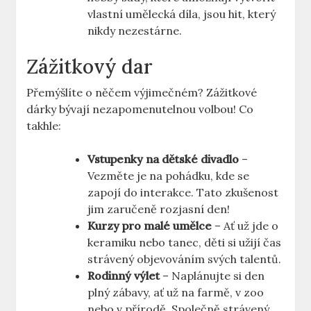
vlastní umělecká díla, jsou hit, který
nikdy nezestárne.
Zážitkový dar
Přemýšlíte o něčem výjimečném? Zážitkové
dárky bývají nezapomenutelnou volbou! Co
takhle:
Vstupenky na dětské divadlo
–
Vezměte je na pohádku, kde se
zapojí do interakce. Tato zkušenost
jim zaručeně rozjasní den!
Kurzy pro ‍malé umělce
– Ať už ​jde o
‍keramiku nebo tanec, děti si ⁣užijí čas
strávený‌ objevováním svých talentů.
Rodinný výlet
– Naplánujte si den
plný zábavy, ať⁣ už na farmě, v zoo
nebo v přírodě. Společně strávený