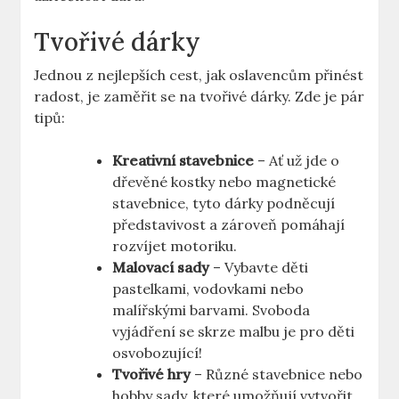
Tvořivé dárky
Jednou z nejlepších cest, jak oslavencům přinést
radost, je zaměřit se na tvořivé dárky. Zde je pár
tipů:
Kreativní stavebnice
– Ať už jde o
dřevěné kostky⁤ nebo magnetické
stavebnice, tyto dárky podněcují
představivost a zároveň pomáhají
rozvíjet motoriku.
Malovací sady
–⁢ Vybavte děti
pastelkami, vodovkami​ nebo
malířskými barvami. Svoboda
vyjádření se skrze malbu je pro děti
osvobozující!
Tvořivé hry
‌– Různé stavebnice⁢ nebo
hobby sady, které‌ umožňují vytvořit