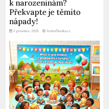
k narozeninám?
Překvapte je těmito
nápady!
3 prosince, 2025
JesleaŠkolka.cz