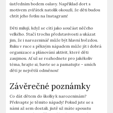
⁢ústředním ⁣bodem oslavy. Například dort s
motivem zvířátek natolik okouzlí, že ​děti budou
chtít jeho fotku na Instagram!
Děti milují, když se cítí jako součást ‌něčeho
velkého. Stačí trochu představivosti a ukázat
jim, že i narozeninář může být hlavní hvězdou.
Ruku v ruce s pěkným nápadem může jít i dobrá
organizace a plánování aktivit, které děti
zaujmou. Ať už se rozhodnete⁢ pro jakékoliv
téma, ​hrajte si, bavte se a pamatujte​ – smích
dětí je největší odměnou!
Závěrečné poznámky
Co ​dát dětem do školky ‌k narozeninám?
Překvapte je ‌těmito nápady! Pokud jste se s
námi⁢ až sem dostali, jistě už ‌máte spoustu