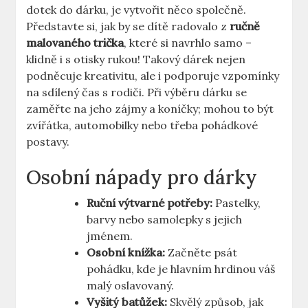
dotek do dárku, je vytvořit⁤ něco společně.
Představte si, jak by se dítě radovalo z
ručně⁤
malovaného trička
, které si⁣ navrhlo samo –
klidně i s otisky rukou! Takový dárek nejen
podněcuje kreativitu,‍ ale i podporuje vzpomínky
na sdílený čas s rodiči. Při výběru dárku se
zaměřte na jeho zájmy a koníčky; mohou to být
zvířátka, automobilky nebo ⁤třeba pohádkové
postavy.
Osobní nápady pro dárky
Ruční ‌výtvarné potřeby:
Pastelky,
barvy nebo samolepky s jejich
jménem.
Osobní knížka:
Začněte psát
⁤pohádku, kde je hlavním hrdinou váš
malý⁣ oslavovaný.
Vyšitý batůžek:
Skvělý způsob, ⁣jak