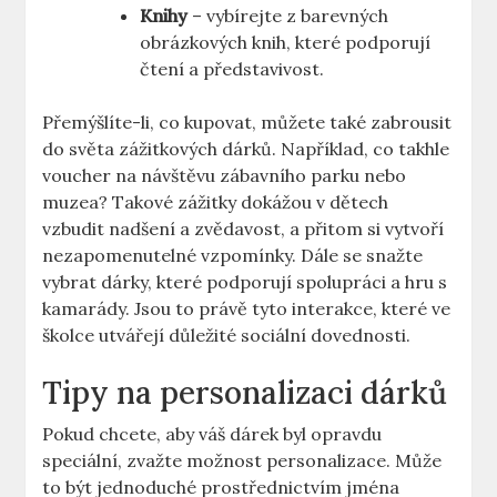
Knihy
– vybírejte z barevných
obrázkových knih, které podporují
čtení a představivost.
Přemýšlíte-li, co⁣ kupovat, můžete také zabrousit
do světa zážitkových​ dárků. Například, ⁢co takhle
voucher na návštěvu zábavního parku⁢ nebo
muzea? Takové zážitky dokážou‌ v dětech​
vzbudit nadšení a​ zvědavost, a přitom ⁣si vytvoří
nezapomenutelné vzpomínky. Dále se snažte
vybrat dárky, které podporují ‌spolupráci a⁣ hru ‍s
kamarády. Jsou to právě tyto interakce, které ‍ve
školce utvářejí důležité sociální dovednosti.
Tipy na personalizaci dárků
Pokud‌ chcete, aby váš dárek byl opravdu
speciální, zvažte možnost personalizace. Může
to být jednoduché prostřednictvím jména