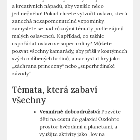
a kreativních nápadů, aby vzniklo něco
jedinečného! Pokud chcete vytvořit oslavu, která
zanechá nezapomenutelné⁣ vzpomínky,‌
zamyslete se nad⁢ různými tématy podle zájmů
malých⁢ oslavenců. Například, co takhle
uspořádat oslavu se superhrdiny?⁣ Můžete
pozvat ⁤všechny ⁢kamarády, aby přišli v kostýmech
svých oblíbených hrdinů, a nachystat hry jako
„záchrana princezny“ nebo „superhrdinské‍
závody“.
Témata, která zabaví
všechny
Vesmírné dobrodružství:
Pozvěte
děti na cestu do galaxie! Ozdobte
prostor hvězdami a​ planetami, a
využijte aktivity jako „lov‍ na