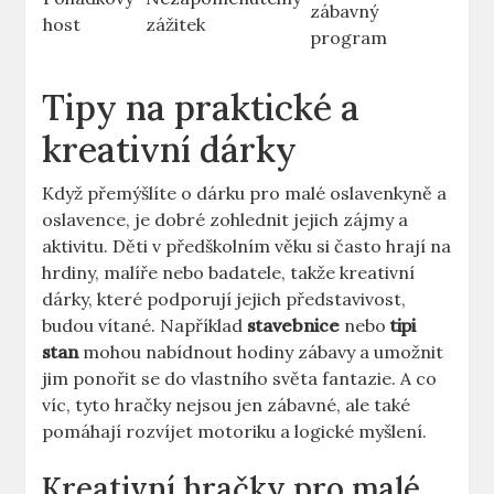
zábavný
host
zážitek
program
Tipy na praktické a
⁤kreativní dárky
Když přemýšlíte o dárku pro malé oslavenkyně a
oslavence, je dobré zohlednit jejich‍ zájmy a⁣
aktivitu. Děti v předškolním ⁣věku si často hrají na
hrdiny,⁢ malíře nebo badatele, takže kreativní
dárky, které podporují⁢ jejich představivost,
budou vítané. Například
stavebnice
nebo
tipi
stan
​mohou nabídnout hodiny zábavy a umožnit
jim ponořit se do vlastního světa fantazie. A co
víc, tyto hračky nejsou jen zábavné, ale také
pomáhají rozvíjet​ motoriku a ⁣logické myšlení.
Kreativní‌ hračky pro malé