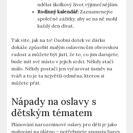
udělat školkový život výjimečnějším.
Rodinný⁤ kalendář:
Zaznamenejte
společné zážitky, aby se na ně mohl
každý den ‌dívat.
Tak víte, jak ⁢na to! Osobní dotek ve dárku
dokáže způsobit malým oslavencům obrovskou
radost a můžete být jistí, že to, co jim darujete,
bude mít své místo v jejich srdci. Někdy stačí⁣
málo. Někdy ⁣postačí jen vyčarovat úsměv na
tváři ⁢a to je ta největší odměna, kterou ​si
můžete přát.
Nápady na oslavy‌ s
dětským tématem
Plánování narozeninové⁢ oslavy pro děti je jako
malování na plátno – potřebujete spoustu⁣ barev