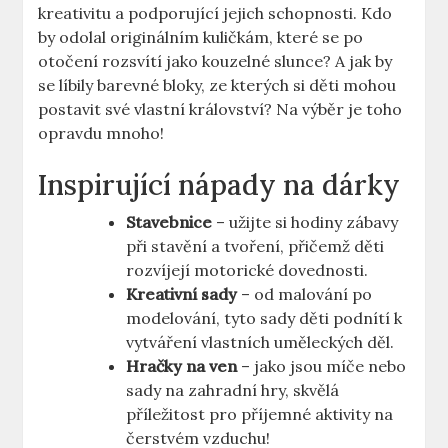
kreativitu a podporující jejich schopnosti. Kdo
by odolal originálním kuličkám, ‍které se po
otočení rozsvítí jako kouzelné slunce? A jak by
‍se líbily barevné bloky, ze kterých ​si‍ děti mohou
postavit své ⁣vlastní království? Na výběr je toho
opravdu mnoho!
Inspirující ⁤nápady na dárky
Stavebnice
– užijte si hodiny zábavy
při stavění ⁣a tvoření, přičemž děti
rozvíjejí motorické dovednosti.
Kreativní sady
–⁣ od malování⁤ po
modelování, ​tyto sady děti podnítí k
vytváření vlastních uměleckých ⁣děl.
Hračky na ven
– jako jsou ‍míče nebo
sady na zahradní hry, ⁤skvělá⁤
příležitost pro příjemné aktivity na
čerstvém vzduchu!