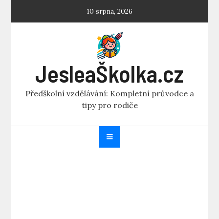
Skip
10 srpna, 2026
to
content
JesleaŠkolka.cz
Předškolní vzdělávání: Kompletní průvodce a
tipy pro rodiče