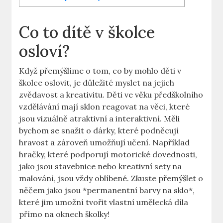
Co to dítě v školce
osloví?
Když přemýšlíme ​o‌ tom, co by mohlo ⁤děti v
školce oslovit, je důležité myslet‍ na jejich
zvědavost a​ kreativitu. Děti ve věku předškolního
vzdělávání⁤ mají sklon reagovat na ‍věci, které
jsou vizuálně atraktivní a interaktivní. Měli⁢
bychom se ⁢snažit o dárky, které podněcují
hravost a zároveň ‍umožňují učení.‌ Například
hračky, ​které podporují motorické ​dovednosti,
jako jsou stavebnice nebo kreativní sety na
malování, jsou⁣ vždy oblíbené. Zkuste přemýšlet o
něčem jako jsou *permanentní barvy na⁢ sklo*,
které jim umožní tvořit vlastní umělecká‍ díla
‌přímo na ‍oknech školky!