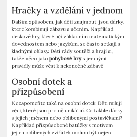
Hračky a vzdělání v jednom
Dalším způsobem, jak děti zaujmout, jsou dárky,
‌které kombinují zábavu s učením. Například‍
deskové hry, které učí základním matematickým
dovednostem nebo jazykům, se často ⁣setkají s
kladnými⁤ ohlasy. Děti rády soutěží a ⁤hrají si,
takže⁤ něco jako‌
pohybové hry
s‌ jemnými
pravidly může vést k⁣ nekonečné zábavě!
Osobní dotek a
přizpůsobení
Nezapomeňte⁤ také‍ na osobní dotek. Děti milují
věci, které jsou pro ně unikátní. Co takhle‌ dárky
s jejich jménem nebo oblíbenými postavičkami?
Například⁢ přizpůsobené batůžky s motivem
jejich oblíbených zvířátek mohou být nejen