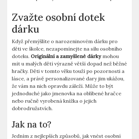
Zvažte osobní dotek
dárku
Když přemýšlíte o narozeninovém dárku pro
děti ve školce, ⁤nezapomínejte na sílu ⁤osobního
doteku.
Originální a‌ zamyšlené dárky
mohou‌
mít u malých dětí výrazně větší dopad než běžné
hračky. Děti v tomto ⁢věku touží po pozornosti a
lásce, a právě personalizované dary jim ⁤ukážou,
že vám ⁤na nich opravdu záleží. Může to být
jednoduché jako jmenovka na oblíbené hračce
nebo ručně​ vyrobená knížka ⁤o jejich
dobrodružstvích.
Jak na to?
Jedním z nejlepších ‍způsobů, jak vnést⁢ osobní