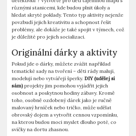
detektivku“? Vytvořte pro děti tajemnou mapu s
různými stanicemi, kde budou​ plnit úkoly a
hledat skryté poklady. ‌Tento typ⁤ aktivity nejenže
povzbudí jejich kreativitu a schopnost‍ řešit
problémy, ale dokáže je také spojit⁢ v týmech, což
je důležité pro jejich ‍socializaci.
Originální dárky a aktivity
Pokud jde o dárky,‌ můžete zvážit⁤ například
tematické sady na tvoření – děti rády malují,
modelují⁣ nebo vytvářejí šperky.‍
DIY (udělej si
sám)
projekty jim pomohou vyjádřit jejich
osobnost a poskytnou hodiny zábavy. Kromě
toho, osobně ozdobený dárek jako je ručně
malovaný hrníček nebo tričko, může⁤ udělat
obrovský dojem a vytvořit cennou vzpomínku,
na kterou budou moci myslet dlouho poté, co‍
svíčky na ⁢dortu ⁣zhasnou.