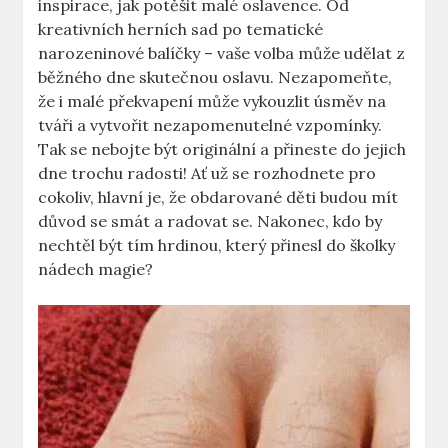
inspirace, jak‍ potěšit malé oslavence. Od
kreativních herních‍ sad po tematické
narozeninové balíčky – vaše volba⁣ může udělat z
běžného dne skutečnou oslavu. Nezapomeňte,
že i malé překvapení​ může vykouzlit úsměv na
tváři a vytvořit nezapomenutelné vzpomínky.
Tak se⁣ nebojte být originální a přineste do jejich
⁢dne trochu radosti! Ať už se rozhodnete pro
cokoliv, hlavní je, že obdarované ‍děti budou mít
důvod se smát a radovat se. Nakonec, kdo by
nechtěl být tím hrdinou, který​ přinesl do školky⁤
nádech magie?