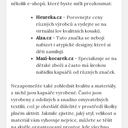
několik e-shopů, které byste měli prozkoumat:
Heureka.cz
– Porovnejte ceny
různých výrobců a vydejte se na
virtuální lov kvalitních kousků.
Alza.cz
– Tato značka se nebojí
nabízet i atypické designy, které si
děti zamilují.
Maxi-kocarek.cz
– Specializuje se na
dětské zboží a často má širokou
nabídku kapsářů od různých značek.
Nezapomeňte také zohlednit kvalitu a materiály,
z nichž jsou kapsáře vyrobené. Často jsou
vyrobeny z odolných a snadno omyvatelných
textilií, což je obzvlášť důležité v prostředí školky
plném aktivit. Jakmile zjistíte, jaký styl, velikost a
materiál vám vyhovuje nejvíce, můžete se těšit
na skvěle organizovaný prostor, kde všechno