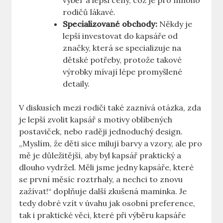
výběr a lepší ceny, což je pro mnoho
rodičů lákavé.
Specializované obchody:
Někdy je
lepší investovat do kapsáře od
značky, která se specializuje na
dětské potřeby, protože takové
výrobky mívají lépe promyšlené
detaily.
V diskusích mezi rodiči také zaznívá otázka, zda
je lepší zvolit kapsář s motivy oblíbených
postaviček, nebo raději jednoduchý design.
„Myslím, že děti sice milují barvy a vzory, ale pro
mě je důležitější, aby byl kapsář praktický a
dlouho vydržel. Měli jsme jedny kapsáře, které
se první měsíc roztrhaly, a nechci to znovu
zažívat!“ doplňuje další zkušená maminka. Je
tedy dobré vzít v úvahu jak osobní preference,
tak i praktické věci, které při výběru kapsáře