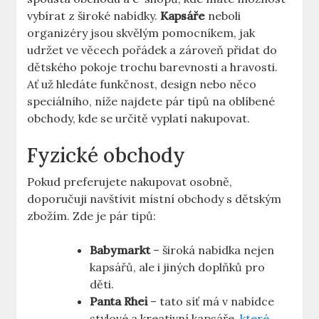
vybírat z široké nabídky.
Kapsáře
neboli
organizéry jsou skvělým pomocníkem, jak
udržet ve věcech pořádek a zároveň přidat do
dětského pokoje trochu barevnosti a hravosti.
Ať už hledáte funkčnost, design nebo něco
speciálního, níže najdete pár tipů na oblíbené
obchody, kde se určitě vyplatí nakupovat.
Fyzické obchody
Pokud preferujete nakupovat osobně,
doporučuji navštívit místní obchody s dětským
zbožím. Zde je pár tipů:
Babymarkt
– široká nabídka nejen
kapsářů, ale i jiných doplňků pro
děti.
Panta Rhei
– tato síť má v nabídce
stylové a kreativní kapsáře,
které