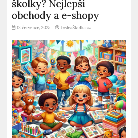
školky? Nejlepší
obchody a e-shopy
12 července, 2025
JesleaŠkolka.cz