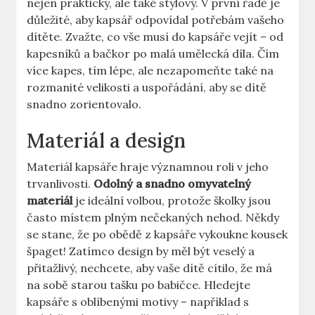
nejen praktický, ale také stylový. V první řadě je
důležité, aby kapsář odpovídal potřebám vašeho
dítěte. Zvažte, co vše musí do kapsáře vejít – od
kapesníků a bačkor po malá umělecká díla. Čím
více kapes, tím lépe, ale nezapomeňte také na
rozmanité velikosti a uspořádání, aby se dítě
snadno zorientovalo.
Materiál a design
Materiál kapsáře hraje významnou roli v jeho
trvanlivosti.
Odolný a snadno omyvatelný
materiál
je ideální volbou, protože školky jsou
často místem plným nečekaných nehod. Někdy
se stane, že po obědě z kapsáře vykoukne kousek
špaget! Zatímco design by měl být veselý a
přitažlivý, nechcete, aby vaše dítě cítilo, že má
na sobě starou tašku po babičce. Hledejte
kapsáře s oblíbenými motivy – například s