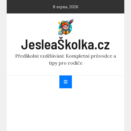
Skip
8 srpna, 2026
to
content
JesleaŠkolka.cz
Předškolní vzdělávání: Kompletní průvodce a
tipy pro rodiče