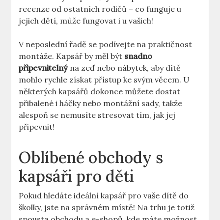
recenze od ostatních rodičů – co funguje u
jejich dětí, může fungovat i u vašich!
V neposlední řadě se podívejte na praktičnost
montáže. Kapsář by měl být
snadno
připevnitelný
na zeď nebo nábytek, aby dítě
mohlo rychle získat přístup ke svým věcem. U
některých kapsářů dokonce můžete dostat
přibalené i háčky nebo montážní sady, takže
alespoň se nemusíte stresovat tím, jak jej
připevnit!
Oblíbené obchody s
kapsáři pro děti
Pokud hledáte ideální kapsář pro vaše dítě do
školky, jste na správném místě! Na trhu je totiž
spousta obchodu a e-shopů, kde máte možnost