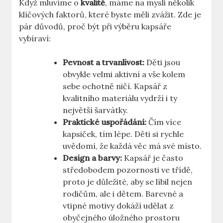
Když mluvíme o
kvalitě
, máme na mysli několik
klíčových faktorů, které byste měli zvážit. Zde je
pár důvodů, proč být při výběru kapsáře
vybíraví:
Pevnost a trvanlivost:
Děti jsou
obvykle velmi aktivní a vše kolem
sebe ochotně ničí. Kapsář z
kvalitního materiálu vydrží i ty
největší šarvátky.
Praktické uspořádání:
Čím více
kapsiček, tím lépe. Děti si rychle
uvědomí, že každá věc má své místo.
Design a barvy:
Kapsář je často
středobodem pozornosti ve třídě,
proto je důležité, aby se líbil nejen
rodičům, ale i dětem. Barevné a
vtipné motivy dokáží udělat z
obyčejného úložného prostoru