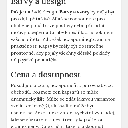
Barvy a design
Pak je na řadě design.
Barvy a vzory
by měly být
pro děti přitažlivé. Ať už se rozhodnete pro
oblíbené pohádkové postavy nebo přírodní
motivy, dbejte na to, aby kapsář ladil s pokojem
vašeho dítěte. Zde však nezapomínejte ani na
praktičnost. Kapsy by měly být dostatečně
prostorné, aby pojaly všechny dětské poklady –
od plyšáků po autíčka.
Cena a dostupnost
Pokud jde o cenu, nezapomeňte porovnat více
obchodů. Rozmezí cen kapsářů se může
dramaticky lišit. Může se zdát lákavou variantou
zvolit ten levnější, ale kvalita může být
ošemetná. Ačkoli někdy stačí vychytat výprodej,
kde se zázrakem objeví trendy kapsáře za
zlomek ceny. Doporučuji také prozkoumat