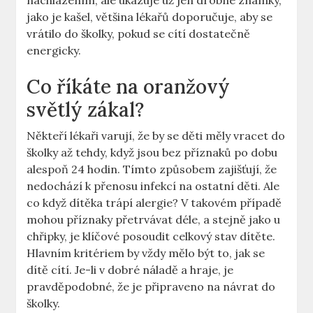
nachlazením, ale ukazuje už jen drobné známky,
jako je kašel, většina lékařů doporučuje, aby se
vrátilo do školky, pokud se cítí dostatečně
energicky.
Co říkáte na oranžový
světlý zákal?
Někteří lékaři varují, že by se děti měly vracet do
školky až tehdy, když jsou bez příznaků po dobu
alespoň 24 hodin. Tímto způsobem zajišťují, že
nedochází k přenosu infekcí na ostatní děti. Ale
co když dítěka trápí alergie? V takovém případě
mohou příznaky přetrvávat déle, a stejně jako u
chřipky, je klíčové posoudit celkový stav dítěte.
Hlavním kritériem by vždy mělo být to, jak se
dítě cítí. Je-li v dobré náladě a hraje, je
pravděpodobné, že je připraveno na návrat do
školky.