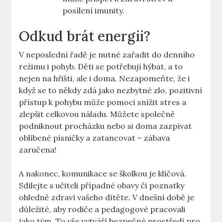
posílení imunity.
Odkud brát energii?
V neposlední řadě je nutné zařadit do denního
režimu i pohyb. Děti se potřebují hýbat, a to
nejen na hřišti, ale i doma. Nezapomeňte, že i
když se to někdy zdá jako nezbytné zlo, pozitivní
přístup k pohybu může pomoci snížit stres a
zlepšit celkovou náladu. Můžete společně
podniknout procházku nebo si doma zazpívat
oblíbené písničky a zatancovat – zábava
zaručena!
A nakonec, komunikace se školkou je klíčová.
Sdílejte s učiteli případné obavy či poznatky
ohledně zdraví vašeho dítěte. V dnešní době je
důležité, aby rodiče a pedagogové pracovali
jako tým. To vše vytváří bezpečné prostředí pro