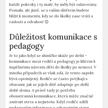
každé pokroky, i ty malé, by měly být oslavovány.
Pomalu, ale jistě, se s vaším dítětem budete
blížit k momentu, kdy se do školky zase vrátí s
radostí a odvahou! 😊
Důležitost komunikace s
pedagogy
Je to jako když se sluníčko ukáže po dešti –
komunikace mezi rodiči a pedagogy je klíčem k
úspěšnému návratu dětí do školky po nemoci. V
mnoha případech se však zdá, že tento aspekt
bývá opomíjený. Rodiče se často potýkají s
obavami, jak se jejich dítě adaptuje po delší
době doma. A právě tady je potřeba
oboustranná komunikace, která může značně
zmírnit stres a nejistotu. Když rodiče sdělí
pedagogům informace o zdravotním stavu