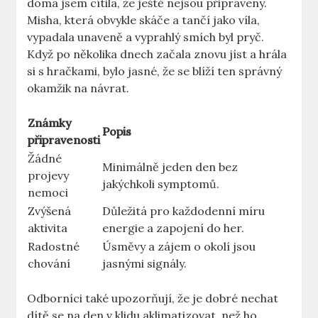
doma jsem cítila, že ještě nejsou připraveny.
Misha, která obvykle skáče a tančí jako víla,
vypadala unaveně a vyprahlý smích byl pryč.
Když po několika dnech začala znovu jíst a hrála
si s hračkami, bylo jasné, že se blíží ten správný
okamžik na návrat.
Známky
Popis
připravenosti
Žádné
Minimálně jeden den bez
projevy
jakýchkoli symptomů.
nemoci
Zvýšená
Důležitá pro každodenní míru
aktivita
energie a zapojení do her.
Radostné
Úsměvy a zájem o okolí jsou
chování
jasnými signály.
Odborníci také upozorňují, že je dobré nechat
dítě se na den v klidu aklimatizovat, než ho