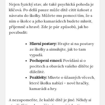
Nejen fyzický stav, ale také psychická pohoda je
klíčová. Po delší pauze může dítě cítit úzkost z
návratu do školky. Můžete mu pomoci tím, že s
ním o školce a jeho kamarádech budete mluvit,
příjemně a hravě. Zde je pár způsobů, jak ho
povzbudit:
Hlavní postavy:
Hrajte si na postavy
ze školky a simulujte, jak to tam
vypadá.
Pochopení emocí:
Povídání si o
pocitech a obavách vašeho dítěte je
důležité.
Pozitivity:
Mluvte o úžasných věcech,
které školka nabízí – nové hračky,
kamarádi a hry.
A nezapomeňte, že každé dítě je jiné. Někdy si