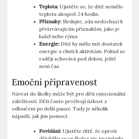
Teplota:
Ujistěte se, že dítě nemělo
teplotu alespoň 24 hodin.
Příznaky:
Sledujte, zda nedochází k
přetrvávajícím příznakům, jako je
kašel nebo rýma.
Energie:
Dítě by mělo mít dostatek
energie a chuti k aktivitám. Pokud se
raději schovává pod dekou, ještě
není čas.
Emoční připravenost
Návrat do školky může být pro děti emocionální
záležitostí. Děti často prožívají úzkost z
odloučení po delší pauze. Tady je několik
nápadů, jak jim pomoci:
Povídání:
Ujistěte dítě, že oproti
dřívějšku se ve školce nic nezměnilo.