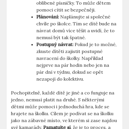
oblíbené písničky. To může dětem
pomoci cítit se bezpečněji.
Plánování:
Naplánujte si společné
chvíle po školce. Tím se dítě bude na
návrat domů více těšit a uvidí, že to
nemusí být tak špatné.
Postupný návrat:
Pokud je to možné,
zkuste dítěti zajistit postupné
navracení do školky. Například
nejprve na pár hodin nebo jen na
pár dní v týdnu, dokud se opět
nezapojí do kolektivu.
Pochopitelně, každé dítě je jiné a co funguje na
jedno, nemusí platit na druhé. S některými
dětmi může pomoci i jednoduchá hra, kde se
hrajete na školku. Cílem je podívat se na školku
jako na zábavné místo, ve kterém si zase najdou
své kamarády.
Pamatujte si
, že je to proces, a