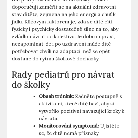
doporučují zaměřit se na aktuální zdravotní
stav dítěte, zejména na jeho energii a chuť k
jídlu. Klíčovým faktorem je, zda se dítě cítí
fyzicky i psychicky dostatečně silné na to, aby
zvládlo návrat do kolektivu. Je dobrou praxí,
nezapomínat, že i po uzdravení může dítě
potřebovat chvíli na adaptaci, než se opět
dostane do rytmu školkové docházky.
Rady pediatrů pro návrat
do školky
Obsah trénink:
Začněte postupně s
aktivitami, které dítě baví, aby si
vytvořilo pozitivní navazující kroky k
návratu.
Monitorování symptomů:
Ujistěte
se, že dítě nemá příznaky