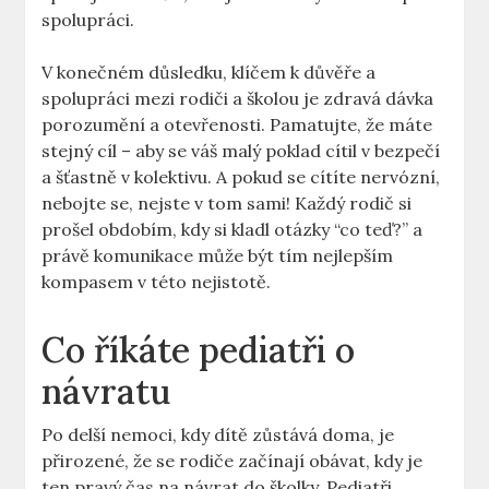
spolupráci.
V konečném důsledku, klíčem k důvěře a
spolupráci mezi rodiči a školou je zdravá dávka
porozumění a otevřenosti. Pamatujte, že máte
stejný cíl – aby se váš malý poklad cítil v bezpečí
a šťastně v kolektivu. A pokud se cítíte nervózní,
nebojte se, nejste v tom sami! Každý rodič si
prošel obdobím, kdy si kladl otázky “co teď?” a
právě komunikace může být tím nejlepším
kompasem v této nejistotě.
Co říkáte pediatři o
návratu
Po delší nemoci, kdy dítě zůstává doma, je
přirozené, že se rodiče začínají obávat, kdy je
ten pravý čas na návrat do školky. Pediatři