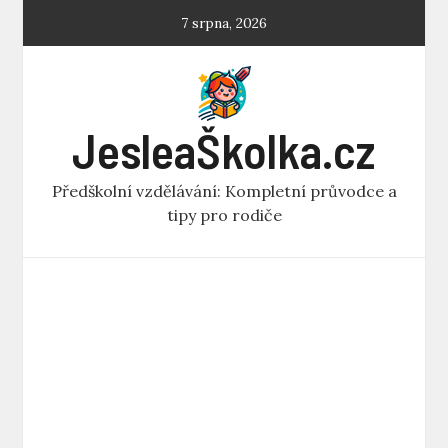
Skip
7 srpna, 2026
to
content
JesleaŠkolka.cz
Předškolní vzdělávání: Kompletní průvodce a
tipy pro rodiče