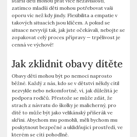
starší děti mohou přát více nezávislosti,
zatímco mladší děti mohou potřebovat vaši
oporu víc než kdy jindy. Flexibilita a empatie v
takových situacích jsou klíčem. A pokud se
situace nevyvíjí tak, jak jste očekávali, nebojte se
zopakovat celý proces přípravy — trpělivost je
cenná ve výchově!
Jak zklidnit obavy dítěte
Obavy dětí mohou být po nemoci naprosto
běžné. Každý z nás, kdo se v dětství někdy cítil
nezvykle nebo nekomfortně, ví, jak důležitá je
podpora rodičů. Přestože se může zdát, že
strach z návratu do školky je malicherný, pro
dítě to může být jako velikánský příšerák ve
skříni. Abychom mu pomohli, měli bychom mu
poskytnout bezpečné a uklidňující prostředí, ve
kterém se cítí pohodlně.