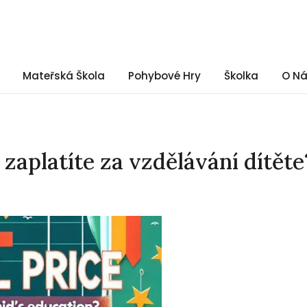
Mateřská Škola
Pohybové Hry
Školka
O N
 zaplatíte za vzdělávání dítěte