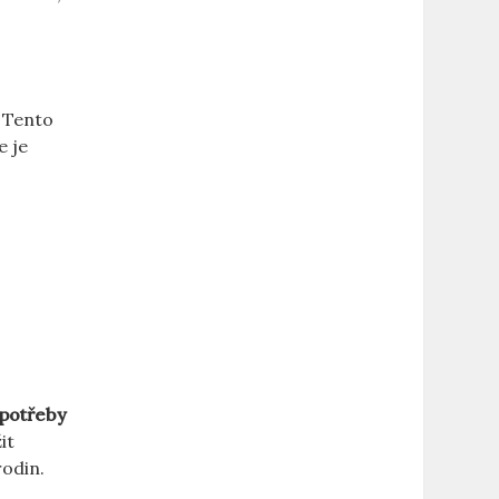
. Tento
e je
 potřeby
it
rodin.