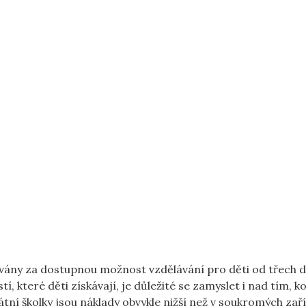
žovány za dostupnou možnost vzdělávání pro děti od třech d
 které děti získávají, je důležité se zamyslet i nad tím, ko
tní školky jsou náklady obvykle nižší než v soukromých zař