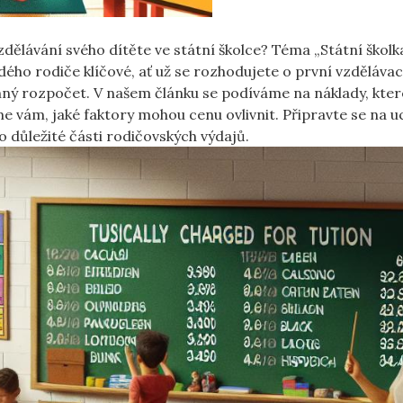
zdělávání svého dítěte ve státní školce? Téma „Státní školk
ždého rodiče klíčové, ať už se rozhodujete o první vzdělávac
ný rozpočet. V našem článku se podíváme na náklady, kter
me vám, jaké faktory mohou cenu ovlivnit. Připravte se na u
 důležité části rodičovských výdajů.