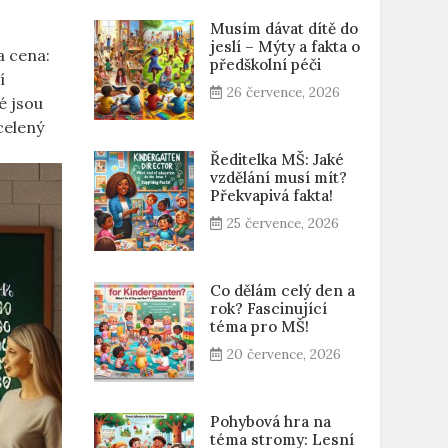
Musím dávat dítě do
jeslí – Mýty a fakta o
a cena:
předškolní péči
í
26 července, 2026
é jsou
celený
Ředitelka MŠ: Jaké
vzdělání musí mít?
Překvapivá fakta!
25 července, 2026
Co dělám celý den a
rok? Fascinující
téma pro MŠ!
20 července, 2026
Pohybová hra na
téma stromy: Lesní