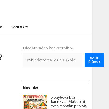
ás
Kontakty
Hledáte něco konkrétního?
?
Najít
článek
Novinky
Pohybová hra
karneval: Maškarní
rej v pohybu pro MŠ