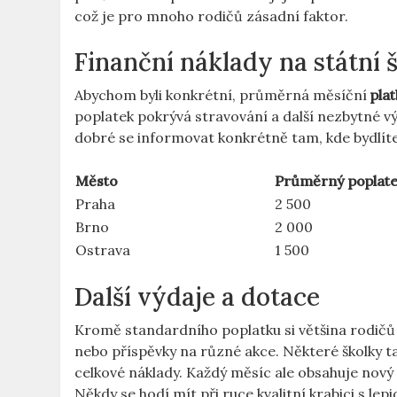
což je pro mnoho rodičů zásadní faktor.
Finanční náklady na státní 
Abychom byli konkrétní, průměrná měsíční
pla
poplatek pokrývá stravování a další nezbytné vý
dobré se informovat konkrétně tam, kde bydlíte
Město
Průměrný poplate
Praha
2 500
Brno
2 000
Ostrava
1 500
Další výdaje a dotace
Kromě standardního poplatku si většina rodičů m
nebo příspěvky na různé akce. Některé školky t
celkové náklady. Každý měsíc ale obsahuje nový p
Někdy se hodí mít při ruce kvalitní krabici s l