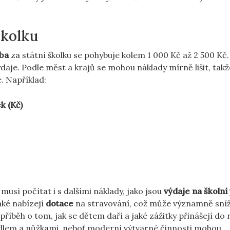
školku
tba
za státní školku se pohybuje kolem 1 000 Kč až 2 500 Kč
daje. Podle měst a krajů se mohou náklady mírně lišit, takž
. Například:
k (Kč)
usí počítat i s dalšími náklady, jako jsou
výdaje na školní
aké nabízejí
dotace
na stravování, což může významně sníž
říběh o tom, jak se dětem daří a jaké zážitky přinášejí do 
epidlem a nůžkami, neboť moderní výtvarné činnosti mohou