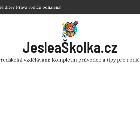
povinné?
 Krok za krokem!
y a fakta o předškolní péči
ní rej v pohybu pro MŠ
JesleaŠkolka.cz
 dítě? Práva rodičů odhalena!
ředškolní vzdělávání: Kompletní průvodce a tipy pro rodi