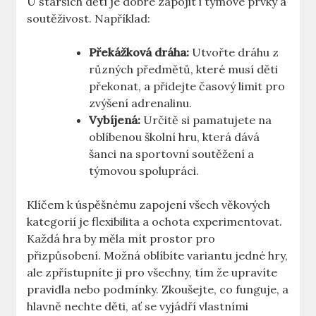
U starších dětí je dobré zapojit i týmové prvky a
soutěživost. Například:
Překážková dráha:
Utvořte dráhu z
různých předmětů, které musí děti
překonat, a přidejte časový limit pro
zvýšení adrenalinu.
Vybíjená:
Určitě si pamatujete na
oblíbenou školní hru, která dává
šanci na sportovní soutěžení a
týmovou spolupráci.
Klíčem k úspěšnému zapojení všech věkových
kategorií je flexibilita a ochota experimentovat.
Každá hra by měla mít prostor pro
přizpůsobení. Možná oblíbíte variantu jedné hry,
ale zpřístupníte ji pro všechny, tím že upravíte
pravidla nebo podmínky. Zkoušejte, co funguje, a
hlavně nechte děti, ať se vyjádří vlastními