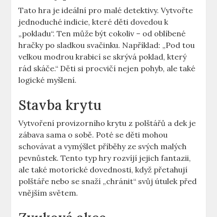
Tato hra je ideální pro malé detektivy. Vytvořte
jednoduché indicie, které děti dovedou k
„pokladu“. Ten může být cokoliv – od oblíbené
hračky po sladkou svačinku. Například: „Pod tou
velkou modrou krabicí se skrývá poklad, který
rád skáče.“ Děti si procvičí nejen pohyb, ale také
logické myšlení.
Stavba krytu
Vytvoření provizorního krytu z polštářů a dek je
zábava sama o sobě. Poté se děti mohou
schovávat a vymýšlet příběhy ze svých malých
pevnůstek. Tento typ hry rozvíjí jejich fantazii,
ale také motorické dovednosti, když přetahují
polštáře nebo se snaží „chránit“ svůj útulek před
vnějším světem.