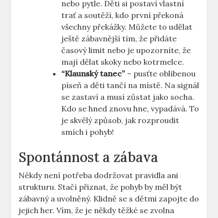
nebo pytle. Děti si postaví vlastní
trať a soutěží, kdo první překoná
všechny překážky. Můžete to udělat
ještě zábavnější tím, že přidáte
časový limit nebo je upozorníte, že
mají dělat skoky nebo kotrmelce.
“Klaunský tanec”
– pusťte oblíbenou
píseň a děti tančí na místě. Na signál
se zastaví a musí zůstat jako socha.
Kdo se hned znovu hne, vypadává. To
je skvělý způsob, jak rozproudit
smích i pohyb!
Spontánnost a zábava
Někdy není potřeba dodržovat pravidla ani
strukturu. Stačí přiznat, že pohyb by měl být
zábavný a uvolněný. Klidně se s dětmi zapojte do
jejich her. Vím, že je někdy těžké se zvolna