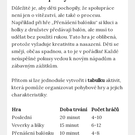
Důležité je, aby děti pochopily, že spolupráce
není jen o vítězství, ale také o procesu.
Například při hře „Přenášení balónku“ si kluci a
holky z družstev předávají balón, ale musí to
udělat bez použití rukou. Tato hra je oblíbená,
protože vyžaduje kreativitu a nasazení. Děti se
smějí, občas spadnou, a to je v pořádku! Každé
neúspěšné pokusy vedou k novým nápadům a
zábavným zážitkům.
Přitom si lze jednoduše vytvořit i
tabulku
aktivit,
která pomůže organizovat pohybové hry a jejich
charakteristiky:
Hra
Doba trvání
Počet hráčů
Poslední
20 minut
4-10
Veverky a lišky
15 minut
6-12
Přenášení balónku
10 minut
4-8