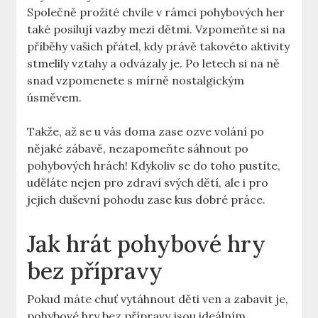
Společně prožité chvíle v rámci pohybových her
také posilují vazby mezi dětmi. Vzpomeňte si na
příběhy vašich přátel, kdy právě takovéto aktivity
stmelily vztahy a odvázaly je. Po letech si na ně
snad vzpomenete s mírně nostalgickým
úsměvem.
Takže, až se u vás doma zase ozve volání po
nějaké zábavě, nezapomeňte sáhnout po
pohybových hrách! Kdykoliv se do toho pustíte,
uděláte nejen pro zdraví svých dětí, ale i pro
jejich duševní pohodu zase kus dobré práce.
Jak hrát pohybové hry
bez přípravy
Pokud máte chuť vytáhnout děti ven a zabavit je,
pohybové hry bez přípravy jsou ideálním