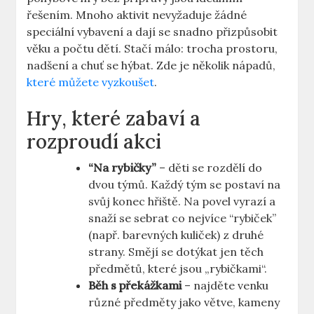
řešením. Mnoho aktivit nevyžaduje žádné
speciální vybavení a dají se snadno přizpůsobit
věku a počtu dětí. Stačí málo: trocha prostoru,
nadšení a chuť se hýbat. Zde je několik nápadů,
které můžete vyzkoušet
.
Hry, které zabaví a
rozproudí akci
“Na rybičky”
– děti se rozdělí do
dvou týmů. Každý tým se postaví na
svůj konec hřiště. Na povel vyrazí a
snaží se sebrat co nejvíce “rybiček”
(např. barevných kuliček) z druhé
strany. Smějí se dotýkat jen těch
předmětů, které jsou „rybičkami“.
Běh s překážkami
– najděte venku
různé předměty jako větve, kameny