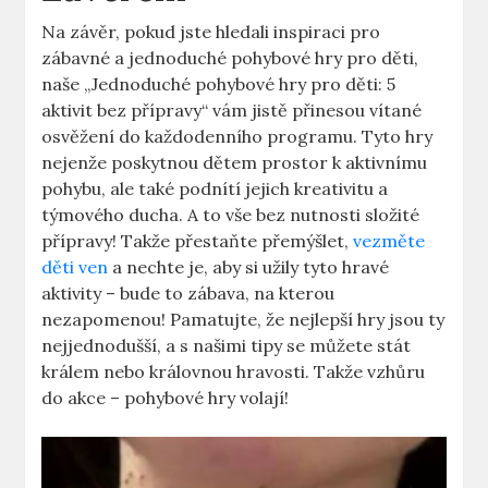
Na závěr, pokud jste hledali inspiraci pro
zábavné a jednoduché pohybové hry pro děti,
naše „Jednoduché pohybové hry pro děti: 5
aktivit bez přípravy“ vám jistě přinesou vítané
osvěžení do každodenního programu. Tyto hry
nejenže poskytnou dětem prostor k aktivnímu
pohybu, ale také podnítí jejich kreativitu a
týmového ducha. A to vše bez nutnosti složité
přípravy! Takže přestaňte přemýšlet,
vezměte
děti ven
a nechte je, aby si užily tyto hravé
aktivity – bude to zábava, na kterou
nezapomenou! Pamatujte, že nejlepší hry jsou ty
nejjednodušší, a s našimi tipy se můžete stát
králem nebo královnou hravosti. Takže vzhůru
do akce – pohybové hry volají!