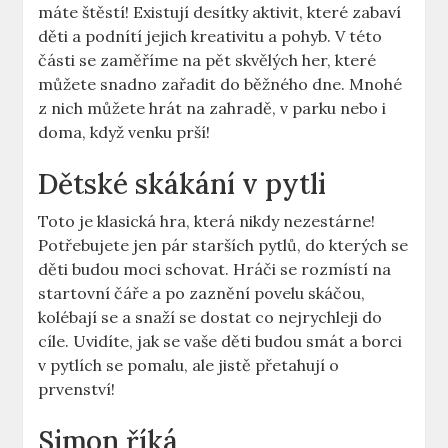
máte štěstí! Existují desítky aktivit, které zabaví
děti a podnítí jejich kreativitu a pohyb. V této
části se zaměříme na pět skvělých her, které
můžete snadno zařadit do běžného dne. Mnohé
z nich můžete hrát na zahradě, v parku nebo i
doma, když venku prší!
Dětské skákání v pytli
Toto je klasická hra, která nikdy nezestárne!
Potřebujete jen pár starších pytlů, do kterých se
děti budou moci schovat. Hráči se rozmístí na
startovní čáře a po zaznění povelu skáčou,
kolébají se a snaží se dostat co nejrychleji do
cíle. Uvidíte, jak se vaše děti budou smát a borci
v pytlích se pomalu, ale jistě přetahují o
prvenství!
Simon říká