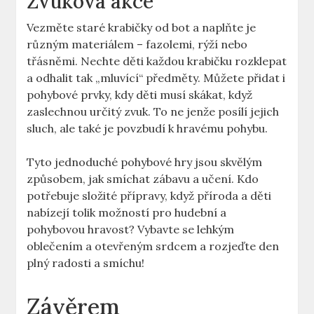
Zvuková akce
Vezměte staré krabičky od bot a naplňte je
různým materiálem – fazolemi, rýží nebo
třásněmi. Nechte děti každou krabičku rozklepat
a odhalit tak „mluvící“ předměty. Můžete přidat i
pohybové prvky, kdy děti musí skákat, když
zaslechnou určitý zvuk. To ne jenže posílí jejich
sluch, ale také je povzbudí k hravému pohybu.
Tyto jednoduché pohybové hry jsou skvělým
způsobem, jak smíchat zábavu a učení. Kdo
potřebuje složité přípravy, když příroda a děti
nabízejí tolik možností pro hudební a
pohybovou hravost? Vybavte se lehkým
oblečením a otevřeným srdcem a rozjeďte den
plný radosti a smíchu!
Závěrem