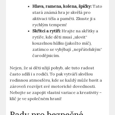
Hlava, ramena, kolena, špičky:
Tato
stará známá hra je skvělá pro
aktivaci těla a paměti. Zkuste ji s
rychlým tempem!
Skřítci a rytíři:
Hrajte na skřítky a
rytíře, kde děti musí „ulovit“
kouzelnou hůlku (jakožto míč),
zatímco se vyhýbají „nepřátelským“
čarodějnicím.
Nejen, že si děti užijí pohyb, ale tuto radost
často sdílí i s rodiči. To pak vytváří skvělou
rodinnou atmosféru, kde se každý může bavit a
zároveň rozvíjet své motorické dovednosti.
Nebojte se zapojit vlastní variace a kreativity –
klíč je ve společném hraní!
Rady pro bezpečné