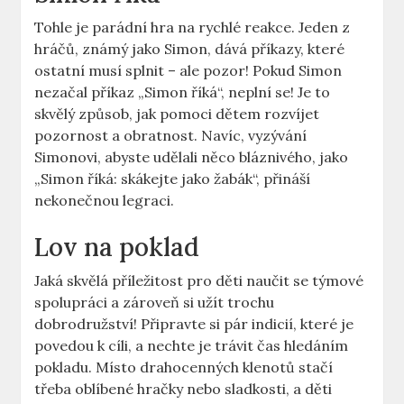
Tohle je parádní hra na rychlé reakce. Jeden z
hráčů, známý jako Simon, dává příkazy, které
ostatní musí splnit – ale pozor! Pokud Simon
nezačal příkaz „Simon říká“, neplní se! Je to
skvělý způsob, jak pomoci dětem rozvíjet
pozornost a obratnost. Navíc, vyzývání
Simonovi, abyste udělali něco bláznivého, jako
„Simon říká: skákejte jako žabák“, přináší
nekonečnou legraci.
Lov na poklad
Jaká skvělá příležitost pro děti naučit se týmové
spolupráci a zároveň si užít trochu
dobrodružství! Připravte si pár indicií, které je
povedou k cíli, a nechte je trávit čas hledáním
pokladu. Místo drahocenných klenotů stačí
třeba oblíbené hračky nebo sladkosti, a děti