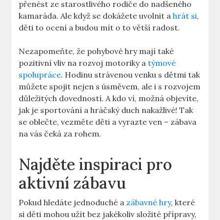
přenést ze starostlivého rodiče do nadšeného
kamaráda. Ale když se dokážete uvolnit a
hrát si
,
děti to ocení a budou mít o to větší radost.
Nezapomeňte, že pohybové hry mají také
pozitivní vliv na rozvoj motoriky a
týmové
spolupráce
. Hodinu strávenou venku s dětmi tak
můžete spojit nejen s úsměvem, ale i s rozvojem
důležitých dovedností. A kdo ví, možná objevíte,
jak je sportování a hráčský duch nakažlivé! Tak
se oblečte, vezměte děti a vyrazte ven – zábava
na vás čeká za rohem.
Najděte inspiraci pro
aktivní zábavu
Pokud hledáte jednoduché a
zábavné hry
, které
si děti mohou užít bez jakékoliv složité přípravy,