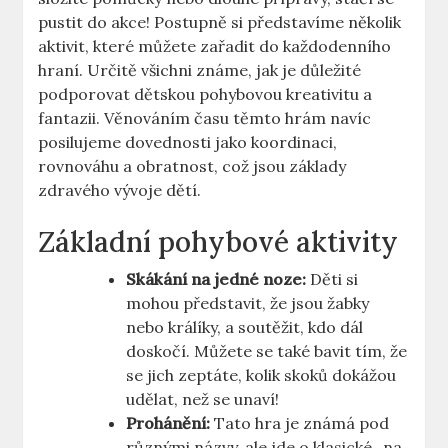
pustit do akce! Postupně si představíme několik
aktivit, které můžete zařadit do každodenního
hraní. Určitě všichni známe, jak je důležité
podporovat dětskou pohybovou kreativitu a
fantazii. Věnováním času těmto hrám navíc
posilujeme dovednosti jako koordinaci,
rovnováhu a obratnost, což jsou základy
zdravého vývoje dětí.
Základní pohybové aktivity
Skákání na jedné noze:
Děti si
mohou představit, že jsou žabky
nebo králíky, a soutěžit, kdo dál
doskočí. Můžete se také bavit tím, že
se jich zeptáte, kolik skoků dokážou
udělat, než se unaví!
Prohánění:
Tato hra je známá pod
různými názvy, ale jde o klasické „na