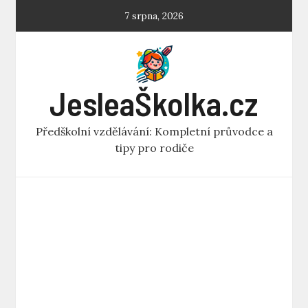
Skip
7 srpna, 2026
to
content
JesleaŠkolka.cz
Předškolní vzdělávání: Kompletní průvodce a
tipy pro rodiče