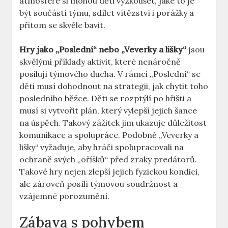
atmosféře si mohou děti vyzkoušet, jaké to je
být součástí týmu, sdílet vítězství i porážky a
přitom se skvěle bavit.
Hry jako „Poslední“ nebo „Veverky a lišky“
jsou
skvělými příklady aktivit, které nenáročně
posilují týmového ducha. V rámci „Poslední“ se
děti musí dohodnout na strategii, jak chytit toho
posledního běžce. Děti se rozptýlí po hřišti a
musí si vytvořit plán, který vylepší jejich šance
na úspěch. Takový zážitek jim ukazuje důležitost
komunikace a spolupráce. Podobně „Veverky a
lišky“ vyžaduje, aby hráči spolupracovali na
ochraně svých „oříšků“ před zraky predátorů.
Takové hry nejen zlepší jejich fyzickou kondici,
ale zároveň posílí týmovou soudržnost a
vzájemné porozumění.
Zábava s pohybem