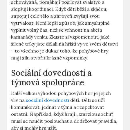
schovávaná, pomáhají posilovat svalstvo a
zlepšují koordinaci. Když děti běží a skáčou,
zapojují celé tělo a zároveň zvyšují svou
vytrvalost. Není lepší způsob, jak smysluplně
vyplnit volný čas, než se vrhnout na akci s
kamarády venku. Zkuste si vzpomenout, jaké
šílené triky jste dělali na hřišti vy ve svém dětství
– to všechno je důkaz toho, že pohybové hry
mají sílu stvořit krásné vzpomínky.
Sociální dovednosti a
týmová spolupráce
Další velkou výhodou pohybových her je jejich
vliv na
sociální dovednosti
dětí. Děti se učí
komunikovat, jednat v týmu a respektovat
ostatní. Například, když hrají „zmrzlou sochu“,
musí se naučit poslouchat a dodržovat pravidla,
aby si mohly hru užít.