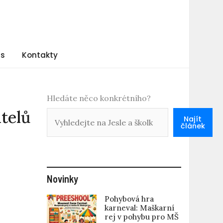
ás
Kontakty
Hledáte něco konkrétního?
telů
Najít
článek
Novinky
Pohybová hra
karneval: Maškarní
rej v pohybu pro MŠ