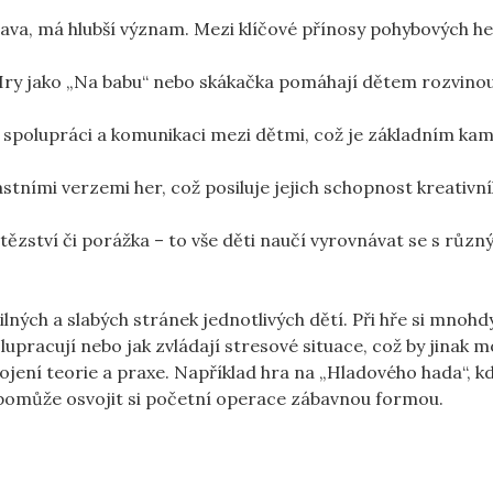
ava, má hlubší význam. Mezi klíčové přínosy pohybových he
ry jako „Na babu“ nebo skákačka pomáhají dětem rozvinout
 spolupráci a komunikaci mezi dětmi, což je základním k
astními verzemi her, což posiluje jejich schopnost kreativn
tězství či porážka – to vše děti naučí vyrovnávat se s různ
ilných a slabých stránek jednotlivých dětí. Při hře si mnohd
lupracují nebo jak zvládají stresové situace, což by jinak m
jení teorie a praxe. Například hra na „Hladového hada“, kd
im pomůže osvojit si početní operace zábavnou formou.