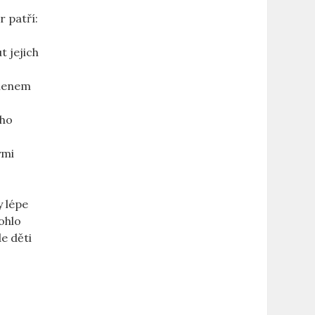
r patří:
 jejich
amenem
ího
ými
y lépe
ohlo
e děti