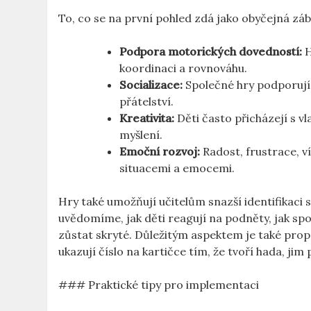
To, co se na první pohled zdá jako obyčejná záb
Podpora motorických dovedností:
H
koordinaci a rovnováhu.
Socializace:
Společné hry podporují
přátelství.
Kreativita:
Děti často přicházejí s vl
myšlení.
Emoční rozvoj:
Radost, frustrace, ví
situacemi a emocemi.
Hry také umožňují učitelům snazší identifikaci s
uvědomíme, jak děti reagují na podněty, jak spo
zůstat skryté. Důležitým aspektem je také propo
ukazují číslo na kartičce tím, že tvoří hada, j
### Praktické tipy pro implementaci