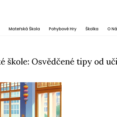
Mateřská Škola
Pohybové Hry
Školka
O N
 škole: Osvědčené tipy od uči