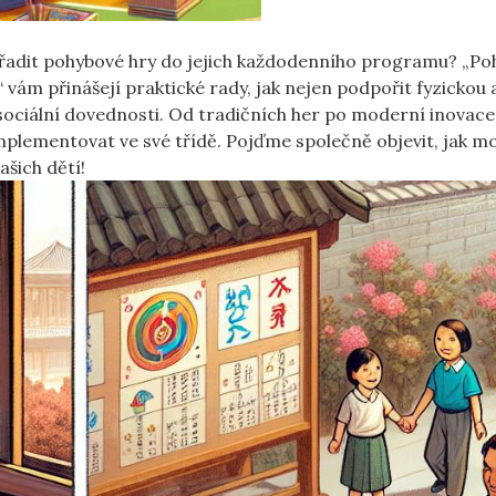
ařadit pohybové hry do jejich každodenního programu? „P
 vám přinášejí praktické rady, jak nejen podpořit fyzickou a
a sociální dovednosti. Od tradičních her po moderní inovace
mplementovat ve své třídě. Pojďme společně objevit, jak m
ašich dětí!