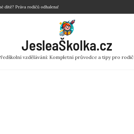
povinné?
 Krok za krokem!
y a fakta o předškolní péči
ní rej v pohybu pro MŠ
JesleaŠkolka.cz
 dítě? Práva rodičů odhalena!
ředškolní vzdělávání: Kompletní průvodce a tipy pro rodi