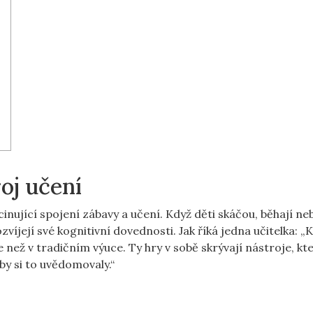
oj učení
inující spojení zábavy a učení. Když děti skáčou, běhají ne
ozvíjejí své kognitivní dovednosti. Jak říká jedna učitelka: „
ež v tradičním výuce. Ty hry v sobě skrývají nástroje, kt
y si to uvědomovaly.“