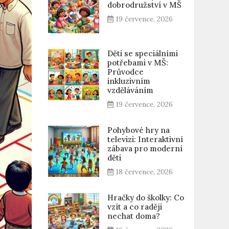
dobrodružství v MŠ
19 července, 2026
Děti se speciálními
potřebami v MŠ:
Průvodce
inkluzivním
vzděláváním
19 července, 2026
Pohybové hry na
televizi: Interaktivní
zábava pro moderní
děti
18 července, 2026
Hračky do školky: Co
vzít a co raději
nechat doma?