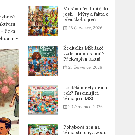
Musím dávat dítě do
jeslí – Mýty a fakta o
ohybové
předškolní péči
ktivitu
26 července, 2026
 – čeká
ohou hry
Ředitelka MŠ: Jaké
vzdělání musí mít?
Překvapivá fakta!
25 července, 2026
Co dělám celý den a
rok? Fascinující
téma pro MŠ!
20 července, 2026
Pohybová hra na
téma stromy: Lesní