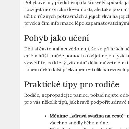
Pohybové hry představují další skvělý způsob, 
rozvíjet motorické dovednosti, ale také poznat
učit o různých potravinách a jejich vlivu na jej
prvek a činí informace lépe zapamatovatelnými
Pohyb jako učení
Děti si často ani neuvědomují, že se při hrách uč
celém hřišti, může pomoci rozvíjet nejen fyzic
vysvětlíte, co který „vitamín“ dělá, můžete efek
rohem čeká další překvapení – tolik barevných
Praktické tipy pro rodiče
Rodiče, nepropadejte panice, pokud nejste odborn
pro vás několik tipů, jak hravě podpořit zdravé 
Měníme „zdravá svačina na cestě“ n
všechno snědly během dne.