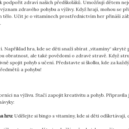
jak podpořit zdraví našich předškoláků. Umožňují dětem ne
 význam zdravého pohybu a výživy. Když hrají, mohou se př
ich tělo. Učit je o vitamínech prostřednictvím her přináší zá
.
í. Například hra, kde se děti snaží sbírat „vitamíny“ skryté 
kou obratnost, ale také povědomí o zdravé stravě. Když str
tivně spojit pohyb s učení. Představte si školku, kde za kaž
 předmětů a pohybu!
íci na výživu. Stačí zapojit kreativitu a pohyb. Připravila
návyky:
a hru:
Udělejte si bingo s vitamíny, kde si děti odškrtávají, 