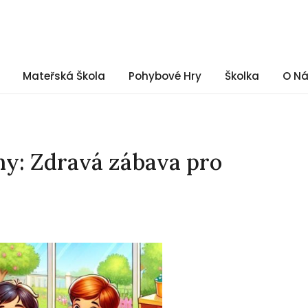
Mateřská Škola
Pohybové Hry
Školka
O N
ny: Zdravá zábava pro