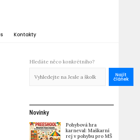
ás
Kontakty
Hledáte něco konkrétního?
Najít
článek
Novinky
Pohybová hra
karneval: Maškarní
rej v pohybu pro MŠ