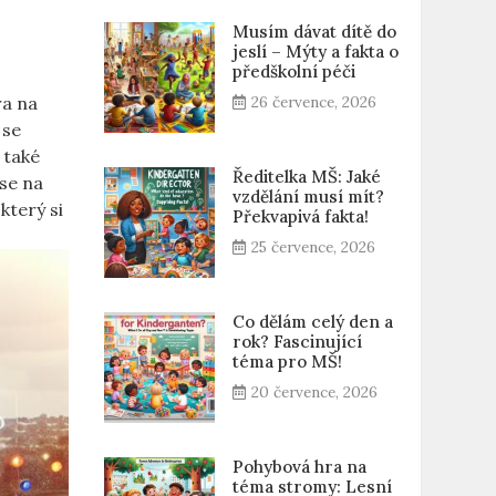
Musím dávat dítě do
jeslí – Mýty a fakta o
předškolní péči
ra na
26 července, 2026
 se
 také
Ředitelka MŠ: Jaké
se na
vzdělání musí mít?
který si
Překvapivá fakta!
25 července, 2026
Co dělám celý den a
rok? Fascinující
téma pro MŠ!
20 července, 2026
Pohybová hra na
téma stromy: Lesní