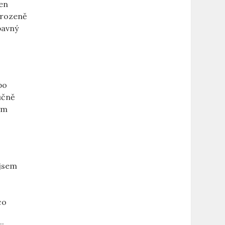
jen
irozeně
bavný
po
učně
dým
 jsem
co