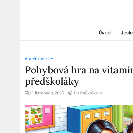
Úvod
Jesle
POHYBOVÉ HRY
Pohybová hra na vitamí
předškoláky
13 listopadu, 2025
JesleaŠkolka.cz