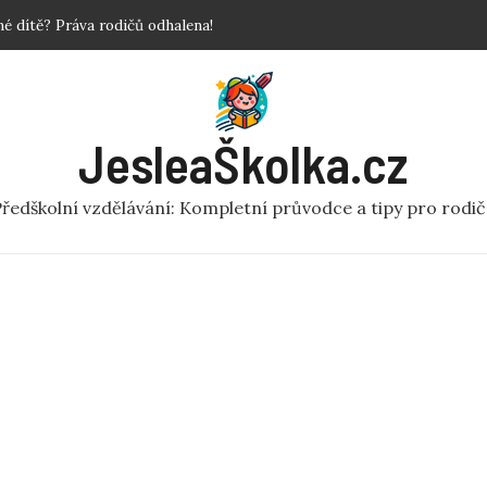
povinné?
 Krok za krokem!
y a fakta o předškolní péči
ní rej v pohybu pro MŠ
JesleaŠkolka.cz
 dítě? Práva rodičů odhalena!
ředškolní vzdělávání: Kompletní průvodce a tipy pro rodi