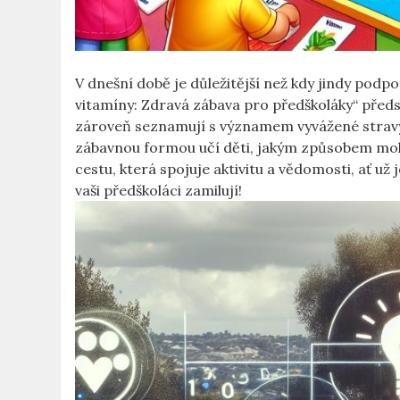
V dnešní době je důležitější než kdy jindy podp
vitamíny: Zdravá zábava pro předškoláky“ předs
zároveň seznamují s významem vyvážené stravy. 
zábavnou formou učí děti, jakým způsobem mohou
cestu, která spojuje aktivitu a vědomosti, ať už
vaši předškoláci zamilují!