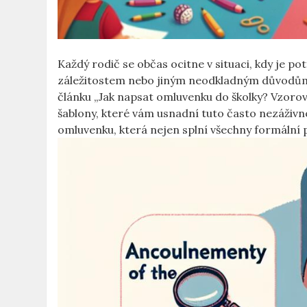
Každý rodič se občas ocitne v situaci, kdy je p
záležitostem nebo jiným neodkladným důvodům, 
článku „Jak napsat omluvenku do školky? Vzorov
šablony, které vám usnadní tuto často nezáživno
omluvenku, která nejen splní všechny formální 