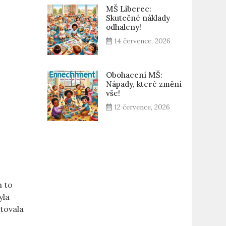
MŠ Liberec:
Skutečné náklady
odhaleny!
14 července, 2026
Obohacení MŠ:
Nápady, které změní
vše!
12 července, 2026
m to
yla
ktovala