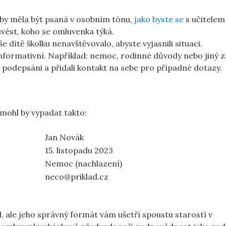
y měla být psaná v osobním tónu,
jako byste se
s učitelem 
ést, koho se omluvenka týká.
 dítě školku nenavštěvovalo, abyste vyjasnili situaci.
informativní. Například: nemoc, rodinné důvody nebo jiný z
e podepsáni a přidali kontakt na sebe pro případné dotazy.
 mohl by vypadat takto:
Jan Novák
15. listopadu 2023
Nemoc (nachlazení)
neco@priklad.cz
 ale jeho správný formát vám ušetří spoustu starostí v