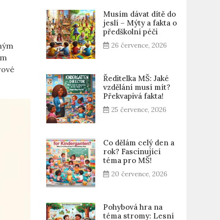
Musím dávat dítě do
jeslí – Mýty a fakta o
předškolní péči
nným
26 července, 2026
em
rové
Ředitelka MŠ: Jaké
vzdělání musí mít?
Překvapivá fakta!
25 července, 2026
Co dělám celý den a
rok? Fascinující
téma pro MŠ!
20 července, 2026
Pohybová hra na
téma stromy: Lesní