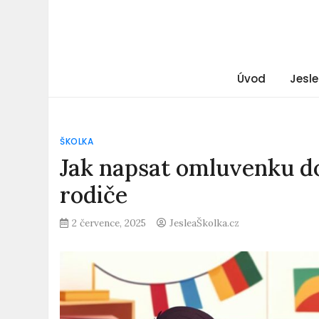
Úvod
Jesle
ŠKOLKA
Jak napsat omluvenku do
rodiče
2 července, 2025
JesleaŠkolka.cz