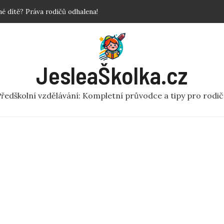
povinné?
 Krok za krokem!
y a fakta o předškolní péči
ní rej v pohybu pro MŠ
JesleaŠkolka.cz
 dítě? Práva rodičů odhalena!
ředškolní vzdělávání: Kompletní průvodce a tipy pro rodi