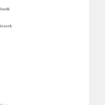
bavili.
ávazek.