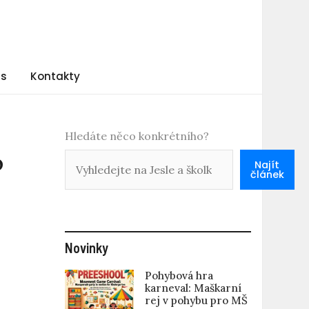
ás
Kontakty
Hledáte něco konkrétního?
o
Najít
článek
Novinky
Pohybová hra
karneval: Maškarní
rej v pohybu pro MŠ