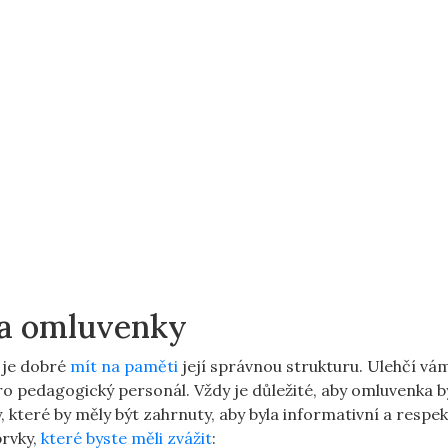
ra omluvenky
 je dobré
mít na paměti
její správnou strukturu. Ulehčí vá
o pedagogický personál. Vždy je důležité, aby omluvenka b
, které by měly být zahrnuty, aby byla informativní a respe
prvky,
které byste měli zvážit
: