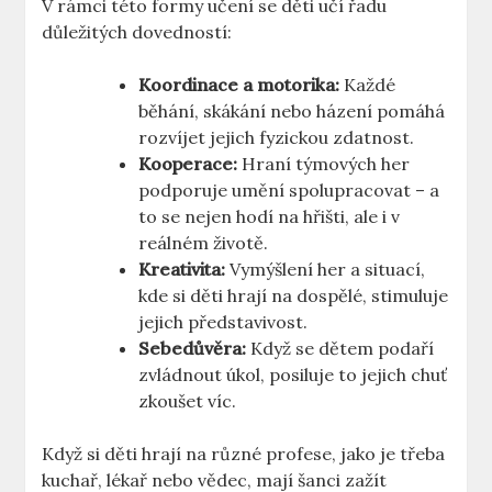
V rámci této formy učení se děti učí řadu
důležitých dovedností:
Koordinace a motorika:
Každé
běhání, skákání nebo házení pomáhá
rozvíjet jejich fyzickou zdatnost.
Kooperace:
Hraní týmových her
podporuje umění spolupracovat – a
to se nejen hodí na hřišti, ale i v
reálném životě.
Kreativita:
Vymýšlení her a situací,
kde si děti hrají na dospělé, stimuluje
jejich představivost.
Sebedůvěra:
Když se dětem podaří
zvládnout úkol, posiluje to jejich chuť
zkoušet víc.
Když si děti hrají na různé profese, jako je třeba
kuchař, lékař nebo vědec, mají šanci zažít