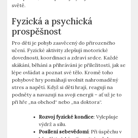
světě.
Fyzická a psychická
prospěšnost
Pro děti je pohyb zasvěcený do přirozeného
učení. Fyzické aktivity zlepšují motorické
dovednosti, koordinaci a zdraví srdce. Každé
skákání, běhání a přihrávání je příležitostí, jak se
lépe ovládat a poznat své tělo. Kromě toho
pohybové hry pomáhají uvolnit nahromaděný
stres a napětí. Když si děti hrají, reagují na
podněty a navazují na svoji energii – ať už je to
při hře „na obchod“ nebo „na doktora“.
Rozvoj fyzické kondice
: Vylepšuje
výdrž a sílu.
Posílení sebevědomí
: Při úspěchu v