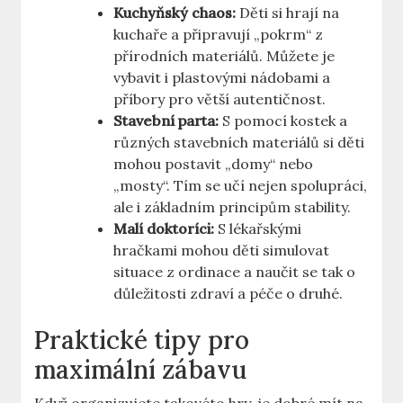
Kuchyňský chaos:
Děti si hrají na
kuchaře a připravují „pokrm“ z
přírodních materiálů. Můžete je
vybavit i plastovými nádobami a
příbory pro větší autentičnost.
Stavební parta:
S pomocí kostek a
různých stavebních materiálů si děti
mohou postavit „domy“ nebo
„mosty“. Tím se učí nejen spolupráci,
ale i základním principům stability.
Malí doktoríci:
S lékařskými
hračkami mohou děti simulovat
situace z ordinace a naučit se tak o
důležitosti zdraví a péče o druhé.
Praktické tipy pro
maximální zábavu