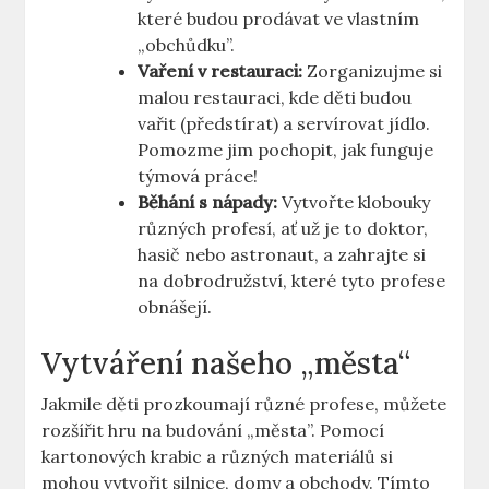
které budou prodávat ve vlastním
„obchůdku”.
Vaření v restauraci:
Zorganizujme si
malou restauraci, kde děti budou
vařit (předstírat) a servírovat jídlo.
Pomozme jim pochopit, jak funguje
týmová práce!
Běhání s nápady:
Vytvořte klobouky
různých profesí, ať už je to doktor,
hasič nebo astronaut, a zahrajte si
na dobrodružství, které tyto profese
obnášejí.
Vytváření našeho „města“
Jakmile děti prozkoumají různé profese, můžete
rozšířit hru na budování „města”. Pomocí
kartonových krabic a různých materiálů si
mohou vytvořit silnice, domy a obchody. Tímto