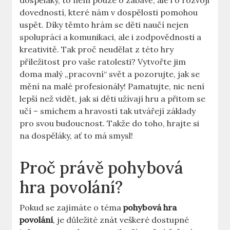
dospěláky, to není pouze o zábavě, ale i o rozvoji
dovedností, které nám v dospělosti pomohou
uspět. Díky těmto hrám se děti naučí nejen
spolupráci a komunikaci, ale i zodpovědnosti a
kreativitě. Tak proč neudělat z této hry
příležitost pro vaše ratolesti? Vytvořte jim
doma malý „pracovní“ svět a pozorujte, jak se
mění na malé profesionály! Pamatujte, nic není
lepší než vidět, jak si děti užívají hru a přitom se
učí – smíchem a hravostí tak utvářejí základy
pro svou budoucnost. Takže do toho, hrajte si
na dospěláky, ať to má smysl!
Proč právě pohybová
hra povolání?
Pokud se zajímáte o téma
pohybová hra
povolání
, je důležité znát veškeré dostupné