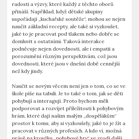
radosti a výzvy, které každý z těchto oborů
přináší. Například, když dětské skupiny
uspořádají „kuchařské soutěže“, mohou se nejen
naučit základní recepty, ale také si vyzkoušet,
jaké to je pracovat pod tlakem nebo dobře se
domluvit s ostatními. Taková interakce
podněcuje nejen dovednosti, ale i empatii a
porozumění různým perspektivám, což jsou
dovednosti, které jsou v dnešní době cennější
než kdy jindy.
Naučit se novým věcem není jen o tom, co se ve
škole píše na tabuli. Je to také o tom, jak se děti
pohybují a interagují. Proto bychom měli
podporovat a rozvíjet příležitosti k pohybovým
hrám, které dají našim malým „dospělákům“
prostor k tomu, aby si vyzkoušely, jaké to je žít a
pracovat v různých profesích. A kdo ví, možná
právě na kroužku „pohybové hry“ se zrodí další