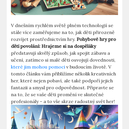
V dnešním rychlém světě plném technologií se
stále více zaměřujeme na to, jak děti přirozeně
rozvíjet prostřednictvím hry.
Pohybové hry pro
děti povolání: Hrajeme si na dospěláky
představují skvělý způsob, jak spojit zábavu a
učení, zatímco si malé děti osvojují dovednosti,
které jim mohou pomoci
v budoucím životě. V
tomto článku vám přiblížíme několik kreativních
her, které nejen pobaví, ale také podpoří jejich
fantazii a smysl pro odpovědnost. Připravte se
na to, že se vaše děti promění ve skutečné
profesionály – a to vše skrze radostný svět her!