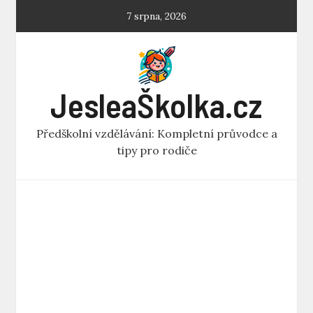
Skip
7 srpna, 2026
to
content
JesleaŠkolka.cz
Předškolní vzdělávání: Kompletní průvodce a
tipy pro rodiče