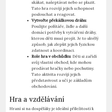
skákat, našeptávat nebo se plazit.
Tato hra rozvíjí jejich schopnost
poslouchat a reagovat.
Vytvořte překážkovou dráhu
:
Použijte polštáře, židle a další
domácí potřeby k vytváření dráhy,
kterou děti musí projít. Je to skvělý
způsob, jak zlepšit jejich fyzickou
zdatnost a koordinaci.
Role hra v obchůdku
: Děti si zařídí
svůj vlastní obchod, kde mohou
prodávat hračky nebo pochutiny.
Tato aktivita rozvíjí jejich
představivost a učí je základům
obchodování.
Hra a vzdělávání
Hraní si na dospěláky je ideální příležitostí k