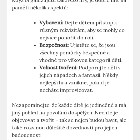
Když organizujete takovéto hry, je dobré mít na
paměti několik aspektů:
Vybavení:
Dejte dětem přístup k
různým rekvizitám, aby se mohly co
nejvíce ponořit do rolí.
Bezpečnost:
Ujistěte se, že jsou
všechny pomůcky bezpečné a
vhodné pro věkovou kategorii dětí.
Volnost tvoření:
Podporujte děti v
jejich nápadech a fantazii. Někdy
nejlepší hra vznikne, pokud je
necháte improvizovat.
Nezapomínejte, že každé dítě je jedinečné a má
jiný pohled na povolání dospělých. Nechte je
objevovat a tvořit – tak se nejen budou bavit, ale
také rozvinou důležité dovednosti pro jejich
budoucnost!