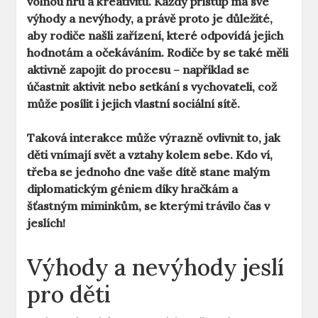
volnou hru a kreativitu.
Každý přístup
má své
výhody a nevýhody, a právě proto je důležité,
aby rodiče našli zařízení, které odpovídá jejich
hodnotám a očekáváním. Rodiče by se také měli
aktivně zapojit do procesu – například se
účastnit aktivit nebo setkání s vychovateli, což
může posílit i jejich vlastní sociální sítě.
Taková interakce může výrazně ovlivnit to, jak
děti vnímají svět a vztahy kolem sebe. Kdo ví,
třeba se jednoho dne vaše dítě stane malým
diplomatickým géniem díky hračkám a
šťastným miminkům, se kterými trávilo čas v
jeslích!
Výhody a nevýhody jeslí
pro děti