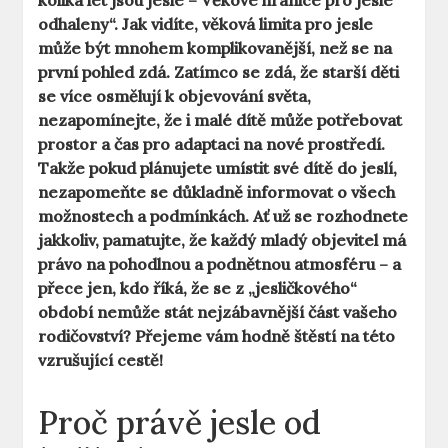
kolika let jsou jesle – Věkové hranice pro jesle
odhaleny“. Jak vidíte, věková limita pro jesle
může být mnohem komplikovanější, než se na
první pohled zdá. Zatímco se zdá, že starší děti
se více osmělují k objevování světa,
nezapomínejte, že i malé dítě může potřebovat
prostor a čas pro adaptaci na nové prostředí.
Takže pokud plánujete umístit své dítě do jeslí,
nezapomeňte se důkladně informovat o všech
možnostech a podmínkách. Ať už se rozhodnete
jakkoliv, pamatujte, že každý mladý objevitel má
právo na pohodlnou a podnětnou atmosféru – a
přece jen, kdo říká, že se z „jesličkového“
období nemůže stát nejzábavnější část vašeho
rodičovství? Přejeme vám hodně štěstí na této
vzrušující cestě!
Proč právě jesle od