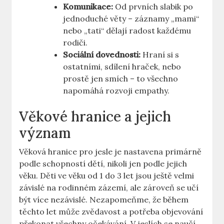
Komunikace:
Od prvních slabik po
jednoduché věty – záznamy „mami“
nebo „tati“ dělají radost každému
rodiči.
Sociální dovednosti:
Hraní si s
ostatními, sdílení hraček, nebo
prostě jen smích – to všechno
napomáhá rozvoji empathy.
Věkové hranice a jejich
význam
Věková hranice pro jesle je nastavena primárně
podle schopností dětí, nikoli jen podle jejich
věku. Děti ve věku od 1 do 3 let jsou ještě velmi
závislé na rodinném zázemí, ale zároveň se učí
být více nezávislé. Nezapomeňme, že během
těchto let může zvědavost a potřeba objevování
překonat všechny očekávání. V jeslích se naučí