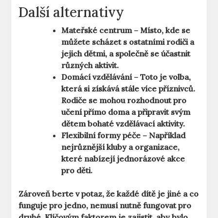
Další alternativy
Mateřské centrum
– Místo, kde se
můžete scházet s ostatními rodiči a
jejich dětmi, a společně se účastnit
různých aktivit.
Domácí vzdělávání
– Toto je volba,
která si získává stále více příznivců.
Rodiče se mohou rozhodnout pro
učení přímo doma a připravit svým
dětem bohaté vzdělávací aktivity.
Flexibilní formy péče
– Například
nejrůznější kluby a organizace,
které nabízejí jednorázové akce
pro děti.
Zároveň berte v potaz, že každé dítě je jiné a co
funguje pro jedno, nemusí nutně fungovat pro
druhé. Klíčovým faktorem je zajistit, aby bylo