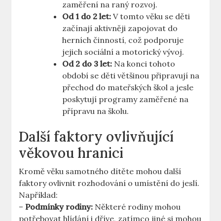
zaměření na raný rozvoj.
Od 1 do 2 let:
V tomto věku se děti
začínají aktivněji zapojovat do
herních činností, což podporuje
jejich sociální a motorický vývoj.
Od 2 do 3 let:
Na konci tohoto
období se děti většinou připravují na
přechod do mateřských škol a jesle
poskytují programy zaměřené na
přípravu na školu.
Další faktory ovlivňující
věkovou hranici
Kromě věku samotného dítěte mohou další
faktory ovlivnit rozhodování o umístění do jeslí.
Například:
–
Podmínky rodiny:
Některé rodiny mohou
potřebovat hlídání i dříve, zatímco jiné si mohou