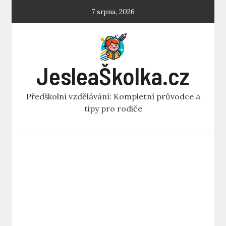
Skip
7 srpna, 2026
to
content
JesleaŠkolka.cz
Předškolní vzdělávání: Kompletní průvodce a
tipy pro rodiče