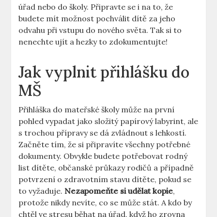
⁤úřad nebo do školy. Připravte se i‌ na to, že
budete mít možnost pochválit dítě za jeho
odvahu při vstupu do nového světa. ⁢Tak ‌si to
nenechte⁢ ujít a hezky to ⁤zdokumentujte!
Jak vyplnit přihlášku do
MŠ
Přihláška do mateřské školy může na první
pohled vypadat jako složitý papírový labyrint,‌ ale
​s ‌trochou⁤ přípravy se dá zvládnout s‍ lehkostí.
Začněte tím, že si připravíte všechny ‍potřebné
dokumenty. Obvykle budete potřebovat rodný
list ​dítěte, občanské průkazy rodičů a případně
potvrzení o zdravotním stavu dítěte, pokud se
to vyžaduje.
Nezapomeňte si udělat kopie
,
protože nikdy nevíte, co se může stát. A kdo by⁣
chtěl ve stresu běhat na úřad, když ho zrovna