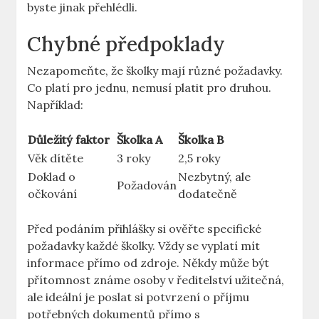
byste jinak přehlédli.
Chybné předpoklady
Nezapomeňte, že školky mají různé požadavky.‌
Co platí pro jednu, nemusí platit pro druhou.
Například:
Důležitý faktor
Školka A
Školka B
Věk dítěte
3 roky
2,5 roky
Doklad o
Nezbytný, ale
Požadován
očkování
dodatečně
Před podáním přihlášky si ověřte specifické
požadavky ​každé školky. Vždy se vyplatí mít
informace přímo od⁣ zdroje. Někdy může být
přítomnost známe osoby v ředitelství užitečná,⁤
ale ideální je poslat si potvrzení o⁢ příjmu
potřebných ⁣dokumentů přímo s