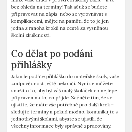
bez ohledu‍ na termíny! Tak ať už⁣ se budete
připravovat na zápis, nebo se vyrovnávat s
komplikacemi, mějte na paměti, ‌že to je jen
jedna z mnoha kroků na cestě ⁣za vysněnou
školní zkušeností.
Co dělat po podání
přihlášky
Jakmile podáte přihlášku do mateřské školy, vaše
zodpovědnost ještě nekončí. Nyní⁤ se můžete
snažit o to, aby byl váš ⁣malý školáček co​ nejlépe
připraven na to, co přijde. ⁣Začněte tím, že se
ujistíte, že ​máte vše potřebné pro další krok –
sledujte termíny a⁤ pokud možno, komunikujte s
jednotlivými školami, abyste se ujistili, že
všechny ​informace byly správně zpracovány.