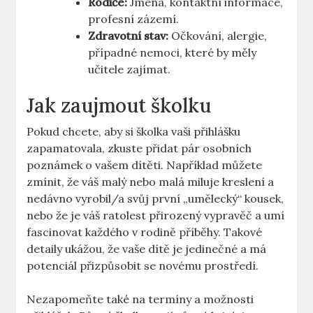
Rodiče:
Jména, kontaktní informace,
profesní zázemí.
Zdravotní stav:
Očkování, ⁢alergie,
případné nemoci, které by měly
učitele zajímat.
Jak​ zaujmout školku
Pokud chcete, aby si školka vaši přihlášku
zapamatovala, zkuste přidat pár osobních
poznámek o ⁢vašem dítěti. Například můžete
zmínit, že váš malý nebo malá miluje ⁤kreslení ⁣a
nedávno vyrobil/a svůj první „umělecký“ kousek,
nebo že je váš ratolest přirozený vypravěč a umí
fascinovat každého v rodině příběhy. Takové
detaily ukážou, že vaše dítě je jedinečné a má
potenciál⁤ přizpůsobit se novému prostředí.
Nezapomeňte také na termíny​ a možnosti