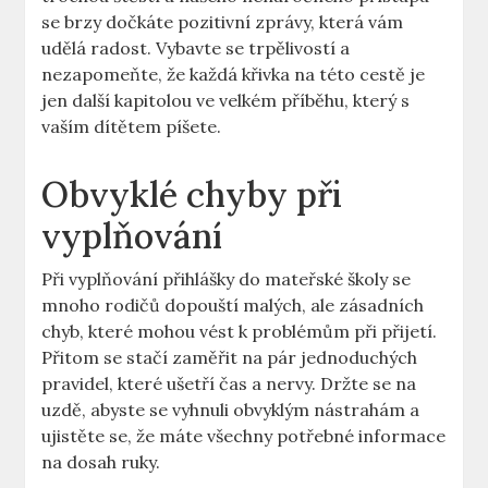
se brzy dočkáte pozitivní zprávy, která vám
udělá radost. Vybavte se trpělivostí a
nezapomeňte, že každá ⁤křivka na této cestě je
jen další kapitolou ve velkém příběhu, který s
vaším dítětem píšete.
Obvyklé chyby při
vyplňování
Při vyplňování přihlášky do mateřské školy se
mnoho rodičů dopouští malých, ale zásadních
chyb, které mohou vést k problémům při přijetí.
Přitom se stačí zaměřit na ​pár jednoduchých
pravidel, které ušetří čas a nervy. Držte ​se na⁢
uzdě, abyste se vyhnuli obvyklým nástrahám a
ujistěte se, že ‍máte všechny potřebné ‌informace
na dosah ruky.