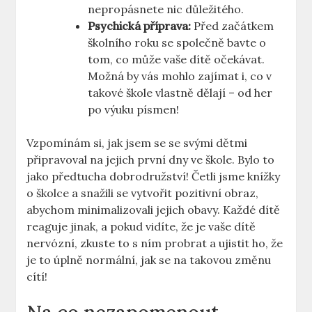
nepropásnete nic důležitého.
Psychická‍ příprava:
Před začátkem
školního⁢ roku se společně bavte o
tom, co ​může vaše dítě očekávat.
Možná ⁣by vás mohlo zajímat i, co v
takové škole vlastně⁤ dělají – od her⁣
po ⁤výuku písmen!
Vzpomínám si, jak jsem se se svými⁣ dětmi
připravoval na jejich první ​dny ve ⁤škole. Bylo to
jako předtucha dobrodružství! Četli jsme knížky
⁢o školce ⁣a snažili se vytvořit pozitivní obraz,
abychom minimalizovali jejich obavy. Každé dítě
reaguje jinak, a pokud vidíte, že je vaše dítě
nervózní,⁤ zkuste to s ​ním probrat a ujistit ho, že
⁣je⁢ to úplně normální, jak se na takovou změnu
cítí!