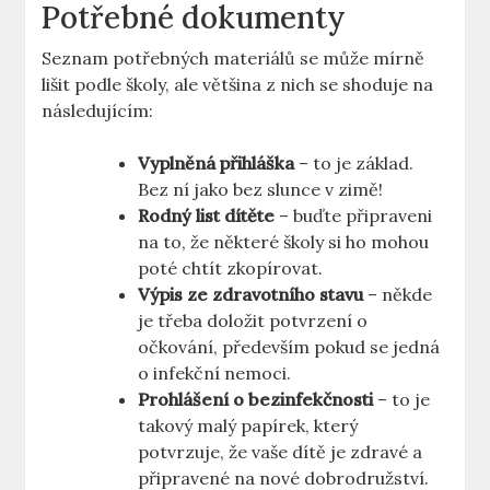
Potřebné dokumenty
Seznam potřebných materiálů se může mírně
lišit podle školy, ale většina z nich se shoduje na
následujícím:
Vyplněná ⁣přihláška
– to je základ.
Bez⁣ ní jako bez slunce v zimě!
Rodný list dítěte
– buďte připraveni
na to, že některé školy si ho mohou
poté chtít zkopírovat.
Výpis ‌ze zdravotního stavu
– někde
je třeba doložit potvrzení o
očkování, především pokud se jedná
o infekční nemoci.
Prohlášení ⁤o bezinfekčnosti
– to je
takový malý papírek, který
potvrzuje, že vaše dítě⁢ je zdravé a
připravené na nové dobrodružství.