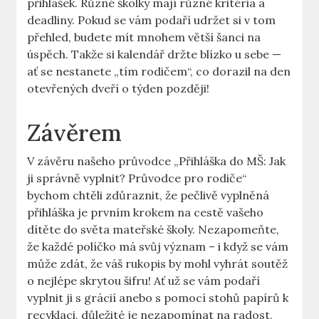
přihlášek. Různé školky mají různé kritéria a
deadliny. Pokud se vám podaří⁤ udržet si v tom
⁣přehled, budete mít mnohem ⁣větší šanci⁤ na
úspěch. Takže si kalendář držte blízko u sebe —
ať se nestanete „tím ‍rodičem“, co dorazil na den
otevřených dveří o týden později!
Závěrem
V závěru našeho průvodce „Přihláška‌ do MŠ: Jak
ji ‌správně vyplnit?⁣ Průvodce pro rodiče“
bychom⁤ chtěli zdůraznit, ⁤že pečlivě vyplněná
‌přihláška je prvním krokem na cestě vašeho
dítěte do světa mateřské⁢ školy. Nezapomeňte,
že⁤ každé políčko má‍ svůj význam – i ⁣když se vám
⁤může​ zdát, že váš rukopis by mohl vyhrát soutěž
⁤o nejlépe skrytou šifru! Ať už se vám podaří
vyplnit⁤ ji s grácií anebo s pomocí⁤ stohů papírů k
recyklaci, důležité je nezapomínat na radost,