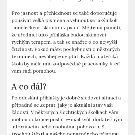
Pro jasnost a přehlednost se také doporučuje
používat velká písmena a vyhnout se jakýmkoli
„uměleckým“ sklonům v psaní. ⁢Mějte​ na paměti,
že úředníci tuto⁣ přihlášku budou skenovat
rychlým tempem, a ​tak se snažte ⁢o⁢ co nejvyšší
čitelnost. Pokud máte pochybnosti o ⁤některých
‍termínech, ‍neváhejte se ptát! Každá mateřská
škola by měla mít ⁢zodpovědné pracovníky, kteří
vám rádi⁤ pomohou.
A co dál?
Po odeslání přihlášky je dobré sledovat situaci a⁢
případně se⁤ zeptat, jaký je ⁢aktuální stav vaší
žádosti. V některých šlechtických školkách vám
mohou dokonce poslat e-mail kvůli dodatečným
informacím nebo osobnímu ⁤pohovoru. S
trochou štěstí‍ a našeho ⁣nenáročného přístupu