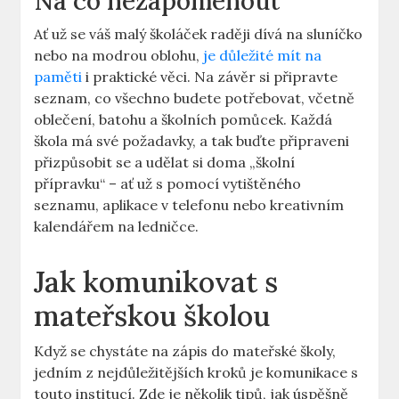
Na co nezapomenout
Ať už se váš malý školáček raději dívá na sluníčko
nebo na modrou⁢ oblohu,
je důležité mít na
paměti
i praktické věci. Na závěr⁤ si připravte
seznam, co všechno budete⁣ potřebovat, včetně
oblečení, batohu a školních pomůcek. Každá
škola má své požadavky, a tak buďte připraveni​
přizpůsobit​ se a udělat si‌ doma ⁤„školní
přípravku“ – ať už s pomocí vytištěného
seznamu, aplikace v telefonu nebo‌ kreativním
kalendářem⁤ na ledničce.
Jak komunikovat s
mateřskou školou
Když se chystáte na zápis do ⁢mateřské školy,
⁢jedním z nejdůležitějších kroků je komunikace ⁤s
touto institucí. Zde je ​několik tipů, jak⁤ úspěšně​