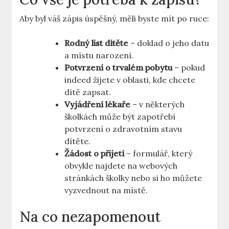
Aby byl váš zápis úspěšný, měli byste mít ‌po ruce:
Rodný list dítěte
– doklad o jeho datu
a místu narození.
Potvrzení‌ o trvalém pobytu
– pokud
indeed žijete ⁢v oblasti, kde chcete
dítě zapsat.
Vyjádření lékaře
– v některých
školkách může být zapotřebí
potvrzení o zdravotním ‌stavu
dítěte.
Žádost ⁣o přijetí
⁣– formulář, který
obvykle najdete‌ na webových
‌stránkách školky nebo si⁣ ho můžete
vyzvednout na místě.
Na co nezapomenout