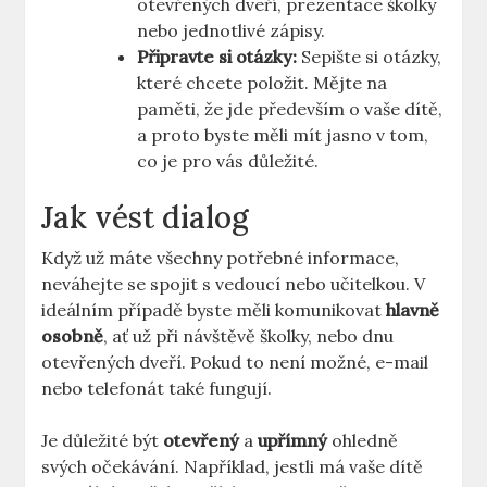
otevřených dveří, prezentace školky
nebo jednotlivé zápisy.
Připravte si otázky:
Sepište ‍si otázky,‌
které chcete položit.⁤ Mějte na
paměti, že jde především o vaše dítě,
a proto byste měli mít jasno v ‍tom,
co je pro vás důležité.
Jak​ vést dialog
Když už máte všechny potřebné informace,
neváhejte se spojit s vedoucí nebo učitelkou. V
ideálním případě byste​ měli komunikovat‍
hlavně
osobně
, ať už při návštěvě ⁤školky, nebo dnu
otevřených dveří. Pokud to není možné, e-mail
nebo telefonát také ⁢fungují.
Je důležité⁣ být
otevřený
a
upřímný
ohledně
⁤svých očekávání. Například, jestli má vaše dítě