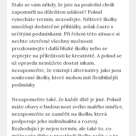
Stalo se vám‍ někdy, že ⁢jste na poslední chvíli
zapomněli na důležitou událost? Pokud
vynecháte⁤ termín, nezoufejte. ‌Některé školky
umožňují dodatečné přihlášky,⁤ avšak ‍často s
určitými podmínkami. Při řešení této situace si
nechte otevřené všechny možnosti:
prozkoumejte i další⁤ blízké‌ školky nebo se
zeptejte na příležitosti ke kreativitě. A pokud ⁤se
už opravdu nemůžete dostat nikam,
nezapomeňte, že ⁢existují i alternativy, jako jsou
soukromé školky, které mohou mít ‍flexibilnější
podmínky.
Nezapomeňte také, že každé dítě je jiné. Pokud‌
máte obavy o budoucnost svého malého umělce,
nezapomeňte se zaměřit na školku, která
podporuje jeho individualitu a rozvoj.
Rozhodující je nejen termín, ale také to, ⁤co‍
může vaše dítko v prostředí školky⁢ zažít – a to