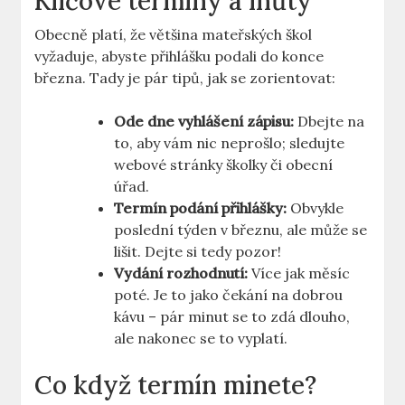
Klíčové termíny⁣ a lhůty
Obecně platí, že většina mateřských ‍škol
vyžaduje, abyste přihlášku podali ⁤do konce
března. Tady je pár tipů, jak se zorientovat:
Ode dne vyhlášení zápisu:
⁣Dbejte na
to, aby⁤ vám nic neprošlo; sledujte
⁢webové stránky školky⁣ či ⁣obecní
úřad.
Termín podání přihlášky:
Obvykle‌
poslední týden v ⁣březnu, ale může se⁣
lišit. Dejte si tedy pozor!
Vydání⁢ rozhodnutí:
⁣Více⁣ jak měsíc
⁣poté. Je to jako čekání na dobrou
kávu – pár minut se to zdá dlouho,
ale⁤ nakonec se to vyplatí.
Co když termín minete?