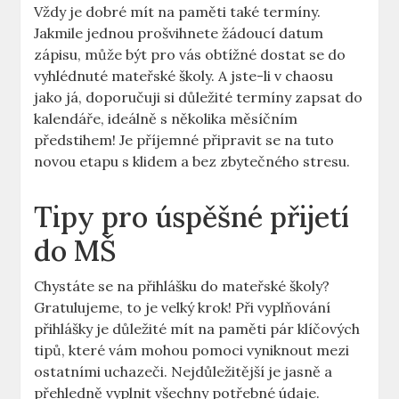
Vždy je dobré​ mít na paměti také termíny.
Jakmile jednou prošvihnete žádoucí datum
zápisu, může⁢ být pro vás obtížné dostat se do
vyhlédnuté mateřské školy. A jste-li v chaosu
jako já, doporučuji si důležité termíny zapsat do
kalendáře,‍ ideálně s několika měsíčním
předstihem! Je příjemné připravit ​se na tuto
novou etapu s⁣ klidem a bez zbytečného stresu.
Tipy​ pro‍ úspěšné přijetí
do MŠ
Chystáte‍ se na přihlášku do mateřské školy?
Gratulujeme, to je velký krok! Při vyplňování
přihlášky je důležité mít na paměti pár klíčových
tipů, které‌ vám mohou pomoci vyniknout mezi
ostatními uchazeči. Nejdůležitější je jasně a
přehledně vyplnit všechny potřebné⁣ údaje.