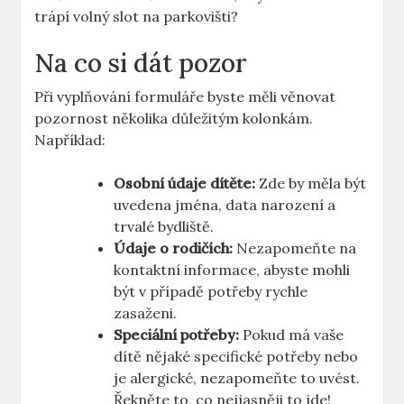
trápí volný slot na parkovišti?
Na co​ si⁤ dát pozor
Při vyplňování formuláře byste měli věnovat
pozornost několika důležitým kolonkám.
Například:
Osobní ​údaje dítěte:
Zde by měla​ být
uvedena jména,⁤ data ‍narození a​
trvalé bydliště.
Údaje o rodičích:
Nezapomeňte na
kontaktní informace, abyste mohli
být v případě potřeby rychle
zasaženi.
Speciální potřeby:
Pokud má vaše ​
dítě nějaké specifické potřeby nebo
je alergické, nezapomeňte to uvést.
⁤Řekněte to, co nejjasněji to jde!