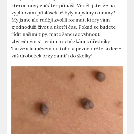
kterou nový začátek přináší. Věděli jste,⁣ že na
vyplňování přihlášek už byly napsány romány?
⁢My jsme ale raději zvolili formát, který vám
zjednoduší život a ušetří čas.‍ Pokud se budete
řídit našimi​ tipy, máte šanci se vyhnout
zbytečným stresům a schůzkám‌ s úředníky.
Takže s úsměvem do toho a pevně držte srdce –
⁢váš drobeček brzy zamíří do školky!