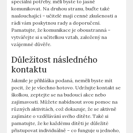
speciální⁤ potřeby, měli byste to jasně
komunikovat. Na ‌druhou stranu, buďte také
naslouchající – učitelé mají cenné zkušenosti a
rádi vám poskytnou rady a doporučení.
Pamatujte, že komunikace⁢ je oboustranná –
vytvářejte si s učitelkou vztah, založený na
vzájemné důvěře.
Důležitost následného
kontaktu
Jakmile je přihláška podaná, neměli byste mít
pocit, že je všechno‌ hotovo. Udržujte kontakt se​
školkou, zeptejte se na budoucí ⁢akce ⁣nebo
zajímavosti. Můžete nabídnout svou pomoc na
různých aktivitách, což dokazuje, že se aktivně
zajímáte o vzdělávání svého​ dítěte. ⁤Také si
pamatujte, že ke každému dítěti je důležité
přistupovat individuálně – co‌ funguje u jednoho,