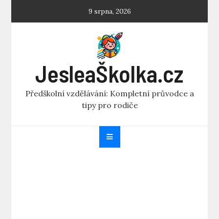
Skip
9 srpna, 2026
to
content
JesleaŠkolka.cz
Předškolní vzdělávání: Kompletní průvodce a
tipy pro rodiče