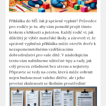
Přihláška ‍do MŠ: Jak ji správně vyplnit?​ Průvodce
pro⁤ rodiče je tu, aby vám pomohl projít tímto
krokem s lehkostí a jistotou. Každý rodič ví, jak
důležitý je‌ výběr mateřské školy, a zároveň ví, že
správně vyplněná přihláška může otevřít dveře k
nezapomenutelnému vzdělávacímu
dobrodružství pro vaše dítě. V následujícím
textu vám nabídneme užitečné tipy a rady, jak
celý proces zvládnout bez stresu a nejistoty.
Připravte se tedy na ‍cestu, která může ⁣ovlivnit
nejen budoucnost vašeho dítěte, ale i jeho
prvotní zkušenosti se školním prostředím!