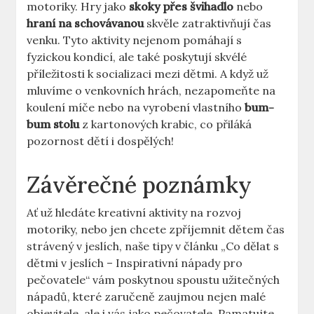
motoriky. Hry jako
skoky přes švihadlo
nebo
hraní na schovávanou
skvěle zatraktivňují čas
venku. Tyto aktivity nejenom pomáhají s
fyzickou kondicí, ale také poskytují skvélé
příležitosti k socializaci mezi dětmi. A když už
mluvíme o venkovních hrách, nezapomeňte na
koulení míče nebo na vyrobení vlastního
bum-
bum stolu
z kartonových krabic, co přiláká
pozornost dětí i dospělých!
Závěrečné poznámky
Ať už hledáte kreativní aktivity na rozvoj
motoriky, nebo jen chcete zpříjemnit dětem čas
strávený v jeslích, naše tipy v článku „Co dělat s
dětmi v jeslích – Inspirativní nápady pro
pečovatele“ vám poskytnou spoustu užitečných
nápadů, které zaručeně zaujmou nejen malé
objevitele, ale i vás jako pečovatele. Pamatujte,