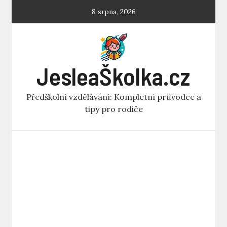
Skip
8 srpna, 2026
to
content
JesleaŠkolka.cz
Předškolní vzdělávání: Kompletní průvodce a
tipy pro rodiče