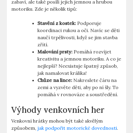
zabaví, ale také posílí jejich jemnou a hrubou
motoriku. Zde je několik tipů:
Stavění z kostek:
Podporuje
koordinaci rukou a oči. Navíc se děti
naučí trpělivosti, když se jim stavba
zřítí.
Malování prsty:
Pomáhá rozvíjet
kreativitu a jemnou motoriku. A co je
nejlepší? Neexistuje špatný způsob,
jak namalovat králíka!
Chůze na lince:
Nakreslete čáru na
zemi a vyzvěte děti, aby po ní šly. To
pomáhá v rovnováze a soustředění.
Výhody venkovních her
Venkovní hrátky mohou být také skvělým
způsobem,
jak podpořit motorické dovednosti
.