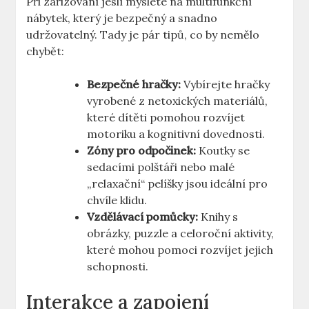
Při zařizování jeslí myslete na multifunkční
nábytek, který je bezpečný a snadno
udržovatelný. Tady je pár tipů, co by nemělo
chybět:
Bezpečné hračky:
Vybírejte hračky
vyrobené z netoxických materiálů,
které dítěti pomohou rozvíjet
motoriku a kognitivní dovednosti.
Zóny pro odpočinek:
Koutky se
sedacími polštáři nebo malé
„relaxační“ pelíšky jsou ideální pro
chvíle klidu.
Vzdělávací pomůcky:
Knihy s
obrázky, puzzle a celoroční aktivity,
které mohou pomoci rozvíjet jejich
schopnosti.
Interakce a zapojení