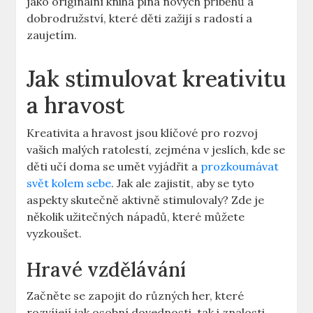
jako originální kniha plná nových příběhů a
dobrodružství, které děti zažijí s radostí a
zaujetím.
Jak stimulovat kreativitu
a hravost
Kreativita a hravost jsou klíčové pro rozvoj
vašich malých ratolestí, zejména v jeslích, kde se
děti učí doma se umět vyjádřit a
prozkoumávat
svět kolem sebe
. Jak ale zajistit, aby se tyto
aspekty skutečně aktivně stimulovaly? Zde je
několik užitečných nápadů, které můžete
vyzkoušet.
Hravé vzdělávání
Začněte se zapojit do různých her, které
rozvíjejí jak osobní dovednosti, tak i znalosti.