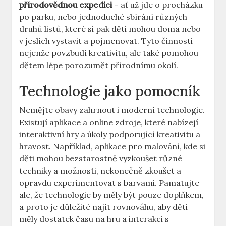
přírodovědnou expedici
– ať už jde o procházku
po parku, nebo jednoduché sbírání různých
druhů listů, které si pak děti mohou doma nebo
v jeslích vystavit a pojmenovat. Tyto činnosti
nejenže povzbudí kreativitu, ale také pomohou
dětem lépe porozumět přírodnímu okolí.
Technologie jako pomocník
Nemějte obavy zahrnout i moderní technologie.
Existují aplikace a online zdroje, které nabízejí
interaktivní hry a úkoly podporující kreativitu a
hravost. Například, aplikace pro malování, kde si
děti mohou bezstarostně vyzkoušet různé
techniky a možnosti, nekonečně zkoušet a
opravdu experimentovat s barvami. Pamatujte
ale, že technologie by měly být pouze doplňkem,
a proto je důležité najít rovnováhu, aby děti
měly dostatek času na hru a interakci s