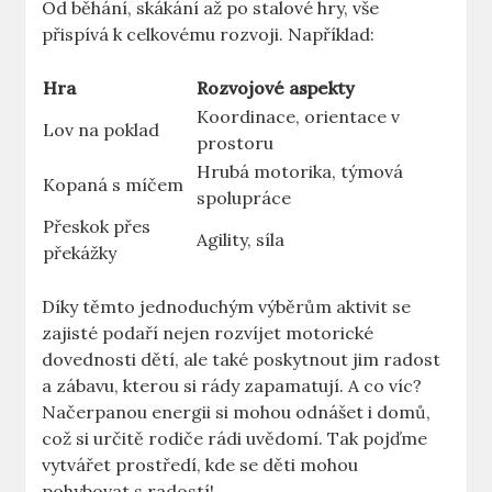
Od běhání, skákání až po stalové hry, vše
přispívá k celkovému rozvoji. Například:
Hra
Rozvojové aspekty
Koordinace, orientace v
Lov na poklad
prostoru
Hrubá motorika, týmová
Kopaná s míčem
spolupráce
Přeskok přes
Agility, síla
překážky
Díky těmto jednoduchým výběrům aktivit se
zajisté podaří nejen rozvíjet motorické
dovednosti dětí, ale také poskytnout jim radost
a zábavu, kterou si rády zapamatují. A co víc?
Načerpanou energii si mohou odnášet i domů,
což si určitě rodiče rádi uvědomí. Tak pojďme
vytvářet prostředí, kde se děti mohou
pohybovat s radostí!