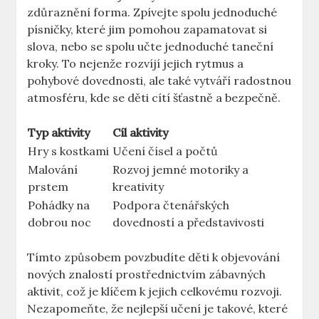
zdůraznění forma. Zpívejte spolu jednoduché
písničky, které jim pomohou zapamatovat si
slova, nebo se spolu učte jednoduché taneční
kroky. To nejenže rozvíjí jejich rytmus a
pohybové dovednosti, ale také vytváří radostnou
atmosféru, kde se děti cítí šťastně a bezpečně.
Typ aktivity
Cíl aktivity
Hry s kostkami
Učení čísel a počtů
Malování
Rozvoj jemné motoriky a
prstem
kreativity
Pohádky na
Podpora čtenářských
dobrou noc
dovedností a představivosti
Tímto způsobem povzbudíte děti k objevování
nových znalostí prostřednictvím zábavných
aktivit, což je klíčem k jejich celkovému rozvoji.
Nezapomeňte, že nejlepší učení je takové, které