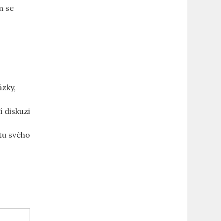
 ⁣se
ázky,
 diskuzi‍
etu svého