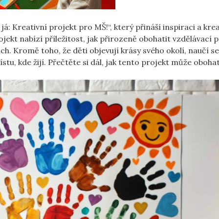
:⁢ Kreativní⁢ projekt​ pro MŠ!“, který přináší inspiraci a⁢ krea
ekt ‍nabízí‌ příležitost, jak přirozeně obohatit vzdělávací p
ších. Kromě toho, že⁢ děti objevují krásy svého okolí, naučí ⁣s
, kde žijí.​ Přečtěte si ‌dál, jak tento ⁢projekt⁢ může obohat