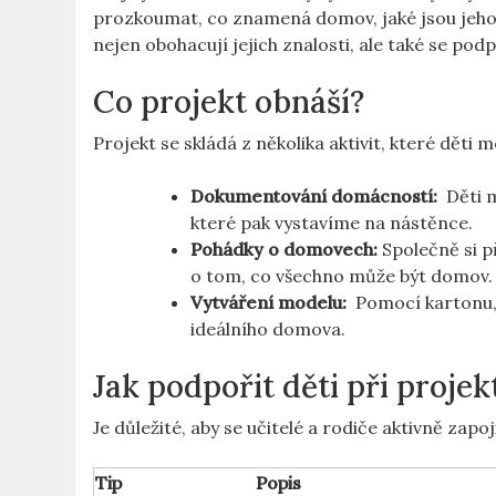
prozkoumat, ⁢co znamená domov, jaké jsou jeho 
nejen obohacují ⁤jejich znalosti, ale také se podp
Co ⁤projekt obnáší?
Projekt se skládá z ⁢několika⁣ aktivit, které⁢ děti
Dokumentování​ domácností:
‍ Děti
které pak ‌vystavíme ⁢na nástěnce.
Pohádky o‍ domovech:
‌Společně ‍si 
o tom,⁢ co všechno ‌může být domov.
Vytváření ‌modelu:
⁤ Pomocí kartonu, 
ideálního​ domova.
Jak podpořit⁤ děti ‍při proje
Je ⁣důležité, aby‍ se ​učitelé‍ a rodiče aktivně zapoji
Tip
Popis