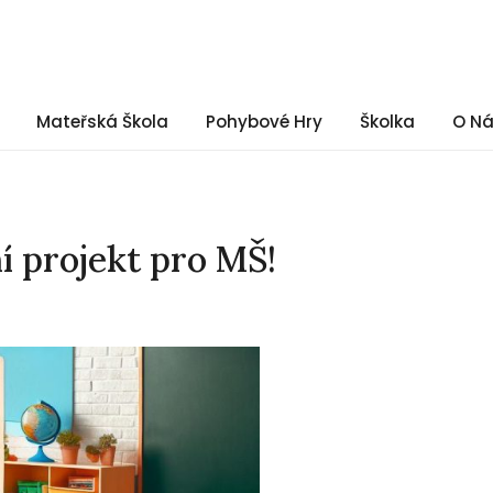
Mateřská Škola
Pohybové Hry
Školka
O N
í projekt pro MŠ!