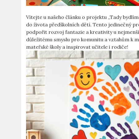
Vítejte u našeho článku o projektu „Tady ⁤bydlím já
do života předškolních dětí. Tento jedinečný proj
podpořit⁤ rozvoj⁣ fantazie a ⁢kreativity ⁢u nejmen
důležitému⁣ smyslu pro komunitu ​a ‍vztahům k místu
mateřské⁣ školy a⁤ inspirovat ⁤učitele ⁤i rodiče!