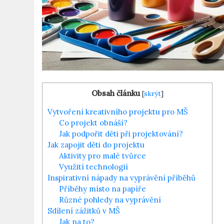
Obsah článku
[
skrýt
]
Vytvoření kreativního projektu pro MŠ
Co ⁤projekt obnáší?
Jak podpořit⁤ děti ‍při projektování?
Jak⁤ zapojit děti‌ do projektu
Aktivity pro malé‌ tvůrce
Využití technologií
Inspirativní nápady na‍ vyprávění příběhů
Příběhy‌ místo‌ na papíře
Různé pohledy na vyprávění
Sdílení ⁢zážitků v MŠ
Jak na‌ to?