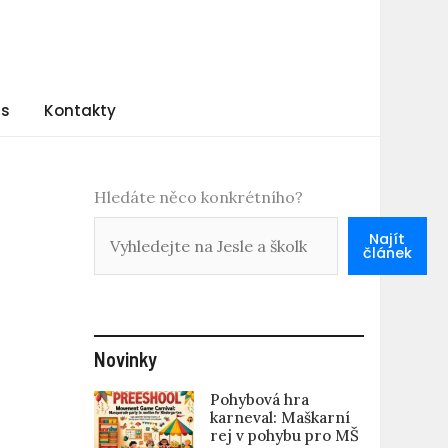
ás
Kontakty
Hledáte něco konkrétního?
Najít
článek
Novinky
Pohybová hra
karneval: Maškarní
rej v pohybu pro MŠ