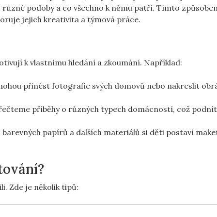
různé ​podoby a co všechno k němu patří.‌ Tímto‍ způsobem
oruje jejich kreativita‌ a týmová⁣ práce.
 motivují k vlastnímu⁣ hledání a ‍zkoumání. Například:
 mohou ‍přinést fotografie svých domovů nebo ‍nakreslit obr
‍přečteme ⁤příběhy​ o různých typech domácností, což⁣ podnítí
barevných⁣ papírů ‍a ⁢dalších‌ materiálů si ⁤děti postaví mak
ktování?
li.‍ Zde je několik tipů: