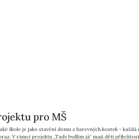
rojektu pro MŠ
ké škole je jako stavění⁢ domu z ‌barevných‌ kostek​ – každá 
az. V rámci⁢ projektu „Tady bydlím​ já“ ‌mají děti příležitos