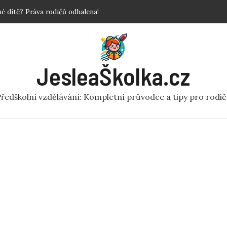
povinné?
 Krok za krokem!
y a fakta o předškolní péči
ní rej v pohybu pro MŠ
JesleaŠkolka.cz
 dítě? Práva rodičů odhalena!
ředškolní vzdělávání: Kompletní průvodce a tipy pro rodi