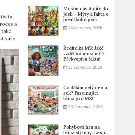
Musím dávat dítě do
jeslí – Mýty a fakta o
tivitu
předškolní péči
roces a‌
26 července, 2026
e také
it ⁣vaše
Ředitelka MŠ: Jaké
vzdělání musí mít?
Překvapivá fakta!
25 července, 2026
Co dělám celý den a
rok? Fascinující
téma pro MŠ!
20 července, 2026
Pohybová hra na
téma stromy: Lesní