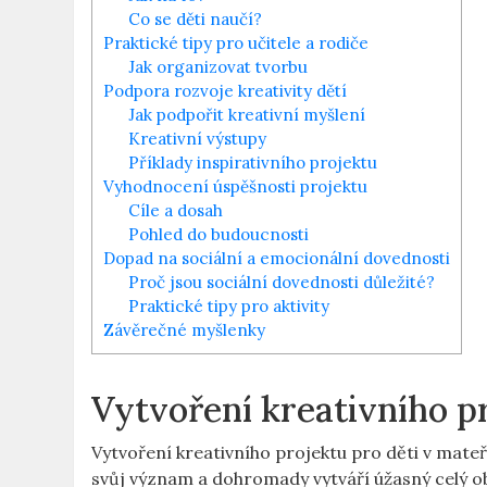
Co ​se⁤ děti ‍naučí?
Praktické ⁣tipy ‍pro učitele⁢ a ⁤rodiče
Jak organizovat‌ tvorbu
Podpora rozvoje kreativity⁣ dětí
Jak podpořit kreativní myšlení
Kreativní ⁤výstupy
Příklady inspirativního⁢ projektu
Vyhodnocení úspěšnosti⁢ projektu
Cíle⁤ a dosah
Pohled do budoucnosti
Dopad na sociální⁢ a⁢ emocionální⁤ dovednosti
Proč⁣ jsou ‌sociální ⁢dovednosti​ důležité?
Praktické‍ tipy⁢ pro ⁤aktivity
Závěrečné myšlenky
Vytvoření kreativního p
Vytvoření kreativního projektu pro‍ děti v mateřs
⁢svůj význam a dohromady ‍vytváří úžasný celý obr