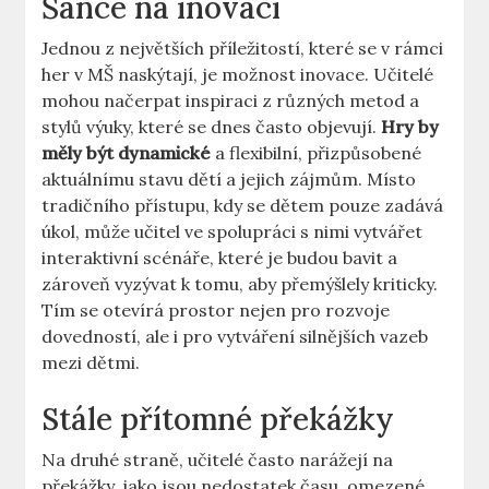
Šance na inovaci
Jednou z největších příležitostí, které se v rámci
her v MŠ naskýtají, je možnost inovace. Učitelé
mohou načerpat inspiraci z různých metod a
stylů výuky, které se dnes často objevují.
Hry by
měly být dynamické
a flexibilní, přizpůsobené
aktuálnímu stavu dětí a jejich zájmům. Místo
tradičního přístupu, kdy se dětem pouze zadává
úkol, může učitel ve spolupráci s nimi vytvářet
interaktivní scénáře, které je budou bavit a
zároveň vyzývat k tomu, aby přemýšlely kriticky.
Tím se otevírá prostor nejen pro rozvoje
dovedností, ale i pro vytváření silnějších vazeb
mezi dětmi.
Stále přítomné překážky
Na druhé straně, učitelé často narážejí na
překážky, jako jsou nedostatek času, omezené