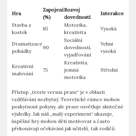
Zapojení
Rozvoj
Hra
Interakce
(%)
dovedností
Stavba z
Motorika,
85
Vysoká
kostek
kreativita
Sociální
Dramatizace
Velmi
90
dovednosti,
pohádky
vysoká
vyjadřování
Kreativita,
Kreativní
75
jemná
Střední
malování
motorika
Přístup „teorie versus praxe“ je v oblasti
vzdělávání nezbytný. Teoretické rámce mohou
poskytnout pokyny, ale praxe osvětluje skutečné
výsledky. Jak náš „malý experiment“ ukazuje,
úspěšné hry mohou děti motivovat a často
překonávají očekávání jak učitelů, tak rodičů.