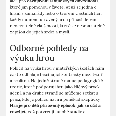
ale i pro
osvojování si důležitých dovedností
,
které jim pomohou v životě. Ať už se jedná o
hraní s kamarády nebo o tvoření vlastních her,
každý moment strávený hrou přináší dětem
neocenitelné zkušenosti, které se nesmazatelně
zapíšou do jejich srdcí a myslí.
Odborné pohledy na
výuku hrou
Pohled na výuku hrou v mateřských školách nám
často odhaluje fascinující kontrasty mezi teorií
a realitou. Na jedné straně máme pedagogické
teorie, které podporují hru jako klíčový prvek
učení, a na druhé straně se můžeme setkat s
praxí, kde je pohled na hru poněkud skeptický.
Hra je pro děti přirozený způsob, jak se učit a
rozvíjet
, což potvrzují mnohé studie a