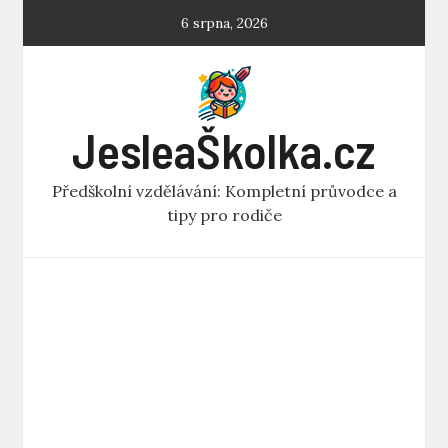
Skip
6 srpna, 2026
to
content
JesleaŠkolka.cz
Předškolní vzdělávání: Kompletní průvodce a
tipy pro rodiče