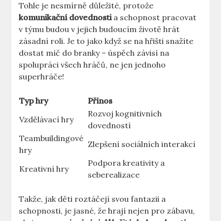
Tohle je nesmírně důležité, protože
komunikační dovednosti
a schopnost pracovat
v týmu budou v jejich budoucím životě hrát
zásadní roli. Je to jako když se na hřišti snažíte
dostat míč do branky – úspěch závisí na
spolupráci všech hráčů, ne jen jednoho
superhráče!
Typ hry
Přínos
Rozvoj kognitivních
Vzdělávací hry
dovedností
Teambuildingové
Zlepšení sociálních interakcí
hry
Podpora kreativity a
Kreativní hry
seberealizace
Takže, jak děti roztáčejí svou fantazii a
schopnosti, je jasné, že hrají nejen pro zábavu,