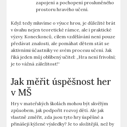
zapojení a pochopení prosluněného
prostoru hravého učení.
Když tedy mluvíme o výuce hrou, je důležité brát
v úvahu nejen teoretické rámce, ale i praktické
výzvy. Koneckonců, cílem vzdělávání není pouze
předávat znalosti, ale pomáhat dětem stát se
aktivními účastníky ve svém procesu učení. Jak
říká jeden můj oblíbený učitel: „Hra není frivolní;
je to vážná záležitost!“
Jak měřit úspěšnost her
v MŠ
Hry v mateřských školách mohou být skvělým
způsobem, jak podpořit rozvoj dětí. Ale jak
vlastně změřit, zda jsou tyto hry úspěšné a
přinášejí kýžené výsledky? Je to složitější, než by