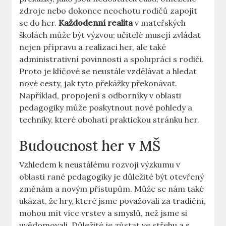
zdroje nebo dokonce neochotu rodičů zapojit
se do her.
Každodenní realita
v mateřských
školách může být výzvou; učitelé musejí zvládat
nejen přípravu a realizaci her, ale také
administrativní povinnosti a spolupráci s rodiči.
Proto je klíčové se neustále vzdělávat a hledat
nové cesty, jak tyto překážky překonávat.
Například, propojení s odborníky v oblasti
pedagogiky může poskytnout nové pohledy a
techniky, které obohatí praktickou stránku her.
Budoucnost her v MŠ
Vzhledem k neustálému rozvoji výzkumu v
oblasti rané pedagogiky je důležité být otevřený
změnám a novým přístupům. Může se nám také
ukázat, že hry, které jsme považovali za tradiční,
mohou mít více vrstev a smyslů, než jsme si
uvědomovali. Důležité je zůstat ve střehu a s