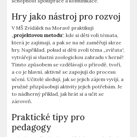
schopnost spolupráce a komunikace.
Hry jako nástroj pro rozvoj
V MŠ Zvídálek na Moravě praktikují
„
projektovou metodu
“, kde si děti volí témata,
která je zajímají, a pak se na ně zaměřují skrze
hry. Například, pokud si děti zvolí téma „zvířata“,
vytvářejí si vlastní zoologickou zahradu v herně!
Tímto způsobem se vzdělávají o přírodě, tvoří,
a co je hlavní, aktivně se zapojují do procesu
učení. Učitelé sledují, jak se jejich zájem vyvíjí, a
pružně přizpůsobují aktivity jejich potřebám. Je
to nádherný příklad, jak hrát si a učit se
zároveň.
Praktické tipy pro
pedagogy