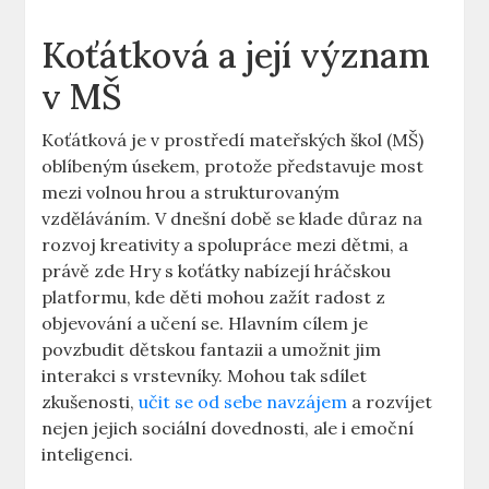
Koťátková a její význam
v MŠ
Koťátková je v prostředí mateřských škol (MŠ)
oblíbeným úsekem, protože představuje most
mezi volnou hrou a strukturovaným
vzděláváním. V dnešní době se klade důraz na
rozvoj kreativity a spolupráce mezi dětmi, a
právě zde Hry s koťátky nabízejí hráčskou
platformu, kde děti mohou zažít radost z
objevování a učení se. Hlavním cílem je
povzbudit dětskou fantazii a umožnit jim
interakci s vrstevníky. Mohou tak sdílet
zkušenosti,
učit se od sebe navzájem
a rozvíjet
nejen jejich sociální dovednosti, ale i emoční
inteligenci.