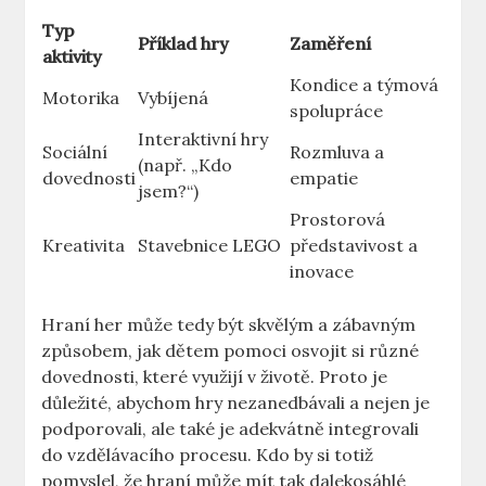
Typ
Příklad hry
Zaměření
aktivity
Kondice a týmová
Motorika
Vybíjená
spolupráce
Interaktivní hry
Sociální
Rozmluva a
(např. „Kdo
dovednosti
empatie
jsem?“)
Prostorová
Kreativita
Stavebnice LEGO
představivost a
inovace
Hraní her může tedy být skvělým a zábavným
způsobem, jak dětem pomoci osvojit si různé
dovednosti, které využijí v životě. Proto je
důležité, abychom hry nezanedbávali a nejen je
podporovali, ale také je adekvátně integrovali
do vzdělávacího procesu. Kdo by si totiž
pomyslel, že hraní může mít tak dalekosáhlé