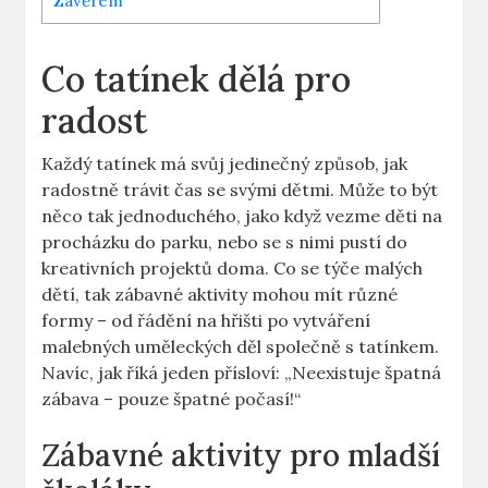
Závěrem
Co tatínek ⁢dělá pro⁢
radost
Každý tatínek má svůj‌ jedinečný způsob, jak
radostně trávit čas se svými dětmi. Může ⁤to být⁣
něco tak⁣ jednoduchého, ⁢jako ⁢když‌ vezme ⁣děti ⁣na
procházku do parku, nebo se s nimi⁤ pustí do⁢
kreativních projektů doma. Co⁤ se týče malých
dětí, tak zábavné aktivity mohou mít různé
formy​ – od ⁤řádění na⁢ hřišti po vytváření
malebných uměleckých⁤ děl společně s tatínkem.
Navíc, jak⁣ říká⁤ jeden přísloví:‍ „Neexistuje špatná
zábava –‌ pouze špatné počasí!“
Zábavné aktivity pro mladší⁤