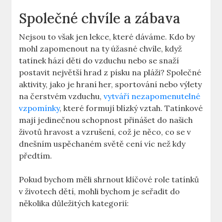
Společné chvíle⁤ a zábava
Nejsou​ to však jen⁣ lekce, které dáváme. Kdo by
mohl zapomenout na ty úžasné chvíle, když
tatínek hází děti do vzduchu⁣ nebo se snaží
⁣postavit největší hrad z písku na pláži? Společné
aktivity, jako⁢ je hraní her,⁤ sportování‌ nebo výlety
na čerstvém vzduchu,
vytváří nezapomenutelné
vzpomínky
, které ⁢formují blízký⁤ vztah. Tatínkové
mají jedinečnou schopnost přinášet do ⁤našich
životů hravost a vzrušení, což je něco, co se v
dnešním uspěchaném ⁤světě cení⁤ víc než⁤ kdy​
předtím.
Pokud bychom měli shrnout klíčové role tatínků
v ⁤životech dětí, mohli bychom‍ je seřadit do⁢
několika důležitých kategorií: