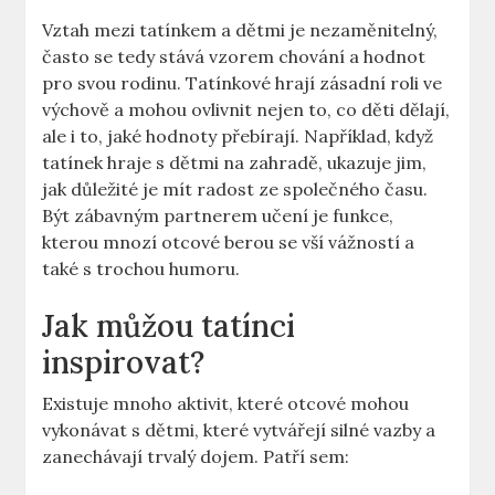
Vztah ‍mezi tatínkem ⁣a dětmi je nezaměnitelný,
často se tedy stává vzorem chování a ⁤hodnot
pro svou rodinu. ‌Tatínkové hrají zásadní roli ve
výchově‌ a mohou​ ovlivnit nejen to, ‍co děti dělají,
ale i to, ⁢jaké hodnoty přebírají. Například, když
tatínek hraje s dětmi na zahradě, ​ukazuje jim,
⁤jak důležité je mít radost ze společného času.
Být ⁤zábavným partnerem učení je funkce,
kterou mnozí otcové berou se vší vážností a
také s trochou humoru.
Jak můžou tatínci⁣
inspirovat?
Existuje mnoho aktivit, které otcové mohou⁣
vykonávat s dětmi, které⁤ vytvářejí silné vazby ‍a
zanechávají trvalý dojem. Patří sem: