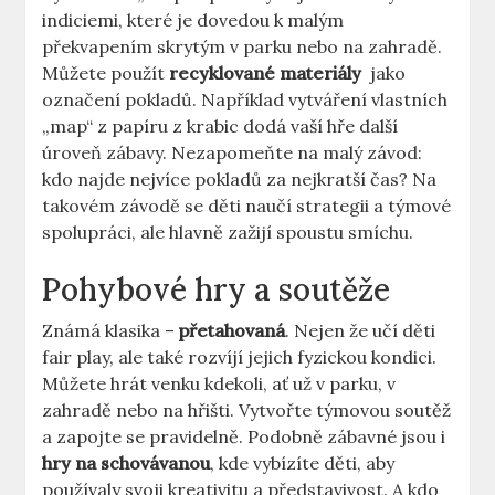
indiciemi, které ⁤je dovedou‌ k ⁤malým ​
překvapením⁣ skrytým v parku nebo ⁣na zahradě.⁢
Můžete použít
recyklované materiály
⁣ jako
⁣označení pokladů. Například vytváření vlastních
„map“ z⁣ papíru z krabic⁣ dodá⁤ vaší hře další
úroveň zábavy. Nezapomeňte na malý ‌závod:
kdo najde nejvíce pokladů⁤ za nejkratší čas? Na
takovém závodě ⁢se děti naučí strategii a týmové
spolupráci, ale hlavně zažijí spoustu smíchu.
Pohybové hry a soutěže
Známá klasika –
přetahovaná
. ⁤Nejen‌ že učí děti
fair⁣ play, ale také rozvíjí ​jejich fyzickou kondici.
Můžete hrát venku kdekoli, ať‌ už v parku, v
zahradě ⁤nebo na hřišti.​ Vytvořte týmovou ​soutěž
a‍ zapojte se pravidelně. Podobně zábavné jsou i
hry‌ na schovávanou
, kde‍ vybízíte děti, aby
používaly svoji kreativitu a​ představivost. A ‍kdo ​