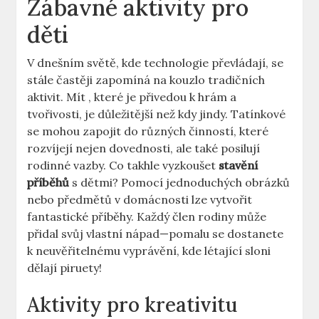
Zábavné aktivity pro⁤
děti
V dnešním světě, kde technologie převládají, se
stále častěji zapomíná na⁤ kouzlo tradičních
aktivit. Mít⁤ , které je přivedou k hrám a
tvořivosti, je⁢ důležitější než kdy‍ jindy. Tatínkové
se mohou⁤ zapojit do různých⁢ činností, ‍které
rozvíjejí nejen⁢ dovednosti, ⁤ale také⁣ posilují‌
rodinné vazby. Co takhle ⁢vyzkoušet
stavění
příběhů
s dětmi? Pomocí jednoduchých obrázků
nebo předmětů v domácnosti lze vytvořit
fantastické příběhy. Každý člen rodiny může
přidal ⁤svůj vlastní nápad—pomalu se dostanete
k⁤ neuvěřitelnému vyprávění, kde ⁤létající sloni
dělají piruety!
Aktivity⁢ pro kreativitu