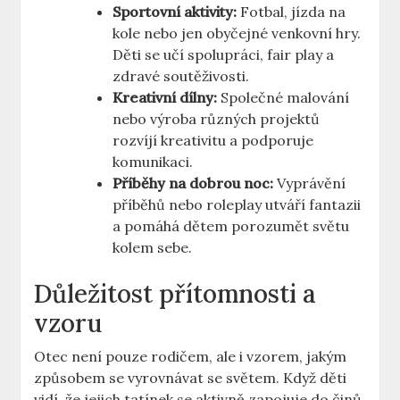
Sportovní​ aktivity:
Fotbal, jízda na⁣
kole nebo jen obyčejné venkovní hry.
Děti se⁤ učí spolupráci, fair ‍play a
zdravé soutěživosti.
Kreativní ⁢dílny:
Společné malování
nebo výroba různých projektů
rozvíjí‌ kreativitu a‌ podporuje
komunikaci.
Příběhy na‍ dobrou noc:
​Vyprávění
příběhů nebo roleplay utváří fantazii
a​ pomáhá dětem porozumět světu
kolem sebe.
Důležitost přítomnosti ⁢a
vzoru
Otec ‌není pouze rodičem, ale ​i vzorem, jakým‌
způsobem‍ se vyrovnávat se světem. Když ​děti
vidí, že jejich tatínek ⁣se⁤ aktivně zapojuje do činů