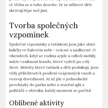
ví,​ třeba se u toho​ dozvíte, že ‌se⁣ některé‍ děti⁢
skrývají lépe než⁢ jiné.
Tvorba společných
vzpomínek
Společné vzpomínky​ s ⁣tatínkem ⁢jsou jako zlaté
kuličky ve ‍fialovém ⁣nebi​ – vzácné a nádherné. O⁣
víkendech, když se rodina sejde a⁢ odloží ​mobily,
může vzniknout kouzlo, které ⁢vydrží po‌ celý
život. Aktivity, ‍které tatínek a děti podnikají, jsou
vždy příležitostí k posílení vzájemných⁤ vazeb a
rozvoji ‌dovedností.‍ Ať už jde o jednoduché
procházky do​ parku nebo​ o ‌stavění iglú z⁢
polštářů v⁣ obýváku, každý​ moment se počítá!
Oblíbené aktivity