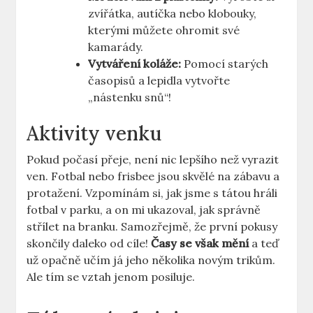
zvířátka,‍ autíčka ⁣nebo klobouky,‌
kterými můžete ohromit své
kamarády.
Vytváření ⁤koláže:
Pomocí ⁤starých
časopisů a⁤ lepidla vytvořte
„nástenku​ snů“!
Aktivity venku
Pokud počasí přeje, není nic lepšího než vyrazit
ven. Fotbal nebo frisbee ⁤jsou‌ skvělé ‌na ‌zábavu a​
protažení. Vzpomínám ​si,‌ jak jsme s​ tátou hráli
fotbal⁤ v parku, a on mi ukazoval, ‍jak správně
střílet na ⁣branku.⁤ Samozřejmě, že ‌první ‌pokusy⁣
skončily daleko od ​cíle!
Časy se však mění
⁣a teď ​
už opačně učím‌ já ‌jeho několika novým⁢ trikům.
Ale tím⁢ se‌ vztah jenom posiluje.