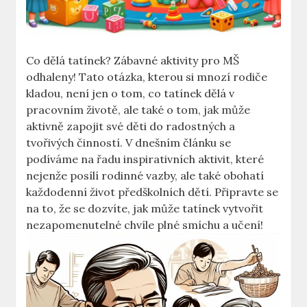
Co⁤ dělá​ tatínek? Zábavné aktivity pro MŠ
⁤odhaleny! Tato otázka, kterou si mnozí rodiče
kladou,⁢ není jen ‌o tom, ‍co⁣ tatínek dělá v
pracovním životě,‌ ale také o ⁤tom, jak může
aktivně⁤ zapojit své‍ děti do radostných a
tvořivých činností.⁢ V dnešním‍ článku ‌se
podíváme​ na řadu⁢ inspirativních aktivit, které
nejenže posílí rodinné ​vazby, ale ‌také obohatí⁤
každodenní život předškolních‍ dětí. Připravte se⁣
na to, že‌ se dozvíte, ⁢jak‌ může ‍tatínek vytvořit
nezapomenutelné chvíle plné⁤ smíchu a učení!