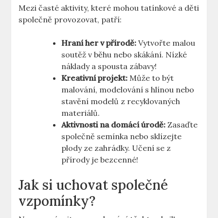
Mezi časté aktivity, které mohou‍ tatínkové a děti
⁤společně provozovat, patří:
Hraní her v přírodě:
Vytvořte malou
soutěž​ v⁤ běhu nebo skákání. Nízké
náklady a spousta⁣ zábavy!
Kreativní projekt:
Může to být
malování, modelování s hlínou nebo
stavění modelů z‌ recyklovaných
materiálů.
Aktivnosti ‍na domácí úrodě:
Zasaďte
společně ‌semínka nebo ⁢sklízejte
plody ze zahrádky. Učení ⁣se z
přírody je bezcenné!
Jak si uchovat⁤ společné
vzpomínky?