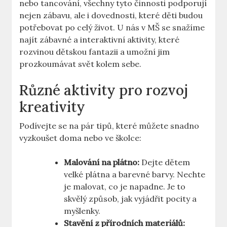
nebo tancování, všechny tyto činnosti podporují
nejen zábavu, ale i ⁣dovednosti, které ⁤děti budou
potřebovat po celý život.⁣ U ⁣nás v MŠ⁤ se snažíme
najít⁤ zábavné ‍a interaktivní ‌aktivity, které
rozvinou dětskou fantazii a umožní ⁣jim
prozkoumávat svět kolem sebe.
Různé aktivity pro ⁣rozvoj
kreativity
Podívejte se na‍ pár⁤ tipů, které můžete ⁤snadno
vyzkoušet doma nebo ve školce:
Malování na plátno:
⁤Dejte dětem⁤
velké plátna a barevné⁣ barvy. Nechte
je malovat,⁣ co‌ je napadne. Je‌ to
⁤skvělý ‌způsob, jak vyjádřit pocity ‌a
myšlenky.
Stavění z přírodních⁤ materiálů: