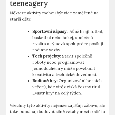
teeneagery
Některé aktivity ⁤mohou být‍ více‌ zaměřené na
starší ‌děti:
Sportovní zápasy:
‍ Ať už hrají ​fotbal,
basketbal‌ nebo hokej,‍ společná
rivalita a​ týmová spolupráce⁤ posilují
rodinné vazby.
Tech projekty:
Stavit‍ společně⁤
roboty nebo programovat
jednoduché hry může povzbudit
kreativitu‌ a‍ technické dovednosti.
Rodinné hry:
Organizování⁣ herních
večerů, kde vítěz získá čestný titul⁢
„Mistr hry“‍ na celý týden.
Všechny tyto aktivity nejenže zajišťují zábavu, ale
také pomáhají budovat ‌silné vztahy mezi rodiči a