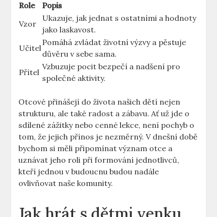
Role
Popis
Ukazuje, jak jednat s⁤ ostatními a ⁤hodnoty
Vzor
jako laskavost.
Pomáhá zvládat životní výzvy a pěstuje‌
Učitel
důvěru v sebe ⁣sama.
Vzbuzuje pocit bezpečí a ​nadšení pro
Přítel
‌společné‌ aktivity.
Otcové přinášejí do⁤ života našich dětí ‌nejen
strukturu, ale také‍ radost ‍a zábavu. Ať už jde o
sdílené zážitky nebo⁤ cenné lekce, není ​pochyb o
tom,⁢ že jejich přínos je nezměrný.⁣ V dnešní době
bychom‌ si ⁢měli připomínat význam otce a
uznávat jeho roli při formování jednotlivců,
kteří jednou v ‍budoucnu budou nadále
⁤ovlivňovat ⁤naše komunity.
Jak hrát⁣ s⁢ dětmi⁣ venku