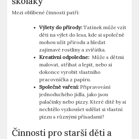
školáky
Mezi oblíbené činnosti patří:
Výlety do přírody:
Tatínek‍ může vzít⁣
děti ‍na výlet do lesa, ‌kde ‌si společně
mohou užít přírodu ‌a ‍hledat
zajímavé‍ rostliny⁤ a ​zvířátka.
Kreativní ⁤odpoledne:
⁢ Může s dětmi
⁢malovat, ⁤stříhat⁣ a lepit, nebo si
‍dokonce vyrobit ⁤vlastního
pracovníčka z papíru.
Společné vaření:
Připravování
jednoduchého jídla, jako jsou
palačinky‍ nebo pizzy. Které dítě by⁤ si
nechtělo vyzkoušet udělat ⁤si vlastní
pizzu s‍ různými přísadami?
Činnosti pro starší děti a