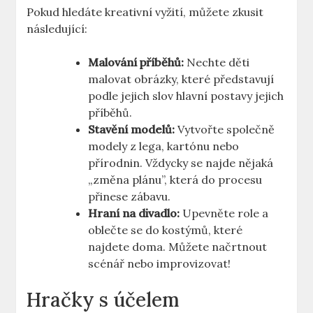
Pokud hledáte kreativní vyžití,⁣ můžete zkusit
následující:
Malování ⁢příběhů:
Nechte děti
malovat obrázky, které představují
podle ‍jejich ⁤slov ‌hlavní⁤ postavy jejich
příběhů.
Stavění modelů:
Vytvořte ⁣společně
⁤modely z lega, kartónu nebo
přírodnin. Vždycky ⁣se najde nějaká
⁤„změna plánu”,​ která do​ procesu
přinese zábavu.
Hraní na divadlo:
Upevněte role a
‍oblečte‌ se do kostýmů, které⁢
najdete ⁣doma. ⁢Můžete načrtnout
scénář nebo improvizovat!
Hračky s účelem