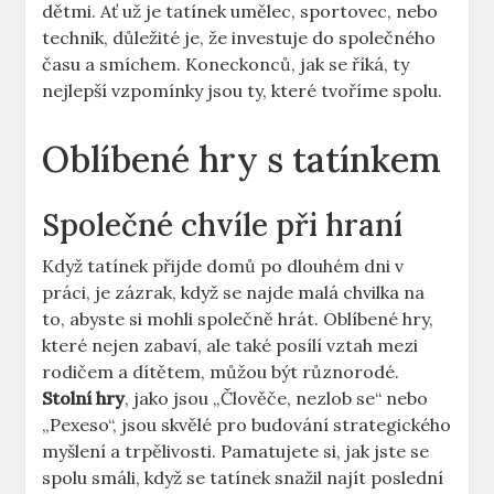
dětmi. Ať‍ už je tatínek ⁣umělec, sportovec,‌ nebo
technik,​ důležité ‍je, že investuje ​do⁢ společného
času a‍ smíchem. Koneckonců, jak​ se říká, ty⁢
nejlepší‌ vzpomínky jsou ty, které ⁢tvoříme ⁤spolu.
Oblíbené hry s tatínkem
Společné chvíle při ⁢hraní
Když tatínek ​přijde domů ⁢po dlouhém⁣ dni v⁣
práci, je zázrak, když se najde⁤ malá chvilka na‍
to, abyste si mohli společně hrát. Oblíbené hry,
které nejen zabaví, ​ale ​také posílí vztah mezi
rodičem ⁣a dítětem, můžou být různorodé.
Stolní⁣ hry
,​ jako jsou „Člověče, nezlob se“ nebo
„Pexeso“, jsou skvělé pro budování strategického
myšlení a trpělivosti. Pamatujete si,‌ jak jste se
spolu‍ smáli, když ⁢se tatínek snažil najít poslední