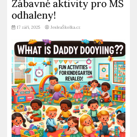
Zábavné aktivity pro MŠ
odhaleny!
17 září, 2025
JesleaŠkolka.cz