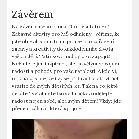
Závěrem
Na závěr našeho článku ⁣“Co‌ dělá tatínek?
⁣Zábavné⁢ aktivity pro MŠ odhaleny!“ věříme, že
jste objevili spoustu inspirace pro zařazení
zábavy a kreativity ‌do každodenního života‌
vašich‌ dětí. ⁢Tatínkové, nebojte se ⁣zapojit!
Nebudete⁣ jen inspirací, ale⁣ i ⁢skvělým​ zdrojem
radosti a pohody pro vaše ⁤ratolesti. A kdo ví,⁢
možná zjistíte, že i vy se při⁢ hrách ⁣a ‍aktivitách⁢
vrátíte ⁢do svých dětských let. Tak na co ještě‍
čekáte? Vytáhněte barvy, hračky⁣ a ‌udělejte
radost nejen ‍sobě, ale i svým dětem! Vždyť ⁢jde
‍přece‌ o zábavu, která spojuje!