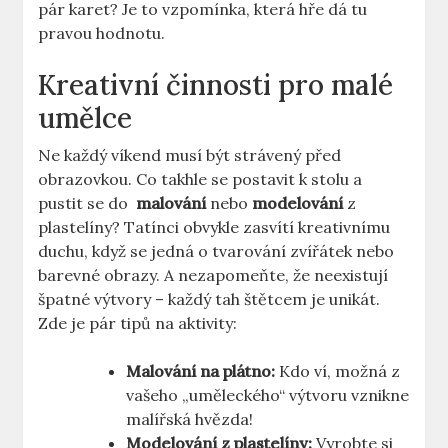
pár karet? Je to⁣ vzpomínka,⁤ která hře dá tu
⁢pravou hodnotu.
Kreativní činnosti pro malé
umělce
Ne⁢ každý víkend musí⁣ být strávený před
obrazovkou. Co takhle se postavit k​ stolu a‌
pustit se do ⁢
malování
nebo
modelování
z
plastelíny? Tatínci obvykle zasvítí kreativnímu
duchu, když ⁤se jedná‌ o tvarování zvířátek nebo
barevné⁢ obrazy. A nezapomeňte, že neexistují
špatné výtvory​ – každý tah štětcem‍ je unikát.
Zde ​je pár tipů ​na aktivity:
Malování na ⁢plátno:
Kdo ví, možná z
vašeho⁣ „uměleckého“ výtvoru vznikne⁣
malířská hvězda!
Modelování⁣ z plastelíny:
⁣Vyrobte si