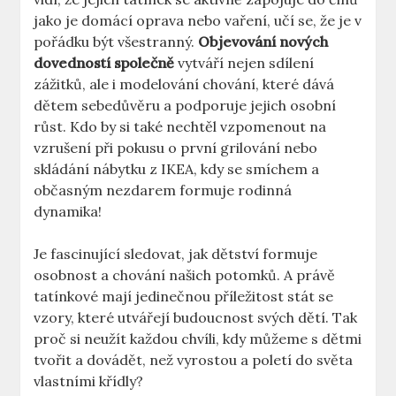
jako je domácí oprava nebo vaření, učí ⁤se, že⁤ je v
‌pořádku být ‍všestranný.
Objevování nových
dovedností společně
vytváří nejen sdílení‍
zážitků, ale ⁣i modelování chování, které dává⁤
dětem sebedůvěru ⁣a podporuje jejich osobní
růst. Kdo by si také nechtěl vzpomenout na⁢
vzrušení⁤ při pokusu⁤ o ⁤první grilování nebo
⁤skládání nábytku z IKEA, kdy se smíchem a
občasným nezdarem ‌formuje rodinná
dynamika!
Je fascinující⁤ sledovat, jak dětství formuje
osobnost a⁤ chování našich ⁣potomků. A právě‌
tatínkové mají jedinečnou příležitost ⁢stát ⁣se
vzory, které utvářejí budoucnost svých dětí. Tak
proč si neužít každou chvíli, kdy ‌můžeme s dětmi
tvořit a dovádět, než vyrostou a poletí do‌ světa‍
vlastními křídly?