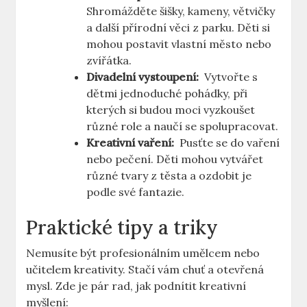
Shromážděte​ šišky, kameny, ​větvičky
a další přírodní věci‍ z parku. Děti si
mohou ⁤postavit vlastní⁢ město nebo
zvířátka.
Divadelní vystoupení:
‍ Vytvořte ‍s
dětmi jednoduché ⁢pohádky, při
⁣kterých si budou​ moci vyzkoušet
různé ⁤role ​a⁢ naučí se​ spolupracovat.
Kreativní vaření:
‌ Pusťte se⁣ do vaření
nebo pečení. Děti mohou ⁢vytvářet
různé tvary⁢ z ⁣těsta a ozdobit je
podle⁢ své fantazie.
Praktické tipy a ​triky
Nemusíte být profesionálním umělcem nebo
učitelem kreativity. Stačí vám chuť a ​otevřená⁢
mysl. Zde je pár rad, jak podnítit kreativní
myšlení: