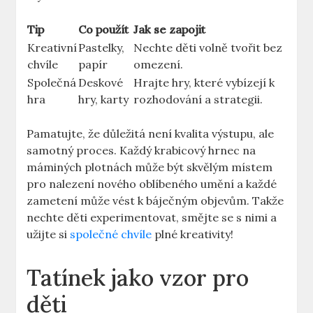
Tip
Co použít
Jak ​se zapojit
Kreativní
Pastelky,‍
Nechte děti⁢ volně tvořit bez
⁤chvíle
papír
omezení.
Společná
Deskové
Hrajte hry, které vybízejí k
hra
hry, karty
rozhodování a ⁣strategii.
Pamatujte, ⁣že důležitá​ není⁤ kvalita‍ výstupu,⁢ ale
samotný ‍proces. Každý krabicový hrnec na
máminých plotnách může být skvělým⁢ místem
pro‍ nalezení⁣ nového oblíbeného umění a každé
zametení může vést k báječným objevům. Takže
⁤nechte‌ děti experimentovat,⁢ smějte se s nimi a⁤
užijte⁣ si
společné chvíle
plné kreativity!
Tatínek ‍jako vzor pro
děti