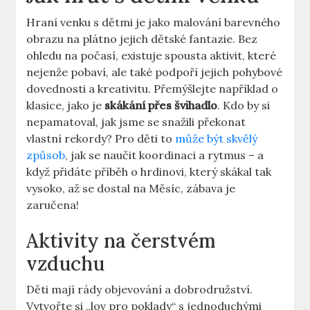
Hraní venku s dětmi je jako malování barevného
obrazu na plátno jejich dětské ⁤fantazie.​ Bez
ohledu ​na‍ počasí, existuje spousta aktivit, ​které
⁣nejenže pobaví,⁢ ale také podpoří jejich pohybové
dovednosti a kreativitu. Přemýšlejte například o
klasice, jako je
skákání přes švihadlo
. Kdo by si ​
nepamatoval, jak jsme se snažili překonat
vlastní rekordy? Pro‍ děti to
může být skvělý
způsob
, jak se naučit koordinaci a rytmus – a​
když přidáte příběh​ o hrdinovi, který skákal tak
vysoko,‌ až se dostal‍ na Měsíc, zábava⁤ je⁤
zaručena!
Aktivity na čerstvém
vzduchu
Děti⁤ mají rády objevování a dobrodružství.
⁤Vytvořte‍ si ⁣„lov ⁤pro poklady“ s jednoduchými