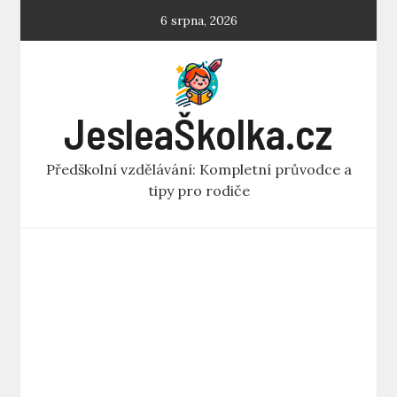
Skip
6 srpna, 2026
to
content
JesleaŠkolka.cz
Předškolní vzdělávání: Kompletní průvodce a
tipy pro rodiče