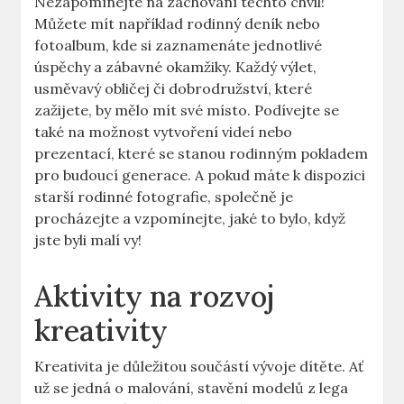
Nezapomínejte na zachování těchto chvil!
‍Můžete mít například ⁢rodinný deník ‍nebo
fotoalbum, kde ​si zaznamenáte ⁤jednotlivé
úspěchy a zábavné okamžiky.‍ Každý výlet,
usměvavý ​obličej či dobrodružství, které
zažijete, by mělo ‍mít své místo. Podívejte⁣ se​
také na možnost vytvoření videí nebo
prezentací, které se⁤ stanou rodinným ‌pokladem
pro budoucí generace. A ⁢pokud ​máte ​k dispozici
starší rodinné fotografie, společně je
⁣procházejte a vzpomínejte, ‍jaké ⁢to bylo, ‌když
jste byli⁣ malí vy!
Aktivity⁤ na⁤ rozvoj
kreativity
Kreativita je důležitou součástí vývoje ‌dítěte. Ať
už‌ se jedná o malování, stavění modelů z‌ lega