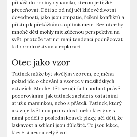
přináší do ⁢rodiny‌ dynamiku, kterou je těžké
přeceňovat.​ Děti se od ‌něj ​učí klíčové životní
dovednosti, jako jsou ⁣empatie, řešení konfliktů​ a‍
přístup k ⁣překážkám s optimismem. Bez otce by
mnohé děti mohly ⁤mít zúženou perspektivu na
svět, protože tatínci mají tendenci podněcovat
k dobrodružstvím a exploraci.
Otec jako vzor
Tatínek může​ být skvělým vzorem, ⁢zejména⁤
pokud jde o ‍chování a ⁢vzorce v mezilidských
vztazích. Mnohé děti se učí‌ řadu hodnot právě
pozorováním, jak tatínek zachází ⁤s ⁣ostatními -​
ať už s maminkou, ‍nebo ⁤s ‌přáteli.‍ Tatínek, který⁣
ukazuje květinou pro radost, nebo ‍který se s
námi podělí o poslední kousek pizzy, ‍učí ⁣děti, že
laskavost a sdílení jsou ‍důležité.⁢ To jsou lekce,‌
které si ‍nesou celý život.