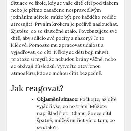
Situace ve škole, kdy se vaše ⁣dítě ⁢cítí pod tlakem‌
nebo je přímo zasaženo ‍nespravedlivým
jednáním učitele, může být pro každého ⁣rodiče
stresující. Prvním krokem je pečlivě naslouchat.
‌Zjistěte, co se skutečně stalo. ⁢Povzbuzujete ‍své
dítě, aby sdílelo své ‌pocity a názory? ​Je ⁢to
⁢klíčové.⁢ Pomozte mu zpracovat událost‍ a
vyjadřovat, co ⁣cítí. Někdy se ⁤děti bojí ⁤mluvit,
protože si myslí, že nebudou brány ‍vážně, ⁤nebo
se obávají ​důsledků. Vytvořte ⁣otevřenou
atmosféru,⁣ kde‍ se mohou‌ cítit⁤ bezpečně.
Jak reagovat?
Objasnění ‍situace:
Počkejte, až dítě
vyjádří vše, co ho trápí. Můžete
například říct: „Chápu, že ses cítil
špatně, můžeš ‌mi říct víc o tom, co
se stalo?“.