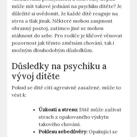
může mít takové ⁤jednání na psychiku dítěte?⁣ Je
důležité si uvědomit, že každé dítě reaguje na
stres a tlak ⁣jinak. Některé mohou⁤ zaujmout
obranný postoj, zatímco jiné se ⁤mohou
stáhnout do sebe. Pro rodiče je klíčové věnovat
pozornost ⁢jak ‌těmto změnám chování, tak i
možným dlouhodobým ⁢důsledkům.
Důsledky na psychiku a
vývoj dítěte
Pokud se ‌dítě⁤ cítí agresivně zasažené, může to
vést k:
Úzkosti ⁤a stresu:
Dítě může zažívat‌
strach⁢ z opakovaného⁣ výskytu​
takového⁣ chování.
Poklesu sebedůvěry:
Opakující se