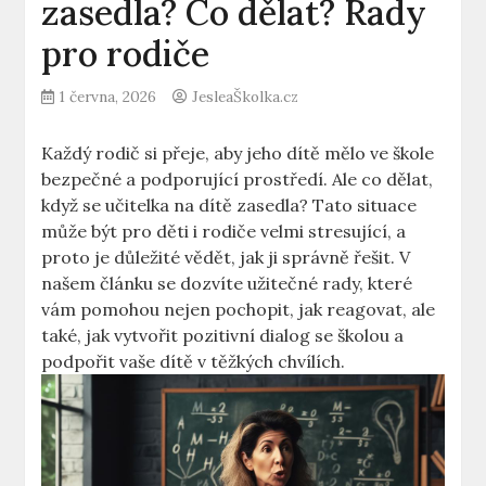
zasedla? Co dělat? Rady
pro rodiče
1 června, 2026
JesleaŠkolka.cz
Každý rodič si přeje, aby jeho dítě​ mělo ve škole
bezpečné ​a podporující prostředí. Ale co dělat,
když se učitelka​ na dítě zasedla? Tato situace
může být pro děti i‌ rodiče velmi stresující, a
proto ⁢je důležité ​vědět, jak ji ‌správně řešit. ‍V
našem článku⁣ se dozvíte užitečné rady, ⁣které
vám​ pomohou nejen pochopit, jak reagovat, ale
také, jak vytvořit pozitivní dialog se školou ⁤a
podpořit ‍vaše dítě v těžkých chvílích.