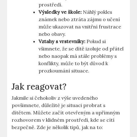
prostředí.
Výsledky ve škole:
Náhlý pokles
známek ​nebo ztráta zájmu o učení
může⁢ ukazovat na vnitřní frustrace
nebo obavy.
Vztahy s vrstevníky:
Pokud si⁢
všimnete, že se dítě izoluje od přátel
nebo naopak​ má stále problémy s
konflikty, může to ‌být ⁢důvod k
prozkoumání situace.
Jak reagovat?
Jakmile si ‌čehokoliv z ‍výše ‌uvedeného
povšimnete, důležité je situaci probrat s
dítětem. Můžete začít ‌otevřeným a upřímným
rozhovorem ⁣v klidném prostředí, ⁤kde se cítí
bezpečně. Zde je několik tipů, jak na ⁤to: