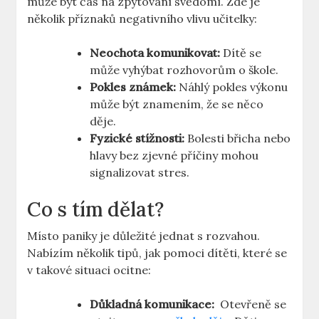
⁣může být čas ⁤na ⁣zpytování svědomí. Zde je
několik​ příznaků negativního vlivu učitelky:
Neochota komunikovat:
Dítě se⁤
může vyhýbat rozhovorům o‌ škole.
Pokles známek:
Náhlý pokles výkonu
‌může být znamením,‌ že se něco
děje.
Fyzické stížnosti:
Bolesti břicha nebo
hlavy ​bez zjevné příčiny mohou
⁢signalizovat stres.
Co‌ s tím dělat?
Místo paniky je‌ důležité ⁤jednat ⁣s rozvahou.
Nabízím několik tipů, jak pomoci dítěti, které se
⁣v takové⁢ situaci ocitne:
Důkladná komunikace:
‍ Otevřeně se​