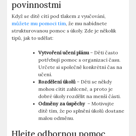
povinnostmi
Když se dítě cítí ⁣pod tlakem z ​vyučování,
můžete mu pomoci tím
, že ‍mu nabídnete
strukturovanou pomoc s úkoly. Zde je několik
tipů, jak to udělat:
Vytvoření učení‌ plánu
– Děti často
potřebují pomoc s organizací ⁣času.
Určete​ si společně konkrétní⁤ čas na
učení.
Rozdělení úkolů
– Děti se někdy‌
mohou‍ cítit zahlcené, a proto je ​
dobré úkoly ⁣rozdělit ⁣na⁢ menší části.
Odměny za ⁣úspěchy
‍ – ‌Motivujte
dítě ‌tím, že po​ splnění úkolů dostane
malou odměnu.
Hlejte odbornou ⁣pomoc