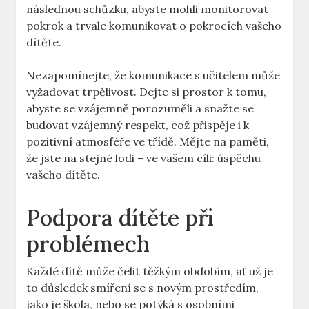
následnou schůzku, abyste mohli monitorovat⁤
pokrok ‌a ⁢trvale komunikovat⁤ o pokrocích ⁢vašeho
dítěte.
Nezapomínejte,‍ že komunikace s učitelem může
⁤vyžadovat trpělivost. Dejte si prostor k‌ tomu,
abyste se vzájemně ‍porozuměli a snažte se
budovat vzájemný respekt, což ⁣přispěje i k
pozitivní atmosféře ve třídě. Mějte‍ na paměti,
že jste na stejné lodi ‌– ve vašem cíli: úspěchu
vašeho dítěte.
Podpora dítěte⁤ při
problémech
Každé dítě může čelit těžkým obdobím, ať už je‌
to důsledek⁣ smíření se​ s novým prostředím,
⁤jako ⁤je⁤ škola, nebo se potýká s osobními