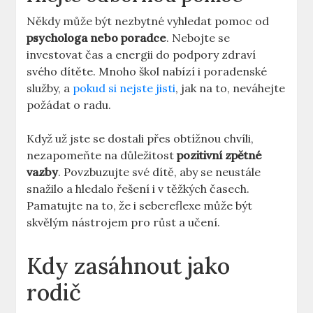
Někdy ⁤může být nezbytné vyhledat pomoc od‌
psychologa ⁢nebo​ poradce
. Nebojte se
investovat čas a energii do podpory zdraví
svého dítěte.⁢ Mnoho škol nabízí i‍ poradenské
služby, a
pokud si nejste jisti
, jak ​na to, neváhejte
požádat o radu.
Když už jste se dostali přes⁣ obtížnou ⁤chvíli,
nezapomeňte na‌ důležitost
pozitivní⁤ zpětné
vazby
. Povzbuzujte své dítě, aby se neustále
snažilo a hledalo ​řešení ⁣i v těžkých časech.
Pamatujte na to, ⁢že i sebereflexe může být
skvělým nástrojem pro růst‌ a učení.
Kdy zasáhnout jako ​
rodič