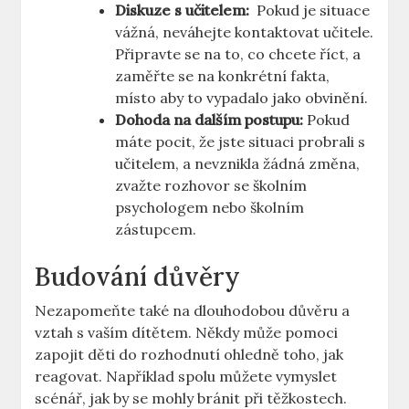
Diskuze s učitelem:
‌ Pokud je situace
⁤vážná, neváhejte kontaktovat učitele.‍
Připravte⁣ se na to, co chcete říct, ⁤a
zaměřte se na konkrétní fakta,
místo‌ aby to vypadalo jako obvinění.
Dohoda ‍na dalším postupu:
Pokud ​
máte ⁤pocit, že jste situaci probrali s⁣
učitelem, a nevznikla žádná změna,
zvažte rozhovor se školním
psychologem nebo školním
zástupcem.
Budování důvěry
Nezapomeňte také na dlouhodobou‍ důvěru a
vztah s vaším dítětem. Někdy může pomoci
zapojit děti do rozhodnutí ​ohledně toho, jak⁢
reagovat. ‌Například spolu můžete vymyslet⁤
scénář, jak ⁤by ‍se mohly bránit při‌ těžkostech.