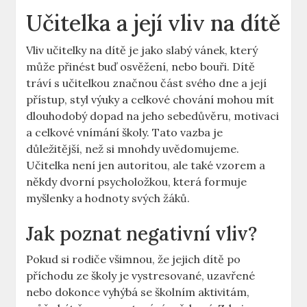
Učitelka a‍ její vliv na dítě
Vliv učitelky na⁣ dítě je⁤ jako slabý⁢ vánek,‍ který
může ⁢přinést buď osvěžení, nebo bouři. Dítě
‍tráví s učitelkou značnou část svého dne a⁤ její
přístup, styl⁢ výuky a celkové chování mohou mít⁢
dlouhodobý dopad ⁢na jeho sebedůvěru, ⁤motivaci
a celkové‍ vnímání školy. Tato ⁤vazba je ​
důležitější, než si mnohdy uvědomujeme.
Učitelka ⁢není jen‍ autoritou, ale také ⁣vzorem a
někdy dvorní psycholožkou, která formuje
myšlenky ⁢a hodnoty⁤ svých žáků.
Jak poznat negativní vliv?
Pokud si rodiče všimnou, že jejich dítě ‌po
příchodu ‍ze školy je vystresované, uzavřené
nebo dokonce ​vyhýbá se školním aktivitám,