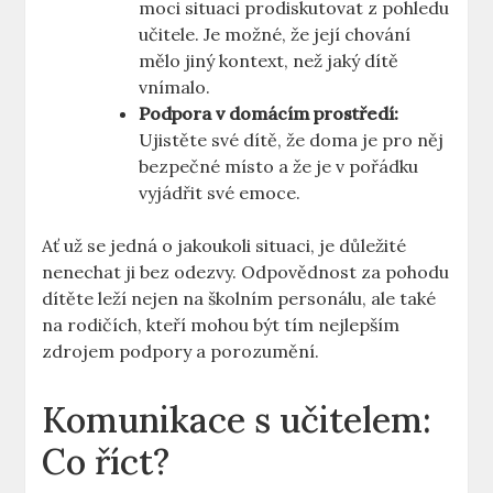
moci situaci prodiskutovat z pohledu
učitele.⁤ Je možné, ⁤že její chování ​
mělo jiný‌ kontext, než jaký dítě
vnímalo.
Podpora v domácím prostředí:
Ujistěte své‌ dítě, že ‌doma je pro něj
bezpečné místo⁣ a že⁢ je ​v pořádku
vyjádřit své​ emoce.
Ať už‌ se jedná o jakoukoli situaci, je důležité
nenechat ji bez odezvy.⁢ Odpovědnost za pohodu
dítěte leží nejen​ na školním personálu,⁢ ale‍ také
na rodičích, kteří ‍mohou⁣ být tím nejlepším
zdrojem ⁤podpory a porozumění.
Komunikace s učitelem:
Co říct?