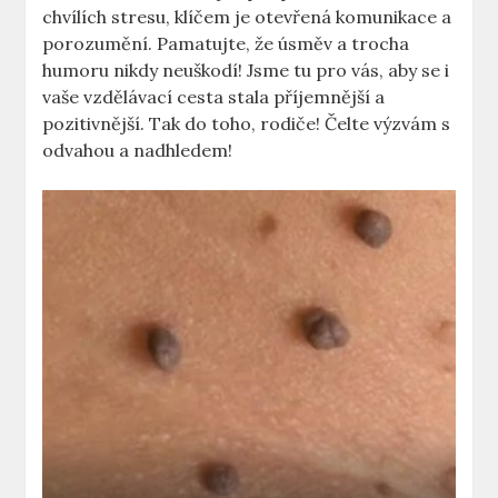
chvílích stresu, klíčem je otevřená komunikace a
porozumění.⁣ Pamatujte, že⁤ úsměv ‌a trocha
humoru nikdy neuškodí! Jsme tu pro vás, aby se i
vaše vzdělávací​ cesta stala příjemnější a
pozitivnější. Tak do toho, rodiče! Čelte výzvám⁤ s
odvahou a nadhledem!