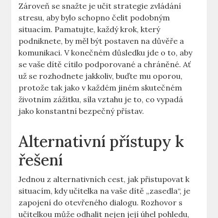
Zároveň se snažte je učit strategie⁣ zvládání ​
stresu, aby‍ bylo schopno ⁣čelit podobným
situacím. Pamatujte,⁣ každý⁤ krok, který
⁣podniknete, by‌ měl být postaven na důvěře‍ a⁤
komunikaci. V konečném důsledku ⁢jde o​ to, aby
se⁣ vaše dítě cítilo podporované a chráněné.⁤ Ať
už se ⁤rozhodnete jakkoliv, buďte mu oporou,
protože ‍tak jako v každém jiném skutečném
životním⁢ zážitku, síla vztahu je ⁤to, co ‌vypadá
jako konstantní bezpečný přístav.
Alternativní přístupy k
řešení
Jednou⁤ z ⁤alternativních​ cest, jak ‍přistupovat k
situacím, ​kdy učitelka na vaše ‌dítě „zasedla“, je
zapojení do otevřeného dialogu. ⁤Rozhovor ⁤s
učitelkou může odhalit nejen⁤ její úhel ⁢pohledu,