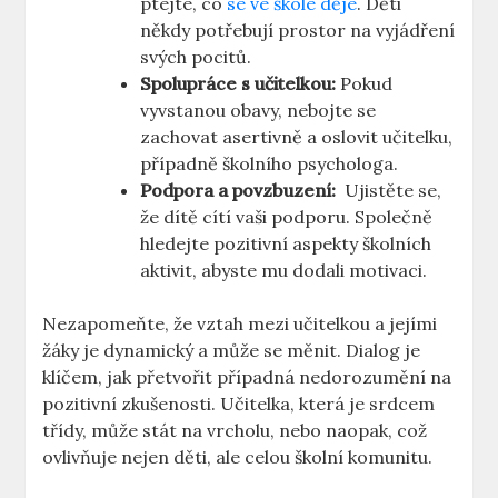
ptejte, co
se ve škole děje
. Děti
někdy potřebují ​prostor na vyjádření⁣
svých pocitů.
Spolupráce s ⁣učitelkou:
Pokud
vyvstanou⁤ obavy, nebojte se
zachovat asertivně⁢ a oslovit učitelku,‌
případně školního psychologa.
Podpora a povzbuzení:
‍ Ujistěte‍ se,
že⁤ dítě cítí vaši podporu. Společně⁣
hledejte pozitivní aspekty školních
‍aktivit, abyste mu dodali motivaci.
Nezapomeňte, že ⁤vztah mezi⁣ učitelkou a jejími
žáky je dynamický⁤ a může se měnit. Dialog je ​
klíčem, jak ⁢přetvořit případná nedorozumění na
pozitivní zkušenosti. Učitelka, která je srdcem
třídy, může stát‌ na vrcholu, nebo​ naopak, což
ovlivňuje nejen ⁢děti, ale celou školní komunitu.