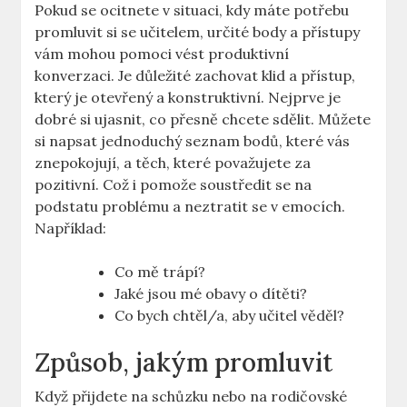
Pokud se ocitnete ​v situaci, kdy máte potřebu
promluvit si se učitelem, určité ⁣body⁤ a přístupy
vám ‌mohou pomoci vést produktivní
konverzaci. Je ‌důležité zachovat klid a přístup,
který je otevřený ⁣a ​konstruktivní. Nejprve je
‌dobré⁢ si ujasnit, co‍ přesně⁤ chcete sdělit. ⁤Můžete
si napsat‌ jednoduchý seznam bodů, které vás
znepokojují, a těch, které považujete za
pozitivní. Což‌ i pomože soustředit se na‌
podstatu problému a neztratit⁢ se v emocích.
Například:
Co mě trápí?
Jaké jsou mé obavy o dítěti?
Co bych ‌chtěl/a, aby učitel věděl?
Způsob, jakým promluvit
Když⁢ přijdete na schůzku nebo na‍ rodičovské⁢