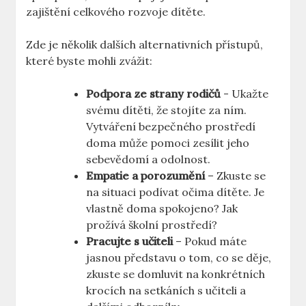
zajištění celkového rozvoje dítěte.
Zde je několik dalších alternativních přístupů,
⁣které byste mohli ‍zvážit:
Podpora ze strany rodičů
⁣- Ukažte
svému dítěti, ​že⁢ stojíte za ním.
Vytváření bezpečného ⁣prostředí
doma může pomoci zesílit⁢ jeho
sebevědomí a odolnost.
Empatie a⁢ porozumění
– Zkuste se
na situaci podívat očima dítěte. Je
⁢vlastně ⁣doma spokojeno? Jak
prožívá školní prostředí?
Pracujte ⁤s⁢ učiteli
– Pokud máte
jasnou​ představu o ‌tom,⁢ co se děje,
⁢zkuste se domluvit na‍ konkrétních
krocích na setkáních s učiteli a