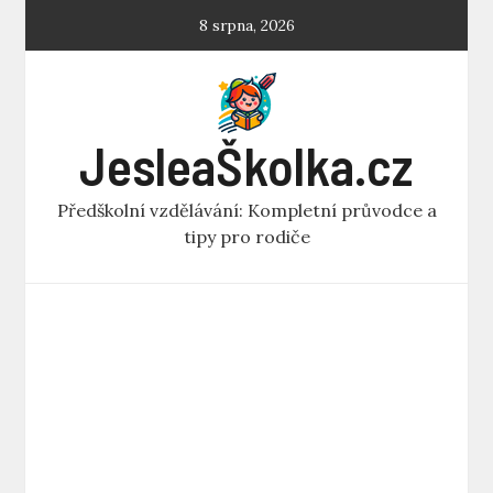
Skip
8 srpna, 2026
to
content
JesleaŠkolka.cz
Předškolní vzdělávání: Kompletní průvodce a
tipy pro rodiče