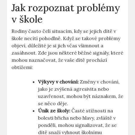
Jak rozpoznat problémy
v škole
Rodiny často čelí situacím,⁢ kdy se jejich dítě v
škole necítí pohodlně. Když se takové⁢ problémy
objeví, ‍důležité je si jich včas všimnout a
zasáhnout. Zde jsou⁣ některé⁤ běžné signály, ‌které
mohou naznačovat, že ‌vaše ⁤dítě prochází
‍obtížemi:
Výkyvy v chování:
Změny v chování,
jako je zvýšená agresivita⁢ nebo
uzavřenost, mohou být náznakem, že
se‍ něco děje.
Únik ze školy:
Časté stížnosti ⁣na
bolesti břicha nebo hlavy, zvláště v
pondělí, mohou signalizovat, že ⁤se
dítě ​snaží⁤ vyhnout školnímu