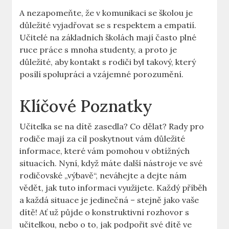
A‌ nezapomeňte, že v komunikaci se školou je⁢
důležité ‍vyjadřovat se s​ respektem⁣ a‌ empatií.
⁢Učitelé na‍ základních školách mají často plné
ruce práce s⁢ mnoha ‍studenty, a proto je
důležité, aby kontakt ​s rodiči byl takový, který
posílí spolupráci a vzájemné porozumění.
Klíčové Poznatky
Učitelka se na dítě zasedla? Co​ dělat? Rady pro
rodiče mají ⁢za⁢ cíl poskytnout vám důležité
informace, které vám pomohou v obtížných
situacích. Nyní, když‍ máte další nástroje ⁣ve své
rodičovské „výbavě“, neváhejte a dejte nám
vědět, jak tuto informaci využijete. Každý ⁣příběh
a každá situace je jedinečná – stejně jako vaše
dítě! Ať už půjde o konstruktivní ⁢rozhovor s
⁢učitelkou,⁤ nebo o to,⁢ jak podpořit své ‍dítě ve