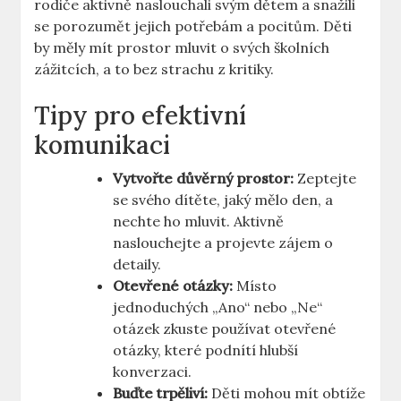
rodiče‌ aktivně naslouchali svým dětem a snažili
se‍ porozumět jejich potřebám a pocitům.‌ Děti
by měly mít prostor mluvit o svých školních
zážitcích, a to bez strachu z kritiky.
Tipy pro efektivní
komunikaci
Vytvořte důvěrný prostor:
Zeptejte
se​ svého dítěte, ‍jaký ​mělo den, a
nechte ho​ mluvit. Aktivně​
naslouchejte a ​projevte⁤ zájem o
detaily.
Otevřené otázky:
Místo
jednoduchých ⁢„Ano“ nebo‌ „Ne“
otázek zkuste ‍používat otevřené
otázky, které podnítí hlubší
konverzaci.
Buďte trpěliví:
Děti mohou mít obtíže