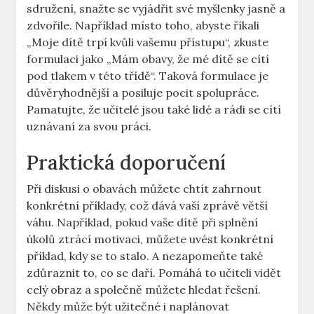
sdružení,⁣ snažte se vyjádřit ⁢své myšlenky⁢ jasně a⁢
zdvořile. Například⁤ místo toho, abyste ‍říkali
„Moje dítě ​trpí⁤ kvůli vašemu⁣ přístupu“, ‌zkuste⁢
formulaci‌ jako „Mám‍ obavy, ​že‍ mé dítě⁤ se cítí
pod tlakem v této třídě“. Taková formulace je
⁣důvěryhodnější ‌a posiluje pocit⁣ spolupráce.
Pamatujte, že učitelé jsou také lidé a rádi se‍ cítí
uznávaní⁢ za svou práci.
Praktická doporučení
Při diskusi o obavách ‍můžete chtít⁤ zahrnout
konkrétní příklady, což dává vaší⁣ zprávě větší
váhu. Například, pokud vaše dítě při ⁣splnění
úkolů ztrácí motivaci, můžete uvést konkrétní
‌příklad, kdy se to stalo. A nezapomeňte také
⁢zdůraznit to, co ‌se daří. Pomáhá to učiteli vidět
celý obraz⁣ a společně můžete hledat řešení.
Někdy ⁤může být ​užitečné i naplánovat