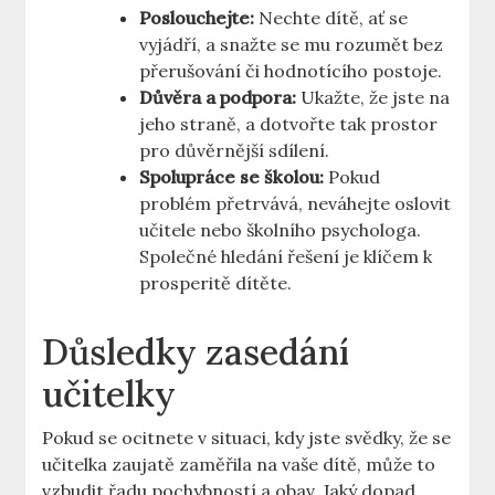
Poslouchejte:
Nechte dítě, ať se
⁤vyjádří,⁣ a snažte se⁣ mu rozumět bez ​
přerušování ⁢či⁢ hodnotícího postoje.
Důvěra ​a podpora:
Ukažte,⁣ že jste na⁣
jeho straně, ‍a dotvořte⁣ tak prostor
pro důvěrnější ‌sdílení.
Spolupráce se školou:
Pokud
‌problém​ přetrvává, neváhejte oslovit
učitele​ nebo školního ⁣psychologa.
Společné hledání řešení je klíčem k⁣
prosperitě dítěte.
Důsledky zasedání
‌učitelky
Pokud se ocitnete v situaci,⁣ kdy jste svědky,⁤ že se
učitelka zaujatě ‌zaměřila​ na ⁤vaše dítě, může to
vzbudit řadu pochybností a obav. Jaký dopad