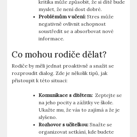
kritika může ⁢způsobit, že si dítě bude
myslet, že ⁢není dost dobré.
Problémům v ⁣učení:
‌Stres⁤ může
negativně⁢ ovlivnit schopnost
soustředit se a ​absorbovat nové
informace.
Co mohou rodiče dělat?
Rodiče by‍ měli jednat‌ proaktivně a⁤ snažit se
rozproudit dialog. Zde je několik tipů, ‌jak
přistoupit k této situaci:
Komunikace s dítětem:
​ Zeptejte se
‍na‍ jeho pocity a zážitky ve škole.
Ukažte mu, ​že ⁢vás to zajímá a⁤ že je
slyšeno.
Rozhovor ⁣s učitelkou:
Snažte se
organizovat setkání, kde budete