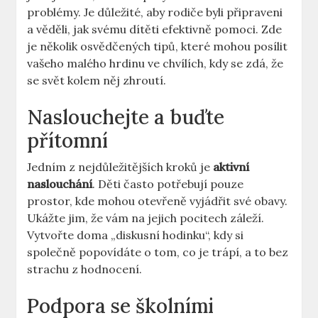
problémy. ‌Je ‌důležité, aby rodiče byli ⁣připraveni
a věděli,⁤ jak svému dítěti efektivně pomoci. ​Zde
je​ několik osvědčených tipů, které mohou ⁣posílit
vašeho malého hrdinu ve chvílích, kdy se zdá, že
se svět kolem něj zhroutí.
Naslouchejte a buďte
přítomní
Jedním z⁣ nejdůležitějších kroků je
aktivní
naslouchání
. ‌Děti často potřebují ‌pouze
prostor, kde mohou otevřeně vyjádřit své obavy.
Ukážte jim, že vám⁤ na jejich pocitech‌ záleží.
‌Vytvořte doma‍ „diskusní hodinku“,⁤ kdy si
společně⁢ popovídáte o tom, ‍co je ⁣trápí,‍ a to bez
‌strachu z hodnocení.
Podpora se školními⁢