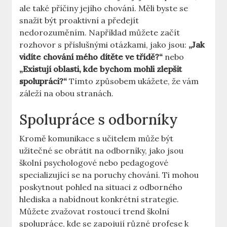
ale také příčiny​ jejího chování. Měli byste se
snažit být proaktivní​ a předejít
nedorozuměním. Například můžete začít
rozhovor s ‍příslušnými otázkami, jako⁢ jsou:
„Jak
vidíte chování mého dítěte ve třídě?“
nebo
„Existují⁣ oblasti, kde bychom ​mohli zlepšit⁣
spolupráci?“
Tímto⁢ způsobem​ ukážete, že vám
záleží na obou stranách.
Spolupráce ‍s odborníky
Kromě komunikace s učitelem může být
⁢užitečné se obrátit⁣ na odborníky, jako jsou
školní psychologové nebo pedagogové
specializující se ‌na ‍poruchy chování. Ti mohou
poskytnout​ pohled ⁢na situaci z ⁢odborného
hlediska ⁤a nabídnout⁢ konkrétní⁣ strategie.
Můžete zvažovat rostoucí ‍trend školní
spolupráce,⁢ kde se zapojují ⁣různé ‌profese k​