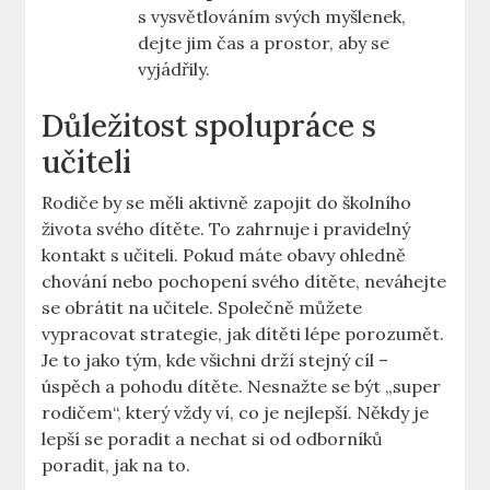
⁤s vysvětlováním svých myšlenek,
‍dejte jim čas a prostor, aby⁣ se
vyjádřily.
Důležitost spolupráce s
učiteli
Rodiče by se měli aktivně zapojit‌ do školního
života svého dítěte.⁤ To zahrnuje ​i‍ pravidelný ​
kontakt s učiteli. Pokud máte obavy ‌ohledně
chování nebo pochopení svého dítěte, ‍neváhejte
se⁤ obrátit na učitele. Společně‍ můžete
⁤vypracovat strategie, jak‍ dítěti lépe‍ porozumět.
Je to jako tým,‌ kde všichni drží stejný‌ cíl –
⁢úspěch a pohodu dítěte. Nesnažte se být ​„super
rodičem“, který vždy ví, co je ​nejlepší. Někdy je
lepší‌ se poradit a nechat si od odborníků
poradit, jak na to.