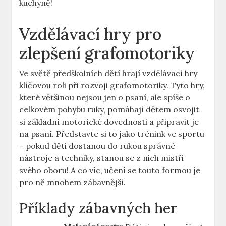
kuchyně!
Vzdělávací hry pro
zlepšení grafomotoriky
Ve světě předškolních dětí​ hrají ⁢vzdělávací‍ hry
‌klíčovou roli při ​rozvoji grafomotoriky.⁣ Tyto hry,‌
které většinou nejsou ‍jen o psaní, ale spíše o
celkovém pohybu ruky, pomáhají dětem osvojit
si ​základní motorické dovednosti a připravit je
na psaní.‍ Představte si to⁤ jako trénink⁢ ve sportu
– pokud ‍děti​ dostanou⁤ do‍ rukou správné
nástroje a techniky, stanou ⁢se ‍z ⁣nich ⁢mistři
svého oboru! A co víc, učení se touto ⁤formou⁢ je ​
pro ně mnohem zábavnější.
Příklady zábavných her