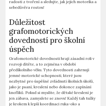
radosti z tvoření a sledujte, jak ⁤jejich motorika a⁢
sebedůvěra ⁣rostou!
Důležitost
grafomotorických
dovedností pro školní
úspěch
Grafomotorické dovednosti hrají zásadní ​roli v
rozvoji dítěte, a to‌ zejména v⁤ období
‍předškolního věku. Tyto dovednosti zahrnují
jemné‌ motorické schopnosti, které ⁤jsou
nezbytné pro úspěšné zvládnutí školních úkolů,
jako je psaní, kreslení nebo dokonce zapínání
knoflíků. ‍Pokud‌ si ⁣myslíte, ​že dětské kreslení je
jen ‌zábava, ​zamyslete se⁢ znovu!⁤ Každý tah⁢ tužky
je krokem k⁢ lepší koordinaci ruka-oko ⁤a