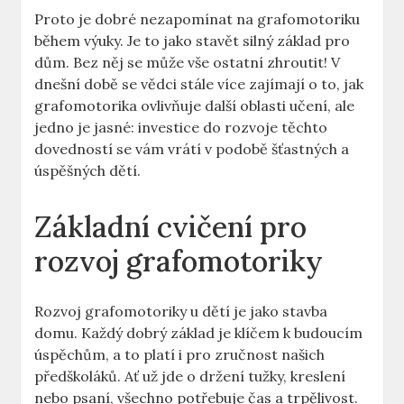
Proto je dobré nezapomínat ​na grafomotoriku
během výuky. Je to ‌jako stavět silný⁣ základ pro
dům. Bez něj‍ se může vše⁣ ostatní zhroutit! V
dnešní ​době se vědci‍ stále⁣ více‍ zajímají o to, jak
grafomotorika⁤ ovlivňuje další oblasti učení, ale
jedno je jasné: ‍investice do rozvoje těchto
dovedností se vám vrátí ⁤v podobě šťastných a
úspěšných dětí.
Základní‍ cvičení ‌pro
rozvoj grafomotoriky
Rozvoj grafomotoriky u dětí ‍je jako stavba
domu. Každý dobrý základ je klíčem k budoucím
úspěchům, a ‍to platí i pro zručnost našich
předškoláků. Ať už⁢ jde o držení ​tužky, kreslení‌
nebo psaní, všechno potřebuje čas ⁢a trpělivost.