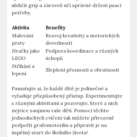
ulehčit grip⁤ a⁢ zároveň učí správné držení psací
potřeby.
Aktivita
Benefity
Malování
Rozvoj kreativity⁤ a motorických
prsty
⁤dovedností
Hračky jako
Podpora koordinace a různých
LEGO
úchopů
Stříhání‌ a
Zlepšení přesnosti a ​obratnosti
lepení
Pamatujte ⁢si, že každé ‌dítě je jedinečné a
vyžaduje přizpůsobený přístup. Experimentujte​
s různými aktivitami ⁢a pozorujte, které z ⁣nich
nejvíce​ zaujmou vaše děti.⁤ Pomocí ​těchto
jednoduchých ​cvičení tak můžete přirozeně
podpořit ⁤grafomotoriku a ‍připravit je na
úspěšný start do školního života!