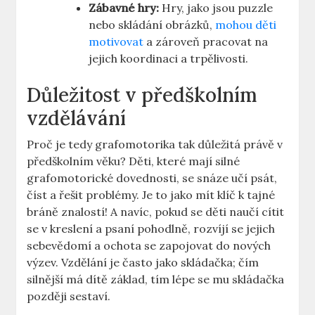
Zábavné hry:
Hry, jako⁤ jsou‌ puzzle
‌nebo skládání obrázků,
mohou děti
motivovat
a ⁢zároveň pracovat na
jejich koordinaci a trpělivosti.
Důležitost v předškolním
vzdělávání
Proč je⁤ tedy ⁣grafomotorika tak důležitá⁤ právě⁢ v
předškolním​ věku? Děti, které mají ‌silné
grafomotorické dovednosti, ‍se snáze⁣ učí⁢ psát,
číst a řešit problémy. Je to jako mít klíč k‍ tajné
bráně znalostí! A navíc, ⁢pokud se děti naučí cítit
se⁣ v ⁣kreslení‍ a psaní pohodlně, rozvíjí se jejich
sebevědomí a‌ ochota se‌ zapojovat do⁢ nových‌
výzev.‍ Vzdělání je často jako skládačka; čím
silnější má dítě ‍základ, tím lépe se mu​ skládačka
později sestaví.