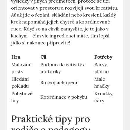
výsledky‍ v jiných předmětech, protože se učí
orientovat ​v prostoru a rozvíjejí svou kreativitu.
‌Ať už jde o řezání, skládání nebo kreslení, ⁢každý
krok napomáhá jejich⁣ chytré a ⁢koordinované
ruce. Když se na chvíli zamyslíte, ⁢je to⁢ jako v
⁤kuchyni ‍–⁤ čím víc ingrediencí máte, tím lepší
jídlo si nakonec ​připravíte!
Hra
Cíl
Potřeby
Malování
Podpora kreativity a⁣
Barvy,
prsty
motoriky
plátno
Hledání
Malé⁢
Rozvoj⁣ uchopení
pokladu
hračky
Pohybové
Kroužky,
Koordinace v⁢ pohybu
hry
čáry
Praktické tipy ‌pro
rodiče a ‌pedagogy