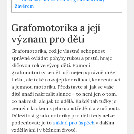
Závěrem
Grafomotorika a její
význam pro ‌děti
Grafomotorika, ​což je vlastně⁤ schopnost ​
správně‌ ovládat pohyby rukou a prstů, hraje
⁤klíčovou ‍roli ve‍ vývoji dětí. Pomocí
grafomotoriky se děti učí nejen správně držet⁣
tužku, ale také rozvíjejí koordinaci, koncentraci⁢
a jemnou motoriku. Představte si, jak se vaše
dítě snaží ‌nakreslit slunce⁤ – to ⁢není‌ jen ⁣o tom,
co​ nakreslí,⁢ ale jak ⁣to‌ udělá. Každý tah tužky⁤ je‍
cenným krokem‍ k jeho⁣ soustředění a ⁣zručnosti.
Důležitost grafomotoriky ⁣pro děti tedy nelze
podceňovat;​ je​ to
základ pro úspěch
v dalším
vzdělávání i v běžném životě.