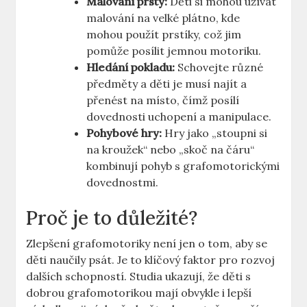
Malování prsty:
Děti si mohou ‌užívat
‍malování na velké plátno,​ kde
mohou použít ‌prstíky, ‌což jim
pomůže⁢ posílit jemnou⁢ motoriku.
Hledání pokladu:
⁢Schovejte různé
předměty a děti je musí ⁣najít a
přenést na místo, čímž⁢ posílí
⁣dovednosti uchopení a manipulace.
Pohybové hry:
‌Hry jako „stoupni ⁤si
na kroužek“⁤ nebo​ „skoč na čáru“
kombinují pohyb s grafomotorickými⁤
dovednostmi.
Proč je to důležité?
Zlepšení grafomotoriky není ‍jen o⁣ tom, aby se
děti⁣ naučily psát.​ Je to klíčový​ faktor pro rozvoj
dalších schopností. Studia ukazují,⁤ že děti s
dobrou ⁢grafomotorikou mají obvykle i lepší