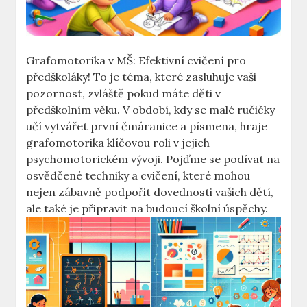
Grafomotorika⁣ v⁤ MŠ: Efektivní cvičení pro​
předškoláky! ⁢To ​je téma, které zasluhuje vaši
pozornost, ⁤zvláště pokud máte děti v⁢
předškolním věku. V⁣ období, kdy ​se malé ​ručičky
učí vytvářet první⁣ čmáranice a písmena, hraje
grafomotorika klíčovou roli ⁤v jejich
psychomotorickém vývoji. Pojďme se podívat na
⁤osvědčené techniky a cvičení, které mohou⁤
nejen zábavně ⁣podpořit dovednosti vašich dětí,
ale také je‌ připravit na budoucí školní úspěchy.