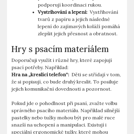
podporují koordinaci ⁤rukou.
Vystrihování⁤ a lepení:
‍ Vystřihování
tvarů z papíru a⁢ jejich následné
lepení do zajímavých‍ koláží pomáhá
zlepšit⁤ jejich přesnost a obratnost.
Hry​ s​ psacím materiálem
Doporučuji využít i​ různé hry, ⁤které zapojují
psací ⁣potřeby. ⁤Například:
Hra na ​„kreslící telefon“:
‍ Děti‍ se střídají v tom,
že si popisují, co⁣ bude⁤ druhý kreslit. To posiluje‍
jejich komunikační dovednosti ‌a ⁢pozornost.
Pokud jde⁣ o pohodlnost při⁤ psaní, ⁣zvažte volbu
‍správného psacího⁣ materiálu.⁤ Například silnější⁣
pastelky‍ nebo tužky mohou být pro malé ruce
⁢snazší na uchopení a manipulaci.‍ Existují ⁤i‍
speciální ergonomické tužky,‌ které mohou‍