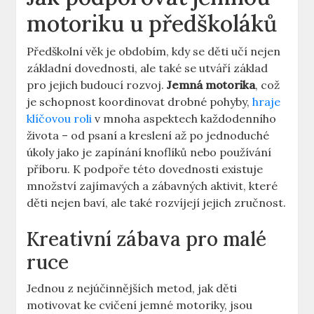
motoriku u ⁣předškoláků
Předškolní věk je ⁣obdobím,⁤ kdy se děti učí nejen ​
základní dovednosti, ale také se utváří základ
pro⁤ jejich ‍budoucí​ rozvoj.
Jemná motorika
, což
⁤je⁣ schopnost koordinovat drobné pohyby,
hraje
klíčovou roli
v⁣ mnoha ⁢aspektech každodenního
života –⁣ od psaní a kreslení ‍až po jednoduché
úkoly jako⁢ je ​zapínání knoflíků nebo⁣ používání
příboru. K podpoře této dovednosti existuje
množství zajímavých‌ a ⁢zábavných aktivit, které
děti nejen baví, ⁤ale také rozvíjejí jejich zručnost.
Kreativní zábava pro malé
ruce
Jednou z nejúčinnějších metod,⁢ jak děti
motivovat⁢ ke cvičení jemné motoriky, jsou