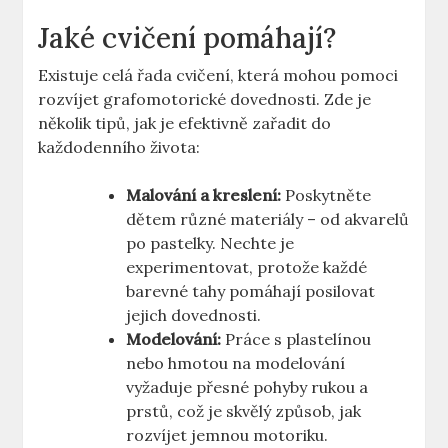
Jaké cvičení pomáhají?
Existuje celá⁣ řada ‌cvičení,⁢ která ‌mohou pomoci
⁣rozvíjet grafomotorické dovednosti. Zde je
několik tipů, jak je⁣ efektivně zařadit do
každodenního života:
Malování a kreslení:
Poskytněte
dětem různé ⁤materiály –⁢ od akvarelů
po pastelky. Nechte ​je
experimentovat, protože ⁤každé‌
barevné tahy pomáhají ‌posilovat
jejich dovednosti.
Modelování:
Práce ‌s plastelínou
nebo ‌hmotou na modelování
vyžaduje přesné pohyby ‌rukou a
prstů, což je ‌skvělý⁣ způsob, ‍jak
rozvíjet jemnou​ motoriku.