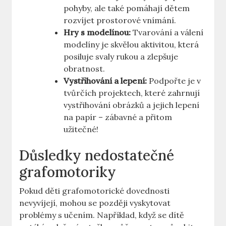
pohyby, ale také⁣ pomáhají dětem‌
rozvíjet ⁢prostorové vnímání.
Hry‍ s modelínou:
Tvarování a ⁢válení
modelíny je skvělou ​aktivitou,⁣ která
⁣posiluje svaly rukou a zlepšuje
obratnost.
Vystřihování a lepení:
Podpořte je v⁢
tvůrčích projektech, které zahrnují
vystřihování obrázků a jejich lepení
na papír – ​zábavné a přitom⁢
užitečné!
Důsledky nedostatečné‌
grafomotoriky
Pokud děti grafomotorické ⁢dovednosti
nevyvíjejí, mohou se později vyskytovat
⁤problémy s⁢ učením. Například, když se dítě