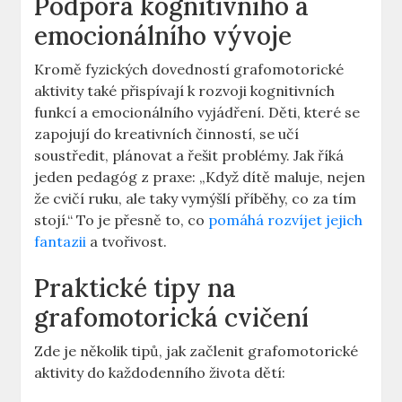
Podpora kognitivního a ​
emocionálního ‍vývoje
Kromě fyzických dovedností grafomotorické‌
aktivity také⁤ přispívají​ k rozvoji kognitivních
funkcí a emocionálního⁣ vyjádření. Děti, které se
zapojují‍ do kreativních‌ činností, se učí ​
soustředit, plánovat a řešit problémy. Jak ⁢říká
jeden pedagóg z praxe: „Když dítě maluje,‌ nejen
že cvičí ‌ruku,⁤ ale taky vymýšlí příběhy, co za tím
⁢stojí.“⁤ To je přesně to, co⁢
pomáhá rozvíjet jejich
fantazii
⁣a tvořivost.
Praktické tipy na‌
grafomotorická⁢ cvičení
Zde ⁣je několik ​tipů, jak začlenit grafomotorické
aktivity do každodenního života⁢ dětí: