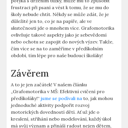
potýká s držením tužky, může mu to způsobit
frustraci při⁢ psaní a vést k ⁣tomu,⁤ že se mu do
školy nebude​ chtít. Někdy​ se ⁤může zdát, že je
důležité jen to, co je na papíře, ale ve
skutečnosti ⁤jde o​ mnohem více.​ Grafomotorika
ovlivňuje takové⁢ aspekty jako je sebevědomí‍
nebo ochotu se zapojit do nových výzev. Takže,
⁣čím více‍ se na to ‍zaměříme v předškolním
⁤období, tím lépe pro naše budoucí​ školáky!
Závěrem
A ⁢to je⁤ jen‌ začátek! V​ našem článku
„Grafomotorika v MŠ: ⁣Efektivní ​cvičení pro
⁢předškoláky!“
jsme se podívali na
to, jak mohou
jednoduché ‍aktivity podpořit rozvoj
motorických dovedností dětí. Ať už jde o
kreslení, stříhání​ nebo ⁣modelování, každý úkol
má​ svůj význam a přináší radost nejen dětem,⁣