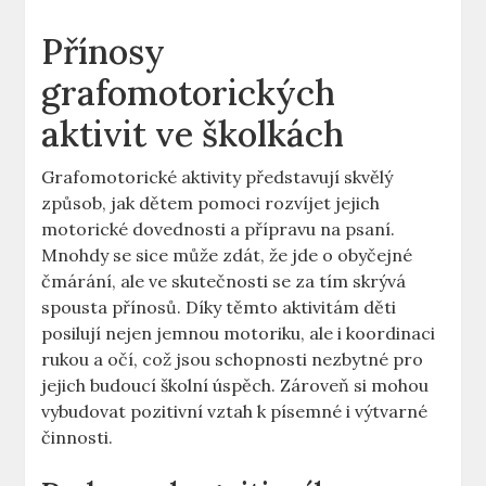
Přínosy
‌grafomotorických
aktivit ve⁢ školkách
Grafomotorické⁢ aktivity představují‌ skvělý
způsob, jak dětem⁢ pomoci rozvíjet jejich⁣
motorické ‌dovednosti‌ a‍ přípravu ‌na psaní.
⁢Mnohdy se sice může⁤ zdát, že jde ⁤o obyčejné
čmárání, ale⁤ ve skutečnosti ⁣se za ⁣tím skrývá
spousta‌ přínosů.⁢ Díky těmto aktivitám děti
posilují nejen jemnou motoriku, ale ⁣i ⁤koordinaci‌
rukou a očí, což jsou schopnosti nezbytné pro
jejich ‍budoucí školní úspěch. Zároveň si ⁢mohou⁢
vybudovat ​pozitivní vztah k písemné i výtvarné
činnosti.