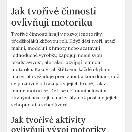
Jak ​tvořivé ⁢činnosti
ovlivňují motoriku
Tvořivé činnosti hrají v rozvoji motoriky
‍předškoláků klíčovou roli. Když děti tvoří, ​ať‌ už
malují,⁤ modelují z ⁤hmoty nebo‌ sestavují⁣
jednoduché výrobky, zapojují nejen​ svou ​
představivost, ale také rozvíjejí ‍jemnou
motoriku. Každý tah štětcem, každé ohybání
materiálu vyžaduje preciznost a koordinaci, což
se pozitivně ‍odráží ​jak v jejich hrubé, tak v‍
jemné motorice. Děti se ‌učí manipulovat s
různými nástroji‍ a materiály, což posiluje jejich​
schopnosti a sebedůvěru.
Jak⁣ tvořivé aktivity‌
ovlivňují vývoj motoriky