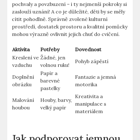
pochvaly ⁤a povzbuzení⁣ – i ty nejmenší pokroky si​
zaslouží​ uznání! ⁤A‌ co‌ je důležité, děti by se⁣ měly
cítit ​pohodlně.⁣ Správně zvolené ⁤kulturní
prostředí, dostatek prostoru a kvalitní pomůcky
mohou výrazně ovlivnit jejich chuť do cvičení.
Aktivita
Potřeby
Dovednost
Kreslení ve
Žádné, jen‍
Pohyb ⁣zápěstí
vzduchu
volnou ruku!
Papír a
Doplnění
Fantazie a jemná
barevné
obrázku
motorika
pastelky
Kreativita a
Malování
Houby, barvy,
manipulace s
houbou
velký papír
materiálem
Jak podporovat jemnou