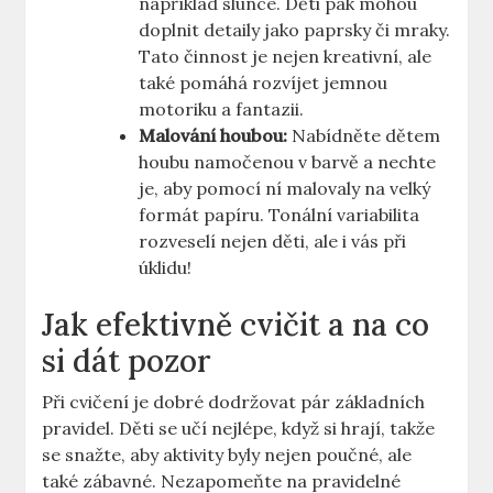
například slunce. Děti pak mohou
doplnit ‌detaily jako paprsky či mraky.
Tato činnost je ⁢nejen ⁣kreativní, ale
také pomáhá rozvíjet‌ jemnou⁣
motoriku a fantazii.
Malování houbou:
‌Nabídněte dětem
houbu ‌namočenou v barvě‌ a nechte
je, ‍aby pomocí ní malovaly na velký
formát papíru. Tonální variabilita
rozveselí nejen děti, ⁢ale i vás při
⁢úklidu!
Jak​ efektivně cvičit a na co
si dát pozor
Při‌ cvičení ⁣je dobré⁣ dodržovat pár základních
pravidel. ⁢Děti se učí nejlépe, ​když si⁤ hrají, takže
se snažte, aby‌ aktivity ​byly nejen poučné, ⁣ale
také zábavné. Nezapomeňte na pravidelné