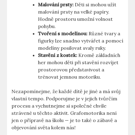
Malování prsty:
Děti si ‌mohou užít
malování⁤ prsty ⁤na⁤ velké​ papíry.
‍Hodně prostoru umožní volnost
pohybu.
Tvoření‌ s modelínou:
Různé tvary a⁤
figurky lze snadno‌ vytvářet a⁣ pomocí
modelíny posilovat ⁤svaly⁣ ruky.
Stavění z kostek:
Kromě ‍základních
her mohou děti při ⁤stavění rozvíjet
⁢prostorovou představivost a
trénovat jemnou motoriku.
Nezapomínejme, že⁣ každé ⁣dítě‌ je jiné ​a má svůj⁢
vlastní tempo.⁣ Podporujme je v jejich tvůrčím
procesu a ⁣vychutnejme si společné chvíle
strávené​ u těchto aktivit.‍ Grafomotorika není
jen o přípravě na školu — je to také o zábavě a
⁣objevování ‍světa kolem⁣ nás!