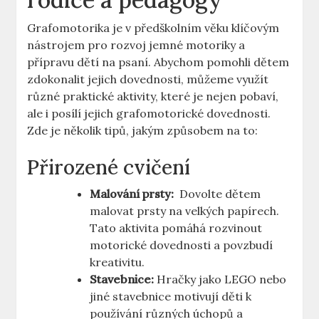
Grafomotorika je v předškolním věku⁤ klíčovým
nástrojem ​pro rozvoj jemné‌ motoriky a‌
přípravu dětí na ‍psaní. Abychom‍ pomohli dětem‍
zdokonalit jejich dovednosti, můžeme využít‍
různé praktické aktivity, ‌které je nejen pobaví,
ale i posílí jejich grafomotorické dovednosti.
‌Zde je několik ⁢tipů, jakým způsobem ⁣na to:
Přirozené cvičení
Malování ‌prsty:
⁤ Dovolte dětem​
malovat ⁣prsty‌ na velkých papírech.
⁢Tato aktivita ​pomáhá rozvinout​
motorické dovednosti ⁢a⁢ povzbudí
kreativitu.
Stavebnice:
Hračky⁤ jako LEGO nebo
jiné⁢ stavebnice motivují⁤ děti k
‌používání ​různých úchopů a