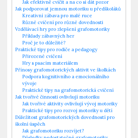
Jak​ efektivně cvičit a na co si dát pozor
Jak podporovat jemnou motoriku u ⁣předškoláků
Kreativní zábava pro malé ruce
Různé cvičení pro různé dovednosti
Vzdělávací hry pro zlepšení grafomotoriky
Příklady zábavných her
Proč je to důležité?
Praktické tipy ‌pro rodiče a ‌pedagogy
Přirozené cvičení
Hry​ s​ psacím materiálem
Přínosy ‌grafomotorických aktivit ve⁢ školkách
Podpora kognitivního a ​emocionálního
‍vývoje
Praktické tipy na‌ grafomotorická⁢ cvičení
Jak ​tvořivé ⁢činnosti ovlivňují motoriku
Jak⁣ tvořivé aktivity‌ ovlivňují vývoj motoriky
Praktické tipy pro rozvoj motoriky u dětí
Důležitost grafomotorických dovedností pro
školní úspěch
Jak grafomotoriku rozvíjet?
Důsledky nedostatečné‌ grafomotoriky