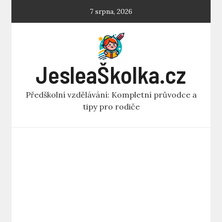
Skip
7 srpna, 2026
to
content
JesleaŠkolka.cz
Předškolní vzdělávání: Kompletní průvodce a
tipy pro rodiče