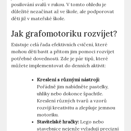
posilování svalů v rukou. V‌ tomto ohledu ⁣je
důležité nezačínat až ve škole, ale podporovat
děti již v mateřské ‍škole.
Jak grafomotoriku rozvíjet?
Existuje celá řada efektivních cvičení, které
mohou⁢ děti⁢ bavit ⁤a ⁣přitom⁣ jim​ pomoci rozvíjet
potřebné dovednosti. Zde je pár tipů, ​které ​
můžete implementovat do denních⁤ aktivit:
Kreslení s různými nástroji:
‌Pořádně jim nabídněte pastelky,
uhlíky nebo dokonce ⁣špachtle.
Kreslení různých‍ tvarů ⁣a vzorů
rozvíjí⁢ kreativitu a zlepšuje ⁣jemnou
motoriku.
Stavitelské hračky:
Lego ⁣nebo
stavebnice nejenže⁢ vyžadují⁢ precizní