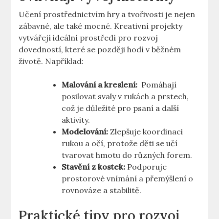
Učení prostřednictvím hry a tvořivosti je nejen
zábavné, ale také mocné. Kreativní projekty
‌vytvářejí ⁣ideální prostředí pro rozvoj‌
dovedností, které se⁢ později hodí v běžném⁢
životě. Například:
Malování‍ a ​kreslení:
‍ Pomáhají‍
posilovat svaly v rukách a prstech,
⁤což je⁣ důležité ⁣pro psaní a‍ další
‌aktivity.
Modelování:
‌Zlepšuje koordinaci
rukou a očí, protože ⁣děti⁢ se učí
tvarovat hmotu ⁢do různých forem.
Stavění z kostek:
Podporuje
prostorové vnímání ‌a přemýšlení o
rovnováze a‍ stabilitě.
Praktické tipy pro rozvoj