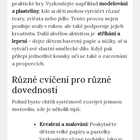
praktické hry. Vyzkoušejte například
modelování
z plastelíny
,⁢ kde si⁣ děti mohou vytvářet různé
tvary, zvířata⁣ nebo jídlo. Tento proces nejen
posiluje ⁤svaly v ​rukou, ale také podporuje⁢ jejich
kreativitu. Další skvělou aktivitou je ‍
stříhání a
lepení
– ​dejte dětem barevný papír a nůžky, ⁢ať si⁣
vytváří⁣ své ‍vlastní umělecké dílo. Když pak
přilepí ⁣jednotlivé⁢ kousky, učí se také⁢ o zarovnání
a proporcích.
Různé cvičení pro různé
dovednosti
Pokud byste chtěli⁢ systémově rozvíjet ‍jemnou‌
motoriku, zde je několik tipů:
Kreslení a ‌malování:
Poskytněte
dětem⁤ velké papíry ⁣a pastelky.⁢
Vyzkoušejte různé techniky, jako je