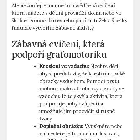
Ale nezoufejte, máme tu osvědčená cvičení,
která můžete s dětmi provádět doma nebo ve
školce. Pomocí barevného papíru, ⁤tužek​ a špetky‌
fantazie vytvoříte zábavné aktivity.
Zábavná cvičení, která
podpoří grafomotoriku
Kreslení ve vzduchu:
Nechte děti,
aby si představily, že kreslí obrovské
obrázky vzduchem. ​Pomocí​ prstu
mohou „malovat“ obrazy a znaky ve
vzduchu.‌ Je to skvělá aktivita, která
⁤podporuje pohyb zápěstí a
umožňuje ‌jim procvičit⁤ si různé
tvary.
Doplnění obrázku:
Vytiskněte‍ nebo
nakreslete jednoduchou ilustraci,