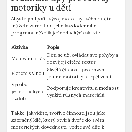
motoriky u dětí
Abyste podpořili ‌vývoj ‍motoriky svého ⁢dítěte,⁤
můžete ‌zařadit do jeho⁤ každodenního
programu několik⁣ jednoduchých ‍aktivit:
Aktivita
Popis
Děti se učí ovládat ⁢své pohyby a
Malování prsty
rozvíjejí⁤ cítění textur.
Skvělá​ činnosti pro rozvoj⁢
Pletení s ​vlnou
jemné motoriky ⁣a trpělivosti.
Výroba
Podporuje kreativitu a‌ možnost
jednoduchých
využití různých⁤ materiálů.
ozdob
Takže, jak vidíte, tvořivé činnosti ‌jsou jako
zázračný ‍klíč, který otvírá dveře do světa
motorických dovedností. Veďte své děti k