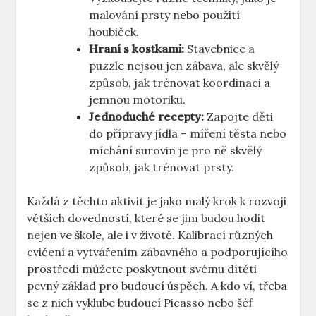
malování⁤ prsty nebo ​použití‍
houbiček.
Hraní s kostkami:
Stavebnice a
puzzle nejsou jen zábava, ale skvělý⁤
způsob, jak trénovat koordinaci‌ a
jemnou motoriku.
Jednoduché recepty:
Zapojte⁢ děti
do přípravy jídla⁤ – míření těsta nebo
míchání surovin je pro ně⁢ skvělý
způsob, jak trénovat prsty.
Každá z těchto aktivit je jako ⁣malý‌ krok k rozvoji
větších dovedností,​ které se ⁤jim ‌budou hodit
⁢nejen ve škole, ale i‌ v‌ životě.⁢ Kalibrací‌ různých
cvičení a ⁤vytvářením zábavného a podporujícího
prostředí můžete poskytnout svému ‌dítěti
pevný základ pro ‌budoucí úspěch. A kdo⁤ ví, třeba⁢
se z nich vyklube budoucí Picasso nebo šéf