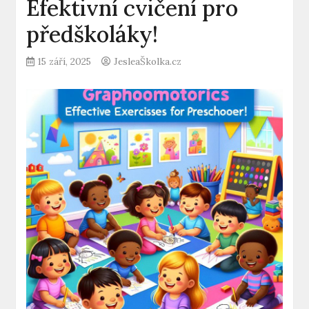
Efektivní cvičení pro
předškoláky!
15 září, 2025
JesleaŠkolka.cz