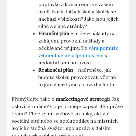
poptávku a konkurenci ve vašem
okolí. Kolik dalších škol a školek se
nachází v blízkosti? Jaké jsou jejich
silné a slabé stránky?
Finanční plán
– určete náklady na
zahájení, provozní náklady a
očekávané příjmy. To
vám pomůže
vyhnout se nepříjemnostem
s
nedostatkem hotovosti.
Realizační plán
– načrtněte, jak
budete školku provozovat, včetně
organizace týmu a rozvrhu hodin.
Přemýšlejte také o
marketingové strategii
. Jak
oslovíte rodiče? Co je přiměje zapsat děti právě
k vám? Chcete mít webové stránky, aktivní
sociální sítě nebo se spolupodílet na místních
akcích? Možná zvažte i spolupráci s dalšími
podnikateli v oblasti péče o děti.