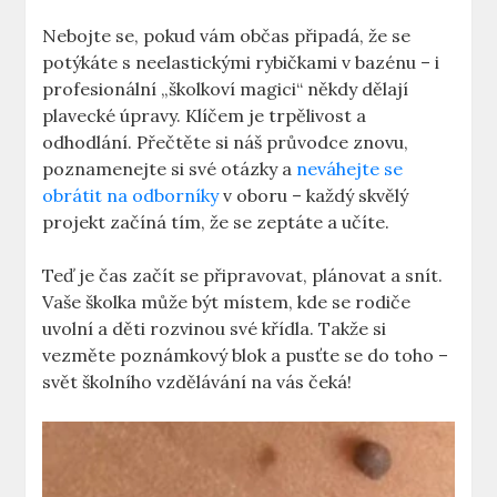
Nebojte se, pokud vám občas připadá, že se
potýkáte s neelastickými rybičkami v bazénu – i
profesionální „školkoví magici“ někdy dělají
plavecké úpravy. Klíčem je trpělivost a
odhodlání. Přečtěte si náš průvodce znovu,
poznamenejte si své otázky a
neváhejte se
obrátit na odborníky
v oboru – každý skvělý
projekt začíná tím, že se zeptáte a učíte.
Teď je čas začít se připravovat, plánovat a snít.
Vaše školka může být místem, kde se rodiče
uvolní a děti rozvinou své křídla. Takže si
vezměte poznámkový blok a pusťte se do toho –
svět školního vzdělávání na vás čeká!