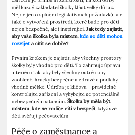
zařízení je primární záležitostí, na kterou by
měl každý zakladatel školky klást velký důraz.
Nejde jen o splnění legislativních požadavků, ale
také o vytvoření prostředí, které bude pro děti
nejen bezpečné, ale i inspirující.
Jak tedy zajistit,
aby vaše školka byla místem,
kde se děti mohou
rozvíjet
a cítit se dobře?
Prvním krokem je zajistit, aby všechny prostory
školky byly vhodné pro děti. To zahrnuje úpravu
interiéru tak, aby byly všechny ostré rohy
zaoblené, hračky bezpečné a zdravé a podlahy
vhodně měkké. Údržba je klíčová – pravidelně
kontrolujte zařízení a vyhýbejte se potenciálně
nebezpečným situacím.
Školka by měla být
místem, kde se rodiče cítí v bezpečí
, když své
děti svěřují pečovatelům.
Péče o zaměstnance a