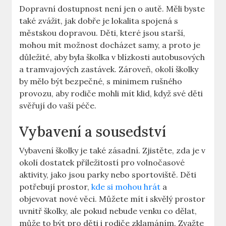
Dopravní dostupnost není jen o autě. Měli byste
také zvážit, jak dobře je lokalita spojená s
městskou dopravou. Děti, které jsou starší,
mohou mít možnost docházet samy, a proto je
důležité, aby byla školka v blízkosti autobusových
a tramvajových zastávek. Zároveň, okolí školky
by mělo být bezpečné, s minimem rušného
provozu, aby rodiče mohli mít klid, když své děti
svěřují do vaší péče.
Vybavení a sousedství
Vybavení školky je také zásadní. Zjistěte, zda je v
okolí dostatek příležitostí pro volnočasové
aktivity, jako jsou parky nebo sportoviště. Děti
potřebují prostor,
kde si mohou hrát
a
objevovat nové věci. Můžete mít i skvělý prostor
uvnitř školky, ale pokud nebude venku co dělat,
může to být pro děti i rodiče zklamáním. Zvažte