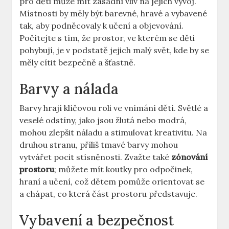
pro děti může mít zásadní vliv na jejich vývoj.
Místnosti by měly být barevné, hravé a vybavené
tak, aby podněcovaly k učení a objevování.
Počítejte s tím, že prostor, ve kterém se děti
pohybují, je v podstatě jejich malý svět, kde by se
měly cítit bezpečně a šťastně.
Barvy a nálada
Barvy hrají klíčovou roli ve vnímání dětí. Světlé a
veselé odstíny, jako jsou žlutá nebo modrá,
mohou zlepšit náladu a stimulovat kreativitu. Na
druhou stranu, příliš tmavé barvy mohou
vytvářet pocit stísněnosti. Zvažte také
zónování
prostoru
; můžete mít koutky pro odpočinek,
hraní a učení, což dětem pomůže orientovat se
a chápat, co která část prostoru představuje.
Vybavení a bezpečnost