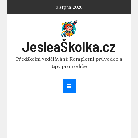
Skip
9 srpna, 2026
to
content
JesleaŠkolka.cz
Předškolní vzdělávání: Kompletní průvodce a
tipy pro rodiče