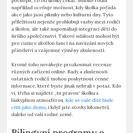
pochopit, co od školky čekat. Mnoho rodin
například oceňuje možnost, kdy školka pořádá
akce jako jsou pikniky nebo kulturní dny. Tyto
příležitosti nejenže prohlubují vazby mezi rodiči
a školou, ale také napomáhají integraci dětí do
širšího společenství. Takové události mohou být
pro cizince skvělou šancí na navázání nových
přátelství a vzájemné výměny zkušeností.
Kromě toho neváhejte prozkoumat recenze
různých zařízení online. Rady a zkušenosti
ostatních rodičů mohou poskytnout cenné
informace, které byste jinak nebrali v potaz. Kdo
ví, třeba si najdete „tu pravou“ školku s
láskyplnou atmosférou,
kde se vaše dítě bude
cítit jako doma
, i když jste stovky kilometrů
daleko od vaší rodné země.
Bilingvní programy a