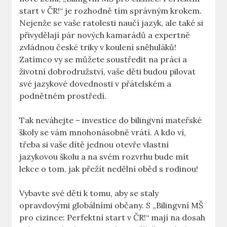
start v ČR!“ je rozhodně tím správným krokem.
Nejenže se vaše ratolesti naučí jazyk, ale také si
přivydělají pár nových kamarádů a expertně
zvládnou české triky v koulení sněhuláků!
Zatímco vy se můžete soustředit na práci a
životní dobrodružství, vaše děti budou pilovat
své jazykové dovednosti v přátelském a
podnětném prostředí.
Tak neváhejte – investice do bilingvní mateřské
školy se vám mnohonásobně vrátí. A kdo ví,
třeba si vaše dítě jednou otevře vlastní
jazykovou školu a na svém rozvrhu bude mít
lekce o tom, jak přežít nedělní oběd s rodinou!
Vybavte své děti k tomu, aby se staly
opravdovými globálními občany. S „Bilingvní MŠ
pro cizince: Perfektní start v ČR!“ mají na dosah