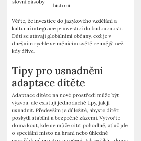
slovní zásoby
historii
Věřte, že investice do jazykového vzdělání a
kulturní integrace je investicí do budoucnosti.
Děti se stávají globálními občany, což je v
dnešním rychle se měnícím světě cennější než
kdy dříve.
Tipy pro usnadnění
adaptace dítěte
Adaptace dítěte na nové prostředí může být
výzvou, ale existují jednoduché tipy, jak ji
usnadnit. Především je důležité, abyste dítěti
poskytli stabilní a bezpečné zázemí. Vytvořte
doma kout, kde se může cítit pohodlně, ať už jde
o speciální místo na hraní nebo úhledně
uspořádaný prostor na učení. Jak se říká, „doma