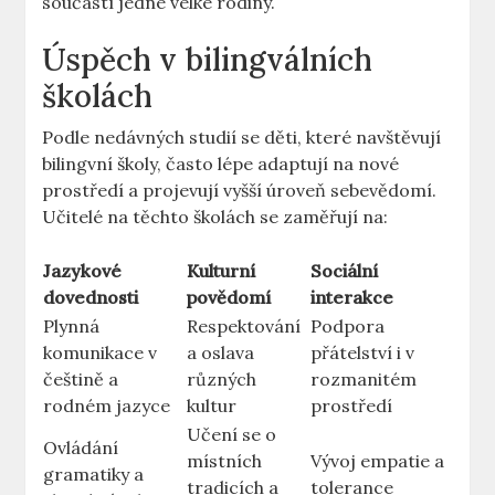
součástí jedné velké rodiny.
Úspěch v bilingválních
školách
Podle nedávných studií se děti, které navštěvují
bilingvní školy, často lépe adaptují na nové
prostředí a projevují vyšší úroveň sebevědomí.
Učitelé na těchto školách se zaměřují na:
Jazykové
Kulturní
Sociální
dovednosti
povědomí
interakce
Plynná
Respektování
Podpora
komunikace v
a oslava
přátelství i v
češtině a
různých
rozmanitém
rodném jazyce
kultur
prostředí
Učení se o
Ovládání
místních
Vývoj empatie a
gramatiky a
tradicích a
tolerance