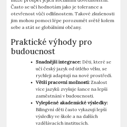
může prospět jejich sociálním dovednostem.
Často se učí hodnotám jako je tolerance a
otevřenost vůči odlišnostem. Takové zkušenosti
jim mohou pomoci lépe porozumět světě kolem
sebe a stát se globálními občany.
Praktické výhody pro
budoucnost
Snadnější integrace:
Děti, které se
učí český jazyk od útlého věku, se
rychleji adaptují na nové prostředí.
Větší pracovní možnosti:
Znalost
více jazyků zvyšuje šance na lepší
zaměstnání v budoucnosti.
Vylepšené akademické výsledky:
Bilingvní děti často vykazují lepší
výsledky ve škole a na dalších
vzdělávacích institucích.