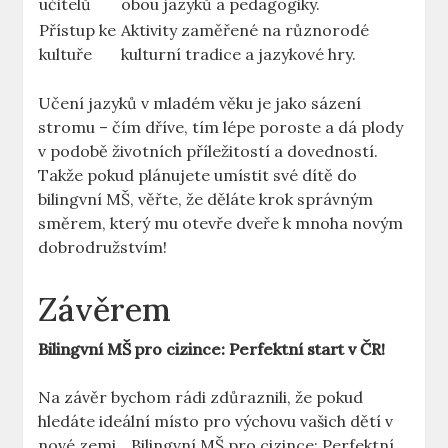
učitelů
obou jazyků a pedagogiky.
Přístup ke
Aktivity zaměřené na různorodé
kultuře
kulturní tradice a jazykové hry.
Učení jazyků v mladém věku je jako sázení
stromu – čím dříve, tím lépe poroste a dá plody
v podobě životních příležitostí a dovedností.
Takže pokud plánujete umístit své dítě do
bilingvní MŠ, věřte, že děláte krok správným
směrem, který mu otevře dveře k mnoha novým
dobrodružstvím!
Závěrem
Bilingvní MŠ pro cizince: Perfektní start v ČR!
Na závěr bychom rádi zdůraznili, že pokud
hledáte ideální místo pro výchovu vašich dětí v
nové zemi, „Bilingvní MŠ pro cizince: Perfektní