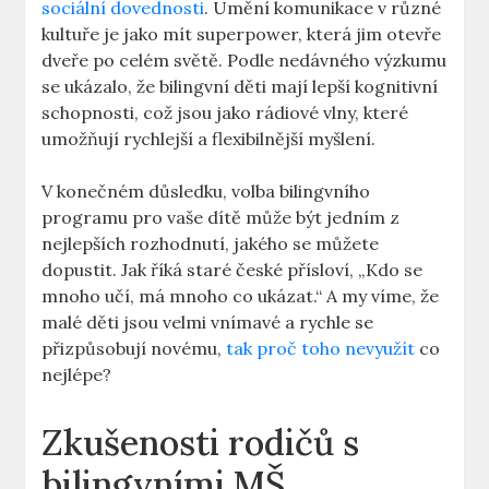
sociální dovednosti
. Umění komunikace v různé
kultuře je jako mít superpower, která jim otevře
dveře po celém světě. Podle nedávného výzkumu
se ukázalo, že bilingvní děti mají lepší kognitivní
schopnosti, což jsou jako rádiové vlny, které
umožňují rychlejší a flexibilnější myšlení.
V konečném důsledku, volba bilingvního
programu pro vaše dítě může být jedním z
nejlepších rozhodnutí, jakého se můžete
dopustit. Jak říká staré české přísloví, „Kdo se
mnoho učí, má mnoho co ukázat.“ A my víme, že
malé děti jsou velmi vnímavé a rychle se
přizpůsobují novému,
tak proč toho nevyužít
co
nejlépe?
Zkušenosti rodičů s
bilingvními MŠ