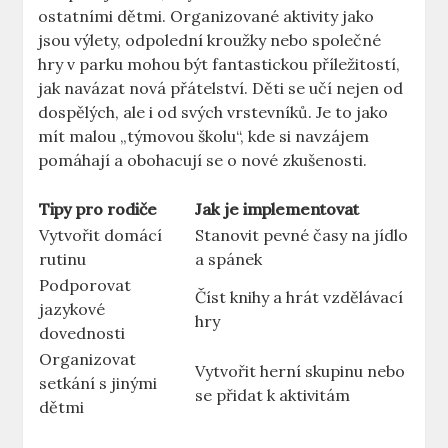
ostatními dětmi. Organizované aktivity jako
jsou výlety, odpolední kroužky nebo společné
hry v parku mohou být fantastickou příležitostí,
jak navázat nová přátelství. Děti se učí nejen od
dospělých, ale i od svých vrstevníků. Je to jako
mít malou „týmovou školu“, kde si navzájem
pomáhají a obohacují se o nové zkušenosti.
Tipy pro rodiče
Jak je implementovat
Vytvořit domácí
Stanovit pevné časy na jídlo
rutinu
a spánek
Podporovat
Číst knihy a hrát vzdělávací
jazykové
hry
dovednosti
Organizovat
Vytvořit herní skupinu nebo
setkání s jinými
se přidat k aktivitám
dětmi