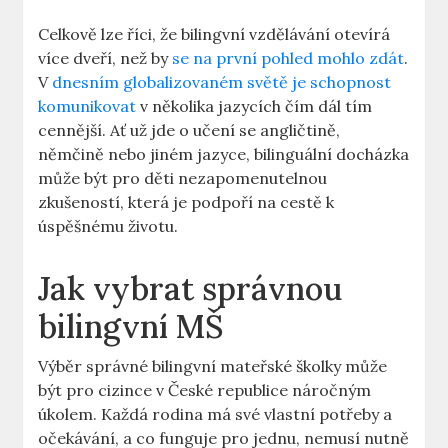
Celkově lze říci, že bilingvní vzdělávání otevírá
více dveří, než by
se na první pohled mohlo zdát
.
V
dnesním globalizovaném světě je schopnost
komunikovat
v několika jazycích čím dál tím
cennější. Ať už jde o učení se angličtině,
němčině nebo jiném jazyce, bilinguální docházka
může být pro děti nezapomenutelnou
zkušeností, která je podpoří na cestě k
úspěšnému životu.
Jak vybrat správnou
bilingvní MŠ
Výběr správné bilingvní mateřské školky může
být pro cizince v České republice náročným
úkolem. Každá rodina má své vlastní potřeby a
očekávání, a co funguje pro jednu, nemusí nutně