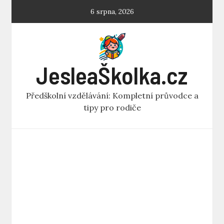
Skip
6 srpna, 2026
to
content
JesleaŠkolka.cz
Předškolní vzdělávání: Kompletní průvodce a
tipy pro rodiče