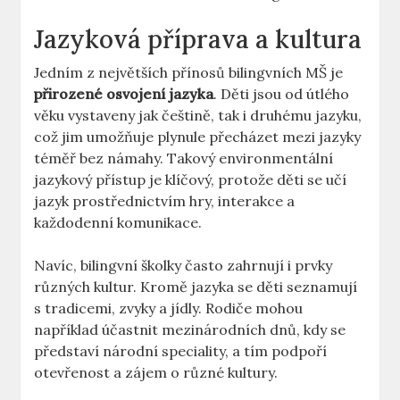
Jazyková příprava a kultura
Jedním z největších přínosů bilingvních MŠ je
přirozené osvojení jazyka
. Děti jsou od útlého
věku vystaveny jak češtině, tak i druhému jazyku,
což jim umožňuje plynule přecházet mezi jazyky
téměř bez námahy. Takový environmentální
jazykový přístup je klíčový, protože děti se učí
jazyk prostřednictvím hry, interakce a
každodenní komunikace.
Navíc, bilingvní školky často zahrnují i prvky
různých kultur. Kromě jazyka se děti seznamují
s tradicemi, zvyky a jídly. Rodiče mohou
například účastnit mezinárodních dnů, kdy se
představí národní speciality, a tím podpoří
otevřenost a zájem o různé kultury.